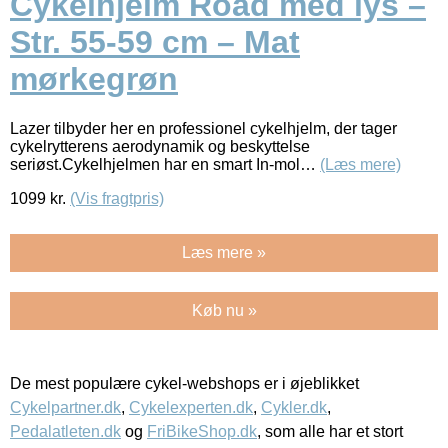
Cykelhjelm Road med lys –
Str. 55-59 cm – Mat
mørkegrøn
Lazer tilbyder her en professionel cykelhjelm, der tager
cykelrytterens aerodynamik og beskyttelse
seriøst.Cykelhjelmen har en smart In-mol…
(Læs mere)
1099
kr.
(Vis fragtpris)
Læs mere »
Køb nu »
De mest populære cykel-webshops er i øjeblikket
Cykelpartner.dk
,
Cykelexperten.dk
,
Cykler.dk
,
Pedalatleten.dk
og
FriBikeShop.dk
, som alle har et stort