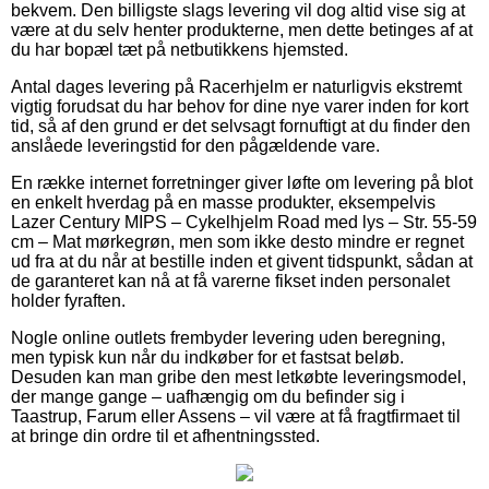
bekvem. Den billigste slags levering vil dog altid vise sig at
være at du selv henter produkterne, men dette betinges af at
du har bopæl tæt på netbutikkens hjemsted.
Antal dages levering på Racerhjelm er naturligvis ekstremt
vigtig forudsat du har behov for dine nye varer inden for kort
tid, så af den grund er det selvsagt fornuftigt at du finder den
anslåede leveringstid for den pågældende vare.
En række internet forretninger giver løfte om levering på blot
en enkelt hverdag på en masse produkter, eksempelvis
Lazer Century MIPS – Cykelhjelm Road med lys – Str. 55-59
cm – Mat mørkegrøn, men som ikke desto mindre er regnet
ud fra at du når at bestille inden et givent tidspunkt, sådan at
de garanteret kan nå at få varerne fikset inden personalet
holder fyraften.
Nogle online outlets frembyder levering uden beregning,
men typisk kun når du indkøber for et fastsat beløb.
Desuden kan man gribe den mest letkøbte leveringsmodel,
der mange gange – uafhængig om du befinder sig i
Taastrup, Farum eller Assens – vil være at få fragtfirmaet til
at bringe din ordre til et afhentningssted.