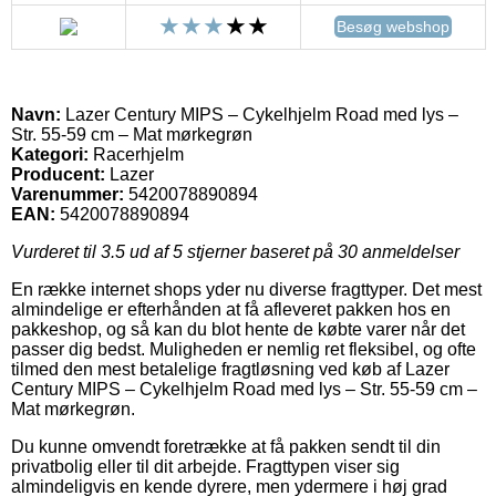
Besøg webshop
Navn:
Lazer Century MIPS – Cykelhjelm Road med lys –
Str. 55-59 cm – Mat mørkegrøn
Kategori:
Racerhjelm
Producent:
Lazer
Varenummer:
5420078890894
EAN:
5420078890894
Vurderet til
3.5
ud af 5 stjerner baseret på
30
anmeldelser
En række internet shops yder nu diverse fragttyper. Det mest
almindelige er efterhånden at få afleveret pakken hos en
pakkeshop, og så kan du blot hente de købte varer når det
passer dig bedst. Muligheden er nemlig ret fleksibel, og ofte
tilmed den mest betalelige fragtløsning ved køb af Lazer
Century MIPS – Cykelhjelm Road med lys – Str. 55-59 cm –
Mat mørkegrøn.
Du kunne omvendt foretrække at få pakken sendt til din
privatbolig eller til dit arbejde. Fragttypen viser sig
almindeligvis en kende dyrere, men ydermere i høj grad