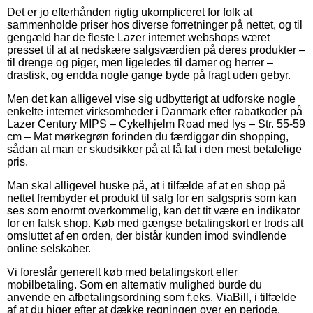
Det er jo efterhånden rigtig ukompliceret for folk at
sammenholde priser hos diverse forretninger på nettet, og til
gengæld har de fleste Lazer internet webshops været
presset til at at nedskære salgsværdien på deres produkter –
til drenge og piger, men ligeledes til damer og herrer –
drastisk, og endda nogle gange byde på fragt uden gebyr.
Men det kan alligevel vise sig udbytterigt at udforske nogle
enkelte internet virksomheder i Danmark efter rabatkoder på
Lazer Century MIPS – Cykelhjelm Road med lys – Str. 55-59
cm – Mat mørkegrøn forinden du færdiggør din shopping,
sådan at man er skudsikker på at få fat i den mest betalelige
pris.
Man skal alligevel huske på, at i tilfælde af at en shop på
nettet frembyder et produkt til salg for en salgspris som kan
ses som enormt overkommelig, kan det tit være en indikator
for en falsk shop. Køb med gængse betalingskort er trods alt
omsluttet af en orden, der bistår kunden imod svindlende
online selskaber.
Vi foreslår generelt køb med betalingskort eller
mobilbetaling. Som en alternativ mulighed burde du
anvende en afbetalingsordning som f.eks. ViaBill, i tilfælde
af at du higer efter at dække regningen over en periode.