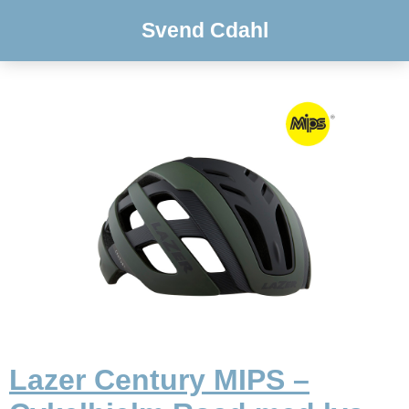
Svend Cdahl
Lazer Century MIPS –