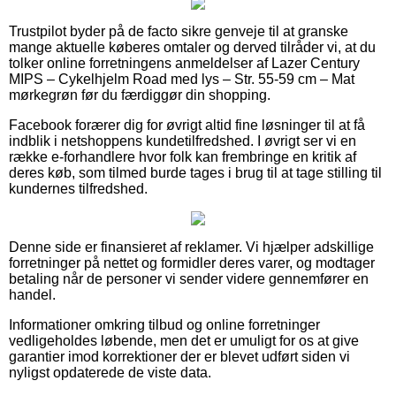
Trustpilot byder på de facto sikre genveje til at granske
mange aktuelle køberes omtaler og derved tilråder vi, at du
tolker online forretningens anmeldelser af Lazer Century
MIPS – Cykelhjelm Road med lys – Str. 55-59 cm – Mat
mørkegrøn før du færdiggør din shopping.
Facebook forærer dig for øvrigt altid fine løsninger til at få
indblik i netshoppens kundetilfredshed. I øvrigt ser vi en
række e-forhandlere hvor folk kan frembringe en kritik af
deres køb, som tilmed burde tages i brug til at tage stilling til
kundernes tilfredshed.
Denne side er finansieret af reklamer. Vi hjælper adskillige
forretninger på nettet og formidler deres varer, og modtager
betaling når de personer vi sender videre gennemfører en
handel.
Informationer omkring tilbud og online forretninger
vedligeholdes løbende, men det er umuligt for os at give
garantier imod korrektioner der er blevet udført siden vi
nyligst opdaterede de viste data.