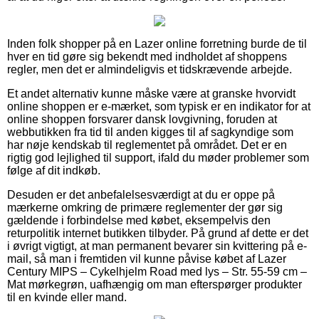
Inden folk shopper på en Lazer online forretning burde de til
hver en tid gøre sig bekendt med indholdet af shoppens
regler, men det er almindeligvis et tidskrævende arbejde.
Et andet alternativ kunne måske være at granske hvorvidt
online shoppen er e-mærket, som typisk er en indikator for at
online shoppen forsvarer dansk lovgivning, foruden at
webbutikken fra tid til anden kigges til af sagkyndige som
har nøje kendskab til reglementet på området. Det er en
rigtig god lejlighed til support, ifald du møder problemer som
følge af dit indkøb.
Desuden er det anbefalelsesværdigt at du er oppe på
mærkerne omkring de primære reglementer der gør sig
gældende i forbindelse med købet, eksempelvis den
returpolitik internet butikken tilbyder. På grund af dette er det
i øvrigt vigtigt, at man permanent bevarer sin kvittering på e-
mail, så man i fremtiden vil kunne påvise købet af Lazer
Century MIPS – Cykelhjelm Road med lys – Str. 55-59 cm –
Mat mørkegrøn, uafhængig om man efterspørger produkter
til en kvinde eller mand.