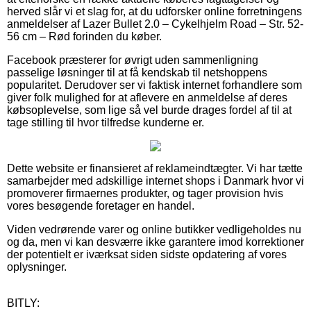
herved slår vi et slag for, at du udforsker online forretningens
anmeldelser af Lazer Bullet 2.0 – Cykelhjelm Road – Str. 52-
56 cm – Rød forinden du køber.
Facebook præsterer for øvrigt uden sammenligning
passelige løsninger til at få kendskab til netshoppens
popularitet. Derudover ser vi faktisk internet forhandlere som
giver folk mulighed for at aflevere en anmeldelse af deres
købsoplevelse, som lige så vel burde drages fordel af til at
tage stilling til hvor tilfredse kunderne er.
Dette website er finansieret af reklameindtægter. Vi har tætte
samarbejder med adskillige internet shops i Danmark hvor vi
promoverer firmaernes produkter, og tager provision hvis
vores besøgende foretager en handel.
Viden vedrørende varer og online butikker vedligeholdes nu
og da, men vi kan desværre ikke garantere imod korrektioner
der potentielt er iværksat siden sidste opdatering af vores
oplysninger.
BITLY: