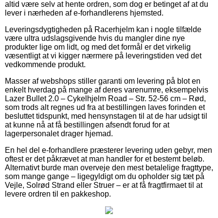
altid være selv at hente ordren, som dog er betinget af at du
lever i nærheden af e-forhandlerens hjemsted.
Leveringsdygtigheden på Racerhjelm kan i nogle tilfælde
være ultra udslagsgivende hvis du mangler dine nye
produkter lige om lidt, og med det formål er det virkelig
væsentligt at vi kigger nærmere på leveringstiden ved det
vedkommende produkt.
Masser af webshops stiller garanti om levering på blot en
enkelt hverdag på mange af deres varenumre, eksempelvis
Lazer Bullet 2.0 – Cykelhjelm Road – Str. 52-56 cm – Rød,
som trods alt regnes ud fra at bestillingen laves forinden et
besluttet tidspunkt, med hensynstagen til at de har udsigt til
at kunne nå at få bestillingen afsendt forud for at
lagerpersonalet drager hjemad.
En hel del e-forhandlere præsterer levering uden gebyr, men
oftest er det påkrævet at man handler for et bestemt beløb.
Alternativt burde man overveje den mest betalelige fragttype,
som mange gange – ligegyldigt om du opholder sig tæt på
Vejle, Solrød Strand eller Struer – er at få fragtfirmaet til at
levere ordren til en pakkeshop.