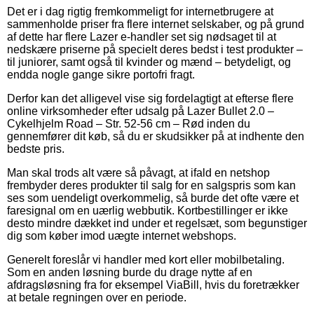
Det er i dag rigtig fremkommeligt for internetbrugere at
sammenholde priser fra flere internet selskaber, og på grund
af dette har flere Lazer e-handler set sig nødsaget til at
nedskære priserne på specielt deres bedst i test produkter –
til juniorer, samt også til kvinder og mænd – betydeligt, og
endda nogle gange sikre portofri fragt.
Derfor kan det alligevel vise sig fordelagtigt at efterse flere
online virksomheder efter udsalg på Lazer Bullet 2.0 –
Cykelhjelm Road – Str. 52-56 cm – Rød inden du
gennemfører dit køb, så du er skudsikker på at indhente den
bedste pris.
Man skal trods alt være så påvagt, at ifald en netshop
frembyder deres produkter til salg for en salgspris som kan
ses som uendeligt overkommelig, så burde det ofte være et
faresignal om en uærlig webbutik. Kortbestillinger er ikke
desto mindre dækket ind under et regelsæt, som begunstiger
dig som køber imod uægte internet webshops.
Generelt foreslår vi handler med kort eller mobilbetaling.
Som en anden løsning burde du drage nytte af en
afdragsløsning fra for eksempel ViaBill, hvis du foretrækker
at betale regningen over en periode.