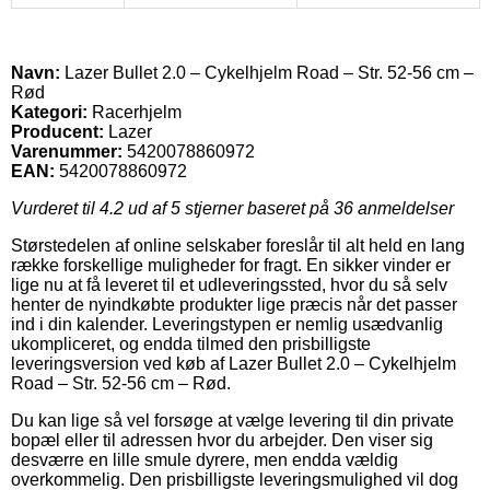
Navn:
Lazer Bullet 2.0 – Cykelhjelm Road – Str. 52-56 cm –
Rød
Kategori:
Racerhjelm
Producent:
Lazer
Varenummer:
5420078860972
EAN:
5420078860972
Vurderet til
4.2
ud af 5 stjerner baseret på
36
anmeldelser
Størstedelen af online selskaber foreslår til alt held en lang
række forskellige muligheder for fragt. En sikker vinder er
lige nu at få leveret til et udleveringssted, hvor du så selv
henter de nyindkøbte produkter lige præcis når det passer
ind i din kalender. Leveringstypen er nemlig usædvanlig
ukompliceret, og endda tilmed den prisbilligste
leveringsversion ved køb af Lazer Bullet 2.0 – Cykelhjelm
Road – Str. 52-56 cm – Rød.
Du kan lige så vel forsøge at vælge levering til din private
bopæl eller til adressen hvor du arbejder. Den viser sig
desværre en lille smule dyrere, men endda vældig
overkommelig. Den prisbilligste leveringsmulighed vil dog