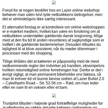
Forud for at nogen bestiller hos en Lazer online webshop
behøver man uden tvivl tyde netbutikkens betingelser, men
det er almindeligvis ikke særlig interessant.
Et alternativt forslag er at kontrollere om online webshoppen
er e-mærket medlem, hvilket kan være en forsikring om at
netbutikken understøtter gældende dansk lovgivning, tillige
med at den fra tid til anden revurderes af sagkyndige som er
indført i de gældende bestemmelser. Desuden tilbydes du
lejlighed til at blive assisteret, når du møder dilemmaer i
processen med din shopping.
Tillige tilrådes det at køberen er påpasselig med de mest
vedkommende regler der indvirker på handlen, eksempelvis
hvilken returrettighed online forretningen har. Derfor er det i
øvrigt vigtigt, at man permanent bibeholder ens faktura, så
man til enhver tid vil kunne bevise ordren af Lazer Bullet 2.0
– Cykelhjelm Road – Str. 52-56 cm – Rød, om man leder
efter en vare til en voksen eller et barn.
Trustpilot tilbyder i højeste grad fortræffelige muligheder for
at efterforske en række aktuelle køberes iagttagelser og