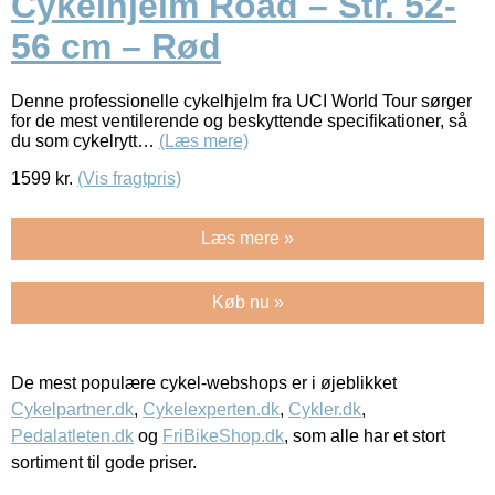
Cykelhjelm Road – Str. 52-
56 cm – Rød
Denne professionelle cykelhjelm fra UCI World Tour sørger
for de mest ventilerende og beskyttende specifikationer, så
du som cykelrytt…
(Læs mere)
1599
kr.
(Vis fragtpris)
Læs mere »
Køb nu »
De mest populære cykel-webshops er i øjeblikket
Cykelpartner.dk
,
Cykelexperten.dk
,
Cykler.dk
,
Pedalatleten.dk
og
FriBikeShop.dk
, som alle har et stort
sortiment til gode priser.