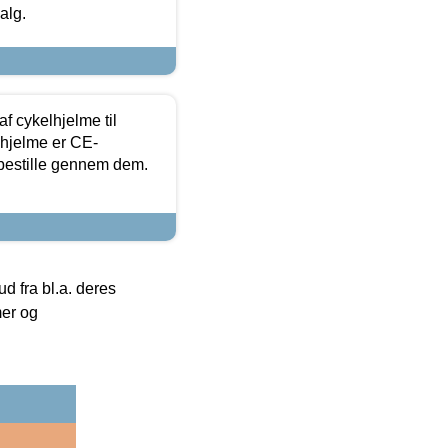
alg.
f cykelhjelme til
lhjelme er CE-
 bestille gennem dem.
 fra bl.a. deres
mer og