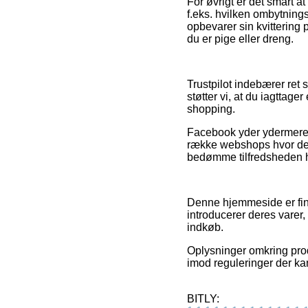
For øvrigt er det smart a
f.eks. hvilken ombytnings
opbevarer sin kvittering
du er pige eller dreng.
Trustpilot indebærer ret 
støtter vi, at du iagttag
shopping.
Facebook yder ydermere fu
række webshops hvor det 
bedømme tilfredsheden 
Denne hjemmeside er fina
introducerer deres varer
indkøb.
Oplysninger omkring prod
imod reguleringer der ka
BITLY: