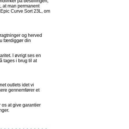
dvirker på bestillingen,
nt, at man permanent
n Epic Curve Sort 23L, om
tragtninger og herved
du færdiggør din
itet. I øvrigt ses en
tages i brug til at
t outlets idet vi
ugere gennemfører et
os at give garantier
nger.