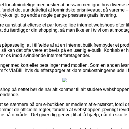
ret for almindelige mennesker at prissammenligne hos diverse e-f
et fundet det uundgåeligt at formindske prisniveauet på varerne – 
ertrykkeligt, og endda nogle gange præstere gratis levering.
e gunstigt at efterse et par forskellige internet webshops efter t
at du færdiggør din shopping, så man ikke er i tvivl om at modta
påpasselig, at i tilfælde af at en internet butik frembyder et pro
, så kan det ofte være et bevis på en uærlig e-butik. Kortkøb er h
ikrer os imod svindlende internet foretagender.
alinger med kort eller betalinger med mobilen. Som en anden løsn
 fx ViaBill, hvis du efterspørger at klare omkostningerne ude i 
n shop på nettet bør de når alt kommer til alt studere webshoppen
pændende.
at se nærmere på om e-butikken er medlem af e-mærket, fordi det
ommer de officielle regler, foruden at webshoppen jævnligt revi
ne på området. Det giver dig genvej til at få hjælp, når du skulle