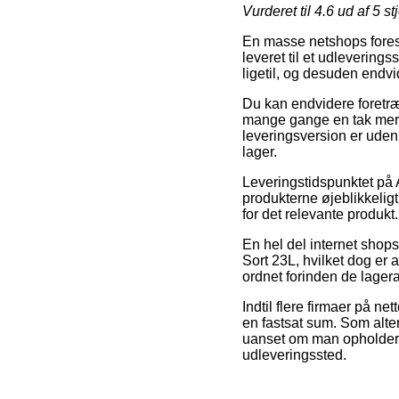
Vurderet til
4.6
ud af 5 st
En masse netshops foreslå
leveret til et udlevering
ligetil, og desuden endv
Du kan endvidere foretræk
mange gange en tak mere
leveringsversion er uden 
lager.
Leveringstidspunktet på A
produkterne øjeblikkeligt,
for det relevante produkt.
En hel del internet shops
Sort 23L, hvilket dog er 
ordnet forinden de lagera
Indtil flere firmaer på n
en fastsat sum. Som alter
uanset om man opholder si
udleveringssted.