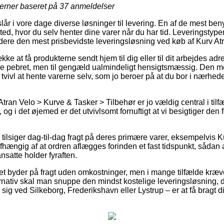
jerner baseret på
37
anmeldelser
r i vore dage diverse løsninger til levering. En af de mest benyt
ssted, hvor du selv henter dine varer når du har tid. Leveringstyp
idere den mest prisbevidste leveringsløsning ved køb af Kurv At
ke at få produkterne sendt hjem til dig eller til dit arbejdes adr
 pebret, men til gengæld ualmindeligt hensigtsmæssig. Den me
tvivl at hente varerne selv, som jo beroer på at du bor i nærhede
tran Velo > Kurve & Tasker > Tilbehør er jo vældig central i tilfæ
 og i det øjemed er det utvivlsomt fornuftigt at vi besigtiger den
 tilsiger dag-til-dag fragt på deres primære varer, eksempelvis 
afhængig af at ordren aflægges forinden et fast tidspunkt, sådan 
nsatte holder fyraften.
ettet byder på fragt uden omkostninger, men i mange tilfælde kræ
nativ skal man snuppe den mindst kostelige leveringsløsning, der
g ved Silkeborg, Frederikshavn eller Lystrup – er at få bragt din 