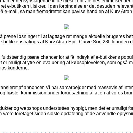
t man er hensynstagende til de mest centrale bestemmelser der in
ret e-butikken tilsikrer. I den forbindelse er det desuden releva
 på e-mail, så man fremadrettet kan påvise handlen af Kurv Atra
så pæne løsninger til at iagttage ret mange aktuelle brugeres be
er e-butikkens ratings af Kurv Atran Epic Curve Sort 23L forinden 
ldstændig pæne chancer for at få indtryk af e-butikkens popular
er muligt at ytre en evaluering af købsoplevelsen, som også må 
hos kunderne.
nsieret af annoncer. Vi har samarbejder med massevis af interne
, og høster kommission under forudsætning af at en af vores br
ukter og webshops understøttes hyppigt, men det er umuligt for 
n være foretaget siden sidste opdatering af de anvendte oplysni