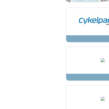
og
FriBikeShop.dk
, som 