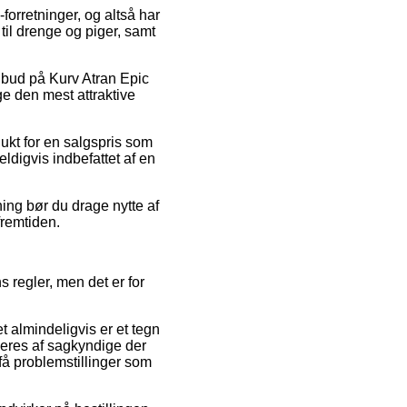
orretninger, og altså har
til drenge og piger, samt
ilbud på Kurv Atran Epic
ge den mest attraktive
dukt for en salgspris som
eldigvis indbefattet af en
ing bør du drage nytte af
fremtiden.
s regler, men det er for
 almindeligvis er et tegn
deres af sagkyndige der
 få problemstillinger som