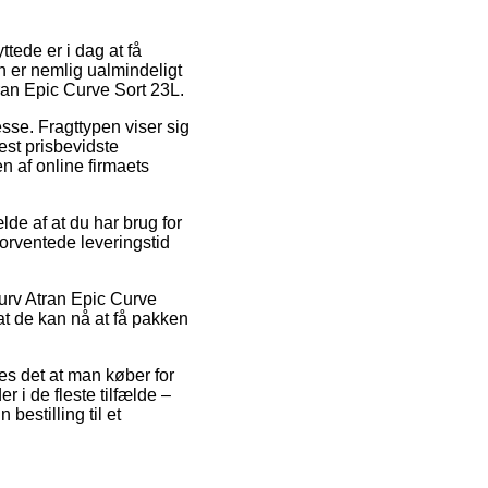
tede er i dag at få
en er nemlig ualmindeligt
ran Epic Curve Sort 23L.
esse. Fragttypen viser sig
st prisbevidste
n af online firmaets
lde af at du har brug for
 forventede leveringstid
Kurv Atran Epic Curve
at de kan nå at få pakken
ves det at man køber for
 i de fleste tilfælde –
bestilling til et