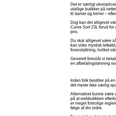
Det er særligt ukomplice
utallige butikker på nett
til damer og herrer – eft
Dog kan det alligevel vær
Curve Sort 23L forud for 
pris.
Du skal alligevel være så 
kan virke mystisk letkøbt
foranstaltning, hvilket s
Generelt foreslår vi bet
en afbetalingsløsning som
Inden folk bestiller på e
det meste ikke særlig s
Alternativet kunne være 
på at webbutikken efterk
er meget fortrolige regler
følge af din ordre.