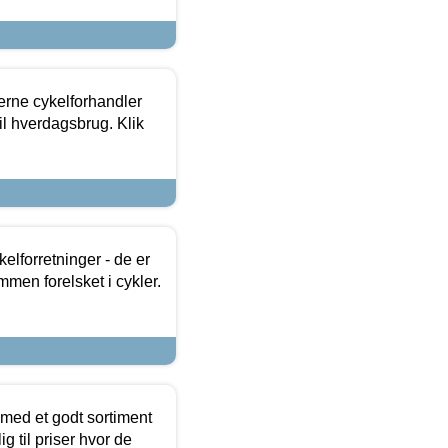
erne cykelforhandler
til hverdagsbrug. Klik
lforretninger - de er
mmen forelsket i cykler.
 med et godt sortiment
g til priser hvor de