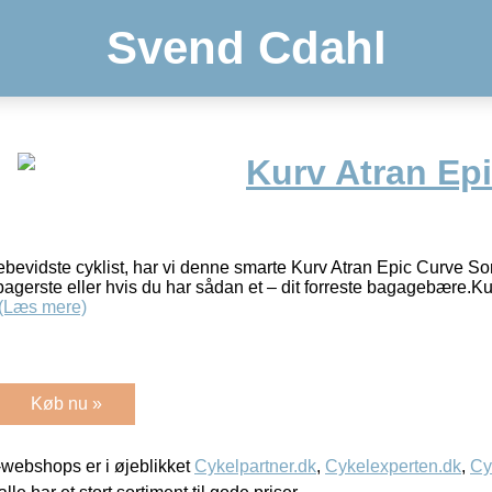
Svend Cdahl
Kurv Atran Ep
debevidste cyklist, har vi denne smarte Kurv Atran Epic Curve So
bagerste eller hvis du har sådan et – dit forreste bagagebære.K
(Læs mere)
Køb nu »
webshops er i øjeblikket
Cykelpartner.dk
,
Cykelexperten.dk
,
Cy