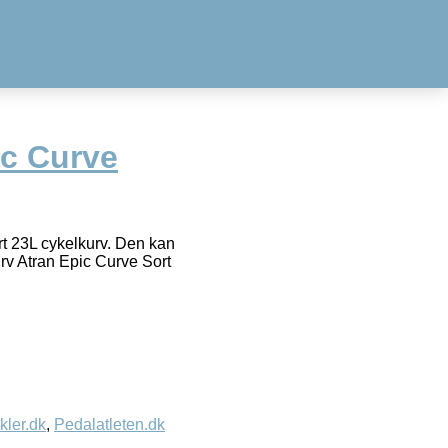
ic Curve
rt 23L cykelkurv. Den kan
urv Atran Epic Curve Sort
kler.dk
,
Pedalatleten.dk