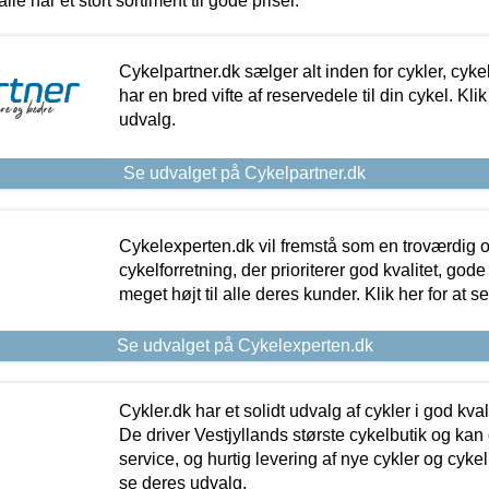
alle har et stort sortiment til gode priser.
Cykelpartner.dk sælger alt inden for cykler, cyke
har en bred vifte af reservedele til din cykel. Klik
udvalg.
Se udvalget på Cykelpartner.dk
Cykelexperten.dk vil fremstå som en troværdig o
cykelforretning, der prioriterer god kvalitet, god
meget højt til alle deres kunder. Klik her for at s
Se udvalget på Cykelexperten.dk
Cykler.dk har et solidt udvalg af cykler i god kvalit
De driver Vestjyllands største cykelbutik og kan
service, og hurtig levering af nye cykler og cykelu
se deres udvalg.