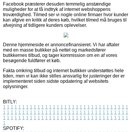
Facebook præsterer desuden temmelig anstændige
muligheder for at få indtryk af internet webshoppens
troværdighed. Tilmed ser vi nogle online firmaer hvor kunder
kan afgive en kritik af deres køb, hvilket tilmed må bruges til
afvejning af tidligere kunders oplevelser.
Denne hjemmeside er annoncefinansieret. Vi har aftaler
med en masse butikker på nettet og markedsfører
butikkernes tilbud, og tager kommission om en af vores
besøgende fuldfører et køb.
Fakta omkring tilbud og internet butikker understøttes hele
tiden, men vi kan ikke stilles ansvarlig for justeringer der er
implementeret siden sidste opdatering af websitets
oplysninger.
BITLY:
1
1
1
1
1
1
1
1
1
1
1
1
1
1
1
1
1
1
1
1
1
1
1
1
1
1
1
1
1
1
1
1
1
1
1
1
1
1
1
1
1
1
1
1
1
1
1
1
1
1
1
1
1
1
1
1
1
1
1
1
1
1
1
1
1
1
1
1
1
1
1
1
1
1
1
1
1
1
1
1
1
1
1
1
1
1
1
1
1
1
1
1
1
1
1
1
1
1
1
1
SPOTIFY: