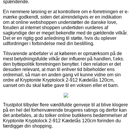
spændende.
En nemmere løsning er at kontrollere om e-forretningen er e-
mærke godkendt, siden det almindeligvis er en indikation
om at online webshoppen understøtter de danske love,
foruden at internet shoppen undertiden vurderes af
sagkyndige der er meget bekendte med de gældende vilkår.
Det er en rigtig god anledning til støtte, hvis du oplever
udfordringer i forbindelse med din bestilling.
Tilsvarende anbefaler vi at køberen er opmærksom på de
mest betydningsfulde vilkår der influerer på handlen, f.eks.
den byttepolitik forretningen benytter. I den relation er det
desuden relevant, at man til enhver tid bibeholder ens
ordremail, så man en anden gang vil kunne vidne om sin
ordre af Kryptonite Kryptolock 2-912 Kædelås 120cm,
uanset om du skal købe gave til en voksen eller et barn.
Trustpilot tilbyder flere værdifulde genveje til at blive klogere
på en hel del forhenværende brugeres ratings og derfor kan
det anbefales, at du tolker online butikkens bedømmelser af
Kryptonite Kryptolock 2-912 Kædelås 120cm forinden du
færdiggør din shopping.