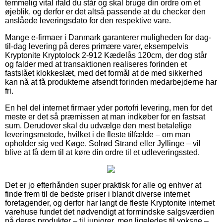
temmelig vital ifald du står og skal bruge din ordre om et
øjeblik, og derfor er det altså passende at du checker den
anslåede leveringsdato for den respektive vare.
Mange e-firmaer i Danmark garanterer muligheden for dag-
til-dag levering på deres primære varer, eksempelvis
Kryptonite Kryptolock 2-912 Kædelås 120cm, der dog står
og falder med at transaktionen realiseres forinden et
fastslået klokkeslæt, med det formål at de med sikkerhed
kan nå at få produkterne afsendt forinden medarbejderne har
fri.
En hel del internet firmaer yder portofri levering, men for det
meste er det så præmissen at man indkøber for en fastsat
sum. Derudover skal du udvælge den mest betalelige
leveringsmetode, hvilket i de fleste tilfælde – om man
opholder sig ved Køge, Solrød Strand eller Jyllinge – vil
blive at få dem til at køre din ordre til et udleveringssted.
Det er jo efterhånden super praktisk for alle og enhver at
finde frem til de bedste priser i blandt diverse internet
foretagender, og derfor har langt de fleste Kryptonite internet
varehuse fundet det nødvendigt at formindske salgsværdien
på deres produkter – til juniorer, men ligeledes til voksne –