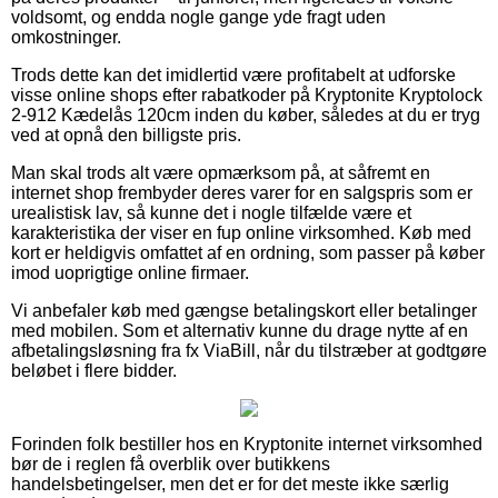
voldsomt, og endda nogle gange yde fragt uden
omkostninger.
Trods dette kan det imidlertid være profitabelt at udforske
visse online shops efter rabatkoder på Kryptonite Kryptolock
2-912 Kædelås 120cm inden du køber, således at du er tryg
ved at opnå den billigste pris.
Man skal trods alt være opmærksom på, at såfremt en
internet shop frembyder deres varer for en salgspris som er
urealistisk lav, så kunne det i nogle tilfælde være et
karakteristika der viser en fup online virksomhed. Køb med
kort er heldigvis omfattet af en ordning, som passer på køber
imod uoprigtige online firmaer.
Vi anbefaler køb med gængse betalingskort eller betalinger
med mobilen. Som et alternativ kunne du drage nytte af en
afbetalingsløsning fra fx ViaBill, når du tilstræber at godtgøre
beløbet i flere bidder.
Forinden folk bestiller hos en Kryptonite internet virksomhed
bør de i reglen få overblik over butikkens
handelsbetingelser, men det er for det meste ikke særlig