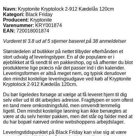
Navn:
Kryptonite Kryptolock 2-912 Kædelås 120cm
Kategori:
Black Friday
Producent:
Kryptonite
Varenummer:
KRY001874
EAN:
720018001874
Vurderet til
3.8
ud af 5 stjerner baseret på
38
anmeldelser
Størstedelen af butikker på nettet tilbyder efterhånden et
stort udvalg af leveringstyper. En af de populære er i
øjeblikket at få sendt til en pakkeshop, og så afhenter du blot
produkterne lige præcis når det passer ind i din kalender.
Leveringsformen er altså meget nem, og typisk derudover
den mindst kostelige leveringsudgave ved køb af Kryptonite
Kryptolock 2-912 Kædelås 120cm.
Du bør ligeledes forsøge at vælge at få leveret hjem til dig
selv eller ud til dit arbejdes adresse. Fragttypen er som oftest
en tand mere omkostningsfuld, men omvendt temmelig
ligetil. Den mindst kostelige løsning kan ikke benægtes at
være at du selv henter pakken, men det står og falder med at
du har bopæl nærved online webshoppens arbejdslager.
Leveringstidspunktet på Black Friday kan vise sig at være