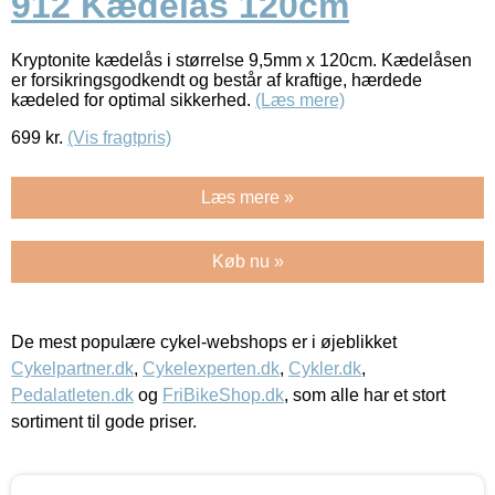
912 Kædelås 120cm
Kryptonite kædelås i størrelse 9,5mm x 120cm. Kædelåsen
er forsikringsgodkendt og består af kraftige, hærdede
kædeled for optimal sikkerhed.
(Læs mere)
699
kr.
(Vis fragtpris)
Læs mere »
Køb nu »
De mest populære cykel-webshops er i øjeblikket
Cykelpartner.dk
,
Cykelexperten.dk
,
Cykler.dk
,
Pedalatleten.dk
og
FriBikeShop.dk
, som alle har et stort
sortiment til gode priser.