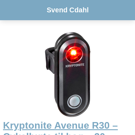
Svend Cdahl
Kryptonite Avenue R30 –