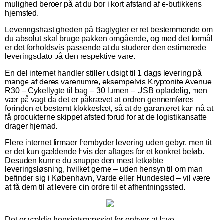
mulighed beroer på at du bor i kort afstand af e-butikkens
hjemsted.
Leveringshastigheden på Baglygter er ret bestemmende om
du absolut skal bruge pakken omgående, og med det formål
er det forholdsvis passende at du studerer den estimerede
leveringsdato på den respektive vare.
En del internet handler stiller udsigt til 1 dags levering på
mange af deres varenumre, eksempelvis Kryptonite Avenue
R30 – Cykellygte til bag – 30 lumen – USB opladelig, men
vær på vagt da det er påkrævet at ordren gennemføres
forinden et bestemt klokkeslæt, så at de garanteret kan nå at
få produkterne skippet afsted forud for at de logistikansatte
drager hjemad.
Flere internet firmaer frembyder levering uden gebyr, men tit
er det kun gældende hvis der aftages for et konkret beløb.
Desuden kunne du snuppe den mest letkøbte
leveringsløsning, hvilket gerne – uden hensyn til om man
befinder sig i København, Varde eller Hundested – vil være
at få dem til at levere din ordre til et afhentningssted.
Det er vældig hensigtsmæssigt for enhver at lave