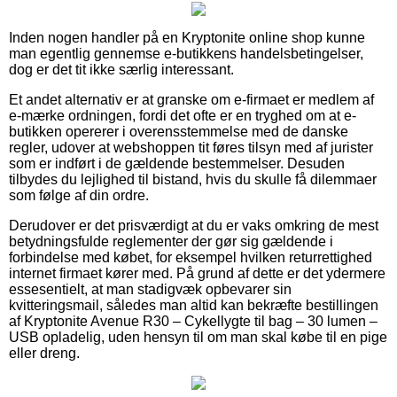
Inden nogen handler på en Kryptonite online shop kunne
man egentlig gennemse e-butikkens handelsbetingelser,
dog er det tit ikke særlig interessant.
Et andet alternativ er at granske om e-firmaet er medlem af
e-mærke ordningen, fordi det ofte er en tryghed om at e-
butikken opererer i overensstemmelse med de danske
regler, udover at webshoppen tit føres tilsyn med af jurister
som er indført i de gældende bestemmelser. Desuden
tilbydes du lejlighed til bistand, hvis du skulle få dilemmaer
som følge af din ordre.
Derudover er det prisværdigt at du er vaks omkring de mest
betydningsfulde reglementer der gør sig gældende i
forbindelse med købet, for eksempel hvilken returrettighed
internet firmaet kører med. På grund af dette er det ydermere
essesentielt, at man stadigvæk opbevarer sin
kvitteringsmail, således man altid kan bekræfte bestillingen
af Kryptonite Avenue R30 – Cykellygte til bag – 30 lumen –
USB opladelig, uden hensyn til om man skal købe til en pige
eller dreng.