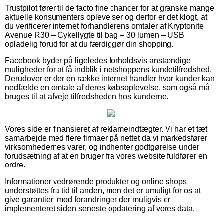
Trustpilot fører til de facto fine chancer for at granske mange
aktuelle konsumenters oplevelser og derfor er det klogt, at
du verificerer internet forhandlerens omtaler af Kryptonite
Avenue R30 – Cykellygte til bag – 30 lumen – USB
opladelig forud for at du færdiggør din shopping.
Facebook byder på ligeledes forholdsvis anstændige
muligheder for at få indblik i netshoppens kundetilfredshed.
Derudover er der en række internet handler hvor kunder kan
nedfælde en omtale af deres købsoplevelse, som også må
bruges til at afveje tilfredsheden hos kunderne.
Vores side er finansieret af reklameindtægter. Vi har et tæt
samarbejde med flere firmaer på nettet da vi markedsfører
virksomhedernes varer, og indhenter godtgørelse under
forudsætning af at en bruger fra vores website fuldfører en
ordre.
Informationer vedrørende produkter og online shops
understøttes fra tid til anden, men det er umuligt for os at
give garantier imod forandringer der muligvis er
implementeret siden seneste opdatering af vores data.