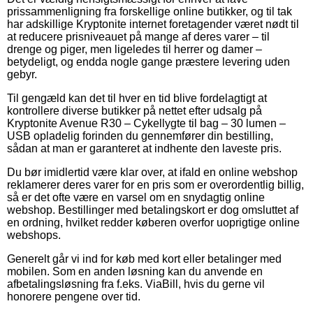
prissammenligning fra forskellige online butikker, og til tak
har adskillige Kryptonite internet foretagender været nødt til
at reducere prisniveauet på mange af deres varer – til
drenge og piger, men ligeledes til herrer og damer –
betydeligt, og endda nogle gange præstere levering uden
gebyr.
Til gengæld kan det til hver en tid blive fordelagtigt at
kontrollere diverse butikker på nettet efter udsalg på
Kryptonite Avenue R30 – Cykellygte til bag – 30 lumen –
USB opladelig forinden du gennemfører din bestilling,
sådan at man er garanteret at indhente den laveste pris.
Du bør imidlertid være klar over, at ifald en online webshop
reklamerer deres varer for en pris som er overordentlig billig,
så er det ofte være en varsel om en snydagtig online
webshop. Bestillinger med betalingskort er dog omsluttet af
en ordning, hvilket redder køberen overfor uoprigtige online
webshops.
Generelt går vi ind for køb med kort eller betalinger med
mobilen. Som en anden løsning kan du anvende en
afbetalingsløsning fra f.eks. ViaBill, hvis du gerne vil
honorere pengene over tid.