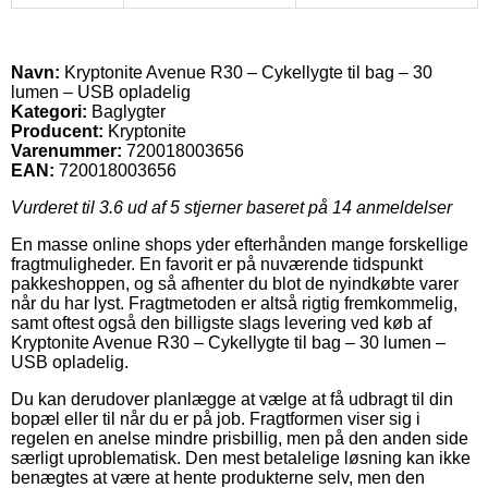
Navn:
Kryptonite Avenue R30 – Cykellygte til bag – 30
lumen – USB opladelig
Kategori:
Baglygter
Producent:
Kryptonite
Varenummer:
720018003656
EAN:
720018003656
Vurderet til
3.6
ud af 5 stjerner baseret på
14
anmeldelser
En masse online shops yder efterhånden mange forskellige
fragtmuligheder. En favorit er på nuværende tidspunkt
pakkeshoppen, og så afhenter du blot de nyindkøbte varer
når du har lyst. Fragtmetoden er altså rigtig fremkommelig,
samt oftest også den billigste slags levering ved køb af
Kryptonite Avenue R30 – Cykellygte til bag – 30 lumen –
USB opladelig.
Du kan derudover planlægge at vælge at få udbragt til din
bopæl eller til når du er på job. Fragtformen viser sig i
regelen en anelse mindre prisbillig, men på den anden side
særligt uproblematisk. Den mest betalelige løsning kan ikke
benægtes at være at hente produkterne selv, men den