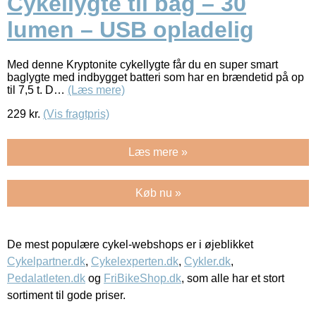
Cykellygte til bag – 30
lumen – USB opladelig
Med denne Kryptonite cykellygte får du en super smart
baglygte med indbygget batteri som har en brændetid på op
til 7,5 t. D…
(Læs mere)
229
kr.
(Vis fragtpris)
Læs mere »
Køb nu »
De mest populære cykel-webshops er i øjeblikket
Cykelpartner.dk
,
Cykelexperten.dk
,
Cykler.dk
,
Pedalatleten.dk
og
FriBikeShop.dk
, som alle har et stort
sortiment til gode priser.