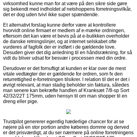
virksomhed kunne man for at være på den sikre side gøre
sig bekendt med indholdet af netshoppens forretningsvilkår,
det er dog uden tvivl ikke super spændende.
Et alternativt forslag kunne derfor være at kontrollere
hvorvidt online firmaet er medlem af e-mærke ordningen,
eftersom det kan være et bevis på at e-butikken overholder
de danske retningslinjer, og at internet selskabet ofte
vurderes af fagfolk der er indført i de gældende love.
Desuden giver det dig anledning til en håndsrækning, for så
vidt du bliver udsat for besvær i processen med din ordre.
Derudover er det fornuftigt at kunden er klar over de mest
vitale vedtægter der er gældende for ordren, som fx den
returrettighed e-forretningen tilsikrer. I relation til det er det i
øvrigt relevant, at man stadig beholder sin faktura, således
man senere kan bekræfte handlen af Kranksæt 7/8-sp Sort
42/32/22T 175mm, uden hensyn til om man shopper til en
dreng eller pige.
Trustpilot genererer egentlig hæderlige chancer for at se
nøjere på en stor portion andre køberes domme og derved
er det prisværdigt, at du ser nærmere på online forretningens