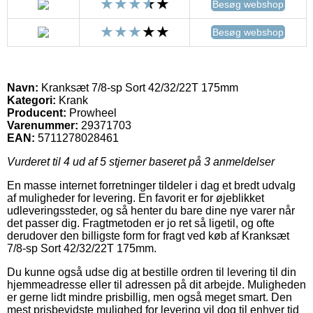
Besøg webshop
Besøg webshop
Navn:
Kranksæt 7/8-sp Sort 42/32/22T 175mm
Kategori:
Krank
Producent:
Prowheel
Varenummer:
29371703
EAN:
5711278028461
Vurderet til
4
ud af 5 stjerner baseret på
3
anmeldelser
En masse internet forretninger tildeler i dag et bredt udvalg
af muligheder for levering. En favorit er for øjeblikket
udleveringssteder, og så henter du bare dine nye varer når
det passer dig. Fragtmetoden er jo ret så ligetil, og ofte
derudover den billigste form for fragt ved køb af Kranksæt
7/8-sp Sort 42/32/22T 175mm.
Du kunne også udse dig at bestille ordren til levering til din
hjemmeadresse eller til adressen på dit arbejde. Muligheden
er gerne lidt mindre prisbillig, men også meget smart. Den
mest prisbevidste mulighed for levering vil dog til enhver tid