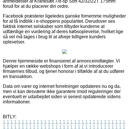
anmeldelser af Kranksæt 7/8-sp Sort 42/32/22T 175mm
forud for at du placerer din ordre.
Facebook præsterer ligeledes ganske fornemme muligheder
for at få indblik i e-shoppens popularitet. Derudover ses
faktisk internet selskaber som tilbyder kunderne at
udfærdige en vurdering af deres købsoplevelse, hvilket lige
så vel må tages i brug til at afveje tidligere kunders
oplevelser.
Denne hjemmeside er finansieret af annonceindtægter. Vi
hjælper en række webshops i form af at vi introducerer
firmaernes tilbud, og tjener honorar i tilfælde af at du udfører
en transaktion.
Data om varer og internet forretninger opdateres nu og da,
men vi kan desværre ikke garantere imod reguleringer der
eventuelt er udarbejdet siden vi senest opdaterede sidens
informationer.
BITLY:
1
1
1
1
1
1
1
1
1
1
1
1
1
1
1
1
1
1
1
1
1
1
1
1
1
1
1
1
1
1
1
1
1
1
1
1
1
1
1
1
1
1
1
1
1
1
1
1
1
1
1
1
1
1
1
1
1
1
1
1
1
1
1
1
1
1