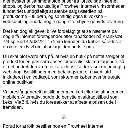
mennesker at sammenholde priser fra forskellige internet
shops, og derfor har utallige Prowheel internet virksomheder
fundet det uundgåeligt at sænke salgsværdien på
produkterne – til børn, og samtidig også til voksne –
voldsomt, og endda nogle gange frembyde gebyrfri levering.
Det kan dog alligevel blive fordelagtigt at se nærmere på
nogle få internet foretagender efter rabatkoder på Kranksæt
7/8-sp Sort 42/32/22T 175mm forinden du køber, således at
du ikke er i tvivl om at antage den bedste pris.
Du skal blot være obs på, at hvis en butik på nettet sælger et
produkt for en pris som anses for urealistisk fremragende, så
er det undertiden være et karakteristika der viser en uoprigtig
webshop. Bestillinger med betalingskort er i hvert fald
inkluderet i en vedtægt, som skærmer køber overfor uægte
online butikker.
Vi foreslår generelt bestillinger med kort eller betalinger med
mobilen. Alternativt burde du benytte et afdragstilbud som
f.eks. ViaBill, hvis du foretrækker at afbetale prisen ude i
fremtiden.
Forud for at folk bestiller hos en Prowheel internet