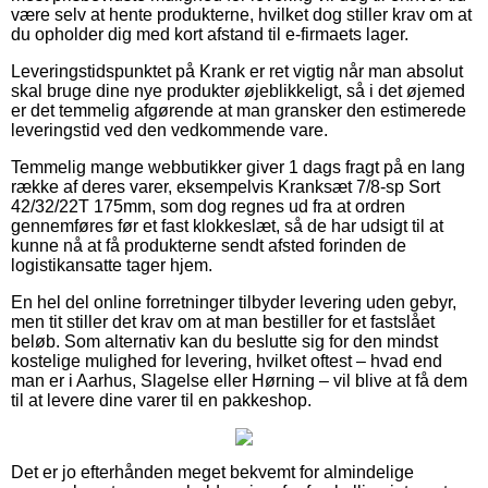
være selv at hente produkterne, hvilket dog stiller krav om at
du opholder dig med kort afstand til e-firmaets lager.
Leveringstidspunktet på Krank er ret vigtig når man absolut
skal bruge dine nye produkter øjeblikkeligt, så i det øjemed
er det temmelig afgørende at man gransker den estimerede
leveringstid ved den vedkommende vare.
Temmelig mange webbutikker giver 1 dags fragt på en lang
række af deres varer, eksempelvis Kranksæt 7/8-sp Sort
42/32/22T 175mm, som dog regnes ud fra at ordren
gennemføres før et fast klokkeslæt, så de har udsigt til at
kunne nå at få produkterne sendt afsted forinden de
logistikansatte tager hjem.
En hel del online forretninger tilbyder levering uden gebyr,
men tit stiller det krav om at man bestiller for et fastslået
beløb. Som alternativ kan du beslutte sig for den mindst
kostelige mulighed for levering, hvilket oftest – hvad end
man er i Aarhus, Slagelse eller Hørning – vil blive at få dem
til at levere dine varer til en pakkeshop.
Det er jo efterhånden meget bekvemt for almindelige