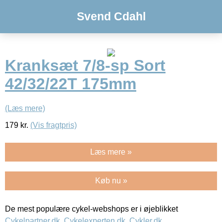
Svend Cdahl
Kranksæt 7/8-sp Sort
42/32/22T 175mm
(Læs mere)
179
kr.
(Vis fragtpris)
Læs mere »
Køb nu »
De mest populære cykel-webshops er i øjeblikket
Cykelpartner.dk
,
Cykelexperten.dk
,
Cykler.dk
,