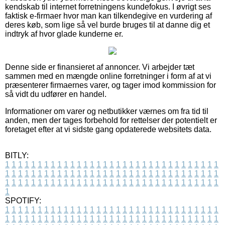
kendskab til internet forretningens kundefokus. I øvrigt ses
faktisk e-firmaer hvor man kan tilkendegive en vurdering af
deres køb, som lige så vel burde bruges til at danne dig et
indtryk af hvor glade kunderne er.
Denne side er finansieret af annoncer. Vi arbejder tæt
sammen med en mængde online forretninger i form af at vi
præsenterer firmaernes varer, og tager imod kommission for
så vidt du udfører en handel.
Informationer om varer og netbutikker værnes om fra tid til
anden, men der tages forbehold for rettelser der potentielt er
foretaget efter at vi sidste gang opdaterede websitets data.
BITLY:
1
1
1
1
1
1
1
1
1
1
1
1
1
1
1
1
1
1
1
1
1
1
1
1
1
1
1
1
1
1
1
1
1
1
1
1
1
1
1
1
1
1
1
1
1
1
1
1
1
1
1
1
1
1
1
1
1
1
1
1
1
1
1
1
1
1
1
1
1
1
1
1
1
1
1
1
1
1
1
1
1
1
1
1
1
1
1
1
1
1
1
1
1
1
1
1
1
1
1
1
SPOTIFY:
1
1
1
1
1
1
1
1
1
1
1
1
1
1
1
1
1
1
1
1
1
1
1
1
1
1
1
1
1
1
1
1
1
1
1
1
1
1
1
1
1
1
1
1
1
1
1
1
1
1
1
1
1
1
1
1
1
1
1
1
1
1
1
1
1
1