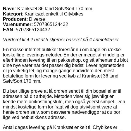
Navn:
Kranksæt 36 tand Sølv/Sort 170 mm
Kategori:
Kranksæt enkelt til Citybikes
Producent:
Diverse
Varenummer:
5707865124432
EAN:
5707865124432
Vurderet til
4.2
ud af 5 stjerner baseret på
4
anmeldelser
En masse internet butikker foreslår nu om dage en række
forskellige leveringsmetoder. En der er meget almindelig er
efterhånden levering til en pakkeshop, og så afhenter du blot
dine nye varer når det passer dig bedst. Leveringsmetoden
er jo virkelig let, og mange gange endvidere den mest
betalelige form for levering ved køb af Kranksæt 36 tand
Sølv/Sort 170 mm.
Du bør tillige prøve at få ordren sendt til din bopæl eller til
adressen på dit arbejde. Metoden viser sig jævnligt en
kende mere omkostningsfuld, men også yderst simpel. Den
mindst kostelige form for fragt vil dog utvivlsomt være at
hente ordren selv, som desværre nødvendiggør at du bor
lige ved netbutikkens adresse.
Antal dages levering på Kranksæt enkelt til Citybikes er