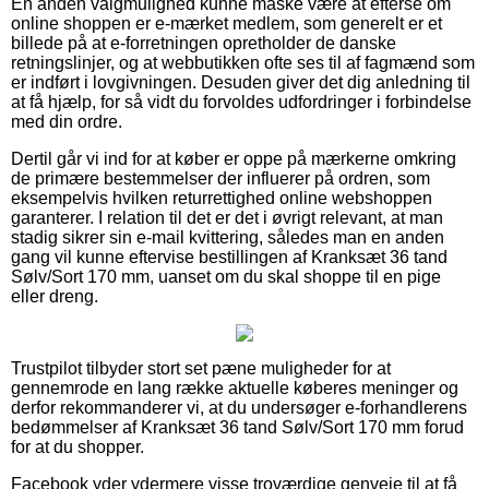
En anden valgmulighed kunne måske være at efterse om
online shoppen er e-mærket medlem, som generelt er et
billede på at e-forretningen opretholder de danske
retningslinjer, og at webbutikken ofte ses til af fagmænd som
er indført i lovgivningen. Desuden giver det dig anledning til
at få hjælp, for så vidt du forvoldes udfordringer i forbindelse
med din ordre.
Dertil går vi ind for at køber er oppe på mærkerne omkring
de primære bestemmelser der influerer på ordren, som
eksempelvis hvilken returrettighed online webshoppen
garanterer. I relation til det er det i øvrigt relevant, at man
stadig sikrer sin e-mail kvittering, således man en anden
gang vil kunne eftervise bestillingen af Kranksæt 36 tand
Sølv/Sort 170 mm, uanset om du skal shoppe til en pige
eller dreng.
Trustpilot tilbyder stort set pæne muligheder for at
gennemrode en lang række aktuelle køberes meninger og
derfor rekommanderer vi, at du undersøger e-forhandlerens
bedømmelser af Kranksæt 36 tand Sølv/Sort 170 mm forud
for at du shopper.
Facebook yder ydermere visse troværdige genveje til at få