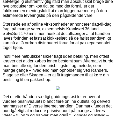
selvfølgelig ekstremt vigtig ifald man absolut skal bruge dine
nye produkter om kort tid, og med det formål er det
fuldkommen meningsfuldt at man kigger nærmere på den
estimerede leveringstid på den pågældende vare.
Størstedelen af online virksomheder annoncerer dag-til-dag
fragt på mange varer, eksempelvis Kranksæt 36 tand
Sølv/Sort 170 mm, men husk at det afhænger af at handlen
laves forinden et fastsat klokkeslæt, så de højst sandsynligt
kan nå at få ordren distribueret forud for at pakkepersonalet
tager hjem.
Indtil flere netbutikker sikrer fragt uden betaling, men oftest
kræver det at der købes for en bestemt sum. Alternativt burde
man beslutte sig for den prisbilligste fragtmetode, som
mange gange – hvad end man opholder sig ved Randers,
Slagelse eller Skagen – er at få fragtmanden til at køre din
bestilling til en pakkeshop.
Det er efterhånden særligt gnidningsløst for enhver at
vurdere prisniveauet i blandt flere online outlets, og derved
har masser af Diverse internet handler i Danmark fundet det
uundgåeligt at reducere prisniveauet på mange af deres
varer – til børn og babyer, men også til kvinder og mænd –