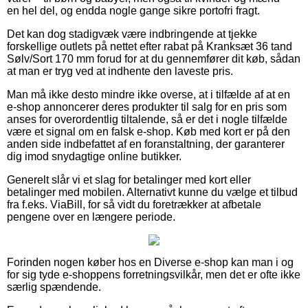
en hel del, og endda nogle gange sikre portofri fragt.
Det kan dog stadigvæk være indbringende at tjekke
forskellige outlets på nettet efter rabat på Kranksæt 36 tand
Sølv/Sort 170 mm forud for at du gennemfører dit køb, sådan
at man er tryg ved at indhente den laveste pris.
Man må ikke desto mindre ikke overse, at i tilfælde af at en
e-shop annoncerer deres produkter til salg for en pris som
anses for overordentlig tiltalende, så er det i nogle tilfælde
være et signal om en falsk e-shop. Køb med kort er på den
anden side indbefattet af en foranstaltning, der garanterer
dig imod snydagtige online butikker.
Generelt slår vi et slag for betalinger med kort eller
betalinger med mobilen. Alternativt kunne du vælge et tilbud
fra f.eks. ViaBill, for så vidt du foretrækker at afbetale
pengene over en længere periode.
Forinden nogen køber hos en Diverse e-shop kan man i og
for sig tyde e-shoppens forretningsvilkår, men det er ofte ikke
særlig spændende.