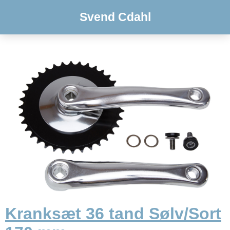
Svend Cdahl
Kranksæt 36 tand Sølv/Sort