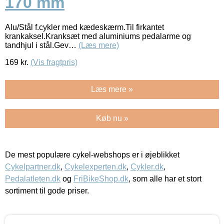
170 mm
Alu/Stål f.cykler med kædeskærm.Til firkantet
krankaksel.Kranksæt med aluminiums pedalarme og
tandhjul i stål.Gev…
(Læs mere)
169
kr.
(Vis fragtpris)
Læs mere »
Køb nu »
De mest populære cykel-webshops er i øjeblikket
Cykelpartner.dk
,
Cykelexperten.dk
,
Cykler.dk
,
Pedalatleten.dk
og
FriBikeShop.dk
, som alle har et stort
sortiment til gode priser.