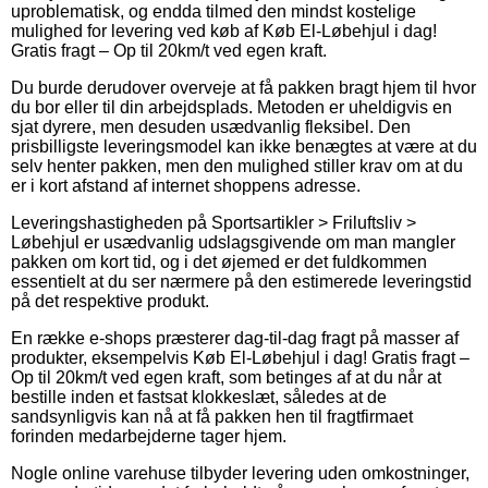
uproblematisk, og endda tilmed den mindst kostelige
mulighed for levering ved køb af Køb El-Løbehjul i dag!
Gratis fragt – Op til 20km/t ved egen kraft.
Du burde derudover overveje at få pakken bragt hjem til hvor
du bor eller til din arbejdsplads. Metoden er uheldigvis en
sjat dyrere, men desuden usædvanlig fleksibel. Den
prisbilligste leveringsmodel kan ikke benægtes at være at du
selv henter pakken, men den mulighed stiller krav om at du
er i kort afstand af internet shoppens adresse.
Leveringshastigheden på Sportsartikler > Friluftsliv >
Løbehjul er usædvanlig udslagsgivende om man mangler
pakken om kort tid, og i det øjemed er det fuldkommen
essentielt at du ser nærmere på den estimerede leveringstid
på det respektive produkt.
En række e-shops præsterer dag-til-dag fragt på masser af
produkter, eksempelvis Køb El-Løbehjul i dag! Gratis fragt –
Op til 20km/t ved egen kraft, som betinges af at du når at
bestille inden et fastsat klokkeslæt, således at de
sandsynligvis kan nå at få pakken hen til fragtfirmaet
forinden medarbejderne tager hjem.
Nogle online varehuse tilbyder levering uden omkostninger,