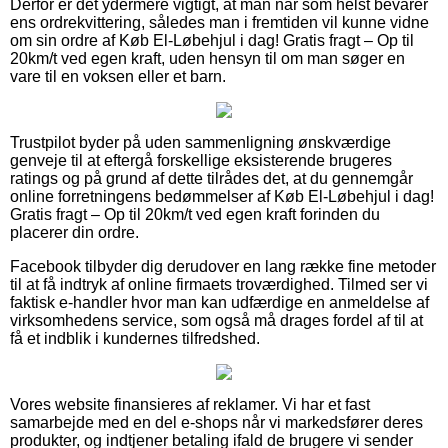
Derfor er det ydermere vigtigt, at man når som helst bevarer
ens ordrekvittering, således man i fremtiden vil kunne vidne
om sin ordre af Køb El-Løbehjul i dag! Gratis fragt – Op til
20km/t ved egen kraft, uden hensyn til om man søger en
vare til en voksen eller et barn.
Trustpilot byder på uden sammenligning ønskværdige
genveje til at eftergå forskellige eksisterende brugeres
ratings og på grund af dette tilrådes det, at du gennemgår
online forretningens bedømmelser af Køb El-Løbehjul i dag!
Gratis fragt – Op til 20km/t ved egen kraft forinden du
placerer din ordre.
Facebook tilbyder dig derudover en lang række fine metoder
til at få indtryk af online firmaets troværdighed. Tilmed ser vi
faktisk e-handler hvor man kan udfærdige en anmeldelse af
virksomhedens service, som også må drages fordel af til at
få et indblik i kundernes tilfredshed.
Vores website finansieres af reklamer. Vi har et fast
samarbejde med en del e-shops når vi markedsfører deres
produkter, og indtjener betaling ifald de brugere vi sender