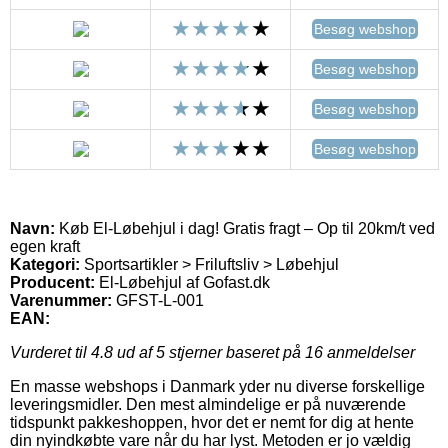
Besøg webshop
Besøg webshop
Besøg webshop
Besøg webshop
Navn:
Køb El-Løbehjul i dag! Gratis fragt – Op til 20km/t ved
egen kraft
Kategori:
Sportsartikler > Friluftsliv > Løbehjul
Producent:
El-Løbehjul af Gofast.dk
Varenummer:
GFST-L-001
EAN:
Vurderet til
4.8
ud af 5 stjerner baseret på
16
anmeldelser
En masse webshops i Danmark yder nu diverse forskellige
leveringsmidler. Den mest almindelige er på nuværende
tidspunkt pakkeshoppen, hvor det er nemt for dig at hente
din nyindkøbte vare når du har lyst. Metoden er jo vældig