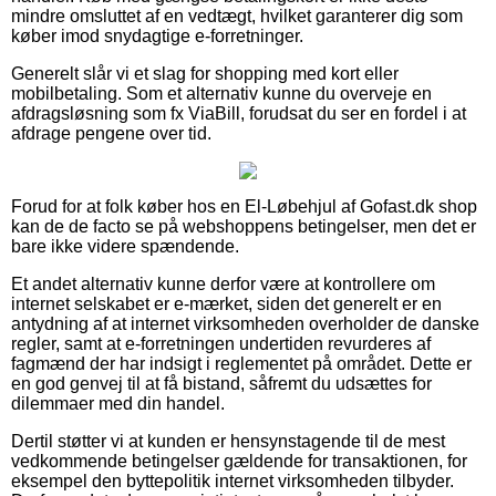
mindre omsluttet af en vedtægt, hvilket garanterer dig som
køber imod snydagtige e-forretninger.
Generelt slår vi et slag for shopping med kort eller
mobilbetaling. Som et alternativ kunne du overveje en
afdragsløsning som fx ViaBill, forudsat du ser en fordel i at
afdrage pengene over tid.
Forud for at folk køber hos en El-Løbehjul af Gofast.dk shop
kan de de facto se på webshoppens betingelser, men det er
bare ikke videre spændende.
Et andet alternativ kunne derfor være at kontrollere om
internet selskabet er e-mærket, siden det generelt er en
antydning af at internet virksomheden overholder de danske
regler, samt at e-forretningen undertiden revurderes af
fagmænd der har indsigt i reglementet på området. Dette er
en god genvej til at få bistand, såfremt du udsættes for
dilemmaer med din handel.
Dertil støtter vi at kunden er hensynstagende til de mest
vedkommende betingelser gældende for transaktionen, for
eksempel den byttepolitik internet virksomheden tilbyder.