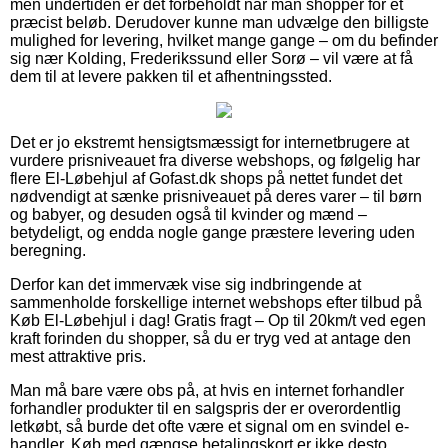
men undertiden er det forbeholdt når man shopper for et
præcist beløb. Derudover kunne man udvælge den billigste
mulighed for levering, hvilket mange gange – om du befinder
sig nær Kolding, Frederikssund eller Sorø – vil være at få
dem til at levere pakken til et afhentningssted.
Det er jo ekstremt hensigtsmæssigt for internetbrugere at
vurdere prisniveauet fra diverse webshops, og følgelig har
flere El-Løbehjul af Gofast.dk shops på nettet fundet det
nødvendigt at sænke prisniveauet på deres varer – til børn
og babyer, og desuden også til kvinder og mænd –
betydeligt, og endda nogle gange præstere levering uden
beregning.
Derfor kan det immervæk vise sig indbringende at
sammenholde forskellige internet webshops efter tilbud på
Køb El-Løbehjul i dag! Gratis fragt – Op til 20km/t ved egen
kraft forinden du shopper, så du er tryg ved at antage den
mest attraktive pris.
Man må bare være obs på, at hvis en internet forhandler
forhandler produkter til en salgspris der er overordentlig
letkøbt, så burde det ofte være et signal om en svindel e-
handler. Køb med gængse betalingskort er ikke desto