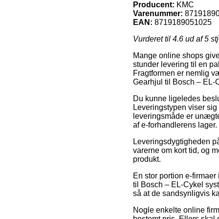
Producent:
KMC
Varenummer:
8719189
EAN:
8719189051025
Vurderet til
4.6
ud af 5 st
Mange online shops giver
stunder levering til en 
Fragtformen er nemlig væ
Gearhjul til Bosch – EL-
Du kunne ligeledes beslutt
Leveringstypen viser sig
leveringsmåde er unægtel
af e-forhandlerens lager.
Leveringsdygtigheden på K
varerne om kort tid, og m
produkt.
En stor portion e-firma
til Bosch – EL-Cykel sys
så at de sandsynligvis k
Nogle enkelte online firm
bestemt pris. Ellers skal