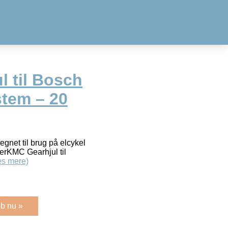
l til Bosch
stem – 20
egnet til brug på elcykel
erKMC Gearhjul til
s mere)
b nu »