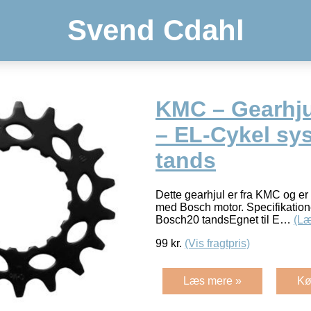
Svend Cdahl
KMC – Gearhju
– EL-Cykel sy
tands
Dette gearhjul er fra KMC og er 
med Bosch motor. Specifikation
Bosch20 tandsEgnet til E…
(Læ
99
kr.
(Vis fragtpris)
Læs mere »
Kø