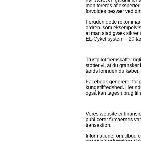
monitoreres af eksperter 
forvoldes besvær ved din
Foruden dette rekommand
ordren, som eksempelvis d
at man stadigvæk sikrer s
EL-Cykel system – 20 tand
Trustpilot fremskaffer rig
støtter vi, at du gransk
tands forinden du køber.
Facebook genererer for ø
kundetilfredshed. Herind
også kan tages i brug til 
Vores website er finansie
publicerer firmaernes va
transaktion.
Informationer om tilbud 