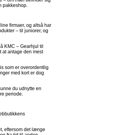
 en pakkeshop.
line firmaer, og altså har
kter – til juniorer, og
 på KMC – Gearhjul til
t at antage den mest
ris som er overordentlig
inger med kort er dog
kunne du udnytte en
re periode.
webbutikkens
, eftersom det længe
n fra tid til anden