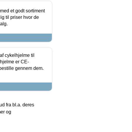
 med et godt sortiment
g til priser hvor de
alg.
f cykelhjelme til
lhjelme er CE-
 bestille gennem dem.
 fra bl.a. deres
mer og