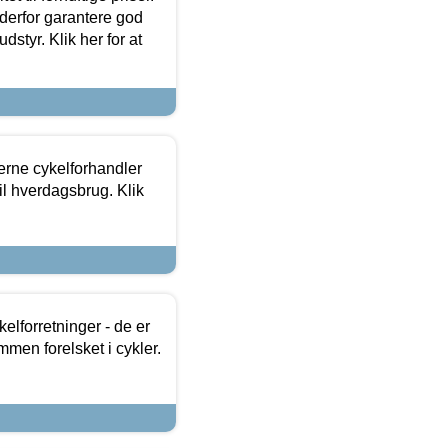
 derfor garantere god
dstyr. Klik her for at
erne cykelforhandler
til hverdagsbrug. Klik
lforretninger - de er
mmen forelsket i cykler.