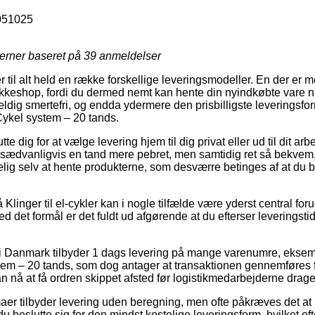
051025
jerner baseret på
39
anmeldelser
 til alt held en række forskellige leveringsmodeller. En der er
pakkeshop, fordi du dermed nemt kan hente din nyindkøbte vare n
ldig smertefri, og endda ydermere den prisbilligste leveringsf
Cykel system – 20 tands.
e dig for at vælge levering hjem til dig privat eller ud til dit ar
 sædvanligvis en tand mere pebret, men samtidig ret så bekvem
ig selv at hente produkterne, som desværre betinges af at du 
linger til el-cykler kan i nogle tilfælde være yderst central fo
ed det formål er det fuldt ud afgørende at du efterser leveringsti
er i Danmark tilbyder 1 dags levering på mange varenumre, eks
tem – 20 tands, som dog antager at transaktionen gennemføres fø
an nå at få ordren skippet afsted før logistikmedarbejderne drag
aer tilbyder levering uden beregning, men ofte påkræves det at 
 du beslutte sig for den mindst kostelige leveringsform, hvilket o