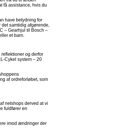
at få assistance, hvis du
n have betydning for
er det samtidig afgørende,
C – Gearhjul til Bosch –
ller et barn.
 reflektioner og derfor
 EL-Cykel system – 20
ebshoppens
ng af ordreforløbet, som
af netshops derved at vi
e fuldfører en
tere imod ændringer der