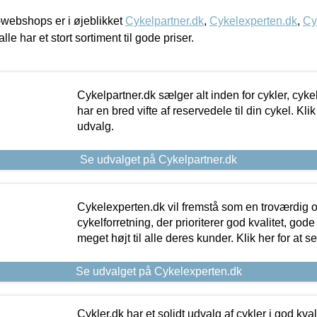
webshops er i øjeblikket
Cykelpartner.dk
,
Cykelexperten.dk
,
Cy
alle har et stort sortiment til gode priser.
Cykelpartner.dk sælger alt inden for cykler, cyke
har en bred vifte af reservedele til din cykel. Klik
udvalg.
Se udvalget på Cykelpartner.dk
Cykelexperten.dk vil fremstå som en troværdig o
cykelforretning, der prioriterer god kvalitet, god
meget højt til alle deres kunder. Klik her for at s
Se udvalget på Cykelexperten.dk
Cykler.dk har et solidt udvalg af cykler i god kvalit