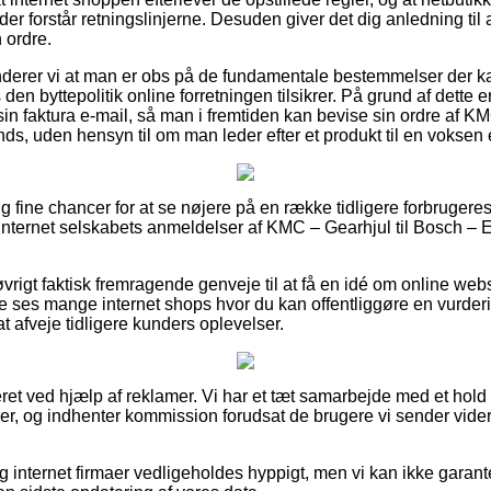
der forstår retningslinjerne. Desuden giver det dig anledning til 
 ordre.
erer vi at man er obs på de fundamentale bestemmelser der ka
en byttepolitik online forretningen tilsikrer. På grund af dette 
in faktura e-mail, så man i fremtiden kan bevise sin ordre af KM
s, uden hensyn til om man leder efter et produkt til en voksen e
tig fine chancer for at se nøjere på en række tidligere forbrugeres
er internet selskabets anmeldelser af KMC – Gearhjul til Bosch –
vrigt faktisk fremragende genveje til at få en idé om online w
e ses mange internet shops hvor du kan offentliggøre en vurderi
at afveje tidligere kunders oplevelser.
ret ved hjælp af reklamer. Vi har et tæt samarbejde med et hold 
rer, og indhenter kommission forudsat de brugere vi sender vider
og internet firmaer vedligeholdes hyppigt, men vi kan ikke garan