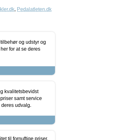
kler.dk
,
Pedalatleten.dk
ltilbehør og udstyr og
 her for at se deres
g kvalitetsbevidst
e priser samt service
e deres udvalg.
et til fornuftige priser.