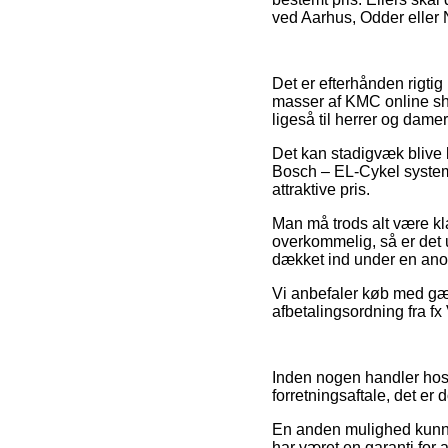
ved Aarhus, Odder eller N
Det er efterhånden rigtig 
masser af KMC online sho
ligeså til herrer og dam
Det kan stadigvæk blive lu
Bosch – EL-Cykel system 
attraktive pris.
Man må trods alt være kla
overkommelig, så er det 
dækket ind under en anor
Vi anbefaler køb med gæ
afbetalingsordning fra fx
Inden nogen handler hos 
forretningsaftale, det er 
En anden mulighed kunne
har været en garanti for a