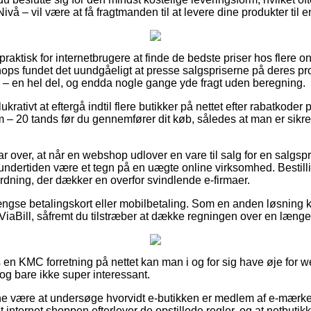
ivå – vil være at få fragtmanden til at levere dine produkter til
praktisk for internetbrugere at finde de bedste priser hos flere on
ps fundet det uundgåeligt at presse salgspriserne på deres produ
er – en hel del, og endda nogle gange yde fragt uden beregning.
krativt at eftergå indtil flere butikker på nettet efter rabatkoder
– 20 tands før du gennemfører dit køb, således at man er sikre
r over, at når en webshop udlover en vare til salg for en salgsp
undertiden være et tegn på en uægte online virksomhed. Bestill
dning, der dækker en overfor svindlende e-firmaer.
ngse betalingskort eller mobilbetaling. Som en anden løsning 
 ViaBill, såfremt du tilstræber at dække regningen over en længe
en KMC forretning på nettet kan man i og for sig have øje for 
dog bare ikke super interessant.
 være at undersøge hvorvidt e-butikken er medlem af e-mærket
t internet shoppen efterlever de opstillede regler, og at netbutikke