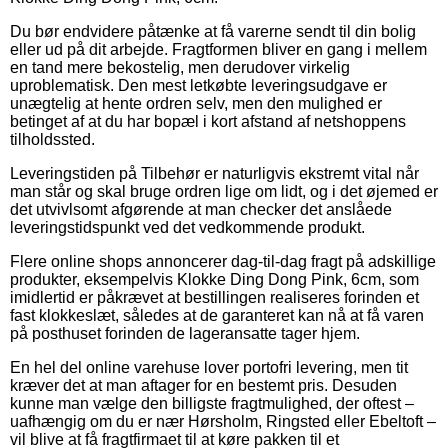
Du bør endvidere påtænke at få varerne sendt til din bolig
eller ud på dit arbejde. Fragtformen bliver en gang i mellem
en tand mere bekostelig, men derudover virkelig
uproblematisk. Den mest letkøbte leveringsudgave er
unægtelig at hente ordren selv, men den mulighed er
betinget af at du har bopæl i kort afstand af netshoppens
tilholdssted.
Leveringstiden på Tilbehør er naturligvis ekstremt vital når
man står og skal bruge ordren lige om lidt, og i det øjemed er
det utvivlsomt afgørende at man checker det anslåede
leveringstidspunkt ved det vedkommende produkt.
Flere online shops annoncerer dag-til-dag fragt på adskillige
produkter, eksempelvis Klokke Ding Dong Pink, 6cm, som
imidlertid er påkrævet at bestillingen realiseres forinden et
fast klokkeslæt, således at de garanteret kan nå at få varen
på posthuset forinden de lageransatte tager hjem.
En hel del online varehuse lover portofri levering, men tit
kræver det at man aftager for en bestemt pris. Desuden
kunne man vælge den billigste fragtmulighed, der oftest –
uafhængig om du er nær Hørsholm, Ringsted eller Ebeltoft –
vil blive at få fragtfirmaet til at køre pakken til et