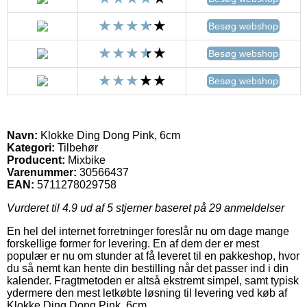
Besøg webshop
Besøg webshop
Besøg webshop
Navn:
Klokke Ding Dong Pink, 6cm
Kategori:
Tilbehør
Producent:
Mixbike
Varenummer:
30566437
EAN:
5711278029758
Vurderet til
4.9
ud af 5 stjerner baseret på
29
anmeldelser
En hel del internet forretninger foreslår nu om dage mange
forskellige former for levering. En af dem der er mest
populær er nu om stunder at få leveret til en pakkeshop, hvor
du så nemt kan hente din bestilling når det passer ind i din
kalender. Fragtmetoden er altså ekstremt simpel, samt typisk
ydermere den mest letkøbte løsning til levering ved køb af
Klokke Ding Dong Pink, 6cm.