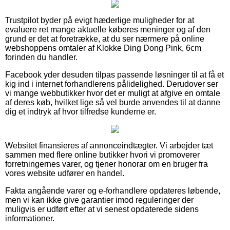
Trustpilot byder på evigt hæderlige muligheder for at
evaluere ret mange aktuelle køberes meninger og af den
grund er det at foretrække, at du ser nærmere på online
webshoppens omtaler af Klokke Ding Dong Pink, 6cm
forinden du handler.
Facebook yder desuden tilpas passende løsninger til at få et
kig ind i internet forhandlerens pålidelighed. Derudover ser
vi mange webbutikker hvor det er muligt at afgive en omtale
af deres køb, hvilket lige så vel burde anvendes til at danne
dig et indtryk af hvor tilfredse kunderne er.
Websitet finansieres af annonceindtægter. Vi arbejder tæt
sammen med flere online butikker hvori vi promoverer
forretningernes varer, og tjener honorar om en bruger fra
vores website udfører en handel.
Fakta angående varer og e-forhandlere opdateres løbende,
men vi kan ikke give garantier imod reguleringer der
muligvis er udført efter at vi senest opdaterede sidens
informationer.