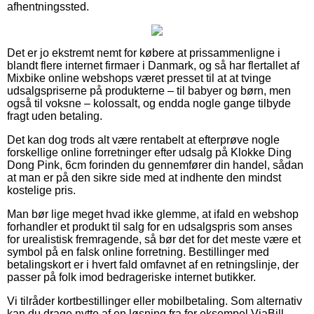
afhentningssted.
Det er jo ekstremt nemt for købere at prissammenligne i
blandt flere internet firmaer i Danmark, og så har flertallet af
Mixbike online webshops været presset til at at tvinge
udsalgspriserne på produkterne – til babyer og børn, men
også til voksne – kolossalt, og endda nogle gange tilbyde
fragt uden betaling.
Det kan dog trods alt være rentabelt at efterprøve nogle
forskellige online forretninger efter udsalg på Klokke Ding
Dong Pink, 6cm forinden du gennemfører din handel, sådan
at man er på den sikre side med at indhente den mindst
kostelige pris.
Man bør lige meget hvad ikke glemme, at ifald en webshop
forhandler et produkt til salg for en udsalgspris som anses
for urealistisk fremragende, så bør det for det meste være et
symbol på en falsk online forretning. Bestillinger med
betalingskort er i hvert fald omfavnet af en retningslinje, der
passer på folk imod bedrageriske internet butikker.
Vi tilråder kortbestillinger eller mobilbetaling. Som alternativ
kan du drage nytte af en løsning fra for eksempel ViaBill,