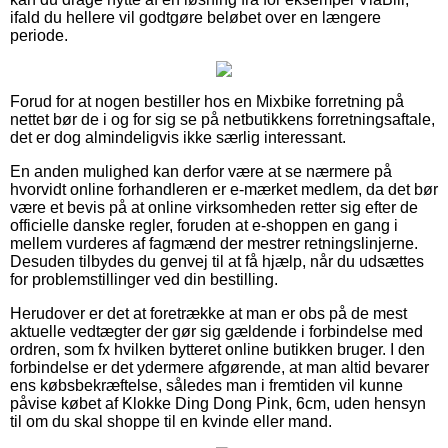
ifald du hellere vil godtgøre beløbet over en længere
periode.
Forud for at nogen bestiller hos en Mixbike forretning på
nettet bør de i og for sig se på netbutikkens forretningsaftale,
det er dog almindeligvis ikke særlig interessant.
En anden mulighed kan derfor være at se nærmere på
hvorvidt online forhandleren er e-mærket medlem, da det bør
være et bevis på at online virksomheden retter sig efter de
officielle danske regler, foruden at e-shoppen en gang i
mellem vurderes af fagmænd der mestrer retningslinjerne.
Desuden tilbydes du genvej til at få hjælp, når du udsættes
for problemstillinger ved din bestilling.
Herudover er det at foretrække at man er obs på de mest
aktuelle vedtægter der gør sig gældende i forbindelse med
ordren, som fx hvilken bytteret online butikken bruger. I den
forbindelse er det ydermere afgørende, at man altid bevarer
ens købsbekræftelse, således man i fremtiden vil kunne
påvise købet af Klokke Ding Dong Pink, 6cm, uden hensyn
til om du skal shoppe til en kvinde eller mand.