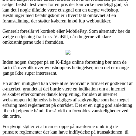
sælger bedst i test varer for en pris der kan virke uendeligt god, så
kan det i nogle tilfælde være et signal om en uægte webshop.
Bestillinger med betalingskort er i hvert fald omfavnet af en
foranstaltning, der støtter køberen imod fup webbutikker.
Generelt foreslår vi kortkøb eller MobilePay. Som alternativ bør du
vælge en løsning fra f.eks. ViaBill, når du gerne vil klare
omkostningerne ude i fremtiden.
Inden nogen shopper på en K-Edge online forretning bør man de
facto få overblik over webshoppens betingelser, men det er mange
gange ikke super interessant.
En anden mulighed kan være at se hvorvidt e-firmaet er godkendt af
e-mærket, grundet at det burde være en indikation om at internet
selskabet efterkommer dansk lovgivning, foruden at internet
webshoppen lejlighedsvis besigtiges af sagkyndige som har meget
erfaring med reglementet på området. Det er en rigtig god anledning
til en hjælpende hånd, for så vidt du forvoldes vanskeligheder ved
din ordre.
For øvrigt støtter vi at man er oppe på mærkerne omkring de
primære reglementer der kan have indflydelse på transaktionen, til