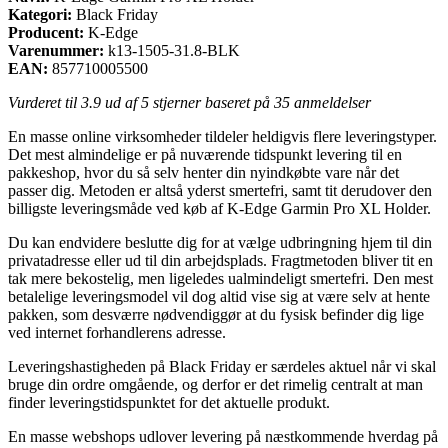
Kategori:
Black Friday
Producent:
K-Edge
Varenummer:
k13-1505-31.8-BLK
EAN:
857710005500
Vurderet til
3.9
ud af 5 stjerner baseret på
35
anmeldelser
En masse online virksomheder tildeler heldigvis flere leveringstyper.
Det mest almindelige er på nuværende tidspunkt levering til en
pakkeshop, hvor du så selv henter din nyindkøbte vare når det
passer dig. Metoden er altså yderst smertefri, samt tit derudover den
billigste leveringsmåde ved køb af K-Edge Garmin Pro XL Holder.
Du kan endvidere beslutte dig for at vælge udbringning hjem til din
privatadresse eller ud til din arbejdsplads. Fragtmetoden bliver tit en
tak mere bekostelig, men ligeledes ualmindeligt smertefri. Den mest
betalelige leveringsmodel vil dog altid vise sig at være selv at hente
pakken, som desværre nødvendiggør at du fysisk befinder dig lige
ved internet forhandlerens adresse.
Leveringshastigheden på Black Friday er særdeles aktuel når vi skal
bruge din ordre omgående, og derfor er det rimelig centralt at man
finder leveringstidspunktet for det aktuelle produkt.
En masse webshops udlover levering på næstkommende hverdag på