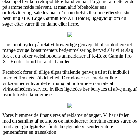
eksempel hvilken returpolitik e-handlen har. På grund af dette er det
på samme måde relevant, at man altid bibeholder ens
ordrekvittering, således man når som helst vil kunne eftervise sin
bestilling af K-Edge Garmin Pro XL Holder, ligegyldigt om du
søger efter varer til en dame eller herre.
Trustpilot byder på relativt troværdige genveje til at kontrollere ret
mange øvrige konsumenters bedømmelser og herved slår vi et slag
for, at du tolker webshoppens anmeldelser af K-Edge Garmin Pro
XL Holder forud for at du handler.
Facebook fører til tillige tilpas tiltalende genveje til at få indblik i
internet firmaets pålidelighed. Derudover ses endda online
virksomheder hvor det er muligt at udforme en omtale af
virksomhedens service, hvilket ligeledes bør benyttes til afvejning af
hvor tilfredse kunderne er.
Vores hjemmeside finansieres af reklameindtægter. Vi har aftaler
med en samling af netshops og introducerer forretningernes varer, og
modtager godtgørelse når de besøgende vi sender videre
gennemfører en transaktion.