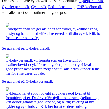
De mest populære cykel-webshops er i øjeblikket
Cykelpartner.dk
,
Cykelexperten.dk
,
Cykler.dk
,
Pedalatleten.dk
og
FriBikeShop.dk
,
som alle har et stort sortiment til gode priser.
Cykelpartner.dk sælger alt inden for cykler, cykeltilbehør og
udstyr og har en bred vifte af reservedele til din cykel. Klik her
for at se deres udvalg.
Se udvalget på Cykelpartner.dk
Cykelexperten.dk vil fremstå som en troværdig og
kvalitetsbevidst cykelforretning, der prioriterer god kvalitet,
gode priser samt service meget højt til alle deres kunder. Klik
her for at se deres udvalg.
Se udvalget på Cykelexperten.dk
Cykler.dk har et solidt udvalg af cykler i god kvalitet til
fornuftige priser. De driver Vestjyllands største cykelbutik og
kan derfor garantere god service, og hurtig levering af nye
cykler og cykeludstyr. Klik her for at se deres udvalg.