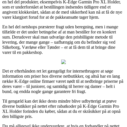
en hel del produkter, eksempelvis K-Edge Garmin Pro XL Holder,
som er underforstået at bestillingen indsendes tidligere end et
angivent klokkeslæt, sådan at de med sikkerhed kan nå at få de nye
varer klargjort forud for at de pakkeansatte tager hjem.
En hel del netshops præsterer fragt uden beregning, men i mange
tilfælde er det under betingelse af at man bestiller for en konkret
sum. Derudover skal man udvælge den prisbilligste metode til
levering, der mange gange – uafhængig om du befinder sig ved
Silkeborg, Værløse eller Tønder – er at få dem til at bringe dine
varer til en pakkeshop.
Det er efterhånden ret let gængeligt for internetbrugere at søge
information om priser hos diverse netbutikker, og altså har en lang
række K-Edge online firmaer været nødt til at nedbringe priserne på
deres varer – til juniorer, og samtidig til herrer og damer – helt i
bund, og endda nogle gange garantere fri fragt.
Til gengæld kan det ikke desto mindre blive udbytterigt at prøve
diverse butikker på nettet efter rabatkoder på K-Edge Garmin Pro
XL Holder forinden du køber, sådan at du er skråsikker på at opnå
den billigste pris.
Du må alligevel ikke undervurdere, at hvis en forhandler på nettet