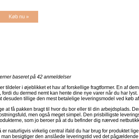
Køb nu »
jerner baseret på
42
anmeldelser
r tildeler i øjeblikket et hav af forskellige fragtformer. En af d
fordi du dermed nemt kan hente dine nye varer når du har lyst
t desuden tillige den mest betalelige leveringsmodel ved køb af
e at få pakken bragt til hvor du bor eller til din arbejdsplads. D
stningsfuld, men også meget simpel. Den prisbilligste leveringsf
rodukterne, som jo beroer på at du befinder dig nærved netbuti
 naturligvis virkelig central ifald du har brug for produktet lige
t man besigtiger den anslåede leveringstid ved det pågældende