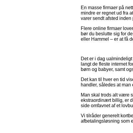
En masse firmaer på nett
mindre er regnet ud fra at
varer sendt afsted inden
Flere online firmaer lover
bør du beslutte sig for de
eller Hammel – er at få de
Det er i dag ualmindeligt 
langt de fleste internet 
børn og babyer, samt også
Det kan til hver en tid v
handler, således at man 
Man skal trods alt være 
ekstraordinært billig, er
side omfavnet af et lovbu
Vi tilråder generelt kort
afbetalingsløsning som ek