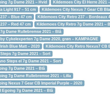
oing 7g Dame 2021 – Hvid
Kildemoes City El Herre 2021 –
a Light 917 – 51 cm
Kildemoes City Nexus 7 Gear CB Bla
 237 – Blue 47 cm
Kildemoes City Retro 237 – Bordeaux 
 237 – Red 47 cm
Kildemoes City Retro 7g Dame 2021 – B
 7g Dame Rullebremse 2021 – Blå
o by Cykelexperten 7g Dame 2020, grøn – KAMPAGNE
Irish Blue Matt – 2020
Kildemoes City Retro Nexus7 CB B
 Steps 7g Dame 2021 – Sort
no Steps el 7g Dame 2021 – Sort
ping 7g Dame 2021 – Blå
ing 7g Dame Rullebremse 2021 – Lilla
ing Nexus 7 Gear CB Imperial Purple – 2020
l Egoing 7g Dame 2021 – Blå