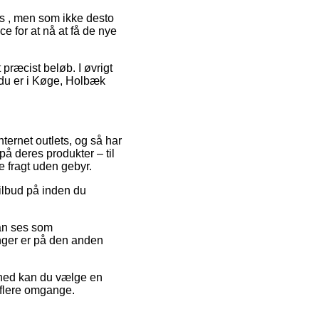
is , men som ikke desto
ce for at nå at få de nye
 præcist beløb. I øvrigt
om du er i Køge, Holbæk
nternet outlets, og så har
å deres produkter – til
e fragt uden gebyr.
tilbud på inden du
kan ses som
inger er på den anden
ighed kan du vælge en
 flere omgange.