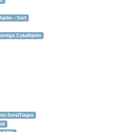
ød
hjelm – Sort
ertigo Cykelhjelm
ano Sora/Tiagra
ed