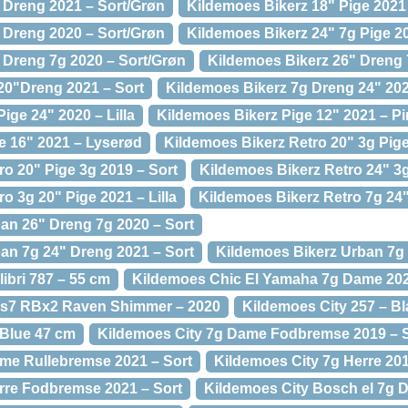
 Dreng 2021 – Sort/Grøn
Kildemoes Bikerz 18" Pige 2021
 Dreng 2020 – Sort/Grøn
Kildemoes Bikerz 24" 7g Pige 2
' Dreng 7g 2020 – Sort/Grøn
Kildemoes Bikerz 26" Dreng 
20"Dreng 2021 – Sort
Kildemoes Bikerz 7g Dreng 24" 202
ige 24" 2020 – Lilla
Kildemoes Bikerz Pige 12" 2021 – P
e 16" 2021 – Lyserød
Kildemoes Bikerz Retro 20" 3g Pig
o 20" Pige 3g 2019 – Sort
Kildemoes Bikerz Retro 24" 3g
o 3g 20" Pige 2021 – Lilla
Kildemoes Bikerz Retro 7g 24" 
an 26" Dreng 7g 2020 – Sort
an 7g 24" Dreng 2021 – Sort
Kildemoes Bikerz Urban 7g 
ibri 787 – 55 cm
Kildemoes Chic El Yamaha 7g Dame 202
us7 RBx2 Raven Shimmer – 2020
Kildemoes City 257 – B
 Blue 47 cm
Kildemoes City 7g Dame Fodbremse 2019 – 
me Rullebremse 2021 – Sort
Kildemoes City 7g Herre 20
rre Fodbremse 2021 – Sort
Kildemoes City Bosch el 7g 