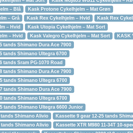
kelhjelm – Mat Sort
Kask Mojito3 WG11 Cykelhjelm – R
elm – Blå
Kask Protone Cykelhjelm – Mat Grøn
elm – Grå
Kask Rex Cykelhjelm – Hvid
Kask Rex Cykel
lm – Hvid
Kask Utopia Cykelhjelm – Mat Sort
elm – Hvid
Kask Valegro Cykelhjelm – Mat Sort
KASK V
25 tands Shimano Dura Ace 7900
25 tands Shimano Ultegra 6700
26 tands Sram PG-1070 Road
28 tands Shimano Dura Ace 7900
25 tands Shimano Ultegra 6700
27 tands Shimano Dura Ace 7900
30 tands Shimano Ultegra 6700
25 tands Shimano Ultegra 6600 Junior
 tands Shimano Alivio
Kassette 9 gear 12-25 tands Shim
 tands Shimano Alivio
Kassette XTR M980 11-34T 10-spe