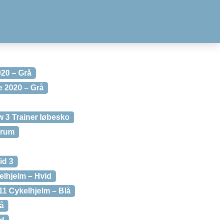
20 – Grå
e 2020 – Grå
 3 Trainer løbesko
crum
id 3
elhjelm – Hvid
1 Cykelhjelm – Blå
å