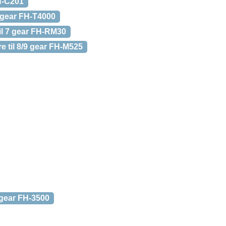
H-C201
 gear FH-T4000
il 7 gear FH-RM30
 til 8/9 gear FH-M525
 gear FH-3500