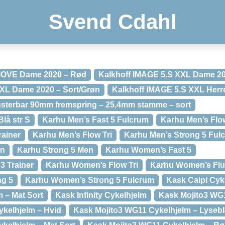
Svend Cdahl
MOVE Dame 2020 – Rød
Kalkhoff IMAGE 5.S XXL Dame 20
XXL Dame 2020 – Sort/Grøn
Kalkhoff IMAGE 5.S XXL Herr
usterbar 90mm fremspring – 25,4mm stamme – sort
lå str S
Karhu Men’s Fast 5 Fulcrum
Karhu Men’s Flow
rainer
Karhu Men’s Flow Tri
Karhu Men’s Strong 5 Ful
on
Karhu Strong 5 Men
Karhu Women’s Fast 5
3 Trainer
Karhu Women’s Flow Tri
Karhu Women’s Flu
ng 5
Karhu Women’s Strong 5 Fulcrum
Kask Caipi Cyk
m – Mat Sort
Kask Infinity Cykelhjelm
Kask Mojito3 WG1
kelhjelm – Hvid
Kask Mojito3 WG11 Cykelhjelm – Lysebl