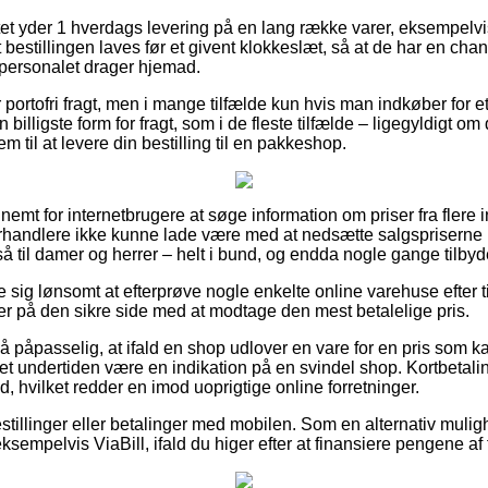
et yder 1 hverdags levering på en lang række varer, eksempelv
 bestillingen laves før et givent klokkeslæt, så at de har en chan
 personalet drager hjemad.
 portofri fragt, men i mange tilfælde kun hvis man indkøber for et
n billigste form for fragt, som i de fleste tilfælde – ligegyldigt 
m til at levere din bestilling til en pakkeshop.
nemt for internetbrugere at søge information om priser fra flere i
forhandlere ikke kunne lade være med at nedsætte salgspriserne p
 til damer og herrer – helt i bund, og endda nogle gange tilbyd
ise sig lønsomt at efterprøve nogle enkelte online varehuse efter 
er på den sikre side med at modtage den mest betalelige pris.
så påpasselig, at ifald en shop udlover en vare for en pris som 
 det undertiden være en indikation på en svindel shop. Kortbetal
d, hvilket redder en imod uoprigtige online forretninger.
bestillinger eller betalinger med mobilen. Som en alternativ mul
sempelvis ViaBill, ifald du higer efter at finansiere pengene af