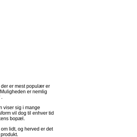
em der er mest populær er
. Muligheden er nemlig
 .
en viser sig i mange
orm vil dog til enhver tid
kkens bopæl.
 om lidt, og herved er det
 produkt.