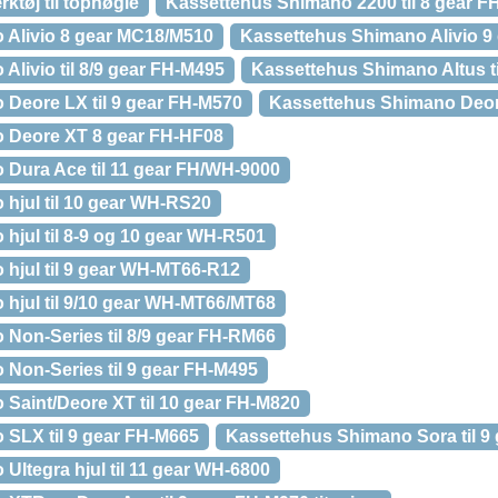
ktøj til topnøgle
Kassettehus Shimano 2200 til 8 gear F
 Alivio 8 gear MC18/M510
Kassettehus Shimano Alivio 9
livio til 8/9 gear FH-M495
Kassettehus Shimano Altus t
Deore LX til 9 gear FH-M570
Kassettehus Shimano Deore
 Deore XT 8 gear FH-HF08
Dura Ace til 11 gear FH/WH-9000
hjul til 10 gear WH-RS20
hjul til 8-9 og 10 gear WH-R501
hjul til 9 gear WH-MT66-R12
hjul til 9/10 gear WH-MT66/MT68
Non-Series til 8/9 gear FH-RM66
Non-Series til 9 gear FH-M495
Saint/Deore XT til 10 gear FH-M820
SLX til 9 gear FH-M665
Kassettehus Shimano Sora til 9
Ultegra hjul til 11 gear WH-6800