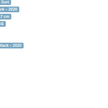
 Sort
ck – 2020
47 cm
lå
lack – 2020