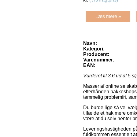
Læs mere »
Navn:
Kategori:
Producent:
Varenummer:
EAN:
Vurderet til
3.6
ud af 5 st
Masser af online selskabe
efterhånden pakkeshops, 
temmelig problemfri, sam
Du burde lige så vel vælg
tilfælde et hak mere omko
være at du selv henter p
Leveringshastigheden på er
fuldkommen essentielt a