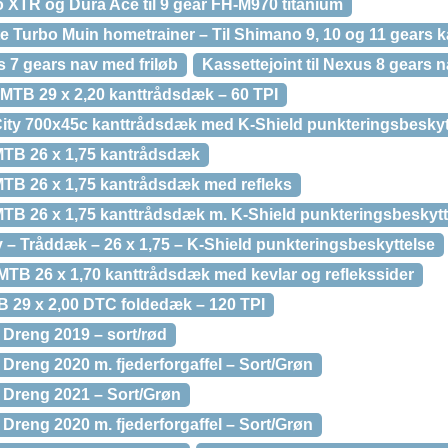
XTR og Dura Ace til 9 gear FH-M970 titanium
lite Turbo Muin hometrainer – Til Shimano 9, 10 og 11 gears 
s 7 gears nav med friløb
Kassettejoint til Nexus 8 gears 
TB 29 x 2,20 kanttrådsdæk – 60 TPI
ity 700x45c kanttrådsdæk med K-Shield punkteringsbeskyt
TB 26 x 1,75 kantrådsdæk
TB 26 x 1,75 kantrådsdæk med refleks
B 26 x 1,75 kanttrådsdæk m. K-Shield punkteringsbeskytte
– Tråddæk – 26 x 1,75 – K-Shield punkteringsbeskyttelse
TB 26 x 1,70 kanttrådsdæk med kevlar og reflekssider
B 29 x 2,00 DTC foldedæk – 120 TPI
 Dreng 2019 – sort/rød
Dreng 2020 m. fjederforgaffel – Sort/Grøn
 Dreng 2021 – Sort/Grøn
Dreng 2020 m. fjederforgaffel – Sort/Grøn