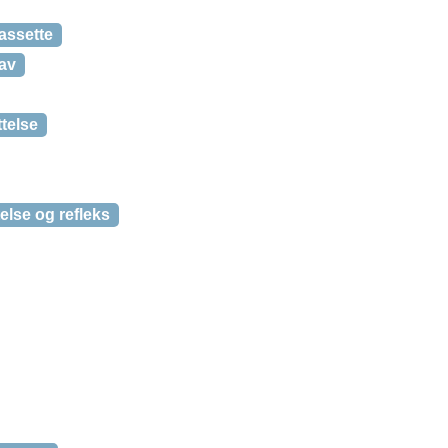
kassette
nav
telse
lse og refleks