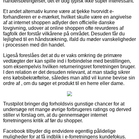
handelsbetingelser, det er dog typisk ikke super interessant.
Et andet alternativ kunne være at tjekke hvorvidt e-
forhandleren er e-mærket, hvilket skulle være en angivelse
af at internet shoppen adlyder den officielle danske
lovgivning, udover at online shoppen ofte revurderes af
fagfolk der forstår vilkårene på området. Desuden får du
lejlighed til en håndsrækning, ifald du møder vanskeligheder
i processen med din handel.
Ligeså foreslåes det at du er vaks omkring de primære
vedtægter der kan spille ind i forbindelse med bestillingen,
som eksempelvis hvilken returneringsret forretningen bruger.
I den relation er det desuden relevant, at man stadig sikrer
ens købsbekræftelse, således man altid vil kunne bevise sin
ordre af , om du søger et produkt til en herre eller dame.
Trustpilot bringer dig forholdsvis gunstige chancer for at
undersøge ret mange øvrige forbrugeres ratings og derved
stiller vi forslag om, at du gennemsøger internet
forretningens kritik af før du shopper.
Facebook tilbyder dig endvidere egentlig pålidelige
muligheder for at få indblik i e-forretningens kundefokus.