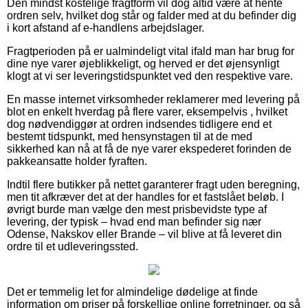
Den mindst kostelige fragtform vil dog altid være at hente
ordren selv, hvilket dog står og falder med at du befinder dig
i kort afstand af e-handlens arbejdslager.
Fragtperioden på er ualmindeligt vital ifald man har brug for
dine nye varer øjeblikkeligt, og herved er det øjensynligt
klogt at vi ser leveringstidspunktet ved den respektive vare.
En masse internet virksomheder reklamerer med levering på
blot en enkelt hverdag på flere varer, eksempelvis , hvilket
dog nødvendiggør at ordren indsendes tidligere end et
bestemt tidspunkt, med hensynstagen til at de med
sikkerhed kan nå at få de nye varer ekspederet forinden de
pakkeansatte holder fyraften.
Indtil flere butikker på nettet garanterer fragt uden beregning,
men tit afkræver det at der handles for et fastslået beløb. I
øvrigt burde man vælge den mest prisbevidste type af
levering, der typisk – hvad end man befinder sig nær
Odense, Nakskov eller Brande – vil blive at få leveret din
ordre til et udleveringssted.
Det er temmelig let for almindelige dødelige at finde
information om priser på forskellige online forretninger, og så