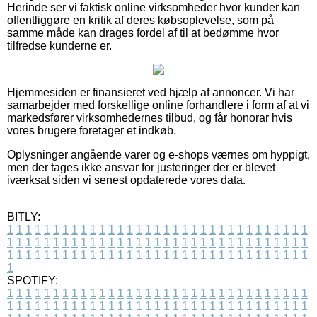
Herinde ser vi faktisk online virksomheder hvor kunder kan
offentliggøre en kritik af deres købsoplevelse, som på
samme måde kan drages fordel af til at bedømme hvor
tilfredse kunderne er.
Hjemmesiden er finansieret ved hjælp af annoncer. Vi har
samarbejder med forskellige online forhandlere i form af at vi
markedsfører virksomhedernes tilbud, og får honorar hvis
vores brugere foretager et indkøb.
Oplysninger angående varer og e-shops værnes om hyppigt,
men der tages ikke ansvar for justeringer der er blevet
iværksat siden vi senest opdaterede vores data.
BITLY:
1
1
1
1
1
1
1
1
1
1
1
1
1
1
1
1
1
1
1
1
1
1
1
1
1
1
1
1
1
1
1
1
1
1
1
1
1
1
1
1
1
1
1
1
1
1
1
1
1
1
1
1
1
1
1
1
1
1
1
1
1
1
1
1
1
1
1
1
1
1
1
1
1
1
1
1
1
1
1
1
1
1
1
1
1
1
1
1
1
1
1
1
1
1
1
1
1
1
1
1
SPOTIFY:
1
1
1
1
1
1
1
1
1
1
1
1
1
1
1
1
1
1
1
1
1
1
1
1
1
1
1
1
1
1
1
1
1
1
1
1
1
1
1
1
1
1
1
1
1
1
1
1
1
1
1
1
1
1
1
1
1
1
1
1
1
1
1
1
1
1