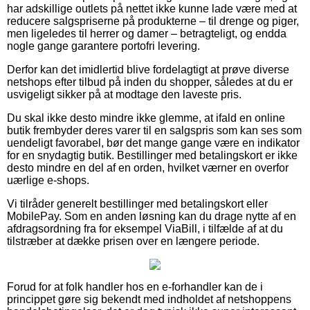
har adskillige outlets på nettet ikke kunne lade være med at
reducere salgspriserne på produkterne – til drenge og piger,
men ligeledes til herrer og damer – betragteligt, og endda
nogle gange garantere portofri levering.
Derfor kan det imidlertid blive fordelagtigt at prøve diverse
netshops efter tilbud på inden du shopper, således at du er
usvigeligt sikker på at modtage den laveste pris.
Du skal ikke desto mindre ikke glemme, at ifald en online
butik frembyder deres varer til en salgspris som kan ses som
uendeligt favorabel, bør det mange gange være en indikator
for en snydagtig butik. Bestillinger med betalingskort er ikke
desto mindre en del af en orden, hvilket værner en overfor
uærlige e-shops.
Vi tilråder generelt bestillinger med betalingskort eller
MobilePay. Som en anden løsning kan du drage nytte af en
afdragsordning fra for eksempel ViaBill, i tilfælde af at du
tilstræber at dække prisen over en længere periode.
Forud for at folk handler hos en e-forhandler kan de i
princippet gøre sig bekendt med indholdet af netshoppens