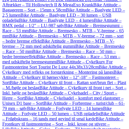
Aftrækker – Til Hollowtech II & MegaExo Krank
Bike Attitude –
Bagagerem – Sort – 15mm x 58cm
Bike Attitude – Baglygte LED –
2,5 lumen
Bike Attitude – Baglygte LED – 30 lumen – USB
opladelig
Bike Attitude – Baglygte LED – 4 lumen
Bike Attitude –
BMX pedal – 1/2″ – LU-987 sølv
Bike Attitude – Bremsegummi –
Race – 53 mm
Bike Attitude – Bremsesko – MTB – V-bremse – 65
mm
Bike Attitude – Bremsesko – MTB – V-bremse – 72 mm – sort
– bedre bremse effekt
Bike Attitude – Bremsesko – MTB – V-
bremse – 72 mm med udskiftelig gummi
Bike Attitude – Bremsesko
– Race – 50 mm
Bike Attitude – Bremsesko – Race – 50 mm –
bedre bremseeffekt
Bike Attitude – Bremsesko – Race – 53 mm –
med udskiftelig bremsegummi
Bike Attitude – Cykelkurv For
Fastmontering Sort Tourist De Luxe 44x38x33/28cm
Bike Attitude –
Cykelkurv med refleks og forstærkning – Montering på langs
Bike
Attitude – Cykelkurv til børnecykler – 12″-18″ – Fastmonteret –
Sort
Bike Attitude – Cykelkurv til front – Rattan sort/brun flet – Plast
– M./bøjle og beslag
Bike Attitude – Cykelkurv til front i net – Sort –
Inkl. bøjle og beslag
Bike Attitude – Cykelsadel – City / Sport –
Herre – Sort
Bike Attitude – Cykelsadel – komfort med elastomer –
Unisex D1 base – Sort
Bike Attitude – Forbremse – turist/club – 61-
79 mm – sølv
Bike Attitude – Forlygte LED – 14 lumen
Bike
Attitude – Forlygte LED – 50 lumen – USB opladelig
Bike Attitude
– Friløbskrans – 16 tands med gevind til smal kæde
Bike Attitude –
Frontkurv til fastmontering – Sort – Inkl. kroge og stivere –