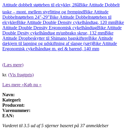
Attitude dobbelt støtteben til elcykler, 28â
Bike Attitude Dobbelt
taske – mont. mellem styrfitting og frempind
Bike Attitude
Dobbeltstøtteben 24"-29"
Bike Attitude Dobbeltstøtteben til
elcykler
Bike Attitude Double Density cykelhåndtag, 120 mm
Bike
Attitude Double Density Ergonomisk cykelhåndtag
Bike Attitude
Double Desity cykelhåndtag m/unbrako skrue, 132 mm
Bike
Attitude Dropbeskytter til Shimano bagskiftere
Bike Attitude
dækjern til lapning og udskiftning af slange (sæt)
Bike Attitude
Ergonomisk cykelhåndtag m. gel & barend, 140 mm
(Læs mere)
kr.
(Vis fragtpris)
Læs mere »
Køb nu »
Navn:
Kategori:
Producent:
Varenummer:
EAN:
Vurderet til
3.5
ud af 5 stjerner baseret på
37
anmeldelser