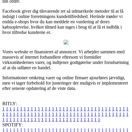
din ordre.
Facebook giver dig tilsvarende ret så udmærkede metoder til at få
indsigt i online forretningens kundetilfredshed. Herinde møder vi
endda e-shops hvor du kan meddele en vurdering af deres
købsoplevelse, hvilket tilmed kan tages i brug til at få et indblik i
hvor tilfredse kunderne er.
Vores website er finansieret af annoncer. Vi arbejder sammen med
massevis af internet forhandlere eftersom vi formidler
virksomhedernes varer, og indtjener godtgørelse under forudsætning
af at du udfører en handel.
Informationer omkring varer og online firmaer ajourføres jævnligt,
men vi tager forbehold for justeringer der muligvis er implementeret
efter seneste opdatering af de viste data.
BITLY:
1
1
1
1
1
1
1
1
1
1
1
1
1
1
1
1
1
1
1
1
1
1
1
1
1
1
1
1
1
1
1
1
1
1
1
1
1
1
1
1
1
1
1
1
1
1
1
1
1
1
1
1
1
1
1
1
1
1
1
1
1
1
1
1
1
1
1
1
1
1
1
1
1
1
1
1
1
1
1
1
1
1
1
1
1
1
1
1
1
1
1
1
1
1
1
1
1
1
1
1
SPOTIFY:
1
1
1
1
1
1
1
1
1
1
1
1
1
1
1
1
1
1
1
1
1
1
1
1
1
1
1
1
1
1
1
1
1
1
1
1