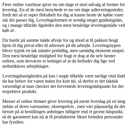
Flere online varehuse giver nu om dage et stort udvalg af former for
levering. En af de mest benyttede er nu om dage udleveringssteder,
fordi det så er super fleksibelt for dig at kunne hente de købte varer
når det passer dig. Leveringsformen er nemlig meget gnidningsløs,
og i mange tilfælde ligeledes den mest betalelige leveringsmåde ved
køb af .
Du burde på samme måde afveje for og imod at få pakken bragt
hjem til dig privat eller til adressen på dit arbejde. Leveringstypen
bliver typisk en tak mindre prisbillig, men samtidig ekstremt simpel.
Den mest betalelige mulighed for fragt er dog at du selv henter
ordren, som desværre er betinget af at du befinder dig lige ved
netbutikkens arbejdslager.
Leveringshastigheden på kan i nogle tilfælde være særligt vital ifald
du har behov for varen inden for kort tid, så derfor er det faktisk
væsentligt at man checker det forventede leveringstidspunkt for det
respektive produkt.
Masser af online firmaer giver levering på næste hverdag på en lang
række af deres varenumre, eksempelvis , men vær påpasselig da det
beroer på at bestillingen anbringes tidligere end et givent tidspunkt,
så de garanteret kan nå at få produkterne fikset forinden personalet
har fyraften.