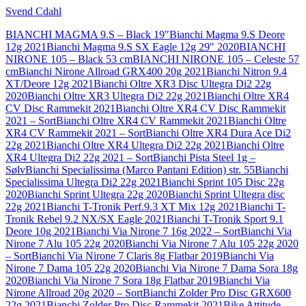
Svend Cdahl
BIANCHI MAGMA 9.S – Black 19″
Bianchi Magma 9.S Deore
12g 2021
Bianchi Magma 9.S SX Eagle 12g 29" 2020
BIANCHI
NIRONE 105 – Black 53 cm
BIANCHI NIRONE 105 – Celeste 57
cm
Bianchi Nirone Allroad GRX400 20g 2021
Bianchi Nitron 9.4
XT/Deore 12g 2021
Bianchi Oltre XR3 Disc Ultegra Di2 22g
2020
Bianchi Oltre XR3 Ultegra Di2 22g 2021
Bianchi Oltre XR4
CV Disc Rammekit 2021
Bianchi Oltre XR4 CV Disc Rammekit
2021 – Sort
Bianchi Oltre XR4 CV Rammekit 2021
Bianchi Oltre
XR4 CV Rammekit 2021 – Sort
Bianchi Oltre XR4 Dura Ace Di2
22g 2021
Bianchi Oltre XR4 Ultegra Di2 22g 2021
Bianchi Oltre
XR4 Ultegra Di2 22g 2021 – Sort
Bianchi Pista Steel 1g –
Sølv
Bianchi Specialissima (Marco Pantani Edition) str. 55
Bianchi
Specialissima Ultegra Di2 22g 2021
Bianchi Sprint 105 Disc 22g
2020
Bianchi Sprint Ultegra 22g 2020
Bianchi Sprint Ultegra disc
22g 2021
Bianchi T-Tronik Perf.9.3 XT Mix 12g 2021
Bianchi T-
Tronik Rebel 9.2 NX/SX Eagle 2021
Bianchi T-Tronik Sport 9.1
Deore 10g 2021
Bianchi Via Nirone 7 16g 2022 – Sort
Bianchi Via
Nirone 7 Alu 105 22g 2020
Bianchi Via Nirone 7 Alu 105 22g 2020
– Sort
Bianchi Via Nirone 7 Claris 8g Flatbar 2019
Bianchi Via
Nirone 7 Dama 105 22g 2020
Bianchi Via Nirone 7 Dama Sora 18g
2020
Bianchi Via Nirone 7 Sora 18g Flatbar 2019
Bianchi Via
Nirone Allroad 20g 2020 – Sort
Bianchi Zolder Pro Disc GRX600
22g 2021
Bianchi Zolder Pro Disc Rammekit 2021
Bike Attitude –