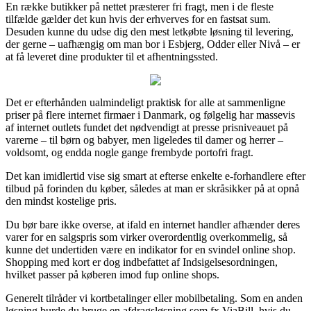
En række butikker på nettet præsterer fri fragt, men i de fleste
tilfælde gælder det kun hvis der erhverves for en fastsat sum.
Desuden kunne du udse dig den mest letkøbte løsning til levering,
der gerne – uafhængig om man bor i Esbjerg, Odder eller Nivå – er
at få leveret dine produkter til et afhentningssted.
Det er efterhånden ualmindeligt praktisk for alle at sammenligne
priser på flere internet firmaer i Danmark, og følgelig har massevis
af internet outlets fundet det nødvendigt at presse prisniveauet på
varerne – til børn og babyer, men ligeledes til damer og herrer –
voldsomt, og endda nogle gange frembyde portofri fragt.
Det kan imidlertid vise sig smart at efterse enkelte e-forhandlere efter
tilbud på forinden du køber, således at man er skråsikker på at opnå
den mindst kostelige pris.
Du bør bare ikke overse, at ifald en internet handler afhænder deres
varer for en salgspris som virker overordentlig overkommelig, så
kunne det undertiden være en indikator for en svindel online shop.
Shopping med kort er dog indbefattet af Indsigelsesordningen,
hvilket passer på køberen imod fup online shops.
Generelt tilråder vi kortbetalinger eller mobilbetaling. Som en anden
løsning burde du bruge en afdragsløsning som fx ViaBill, hvis du