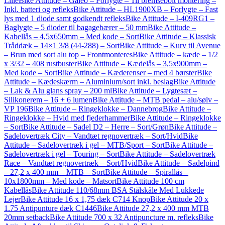
Lille
Bike Attitude – Galeo – Forlygte – Til bremsebolt montering –
Inkl. batteri og refleks
Bike Attitude – HL1900XB – Forlygte – Fast
lys med 1 diode samt godkendt refleks
Bike Attitude – I-409RG1 –
Baglygte – 5 dioder til bagagebærer – 50 mm
Bike Attitude –
Kabellås – 4,5x650mm – Med kode – Sort
Bike Attitude – Klassisk
Tråddæk – 14×1 3/8 (44-288) – Sort
Bike Attitude – Kurv til Avenue
– Brun med sort alu top – Frontmonteres
Bike Attitude – kæde – 1/2
x 3/32 – 408 rustbuster
Bike Attitude – Kædelås – 3,5x900mm –
Med kode – Sort
Bike Attitude – Kæderenser – med 4 børster
Bike
Attitude – Kædeskærm – Aluminium/sort inkl. beslag
Bike Attitude
– Lak & Alu glans spray – 200 ml
Bike Attitude – Lygtesæt –
Silikonerem – 16 + 6 lumen
Bike Attitude – MTB pedal – alu/sølv –
VP 196
Bike Attitude – Ringeklokke – Dannebrog
Bike Attitude –
Ringeklokke – Hvid med fjederhammer
Bike Attitude – Ringeklokke
– Sort
Bike Attitude – Sadel D2 – Herre – Sort/Grøn
Bike Attitude –
Sadelovertræk City – Vandtæt regnovertræk – Sort/Hvid
Bike
Attitude – Sadelovertræk i gel – MTB/Sport – Sort
Bike Attitude –
Sadelovertræk i gel – Touring – Sort
Bike Attitude – Sadelovertræk
Race – Vandtæt regnovertræk – Sort/Hvid
Bike Attitude – Sadelpind
– 27,2 x 400 mm – MTB – Sort
Bike Attitude – Spirallås –
10x1800mm – Med kode – Matsort
Bike Attitude 100 cm
Kabellås
Bike Attitude 110/68mm BSA Stålskåle Med Lukkede
Lejer
Bike Attitude 16 x 1,75 dæk C714 Knop
Bike Attitude 20 x
1.75 Antipunture dæk C1446
Bike Attitude 27,2 x 400 mm MTB
20mm setback
Bike Attitude 700 x 32 Antipuncture m. refleks
Bike