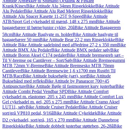
Attitude Aftrækker til Shimano Octalink & Firkant
Krank/Kinex
Bike Attitude Alu 34mm Ringeklokke
Bike Attitude
Alu Pedaler
Bike Attitude Alu Rød Meleret Ringeklokke
Bike
Attitude Alu Spacer Kasette 11-25T 9-Speed
Bike Attitude
ATB/Sport Gel cykelsadel til mænd, 148 x 275 mm
Bike Attitude
bagagebærer til børne/junior cykler, 20â
Bike Attitude Bagagerem
58cm
Bike Attitude Baglygte m. holder
Bike Attitude baglygte til
bagagebærer 50 mm
Bike Attitude Bear 22,2 mm Ringeklokke
Bike
Attitude Bike Attitude sadelpind med affjedring 27,2 x 350 mm
Bike
Attitude BMX Alu Pedaler
Bike Attitude BMX pedaler sølv
Bike
Attitude Boron Aksel C174 pedaler
Bike Attitude bremsegreb sæt –
Til V-bremse og Cantilever – Sort/Sølv
Bike Attitude Bremsegummi
MTB 72mm V-Bremse
Bike Attitude Bremsesko MTB 70mm
Cantilever
Bike Attitude Bremsewire 1,6 x1700 mm Rustfri Til
MTB/Race
Bike Attitude buksebøjle (sæt), sort
Bike Attitude
Buksebånd med refleks
Bike Attitude by Panaracer 700×45
Antipuncture
Bike Attitude Bøjle til fastmonteret kurv justerbar
Bike
Attitude Combi Pedal Vendbar SPD
Bike Attitude Comfort
cykelsadel m. elastomer, 205 x 245 mm
Bike Attitude Comfort Lux
Gel cykelsadel m. gel, 205 x 275 mm
Bike Attitude Cramo Aksel
LUT11, sølv
Bike Attitude Cruiser Pedaler
Bike Attitude Cruiser
sort/grå VP810 pedal, 9/16â
Bike Attitude Cykeldæk
Bike Attitude
D2 cykelsadel, sort/grå, 165 x 270 mm
Bike Attitude Dannebrog
Ringeklokke
Bike Attitude dobbelt justerbar støtteben, 26-28â
Bike