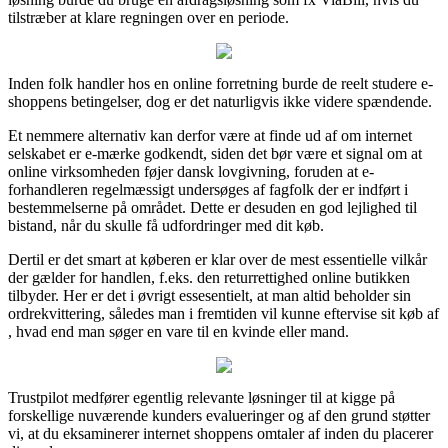
tilstræber at klare regningen over en periode.
Inden folk handler hos en online forretning burde de reelt studere e-
shoppens betingelser, dog er det naturligvis ikke videre spændende.
Et nemmere alternativ kan derfor være at finde ud af om internet
selskabet er e-mærke godkendt, siden det bør være et signal om at
online virksomheden føjer dansk lovgivning, foruden at e-
forhandleren regelmæssigt undersøges af fagfolk der er indført i
bestemmelserne på området. Dette er desuden en god lejlighed til
bistand, når du skulle få udfordringer med dit køb.
Dertil er det smart at køberen er klar over de mest essentielle vilkår
der gælder for handlen, f.eks. den returrettighed online butikken
tilbyder. Her er det i øvrigt essesentielt, at man altid beholder sin
ordrekvittering, således man i fremtiden vil kunne eftervise sit køb af
, hvad end man søger en vare til en kvinde eller mand.
Trustpilot medfører egentlig relevante løsninger til at kigge på
forskellige nuværende kunders evalueringer og af den grund støtter
vi, at du eksaminerer internet shoppens omtaler af inden du placerer