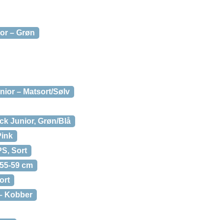
ior – Grøn
nior – Matsort/Sølv
ack Junior, Grøn/Blå
Pink
PS, Sort
 55-59 cm
ort
 – Kobber