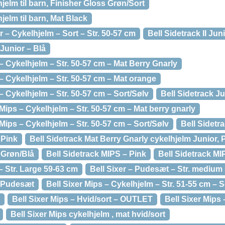
lhjelm til barn, Finisher Gloss Grøn/Sort
hjelm til barn, Mat Black
or – Cykelhjelm – Sort – Str. 50-57 cm
Bell Sidetrack II Jun
 Junior – Blå
 – Cykelhjelm – Str. 50-57 cm – Mat Berry Gnarly
 – Cykelhjelm – Str. 50-57 cm – Mat orange
– Cykelhjelm – Str. 50-57 cm – Sort/Sølv
Bell Sidetrack Ju
 Mips – Cykelhjelm – Str. 50-57 cm – Mat berry gnarly
 Mips – Cykelhjelm – Str. 50-57 cm – Sort/Sølv
Bell Sidetr
 Pink
Bell Sidetrack Mat Berry Gnarly cykelhjelm Junior, 
 Grøn/Blå
Bell Sidetrack MIPS – Pink
Bell Sidetrack MI
– Str. Large 59-63 cm
Bell Sixer – Pudesæt – Str. medium
m Pudesæt
Bell Sixer Mips – Cykelhjelm – Str. 51-55 cm – S
Bell Sixer Mips – Hvid/sort – OUTLET
Bell Sixer Mips
Bell Sixer Mips cykelhjelm , mat hvid/sort