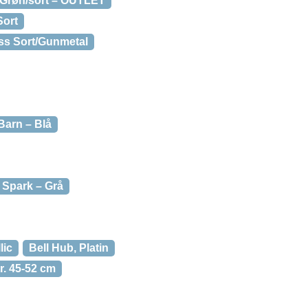
 Grøn/sort – OUTLET
Sort
oss Sort/Gunmetal
Barn – Blå
 Spark – Grå
lic
Bell Hub, Platin
r. 45-52 cm