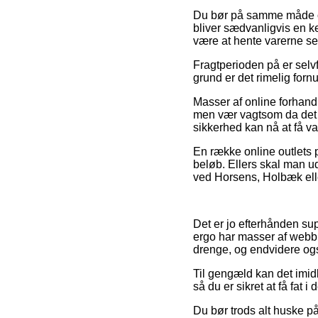
Du bør på samme måde ove
bliver sædvanligvis en k
være at hente varerne se
Fragtperioden på er selv
grund er det rimelig for
Masser af online forhand
men vær vagtsom da det er
sikkerhed kan nå at få va
En række online outlets p
beløb. Ellers skal man u
ved Horsens, Holbæk eller
Det er jo efterhånden su
ergo har masser af webbut
drenge, og endvidere også
Til gengæld kan det imidl
så du er sikret at få fat i
Du bør trods alt huske på