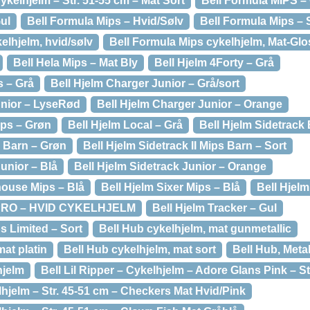
ykelhjelm – Str. 51-55 cm – Mat Sort
Bell Formula MIPS –
ul
Bell Formula Mips – Hvid/Sølv
Bell Formula Mips – 
elhjelm, hvid/sølv
Bell Formula Mips cykelhjelm, Mat-Gl
Bell Hela Mips – Mat Bly
Bell Hjelm 4Forty – Grå
s – Grå
Bell Hjelm Charger Junior – Grå/sort
unior – LyseRød
Bell Hjelm Charger Junior – Orange
ips – Grøn
Bell Hjelm Local – Grå
Bell Hjelm Sidetrack 
I Barn – Grøn
Bell Hjelm Sidetrack II Mips Barn – Sort
Junior – Blå
Bell Hjelm Sidetrack Junior – Orange
house Mips – Blå
Bell Hjelm Sixer Mips – Blå
Bell Hjelm
PRO – HVID CYKELHJELM
Bell Hjelm Tracker – Gul
s Limited – Sort
Bell Hub cykelhjelm, mat gunmetallic
mat platin
Bell Hub cykelhjelm, mat sort
Bell Hub, Metal
hjelm
Bell Lil Ripper – Cykelhjelm – Adore Glans Pink – St
elhjelm – Str. 45-51 cm – Checkers Mat Hvid/Pink