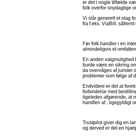
er det i nogle tilfælde væ
folk overfor snydagtige o
Vi slår generelt et slag
fra f.eks. ViaBill, såfre
Før folk handler i en int
almindeligvis et omfatten
En anden valgmulighed ku
burde være en sikring o
da overvåges af jurister d
problemer som følge af d
Endvidere er det at foret
forbindelse med bestilli
ligeledes afgørende, at 
handlen af , ligegyldigt 
Trustpilot giver dig en 
og derved er det en hjæl