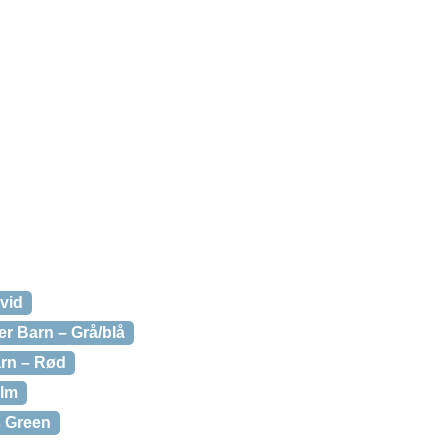
hvid
per Barn – Grå/blå
arn – Rød
elm
s Green