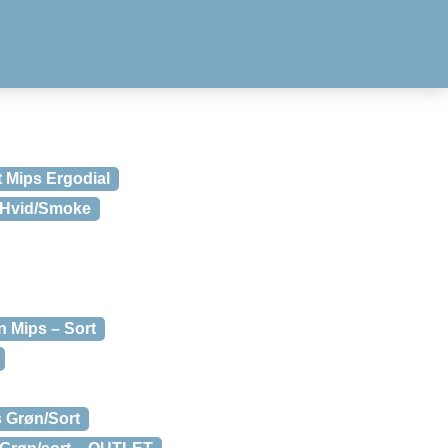
t Mips Ergodial
– Hvid/Smoke
n Mips – Sort
s Grøn/Sort