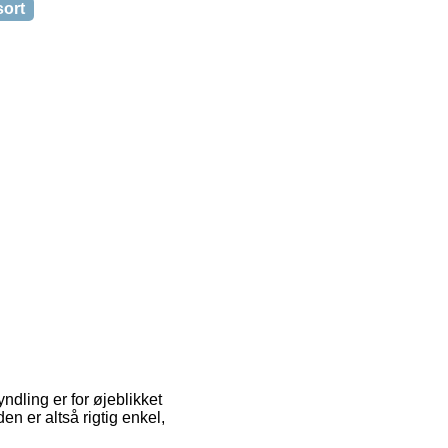
sort
yndling er for øjeblikket
n er altså rigtig enkel,