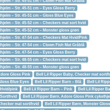
elhjelm – Str. 45-51 cm – Clown Fish Mat Gråblå
elhjelm – Str. 45-51 cm – Eyes Gloss Berry
elhjelm – Str. 45-51 cm – Gloss Blue Eyes
lhjelm – Str. 45-52 cm – Checkers mat sort hvid
elhjelm – Str. 45-52 cm – Monster gloss grøn
elhjelm – Str. 47-54 cm – Checkers Mat Hvid/Pink
elhjelm – Str. 47-54 cm – Clown Fish Mat Gråblå
elhjelm – Str. 47-54 cm – Eyes Gloss Berry
lhjelm – Str. 48-55 cm – Checkers mat sort hvid
elhjelm – Str. 48-55 cm – Monster gloss grøn
 Adore Gloss Pink
Bell Lil Ripper Baby, Checker mat sort/
 Gloss Blue Eyes
Bell Lil Ripper Barn – Blå
Bell Lil Rip
 Hvid/pink
Bell Lil Ripper Barn – Pink
Bell Lil Ripper B
 Sort/hvid
Bell Lil Ripper Børn, Adore Gloss Pink cykelhj
 Checker mat sort/hvid
Bell Lil Ripper Børn, Monster Glos