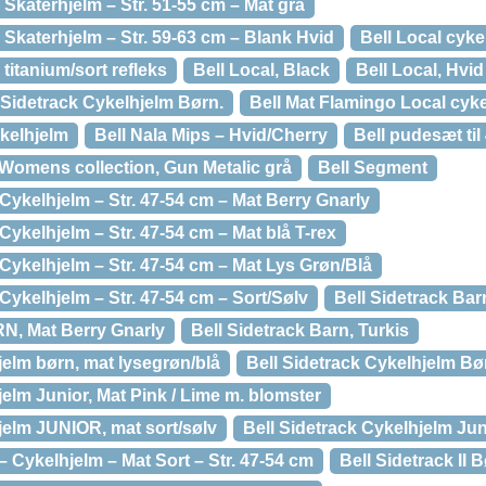
 Skaterhjelm – Str. 51-55 cm – Mat grå
g Skaterhjelm – Str. 59-63 cm – Blank Hvid
Bell Local cyke
 titanium/sort refleks
Bell Local, Black
Bell Local, Hvid
 Sidetrack Cykelhjelm Børn.
Bell Mat Flamingo Local cyk
ykelhjelm
Bell Nala Mips – Hvid/Cherry
Bell pudesæt til
omens collection, Gun Metalic grå
Bell Segment
 Cykelhjelm – Str. 47-54 cm – Mat Berry Gnarly
Cykelhjelm – Str. 47-54 cm – Mat blå T-rex
 Cykelhjelm – Str. 47-54 cm – Mat Lys Grøn/Blå
 Cykelhjelm – Str. 47-54 cm – Sort/Sølv
Bell Sidetrack Bar
, Mat Berry Gnarly
Bell Sidetrack Barn, Turkis
jelm børn, mat lysegrøn/blå
Bell Sidetrack Cykelhjelm Bør
jelm Junior, Mat Pink / Lime m. blomster
jelm JUNIOR, mat sort/sølv
Bell Sidetrack Cykelhjelm Ju
 – Cykelhjelm – Mat Sort – Str. 47-54 cm
Bell Sidetrack II 