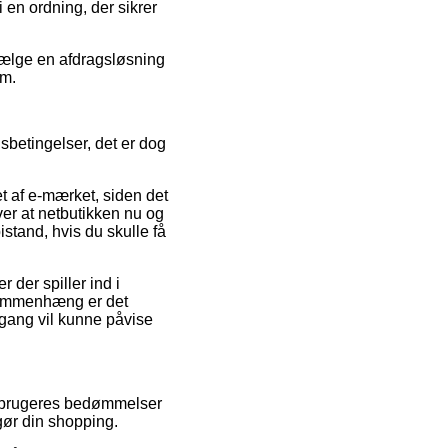
i en ordning, der sikrer
 vælge en afdragsløsning
um.
sbetingelser, det er dog
t af e-mærket, siden det
er at netbutikken nu og
istand, hvis du skulle få
 der spiller ind i
 sammenhæng er det
 gang vil kunne påvise
re brugeres bedømmelser
gør din shopping.