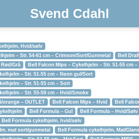
Svend Cdahl
kelhjelm, Hvid/sølv
elhjelm – Str. 54-61 cm – Crimson/Sort/Gunmetal
Bell Draf
, Rød/Grå
Bell Falcon Mips – Cykelhjelm – Str. 51-55 cm 
kelhjelm – Str. 51-55 cm – Neon gul/Sort
kelhjelm – Str. 51-55 cm – Sort
kelhjelm – Str. 55-59 cm – Hvid/Smoke
rå/orange – OUTLET
Bell Falcon Mips – Hvid
Bell Falco
cykelhjelm
Bell Formula – Gul
Bell Formula – Hvid/Sølv
Bell Formula cykelhjelm, hvid/sølv
lm, mat sort/gunmetal
Bell Formula cykelhjelm, Mat/Glan