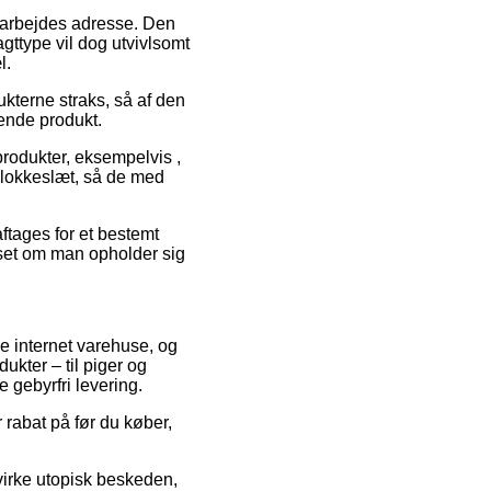
t arbejdes adresse. Den
gttype vil dog utvivlsomt
l.
kterne straks, så af den
dende produkt.
produkter, eksempelvis ,
 klokkeslæt, så de med
ftages for et bestemt
nset om man opholder sig
e internet varehuse, og
ukter – til piger og
 gebyrfri levering.
 rabat på før du køber,
 virke utopisk beskeden,