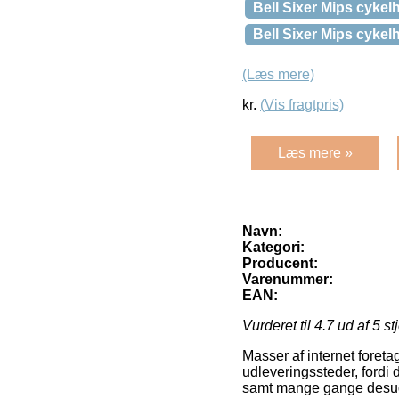
Bell Sixer Mips cykelh
Bell Sixer Mips cykelh
(Læs mere)
kr.
(Vis fragtpris)
Læs mere »
Navn:
Kategori:
Producent:
Varenummer:
EAN:
Vurderet til
4.7
ud af 5 st
Masser af internet foretag
udleveringssteder, fordi 
samt mange gange desude