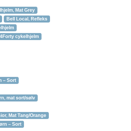
lhjelm, Mat Grey
Bell Local, Refleks
elhjelm
 4Forty cykelhjelm
n – Sort
n, mat sort/sølv
nior, Mat Tang/Orange
Børn – Sort