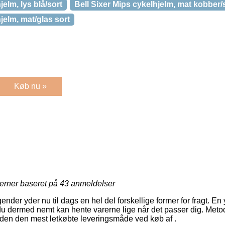
jelm, lys blå/sort
Bell Sixer Mips cykelhjelm, mat kobber/
jelm, mat/glas sort
Køb nu »
jerner baseret på
43
anmeldelser
ender yder nu til dags en hel del forskellige former for fragt. En 
du dermed nemt kan hente varerne lige når det passer dig. Metode
n den mest letkøbte leveringsmåde ved køb af .