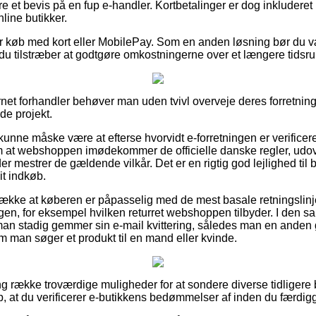
re et bevis på en fup e-handler. Kortbetalinger er dog inkluderet 
nline butikker.
 for køb med kort eller MobilePay. Som en anden løsning bør du
mt du tilstræber at godtgøre omkostningerne over et længere tidsr
ernet forhandler behøver man uden tvivl overveje deres forretning
de projekt.
nne måske være at efterse hvorvidt e-forretningen er verificere
m at webshoppen imødekommer de officielle danske regler, udov
er mestrer de gældende vilkår. Det er en rigtig god lejlighed til b
it indkøb.
række at køberen er påpasselig med de mest basale retningslinjer
ngen, for eksempel hvilken returret webshoppen tilbyder. I den
man stadig gemmer sin e-mail kvittering, således man en anden
om man søger et produkt til en mand eller kvinde.
lang række troværdige muligheder for at sondere diverse tidlige
p, at du verificerer e-butikkens bedømmelser af inden du færdig