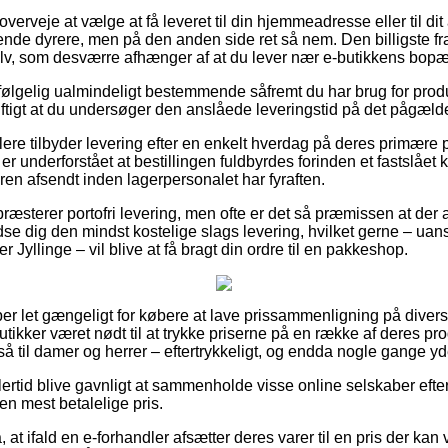
rveje at vælge at få leveret til din hjemmeadresse eller til di
ende dyrere, men på den anden side ret så nem. Den billigste fra
lv, som desværre afhænger af at du lever nær e-butikkens bopæ
følgelig ualmindeligt bestemmende såfremt du har brug for produ
nuftigt at du undersøger den anslåede leveringstid på det pågæl
lere tilbyder levering efter en enkelt hverdag på deres primære 
 underforstået at bestillingen fuldbyrdes forinden et fastslået
ren afsendt inden lagerpersonalet har fyraften.
ræsterer portofri levering, men ofte er det så præmissen at der a
dse dig den mindst kostelige slags levering, hvilket gerne – ua
 Jyllinge – vil blive at få bragt din ordre til en pakkeshop.
per let gængeligt for købere at lave prissammenligning på divers
ikker været nødt til at trykke priserne på en række af deres prod
 til damer og herrer – eftertrykkeligt, og endda nogle gange yde
ertid blive gavnligt at sammenholde visse online selskaber efter
 den mest betalelige pris.
, at ifald en e-forhandler afsætter deres varer til en pris der kan