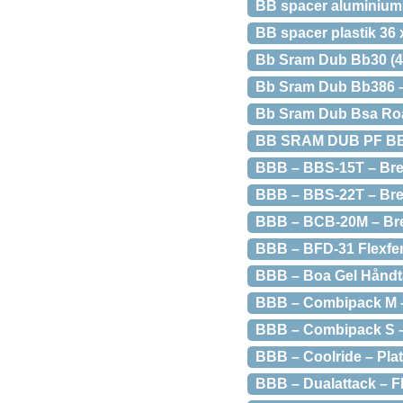
BB spacer aluminium 
BB spacer plastik 36 
Bb Sram Dub Bb30 (4
Bb Sram Dub Bb386 –
Bb Sram Dub Bsa Roa
BB SRAM DUB PF BB
BBB – BBS-15T – Brem
BBB – BBS-22T – Bre
BBB – BCB-20M – Brem
BBB – BFD-31 Flexfe
BBB – Boa Gel Håndt
BBB – Combipack M –
BBB – Combipack S –
BBB – Coolride – Pla
BBB – Dualattack – Fl