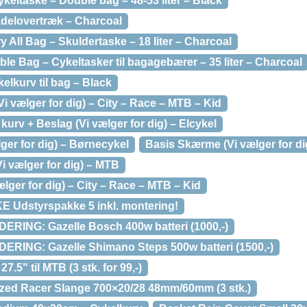
keltaske – Double bag – 48-53 liter – Black
adelovertræk – Charcoal
y All Bag – Skuldertaske – 18 liter – Charcoal
le Bag – Cykeltasker til bagagebærer – 35 liter – Charcoal
lkurv til bag – Black
 vælger for dig) – City – Race – MTB – Kid
 kurv + Beslag (Vi vælger for dig) – Elcykel
ger for dig) – Børnecykel
Basis Skærme (Vi vælger for dig
 vælger for dig) – MTB
ælger for dig) – City – Race – MTB – Kid
 Udstyrspakke 5 inkl. montering!
ING: Gazelle Bosch 400w batteri (1000,-)
ING: Gazelle Shimano Steps 500w batteri (1500,-)
5" til MTB (3 stk. for 99,-)
zed Racer Slange 700×20/28 48mm/60mm (3 stk.)