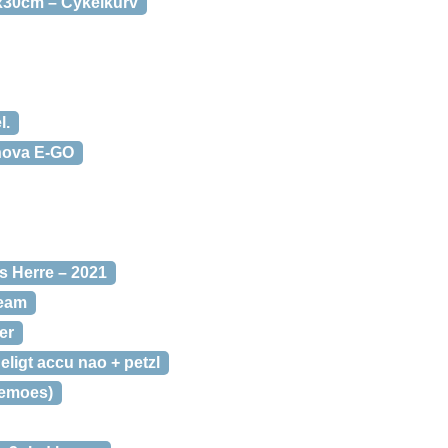
x30cm – Cykelkurv
l.
nova E-GO
s Herre – 2021
beam
er
eligt accu nao + petzl
ldemoes)