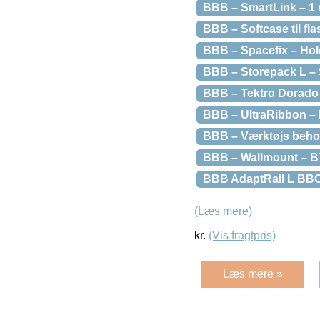
BBB – SmartLink – 1 
BBB – Softcase til fl
BBB – Spacefix – Hol
BBB – Storepack L – 
BBB – Tektro Dorado 
BBB – UltraRibbon – 
BBB – Værktøjs behold
BBB – Wallmount – B
BBB AdaptRail L BBC-1
(Læs mere)
kr.
(Vis fragtpris)
Læs mere »