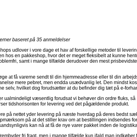
jerner baseret på
35
anmeldelser
shops udlover i vore dage et hav af forskellige metoder til lever
ken hos en pakkeshop, hvor det er meget fleksibelt at kunne hente
blemfri, samt i mange tilfælde derudover den mest prisbevidste 
øge at få varerne sendt til din hjemmeadresse eller til din arbe
 anelse mere pebret, men endda usædvanlig let. Den mindst kost
e selv, hvilket dog forudsætter at du befinder dig tæt på e-forh
r ualmindeligt væsentlig forudsat vi behøver din ordre fluks, så 
terser tidshorisonten for levering ved det pågældende produkt.
ere på nettet yder levering på næste hverdag på deres bedst sæ
mærksom på at det stiller krav om at bestillingen indsendes fori
andsynligvis kan nå at få de nye varer pakket inden de logistika
embyder fri fragt, men i mange tilfælde kun ifald man indkøber 