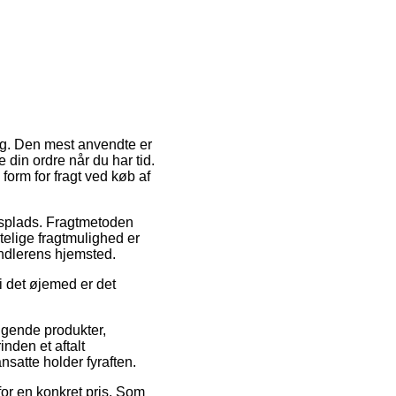
ing. Den mest anvendte er
 din ordre når du har tid.
form for fragt ved køb af
jdsplads. Fragtmetoden
elige fragtmulighed er
andlerens hjemsted.
i det øjemed er det
lgende produkter,
nden et aftalt
nsatte holder fyraften.
for en konkret pris. Som