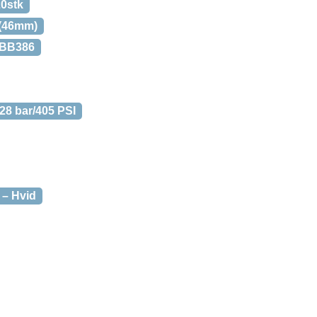
20stk
(46mm)
BB386
28 bar/405 PSI
 – Hvid