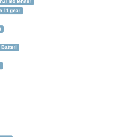
m3r led lenser
e 11 gear
)
 Batteri
)