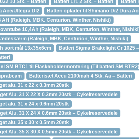
032 10 Stk. – Batteri
Batteri Lr1 2 Stk. – Batteri
Batteri 
ra Ace/Ultegra DI2
Batteri oplader til Shimano Di2 Dura Ac
 AH (Raleigh, MBK, Centurion, Winther, Nishiki)
Downtube 10,4Ah (Raleigh, MBK, Centurion, Winther, Nishiki
Kædeskærm (Raleigh, MBK, Centurion, Winther, Nishiki)
ah sort mål 13x35x6cm
Batteri Sigma Brakelight Cr 1025 –
tteri
el SM-BTC1 til Flaskeholdermontering (Til batteri SM-BTR2
suprabeam
Batterisæt Accu 2100mah 4 Stk. Aa – Batteri
et alu. 31 x 22 x 0.3mm 20stk
get Alu. 31 X 22 X 0.3mm 20stk – Cykelreservedele
et alu. 31 x 24 x 0.6mm 20stk
get Alu. 31 X 24 X 0.6mm 20stk – Cykelreservedele
et alu. 35 x 30 x 0.5mm 20stk
get Alu. 35 X 30 X 0.5mm 20stk – Cykelreservedele