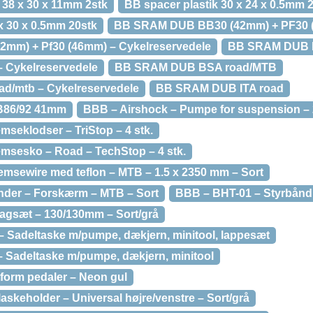
38 x 30 x 11mm 2stk
BB spacer plastik 30 x 24 x 0.5mm 
x 30 x 0.5mm 20stk
BB SRAM DUB BB30 (42mm) + PF30 
2mm) + Pf30 (46mm) – Cykelreservedele
BB SRAM DUB 
 Cykelreservedele
BB SRAM DUB BSA road/MTB
d/mtb – Cykelreservedele
BB SRAM DUB ITA road
86/92 41mm
BBB – Airshock – Pumpe for suspension – 
seklodser – TriStop – 4 stk.
msesko – Road – TechStop – 4 stk.
sewire med teflon – MTB – 1.5 x 2350 mm – Sort
nder – Forskærm – MTB – Sort
BBB – BHT-01 – Styrbånd
agsæt – 130/130mm – Sort/grå
 Sadeltaske m/pumpe, dækjern, minitool, lappesæt
 Sadeltaske m/pumpe, dækjern, minitool
tform pedaler – Neon gul
askeholder – Universal højre/venstre – Sort/grå