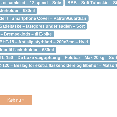
sæt samleled – 12 speed – Sølv
BBB – Soft Tubeskin – St
askeholder – 630ml
der til Smartphone Cover – Patron/Guardian
Sadeltaske – fastgøres under sadlen – Sort
– Bremseklods – til E-bike
BHT-15 – Antislip styrbånd – 200x3cm – Hvid
er til flaskeholder – 630ml
TL-150 – De Luxe vægophæng – Foldbar – Max 20 kg – Sor
20 – Beslag for ekstra flaskeholdere og tilbehør – Matsor
Køb nu »