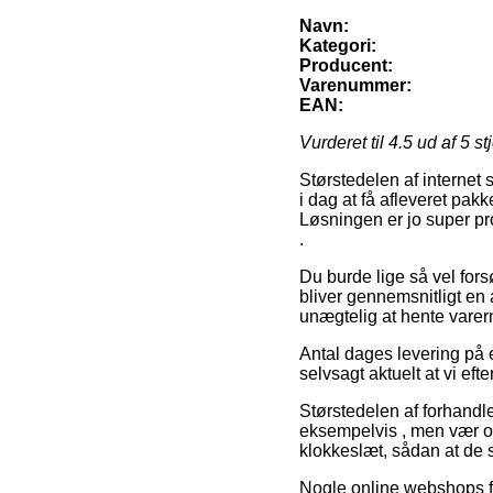
Navn:
Kategori:
Producent:
Varenummer:
EAN:
Vurderet til
4.5
ud af 5 st
Størstedelen af internet 
i dag at få afleveret pak
Løsningen er jo super pro
.
Du burde lige så vel fors
bliver gennemsnitligt en
unægtelig at hente varern
Antal dages levering på e
selvsagt aktuelt at vi ef
Størstedelen af forhandl
eksempelvis , men vær op
klokkeslæt, sådan at de s
Nogle online webshops fr