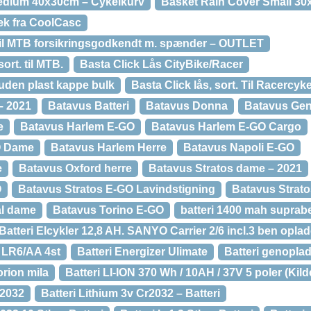
edium 40x30cm – Cykelkurv
Basket Rain Cover Small 30
æk fra CoolCasc
 til MTB forsikringsgodkendt m. spænder – OUTLET
ort. til MTB.
Basta Click Lås CityBike/Racer
uden plast kappe bulk
Basta Click lås, sort. Til Racercyke
– 2021
Batavus Batteri
Batavus Donna
Batavus Ge
e
Batavus Harlem E-GO
Batavus Harlem E-GO Cargo
O Dame
Batavus Harlem Herre
Batavus Napoli E-GO
e
Batavus Oxford herre
Batavus Stratos dame – 2021
O
Batavus Stratos E-GO Lavindstigning
Batavus Strato
al dame
Batavus Torino E-GO
batteri 1400 mah supra
Batteri Elcykler 12,8 AH. SANYO Carrier 2/6 incl.3 ben oplad
x LR6/AA 4st
Batteri Energizer Ulimate
Batteri genoplad
orion mila
Batteri LI-ION 370 Wh / 10AH / 37V 5 poler (Ki
R2032
Batteri Lithium 3v Cr2032 – Batteri