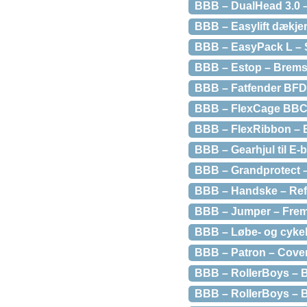
BBB – DualHead 3.0 
BBB – Easylift dækje
BBB – EasyPack L – S
BBB – Estop – Bremses
BBB – Fatfender BFD-
BBB – FlexCage BBC-3
BBB – FlexRibbon – B
BBB – Gearhjul til E-b
BBB – Grandprotect –
BBB – Handske – Refl
BBB – Jumper – Fremp
BBB – Løbe- og cykelb
BBB – Patron – Cover 
BBB – RollerBoys – BD
BBB – RollerBoys – BD