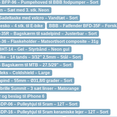
– BFP-96 – Pumpehoved til BBB fodpumper – Sort
rn – Sæt med 3. stk. Neon
adeltaske med velcro – Vandtæt – Sort
ko – 4 stk. til E-bike
BBB – Fatfender BFD-35F – Forskær
35R – Bagskærm til sadelpind – Justerbar – Sort
6 – Flaskeholder – Matsort/sort composite – 31g
HT-14 – Gel – Styrbånd – Neon gul
ike – 14 tands – 3/32″ 2,5mm – Stål – Sort
 Bagskærm til MTB – 27.5/29″ – Sort
eks – Coldshield – Large
ind – 55mm – Ø31,8/0 grader – Sort
rille Summit – 3 sæt linser – Matorange
og beslag til iPhone 6
P-06 – Pulleyhjul til Sram – 12T – Sort
P-16 – Pulleyhjul til Sram keramiske lejer – 12T – Sort