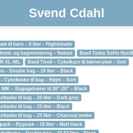
Svend Cdahl
k til børn – 8 liter – Nightshade
l front- og bagmontering – Nature
Basil Taske SoHo Nordl
R XL 40L
Basil Tivoli – Cykelkurv til børnecykel – Sort
e – Double bag – 26 liter – Black
– Cykeltaske til bag – Højre – Sort
 MIK – Bagagebærer til 26″-28″ – Black
ltaske til bag – 20 liter – Dark grey
ltaske til bag – 25 liter – Black
ltaske til bag – 25 liter – Charcoal melee
ack – Rygsæk – 18 liter – Matt black