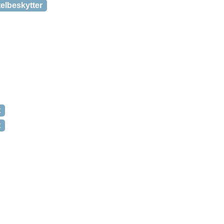
elbeskytter
t
t