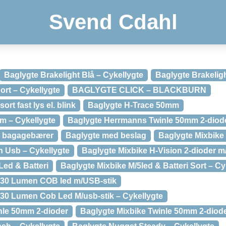
Svend Cdahl
Baglygte Brakelight Blå – Cykellygte
Baglygte Brakelig
ort – Cykellygte
BAGLYGTE CLICK – BLACKBURN
ort fast lys el. blink
Baglygte H-Trace 50mm
m – Cykellygte
Baglygte Herrmanns Twinle 50mm 2-diod
l bagagebærer
Baglygte med beslag
Baglygte Mixbike
n Usb – Cykellygte
Baglygte Mixbike H-Vision 2-dioder m/
Led & Batteri
Baglygte Mixbike M/5led & Batteri Sort – Cy
l 30 Lumen COB led m/USB-stik
l 30 Lumen Cob Led M/usb-stik – Cykellygte
nle 50mm 2-dioder
Baglygte Mixbike Twinle 50mm 2-diode