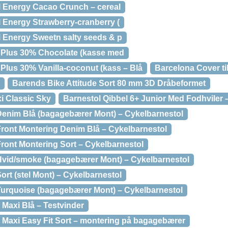
 Energy Cacao Crunch – cereal
 Energy Strawberry-cranberry (
 Energy Sweetn salty seeds & p
nPlus 30% Chocolate (kasse med
Plus 30% Vanilla-coconut (kass – Blå
Barcelona Cover ti
Barends Bike Attitude Sort 80 mm 3D Dråbeformet
i Classic Sky
Barnestol Qibbel 6+ Junior Med Fodhviler 
 Denim Blå (bagagebærer Mont) – Cykelbarnestol
Front Montering Denim Blå – Cykelbarnestol
Front Montering Sort – Cykelbarnestol
 Hvid/smoke (bagagebærer Mont) – Cykelbarnestol
Sort (stel Mont) – Cykelbarnestol
 Turquoise (bagagebærer Mont) – Cykelbarnestol
 Maxi Blå – Testvinder
 Maxi Easy Fit Sort – montering på bagagebærer