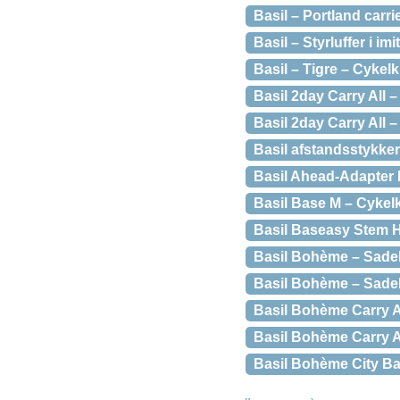
Basil – Portland carri
Basil – Styrluffer i im
Basil – Tigre – Cykel
Basil 2day Carry All –
Basil 2day Carry All 
Basil afstandsstykker
Basil Ahead-Adapter K
Basil Base M – Cykelk
Basil Baseasy Stem Ho
Basil Bohème – Sade
Basil Bohème – Sadel
Basil Bohème Carry Al
Basil Bohème Carry Al
Basil Bohème City Bag