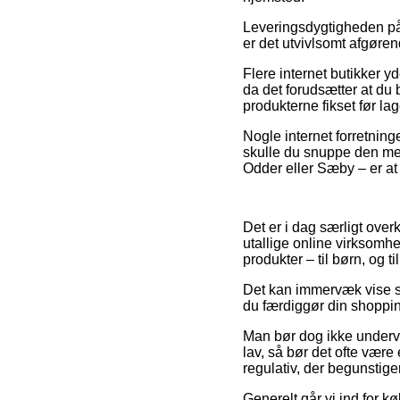
Leveringsdygtigheden på er
er det utvivlsomt afgøre
Flere internet butikker y
da det forudsætter at du b
produkterne fikset før la
Nogle internet forretning
skulle du snuppe den mes
Odder eller Sæby – er at 
Det er i dag særligt overk
utallige online virksomhe
produkter – til børn, og 
Det kan immervæk vise si
du færdiggør din shoppin
Man bør dog ikke undervu
lav, så bør det ofte være
regulativ, der begunstig
Generelt går vi ind for kø