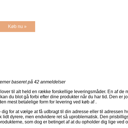
Køb nu »
jerner baseret på
42
anmeldelser
over til alt held en række forskellige leveringsmåder. En af de m
kan du blot gå forbi efter dine produkter når du har tid. Den er j
n mest betalelige form for levering ved køb af .
dig for at vælge at få udbragt til din adresse eller til adressen h
lidt dyrere, men endvidere ret så uproblematisk. Den prisbilligs
produkterne, som dog er betinget af at du opholder dig lige ved