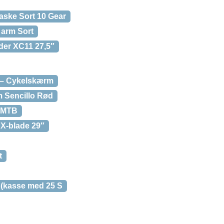
aske Sort 10 Gear
 arm Sort
er XC11 27,5″
 – Cykelskærm
 Sencillo Rød
″ MTB
X-blade 29″
t
(kasse med 25 S