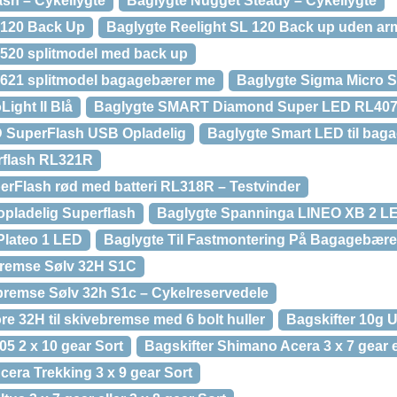
ash – Cykellygte
Baglygte Nugget Steady – Cykellygte
 120 Back Up
Baglygte Reelight SL 120 Back up uden a
 520 splitmodel med back up
 621 splitmodel bagagebærer me
Baglygte Sigma Micro S
ight II Blå
Baglygte SMART Diamond Super LED RL40
 SuperFlash USB Opladelig
Baglygte Smart LED til bag
rflash RL321R
rFlash rød med batteri RL318R – Testvinder
pladelig Superflash
Baglygte Spanninga LINEO XB 2 L
Plateo 1 LED
Baglygte Til Fastmontering På Bagagebære
remse Sølv 32H S1C
remse Sølv 32h S1c – Cykelreservedele
 32H til skivebremse med 6 bolt huller
Bagskifter 10g 
5 2 x 10 gear Sort
Bagskifter Shimano Acera 3 x 7 gear el
era Trekking 3 x 9 gear Sort