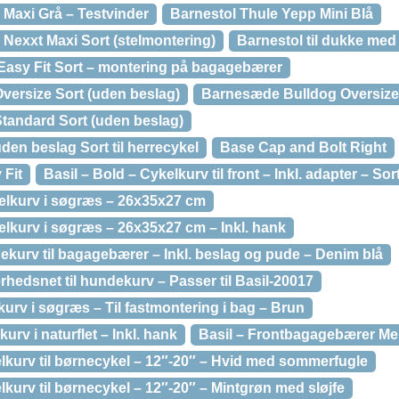
 Maxi Grå – Testvinder
Barnestol Thule Yepp Mini Blå
Nexxt Maxi Sort (stelmontering)
Barnestol til dukke med
Easy Fit Sort – montering på bagagebærer
ersize Sort (uden beslag)
Barnesæde Bulldog Oversize S
tandard Sort (uden beslag)
en beslag Sort til herrecykel
Base Cap and Bolt Right
 Fit
Basil – Bold – Cykelkurv til front – Inkl. adapter – Sort
elkurv i søgræs – 26x35x27 cm
elkurv i søgræs – 26x35x27 cm – Inkl. hank
ekurv til bagagebærer – Inkl. beslag og pude – Denim blå
rhedsnet til hundekurv – Passer til Basil-20017
kurv i søgræs – Til fastmontering i bag – Brun
urv i naturflet – Inkl. hank
Basil – Frontbagagebærer M
lkurv til børnecykel – 12″-20″ – Hvid med sommerfugle
lkurv til børnecykel – 12″-20″ – Mintgrøn med sløjfe