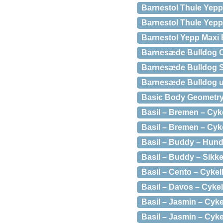
Barnestol Thule Yepp
Barnestol Thule Yepp 
Barnestol Yepp Maxi 
Barnesæde Bulldog Ov
Barnesæde Bulldog S
Barnesæde Bulldog ud
Basic Body Geometry
Basil – Bremen – Cyk
Basil – Bremen – Cyk
Basil – Buddy – Hund
Basil – Buddy – Sikke
Basil – Cento – Cykel
Basil – Davos – Cykelk
Basil – Jasmin – Cyke
Basil – Jasmin – Cyke