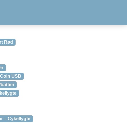
ht Rød
er
 Coin USB
batteri
kellygte
r – Cykellygte