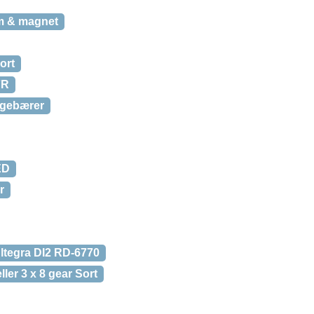
rm & magnet
ort
7R
agebærer
ED
r
Ultegra DI2 RD-6770
ler 3 x 8 gear Sort