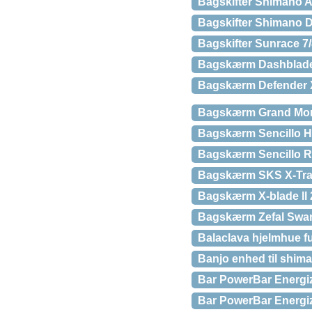
Bagskifter Shimano Alt
Bagskifter Shimano D
Bagskifter Sunrace 7
Bagskærm Dashblade
Bagskærm Defender 
Bagskærm Grand Mo
Bagskærm Sencillo H
Bagskærm Sencillo 
Bagskærm SKS X-Tra-
Bagskærm X-blade ll
Bagskærm Zefal Swan t
Balaclava hjelmhue fu
Banjo enhed til shim
Bar PowerBar Energiz
Bar PowerBar Energiz