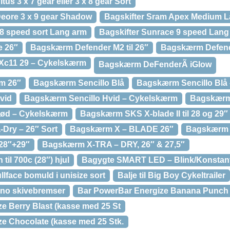
us 3 x 7 gear eller 3 x 8 gear Sort
eore 3 x 9 gear Shadow
Bagskifter Sram Apex Medium L
/8 speed sort Lang arm
Bagskifter Sunrace 9 speed Lang
 26″
Bagskærm Defender M2 til 26″
Bagskærm Defend
Xc11 29 – Cykelskærm
Bagskærm DeFenderÃ iGlow
m 26″
Bagskærm Sencillo Blå
Bagskærm Sencillo Blå
vid
Bagskærm Sencillo Hvid – Cykelskærm
Bagskærm
Rød – Cykelskærm
Bagskærm SKS X-blade II til 28 og 29
Dry – 26″ Sort
Bagskærm X – BLADE 26″
Bagskærm 
 28″+29″
Bagskærm X-TRA – DRY, 26″ & 27,5″
il 700c (28″) hjul
Bagygte SMART LED – Blink/Konstan
llface bomuld i unisize sort
Balje til Big Boy Cykeltrailer
ano skivebremser
Bar PowerBar Energize Banana Punch 
e Berry Blast (kasse med 25 St
e Chocolate (kasse med 25 Stk.