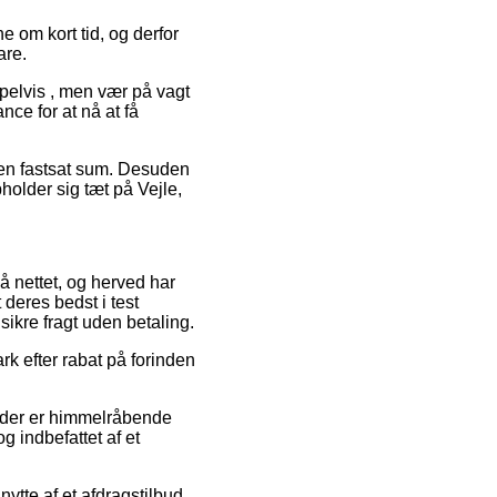
e om kort tid, og derfor
are.
mpelvis , men vær på vagt
nce for at nå at få
r en fastsat sum. Desuden
holder sig tæt på Vejle,
på nettet, og herved har
 deres bedst i test
sikre fragt uden betaling.
k efter rabat på forinden
s der er himmelråbende
 indbefattet af et
nytte af et afdragstilbud