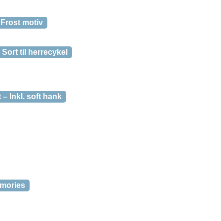
 Frost motiv
ort til herrecykel
 – Inkl. soft hank
emories