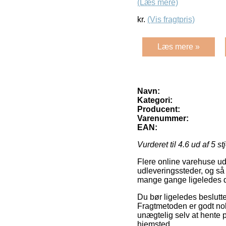
(Læs mere)
kr.
(Vis fragtpris)
Læs mere »
Navn:
Kategori:
Producent:
Varenummer:
EAN:
Vurderet til
4.6
ud af 5 st
Flere online varehuse udl
udleveringssteder, og så 
mange gange ligeledes de
Du bør ligeledes beslutte 
Fragtmetoden er godt nok 
unægtelig selv at hente 
hjemsted.