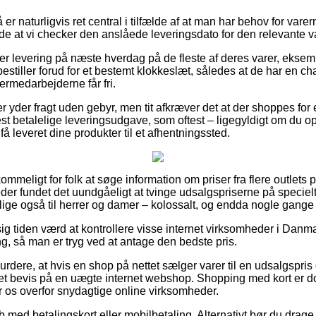
 naturligvis ret central i tilfælde af at man har behov for varern
nde at vi checker den anslåede leveringsdato for den relevante v
der levering på næste hverdag på de fleste af deres varer, ekse
estiller forud for et bestemt klokkeslæt, således at de har en cha
germedarbejderne får fri.
er yder fragt uden gebyr, men tit afkræver det at der shoppes fo
t betalelige leveringsudgave, som oftest – ligegyldigt om du op
få leveret dine produkter til et afhentningssted.
ommeligt for folk at søge information om priser fra flere outlets 
der fundet det uundgåeligt at tvinge udsalgspriserne på specielt
tillige også til herrer og damer – kolossalt, og endda nogle gange 
g tiden værd at kontrollere visse internet virksomheder i Danmar
g, så man er tryg ved at antage den bedste pris.
rdere, at hvis en shop på nettet sælger varer til en udsalgspri
 et bevis på en uægte internet webshop. Shopping med kort er dog
er os overfor snydagtige online virksomheder.
b med betalingskort eller mobilbetaling. Alternativt bør du drage 