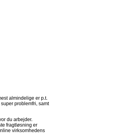
est almindelige er p.t.
o super problemfri, samt
vor du arbejder.
te fragtløsning er
 online virksomhedens