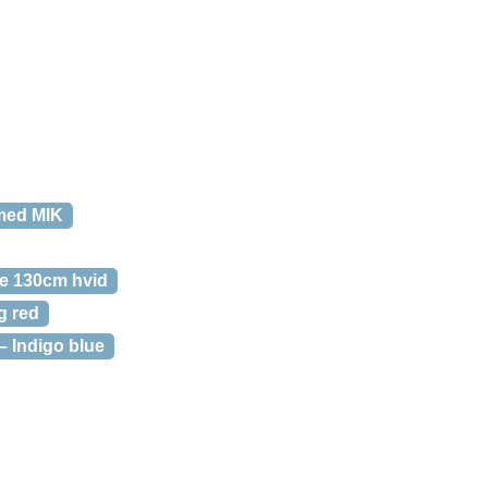
med MIK
ke 130cm hvid
g red
 Indigo blue