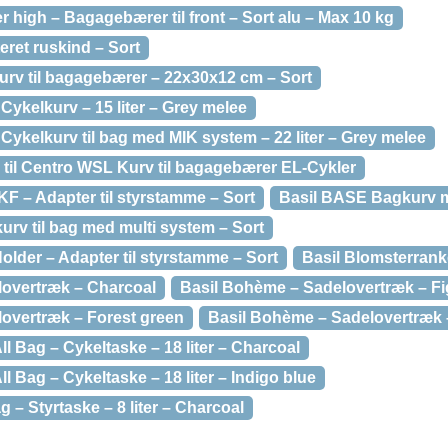
er high – Bagagebærer til front – Sort alu – Max 10 kg
iteret ruskind – Sort
kurv til bagagebærer – 22x30x12 cm – Sort
 Cykelkurv – 15 liter – Grey melee
– Cykelkurv til bag med MIK system – 22 liter – Grey melee
 til Centro WSL Kurv til bagagebærer EL-Cykler
F – Adapter til styrstamme – Sort
Basil BASE Bagkurv 
urv til bag med multi system – Sort
lder – Adapter til styrstamme – Sort
Basil Blomsterran
lovertræk – Charcoal
Basil Bohème – Sadelovertræk – Fi
overtræk – Forest green
Basil Bohème – Sadelovertræk –
l Bag – Cykeltaske – 18 liter – Charcoal
l Bag – Cykeltaske – 18 liter – Indigo blue
 – Styrtaske – 8 liter – Charcoal