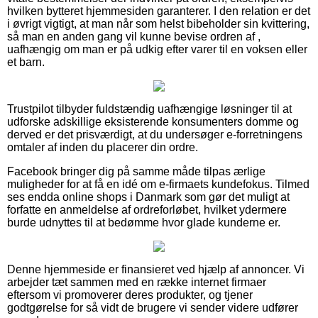
hvilken bytteret hjemmesiden garanterer. I den relation er det
i øvrigt vigtigt, at man når som helst bibeholder sin kvittering,
så man en anden gang vil kunne bevise ordren af ,
uafhængig om man er på udkig efter varer til en voksen eller
et barn.
Trustpilot tilbyder fuldstændig uafhængige løsninger til at
udforske adskillige eksisterende konsumenters domme og
derved er det prisværdigt, at du undersøger e-forretningens
omtaler af inden du placerer din ordre.
Facebook bringer dig på samme måde tilpas ærlige
muligheder for at få en idé om e-firmaets kundefokus. Tilmed
ses endda online shops i Danmark som gør det muligt at
forfatte en anmeldelse af ordreforløbet, hvilket ydermere
burde udnyttes til at bedømme hvor glade kunderne er.
Denne hjemmeside er finansieret ved hjælp af annoncer. Vi
arbejder tæt sammen med en række internet firmaer
eftersom vi promoverer deres produkter, og tjener
godtgørelse for så vidt de brugere vi sender videre udfører