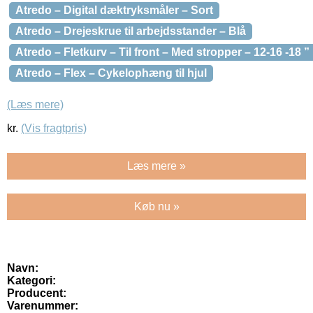
Atredo – Digital dæktryksmåler – Sort
Atredo – Drejeskrue til arbejdsstander – Blå
Atredo – Fletkurv – Til front – Med stropper – 12-16 -18 ”
Atredo – Flex – Cykelophæng til hjul
(Læs mere)
kr.
(Vis fragtpris)
Læs mere »
Køb nu »
Navn:
Kategori:
Producent:
Varenummer: