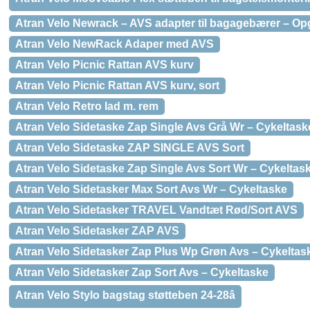
Atran Velo Newrack – AVS adapter til bagagebærer – O
Atran Velo NewRack Adaper med AVS
Atran Velo Picnic Rattan AVS kurv
Atran Velo Picnic Rattan AVS kurv, sort
Atran Velo Retro lad m. rem
Atran Velo Sidetaske Zap Single Avs Grå Wr – Cykeltask
Atran Velo Sidetaske ZAP SINGLE AVS Sort
Atran Velo Sidetaske Zap Single Avs Sort Wr – Cykeltas
Atran Velo Sidetasker Max Sort Avs Wr – Cykeltaske
Atran Velo Sidetasker TRAVEL Vandtæt Rød/Sort AVS
Atran Velo Sidetasker ZAP AVS
Atran Velo Sidetasker Zap Plus Wp Grøn Avs – Cykeltas
Atran Velo Sidetasker Zap Sort Avs – Cykeltaske
Atran Velo Stylo bagstag støtteben 24-28â