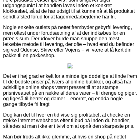
udgangspunkt i at handlen laves inden et konkret
klokkeslæt, så at de har udsigt til at kunne nå at få produktet
sendt afsted forud for at lagermedarbejderne har fri.
Nogle enkelte outlets på nettet frembyder gebyrfri levering,
men oftest under forudsætning af at der indkøbes for en
præcis sum. Derudover burde man snuppe den mest
letkøbte metode til levering, der ofte – hvad end du befinder
sig ved Odense, Skive eller Vojens – vil være at få kørt din
pakke til en pakkeshop.
Det er i høj grad enkelt for almindelige dødelige at finde frem
til de bedste priser på tværs af online butikker, og altså har
adskillige online shops været presset til at at stampe
prisniveauet på en række af deres varer – til drenge og piger,
og ligeså til herrer og damer – enormt, og endda nogle
gange tilbyde fri fragt.
Dog kan det til hver en tid vise sig profitabelt at checke en
række internet webshops efter tilbud på inden du handler,
således at man ikke er i tvivl om at opnå den skarpeste pris.
Man bør trods alt ikke glemme, at hvis en shop på nettet