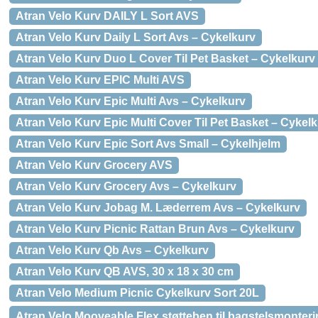
Atran Velo Kurv DAILY L Sort AVS
Atran Velo Kurv Daily L Sort Avs – Cykelkurv
Atran Velo Kurv Duo L Cover Til Pet Basket – Cykelkurv
Atran Velo Kurv EPIC Multi AVS
Atran Velo Kurv Epic Multi Avs – Cykelkurv
Atran Velo Kurv Epic Multi Cover Til Pet Basket – Cykel
Atran Velo Kurv Epic Sort Avs Small – Cykelhjelm
Atran Velo Kurv Grocery AVS
Atran Velo Kurv Grocery Avs – Cykelkurv
Atran Velo Kurv Jobag M. Læderrem Avs – Cykelkurv
Atran Velo Kurv Picnic Rattan Brun Avs – Cykelkurv
Atran Velo Kurv Qb Avs – Cykelkurv
Atran Velo Kurv QB AVS, 30 x 18 x 30 cm
Atran Velo Medium Picnic Cykelkurv Sort 20L
Atran Velo Mooveable Flex støtteben til bagstelsmontering