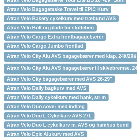
Atran Velo Bagagebærer Tour Lite BS 26″-29″ Sort
Atran Velo Bagagetaske Travel til EPIC Kurv
Atran Velo Bakery cykelkurv med træbund AVS
Atran Velo Bolt og plade for støtteben
Atran Velo Cargo Extra frontbagagebærer
Atran Velo Cargo Jumbo frontlad
Atran Velo City Alu AVS bagagebærer med klap, 24â/29â
Atran Velo City Alu AVS bagagebærer til skivebremse, 24â
Atran Velo City bagagebærer med AVS 26-29″
Atran Velo Daily bagkurv med AVS
Atran Velo Daily cykelkurv med hank, str m
Atran Velo Duo cover med indlæg
Atran Velo Duo L Cykelkurv AVS 27L
Atran Velo Duo L cykelkurv m. AVS og bambus bund
Atran Velo Epic Alukurv med AVS