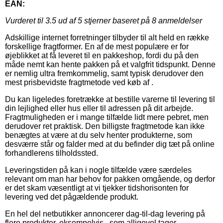
EAN:
Vurderet til
3.5
ud af 5 stjerner baseret på
8
anmeldelser
Adskillige internet forretninger tilbyder til alt held en række
forskellige fragtformer. En af de mest populære er for
øjeblikket at få leveret til en pakkeshop, fordi du på den
måde nemt kan hente pakken på et valgfrit tidspunkt. Denne
er nemlig ultra fremkommelig, samt typisk derudover den
mest prisbevidste fragtmetode ved køb af .
Du kan ligeledes foretrække at bestille varerne til levering til
din lejlighed eller hus eller til adressen på dit arbejde.
Fragtmuligheden er i mange tilfælde lidt mere pebret, men
derudover ret praktisk. Den billigste fragtmetode kan ikke
benægtes at være at du selv henter produkterne, som
desværre står og falder med at du befinder dig tæt på online
forhandlerens tilholdssted.
Leveringstiden på kan i nogle tilfælde være særdeles
relevant om man har behov for pakken omgående, og derfor
er det skam væsentligt at vi tjekker tidshorisonten for
levering ved det pågældende produkt.
En hel del netbutikker annoncerer dag-til-dag levering på
flere produkter, eksempelvis , som alligevel tager