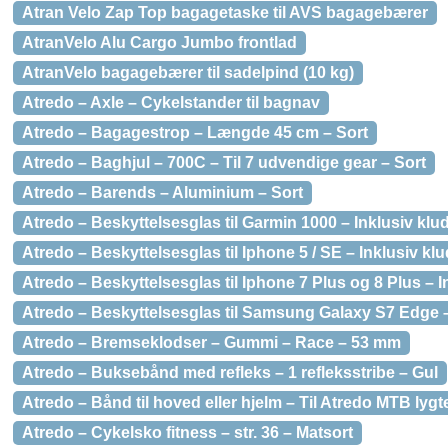
Atran Velo Zap Top bagagetaske til AVS bagagebærer
AtranVelo Alu Cargo Jumbo frontlad
AtranVelo bagagebærer til sadelpind (10 kg)
Atredo – Axle – Cykelstander til bagnav
Atredo – Bagagestrop – Længde 45 cm – Sort
Atredo – Baghjul – 700C – Til 7 udvendige gear – Sort
Atredo – Barends – Aluminium – Sort
Atredo – Beskyttelsesglas til Garmin 1000 – Inklusiv klu
Atredo – Beskyttelsesglas til Iphone 5 / SE – Inklusiv kl
Atredo – Beskyttelsesglas til Iphone 7 Plus og 8 Plus – I
Atredo – Beskyttelsesglas til Samsung Galaxy S7 Edge –
Atredo – Bremseklodser – Gummi – Race – 53 mm
Atredo – Buksebånd med refleks – 1 refleksstribe – Gul
Atredo – Bånd til hoved eller hjelm – Til Atredo MTB lygt
Atredo – Cykelsko fitness – str. 36 – Matsort