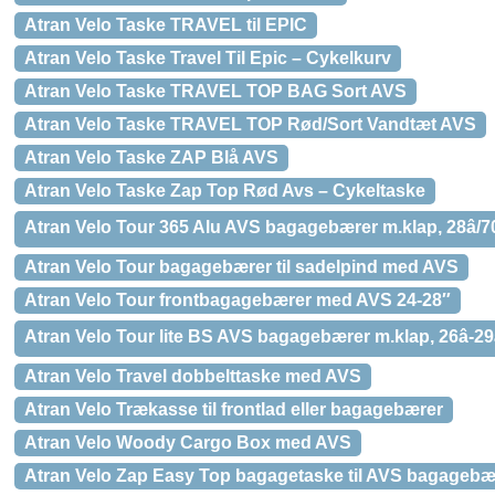
Atran Velo Taske TRAVEL til EPIC
Atran Velo Taske Travel Til Epic – Cykelkurv
Atran Velo Taske TRAVEL TOP BAG Sort AVS
Atran Velo Taske TRAVEL TOP Rød/Sort Vandtæt AVS
Atran Velo Taske ZAP Blå AVS
Atran Velo Taske Zap Top Rød Avs – Cykeltaske
Atran Velo Tour 365 Alu AVS bagagebærer m.klap, 28â/7
Atran Velo Tour bagagebærer til sadelpind med AVS
Atran Velo Tour frontbagagebærer med AVS 24-28″
Atran Velo Tour lite BS AVS bagagebærer m.klap, 26â-29â
Atran Velo Travel dobbelttaske med AVS
Atran Velo Trækasse til frontlad eller bagagebærer
Atran Velo Woody Cargo Box med AVS
Atran Velo Zap Easy Top bagagetaske til AVS bagagebære