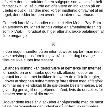
afsætter deres produkter for en salgspris som anses for helt
fantastisk billig, så burde det ofte være en indikation på en
uærlig e-butik. Handler med kort er imidlertid omfavnet af en
regel, der redder kunden overfor fup internet varehuse.
Generelt foreslår vi handler med kort eller MobilePay. Som
en alternativ mulighed bør du vælge en afbetalingsløsning
som fx ViaBill, forudsat du higer efter at dække betalingen af
flere omgange.
Inden nogen handler på en internet webshop bør man reelt
læse netshoppens forretningsvilkår, det er dog i mange
tilfælde ikke super interessant.
En anden løsning kan derfor være at bemærke om internet
forhandleren er e-mærke godkendt, eftersom det er en
garanti for at internet butikken forsvarer de officielle regler,
udover at shoppen rutinemæssigt føres tilsyn med af fagfolk
som har nøje kendskab til de gældende bestemmelser. Det
giver dig genvej til en hjælpende hånd, hvis du udsættes for
besvær som følge af din ordre.
Udover dette foreslår vi at køber er påpasselig med de mest
vitale bestemmelser der indvirker på ordren, eksempelvis