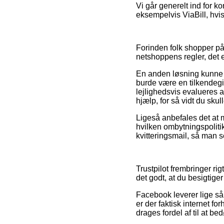
Vi går generelt ind for 
eksempelvis ViaBill, hvis 
Forinden folk shopper på e
netshoppens regler, det 
En anden løsning kunne d
burde være en tilkendegi
lejlighedsvis evalueres a
hjælp, for så vidt du skul
Ligeså anbefales det at 
hvilken ombytningspoliti
kvitteringsmail, så man s
Trustpilot frembringer ri
det godt, at du besigtige
Facebook leverer lige så 
er der faktisk internet f
drages fordel af til at 