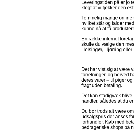
Leveringstiden på er jo te
klogt at vi tjekker den 
Temmelig mange online s
hvilket står og falder me
kunne nå at få produkter
En række internet foreta
skulle du vælge den mest
Helsingør, Hjørring eller 
Det har vist sig at være 
forretninger, og herved 
deres varer – til piger 
fragt uden betaling.
Det kan stadigvæk blive i
handler, således at du er v
Du bør trods alt være omhy
udsalgspris der anses for
forhandler. Køb med betal
bedrageriske shops på ne