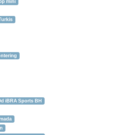
pp mini
Turkis
ontering
0d iBRA Sports BH
rmada
rn