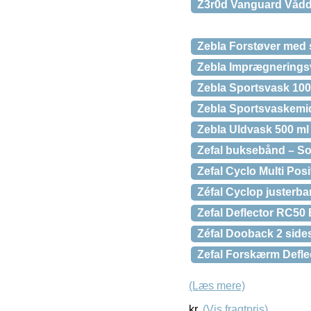
Z3r0d Vanguard Våddr
Zebla Forstøver med sl
Zebla Imprægnerings
Zebla Sportsvask 10
Zebla Sportsvaskemid
Zebla Uldvask 500 ml
Zefal buksebånd – Sor
Zefal Cyclo Multi Pos
Zéfal Cyclop justerbar
Zefal Deflector RC5
Zéfal Dooback 2 sides
Zefal Forskærm Deflec
(Læs mere)
kr.
(Vis fragtpris)