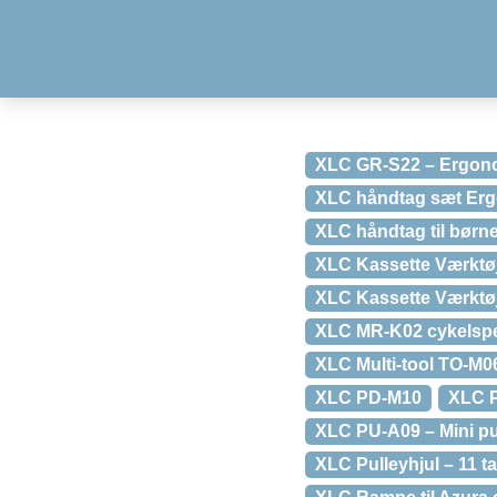
XLC GR-S22 – Ergonom
XLC håndtag sæt Erg
XLC håndtag til børn
XLC Kassette Værktøj
XLC Kassette Værktø
XLC MR-K02 cykelspe
XLC Multi-tool TO-M06
XLC PD-M10
XLC 
XLC PU-A09 – Mini pu
XLC Pulleyhjul – 11 t