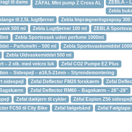
agt til dame
ZEBLA – Lu
ZÃFAL Mini pump Z Cross AL
Zebla buks
ange til 2,5L lugtfjerner
Zebla Imprægneringsspray 300
vask 500 ml
Zebla Lugtfjerner 100 ml
ZEBLA Sportsva
00ml
Zebla Sportsvask uden perfume 1000ml
del – Parfumefri – 500 ml
Zebla Sportsvaskemiddel 1000
Zebla Uldvaskemiddel 500 ml
t – 2 stk. med velcro luk
Zefal CO2 Pumpe EZ Plus
ition – Sidespejl – ø16,5-21mm – Styrendemontering
t sidespejl
Zefal Deflector FM20 forskærm
Zefal Deflec
0 Bagskærm
Zefal Deflector RM60 – Bagskærm – 26″-29″
pejl
Zefal dækjern til cykler
Zéfal Espion Z56 sidespejl
tor FC50 til City Bike
Zefal fælgebånd
Zefal Fælgtap