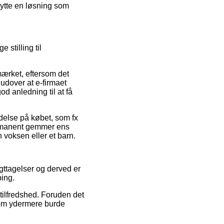
nytte en løsning som
 stilling til
mærket, eftersom det
udover at e-firmaet
od anledning til at få
delse på købet, som fx
permanent gemmer ens
n voksen eller et barn.
gttagelser og derved er
ping.
etilfredshed. Foruden det
 som ydermere burde