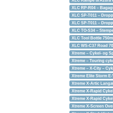
XLC Rampe til Azura 
XLC RP-R04 – Bagageb
XLC SP-T011 – Dropp
XLC SP-T011 – Dropp
XLC TO-S34 – Stempel
XLC Tool Bottle 750ml
XLC WS-C37 Road 70
Xtreme – Cykel- og Sp
Xtreme – Touring cyke
Xtreme – X-City – Cyke
Xtreme Elite Storm E-V
Xtreme X-Artic Langæ
Xtreme X-Rapid Cykel
Xtreme X-Rapid Cykelt
Xtreme X-Screen Over