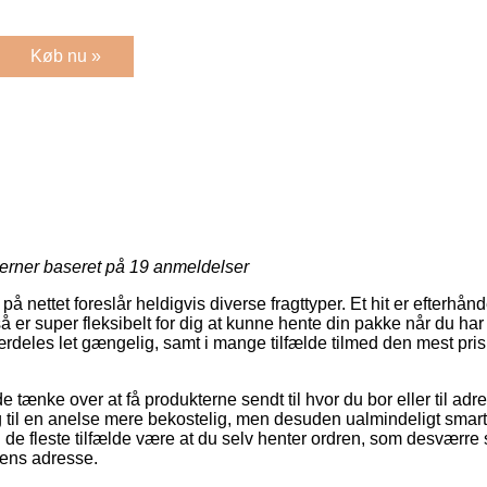
Køb nu »
jerner baseret på
19
anmeldelser
nettet foreslår heldigvis diverse fragttyper. Et hit er efterhånde
å er super fleksibelt for dig at kunne hente din pakke når du har
rdeles let gængelig, samt i mange tilfælde tilmed den mest pri
ænke over at få produkterne sendt til hvor du bor eller til adre
 til en anelse mere bekostelig, men desuden ualmindeligt smart
 de fleste tilfælde være at du selv henter ordren, som desværre st
gens adresse.