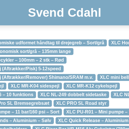
Svend Cdahl
iske udformet håndtag til drejegreb – Sort/grå
XLC Hor
onomisk sort/grå – 135mm lange
ecykler – 100mm – 2 stk – Rød
 (Aftrækker/Pisk) 5-12speed
j (Aftrækker/Remover) Shimano/SRAM m.v.
XLC mini bel
jl
XLC MR-K04 sidespejl
XLC MR-K12 cykelspejl
 – 10 funktions
XLC NL-249 dobbelt sidetaske
XLC NL
Pro SL Bremsegrebsæt
XLC PRO SL Road styr
mpe – 11 bar/160 psi – Sort
XLC PU-R01 – Mini pumpe – 7
ands – Aluminium – Sølv
XLC Quick Release – Aluminium –