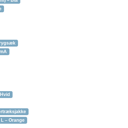
m) – Blå
e
 rygsæk
0mA
 Hvid
rtræksjakke
. L – Orange