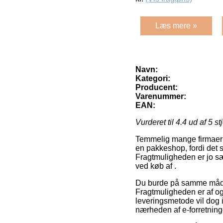
Læs mere »
Navn:
Kategori:
Producent:
Varenummer:
EAN:
Vurderet til
4.4
ud af 5 st
Temmelig mange firmaer på 
en pakkeshop, fordi det s
Fragtmuligheden er jo sæ
ved køb af .
Du burde på samme måde t
Fragtmuligheden er af og
leveringsmetode vil dog i
nærheden af e-forretnin