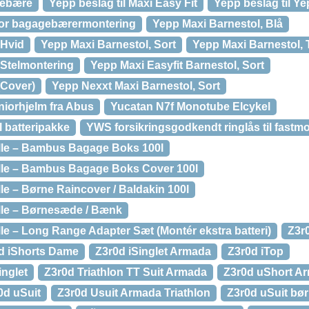
gebære
Yepp beslag til Maxi Easy Fit
Yepp beslag til Ye
 for bagagebærermontering
Yepp Maxi Barnestol, Blå
 Hvid
Yepp Maxi Barnestol, Sort
Yepp Maxi Barnestol, 
 Stelmontering
Yepp Maxi Easyfit Barnestol, Sort
(Cover)
Yepp Nexxt Maxi Barnestol, Sort
uniorhjelm fra Abus
Yucatan N7f Monotube Elcykel
 batteripakke
YWS forsikringsgodkendt ringlås til fastm
lle – Bambus Bagage Boks 100l
lle – Bambus Bagage Boks Cover 100l
le – Børne Raincover / Baldakin 100l
lle – Børnesæde / Bænk
le – Long Range Adapter Sæt (Montér ekstra batteri)
Z3r
d iShorts Dame
Z3r0d iSinglet Armada
Z3r0d iTop
inglet
Z3r0d Triathlon TT Suit Armada
Z3r0d uShort A
0d uSuit
Z3r0d Usuit Armada Triathlon
Z3r0d uSuit bø