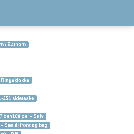
n / Båthorn
l Ringeklokke
-251 sidetaske
 bar/100 psi – Sølv
 Sæt til front og bag