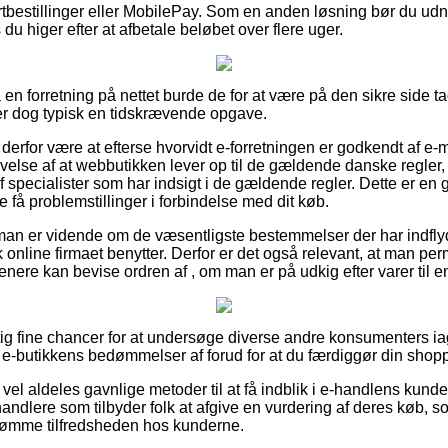
kortbestillinger eller MobilePay. Som en anden løsning bør du ud
du higer efter at afbetale beløbet over flere uger.
n forretning på nettet burde de for at være på den sikre side tage
er dog typisk en tidskrævende opgave.
erfor være at efterse hvorvidt e-forretningen er godkendt af e-
velse af at webbutikken lever op til de gældende danske regler, 
f specialister som har indsigt i de gældende regler. Dette er en g
le få problemstillinger i forbindelse med dit køb.
man er vidende om de væsentligste bestemmelser der har indfly
k online firmaet benytter. Derfor er det også relevant, at man 
enere kan bevise ordren af , om man er på udkig efter varer til e
gtig fine chancer for at undersøge diverse andre konsumenters ia
r e-butikkens bedømmelser af forud for at du færdiggør din shop
vel aldeles gavnlige metoder til at få indblik i e-handlens kund
orhandlere som tilbyder folk at afgive en vurdering af deres køb,
bedømme tilfredsheden hos kunderne.