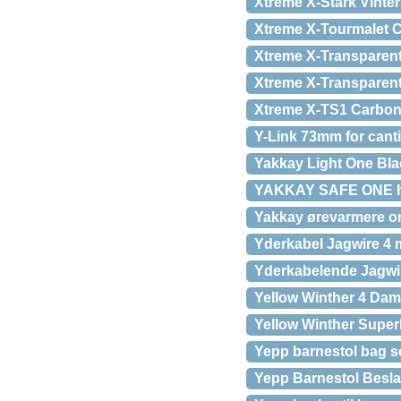
Xtreme X-Stark Vinte
Xtreme X-Tourmalet Cy
Xtreme X-Transparent
Xtreme X-Transparent 
Xtreme X-TS1 Carbon 
Y-Link 73mm for canti
Yakkay Light One Bla
YAKKAY SAFE ONE hj
Yakkay ørevarmere o
Yderkabel Jagwire 4 
Yderkabelende Jagwir
Yellow Winther 4 Dam
Yellow Winther Supe
Yepp barnestol bag s
Yepp Barnestol Besl