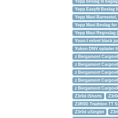
Yepp beslag til baga
Yepp Easyfit Beslag
Yepp Maxi Barnestol,
Yepp Maxi Beslag for
Yepp Maxi Regnslag 
Youn-I velvet black j
Yukon DNV oplader til
z Bergamont Cargovi
z Bergamont Cargovi
z Bergamont Cargovil
z Bergamont Cargovi
z Bergamont Cargovil
Z3r0d iShorts
Z3r0
Z3R0D Triathlon TT S
Z3r0d uSinglet
Z3r