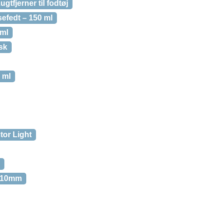
gtfjerner til fodtøj
efedt – 150 ml
 ml
sk
 ml
tor Light
e 10mm