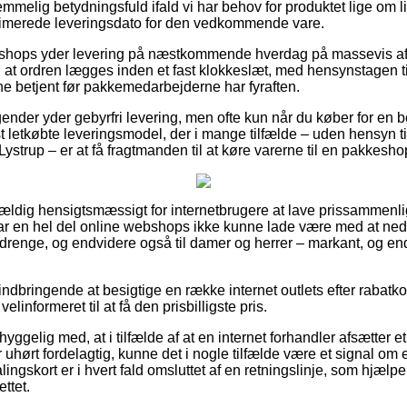
mmelig betydningsfuld ifald vi har behov for produktet lige om lid
estimerede leveringsdato for den vedkommende vare.
hops yder levering på næstkommende hverdag på massevis af 
d at ordren lægges inden et fast klokkeslæt, med hensynstagen til 
ne betjent før pakkemedarbejderne har fyraften.
gender yder gebyrfri levering, men ofte kun når du køber for en
 letkøbte leveringsmodel, der i mange tilfælde – uden hensyn 
Lystrup – er at få fragtmanden til at køre varerne til en pakkesho
vældig hensigtsmæssigt for internetbrugere at lave prissammenli
har en hel del online webshops ikke kunne lade være med at ne
og drenge, og endvidere også til damer og herrer – markant, og e
ndbringende at besigtige en række internet outlets efter rabatko
elinformeret til at få den prisbilligste pris.
ggelig med, at i tilfælde af at en internet forhandler afsætter et
 uhørt fordelagtig, kunne det i nogle tilfælde være et signal om
ingskort er i hvert fald omsluttet af en retningslinje, som hjælp
ttet.