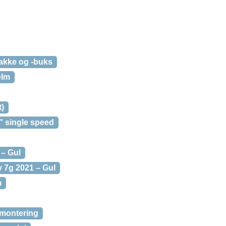
jakke og -buks
elm
t)
″ single speed
 – Gul
 7g 2021 – Gul
m
 montering