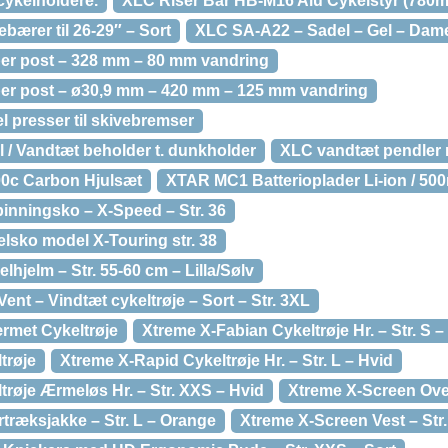
cykelholdere.
XLC Riser Bar HB-M16 Alu Cykelstyr (780m
ærer til 26-29″ – Sort
XLC SA-A22 – Sadel – Gel – Dam
er post – 328 mm – 80 mm vandring
er post – ø30,9 mm – 420 mm – 125 mm vandring
 presser til skivebremser
 / Vandtæt beholder t. dunkholder
XLC vandtæt pendler
0c Carbon Hjulsæt
XTAR MC1 Batterioplader Li-ion / 50
inningsko – X-Speed – Str. 36
lsko model X-Touring str. 38
lhjelm – Str. 55-60 cm – Lilla/Sølv
ent – Vindtæt cykeltrøje – Sort – Str. 3XL
rmet Cykeltrøje
Xtreme X-Fabian Cykeltrøje Hr. – Str. S –
trøje
Xtreme X-Rapid Cykeltrøje Hr. – Str. L – Hvid
røje Ærmeløs Hr. – Str. XXS – Hvid
Xtreme X-Screen Ove
træksjakke – Str. L – Orange
Xtreme X-Screen Vest – Str