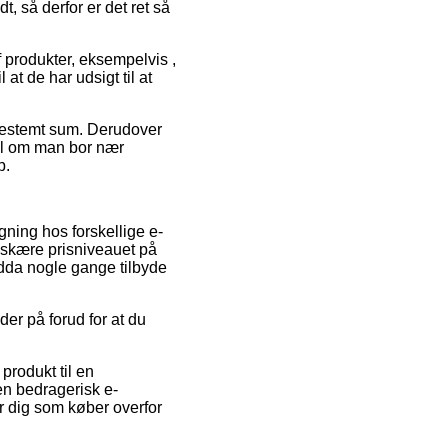
t, så derfor er det ret så
produkter, eksempelvis ,
at de har udsigt til at
 bestemt sum. Derudover
til om man bor nær
p.
gning hos forskellige e-
dskære prisniveauet på
ndda nogle gange tilbyde
der på forud for at du
 produkt til en
 en bedragerisk e-
er dig som køber overfor