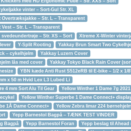
r Knickers med HD Ergonomic Pude – Str. XXS – Sort
keljakke vinter – Sort-Gul Str. XL
 Overtræksjakke – Str. L – Transparent
Vest – Str. L – Transparent
svedeundertrøje – Str. XS – Sort
Xtreme X-Winter vinter
lever
Y-Split Rooting
Yakkay Brun Smart Two Cykelhj
ck – cykelhjelm
Yakkay Luzern Cover
elm lås med cover
Yakkay Tokyo Black Rain Cover (sor
nesize
YBN kæde Anti Rust S512eRB til E-bike – 1/2 x 1/8
mm x 50 m Hvid Lex L3 Lubed Li
e 4 mm Sort Alu Til Gear
Yellow Winther 1 Dame 7g 2021
ecykel
Yellow Winther Superbe 1 Dame Connect+ display
rbe 1Â Dame Connect+
Yellow Zebra limar 224 børnehjel
ort
Yepp Barnestol Bagpå – TÆNK TEST VINDER
ag Bagpå
Yepp Barnestol Foran
Yepp beslag til Ahead