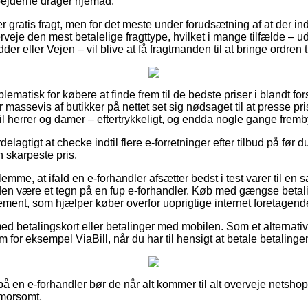
bejderne drager hjemad.
er gratis fragt, men for det meste under forudsætning af at der in
erveje den mest betalelige fragttype, hvilket i mange tilfælde –
der eller Vejen – vil blive at få fragtmanden til at bringe ordren t
blematisk for købere at finde frem til de bedste priser i blandt for
 massevis af butikker på nettet set sig nødsaget til at presse pri
il herrer og damer – eftertrykkeligt, og endda nogle gange fremb
delagtigt at checke indtil flere e-forretninger efter tilbud på før
n skarpeste pris.
emme, at ifald en e-forhandler afsætter bedst i test varer til en 
den være et tegn på en fup e-forhandler. Køb med gængse betalin
ement, som hjælper køber overfor uoprigtige internet foretagende
med betalingskort eller betalinger med mobilen. Som et alternati
 for eksempel ViaBill, når du har til hensigt at betale betaling
 på en e-forhandler bør de når alt kommer til alt overveje netshop
g morsomt.