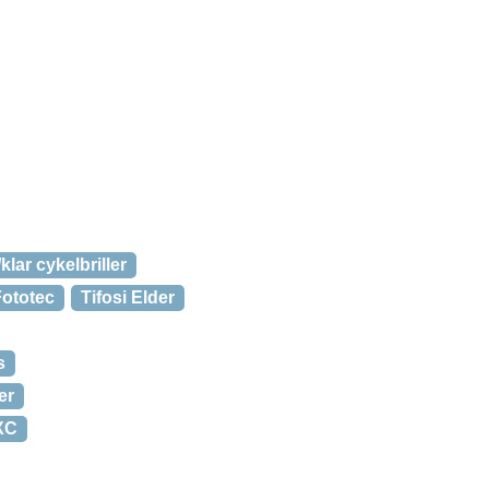
klar cykelbriller
Fototec
Tifosi Elder
s
er
XC