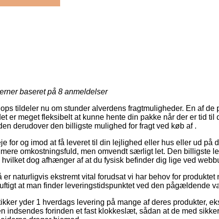
jerner baseret på
8
anmeldelser
ops tildeler nu om stunder alverdens fragtmuligheder. En af de p
et er meget fleksibelt at kunne hente din pakke når der er tid til
en derudover den billigste mulighed for fragt ved køb af .
for og imod at få leveret til din lejlighed eller hus eller ud på 
mere omkostningsfuld, men omvendt særligt let. Den billigste l
n, hvilket dog afhænger af at du fysisk befinder dig lige ved web
r naturligvis ekstremt vital forudsat vi har behov for produktet
nuftigt at man finder leveringstidspunktet ved den pågældende va
ikker yder 1 hverdags levering på mange af deres produkter, eks
en indsendes forinden et fast klokkeslæt, sådan at de med sikke