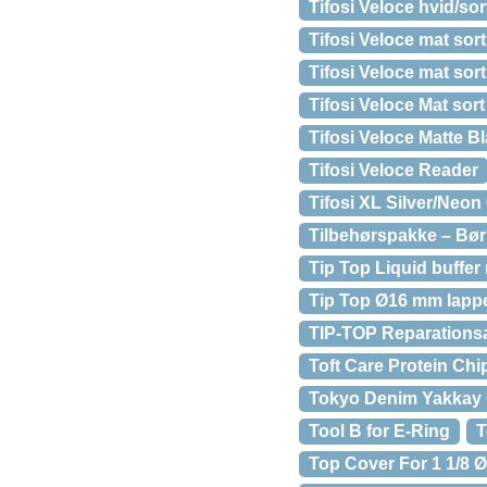
Tifosi Veloce hvid/sor
Tifosi Veloce mat sort
Tifosi Veloce mat sort
Tifosi Veloce Mat sort
Tifosi Veloce Matte 
Tifosi Veloce Reader
Tifosi XL Silver/Neon 
Tilbehørspakke – Bø
Tip Top Liquid buffer
Tip Top Ø16 mm lapper
TIP-TOP Reparations
Toft Care Protein Ch
Tokyo Denim Yakkay 
Tool B for E-Ring
T
Top Cover For 1 1/8 