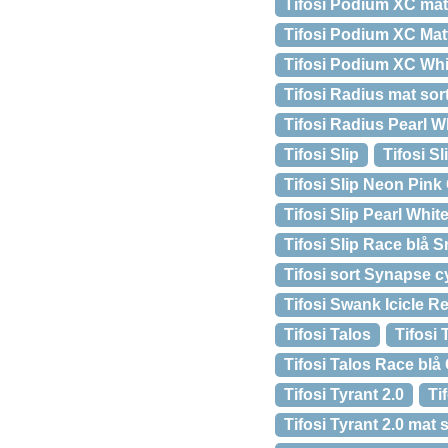
Tifosi Podium XC mat 
Tifosi Podium XC Ma
Tifosi Podium XC Wh
Tifosi Radius mat sort
Tifosi Radius Pearl 
Tifosi Slip
Tifosi S
Tifosi Slip Neon Pink 
Tifosi Slip Pearl Wh
Tifosi Slip Race blå S
Tifosi sort Synapse c
Tifosi Swank Icicle R
Tifosi Talos
Tifosi
Tifosi Talos Race blå C
Tifosi Tyrant 2.0
Ti
Tifosi Tyrant 2.0 mat 