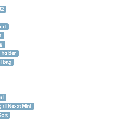
32
ert
t
ag
lholder
ol bag
ni
 til Nexxt Mini
Sort