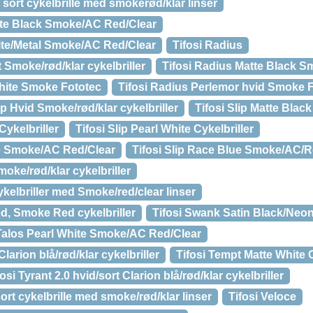
sort cykelbrille med smokerød/klar linser
tte Black Smoke/AC Red/Clear
ite/Metal Smoke/AC Red/Clear
Tifosi Radius
 Smoke/rød/klar cykelbriller
Tifosi Radius Matte Black 
White Smoke Fototec
Tifosi Radius Perlemor hvid Smoke Fo
lip Hvid Smoke/rød/klar cykelbriller
Tifosi Slip Matte Bla
Cykelbriller
Tifosi Slip Pearl White Cykelbriller
ite Smoke/AC Red/Clear
Tifosi Slip Race Blue Smoke/AC/R
moke/rød/klar cykelbriller
ykelbriller med Smoke/red/clear linser
ed, Smoke Red cykelbriller
Tifosi Swank Satin Black/Neon
 Talos Pearl White Smoke/AC Red/Clear
larion blå/rød/klar cykelbriller
Tifosi Tempt Matte White C
fosi Tyrant 2.0 hvid/sort Clarion blå/rød/klar cykelbriller
sort cykelbrille med smoke/rød/klar linser
Tifosi Veloce