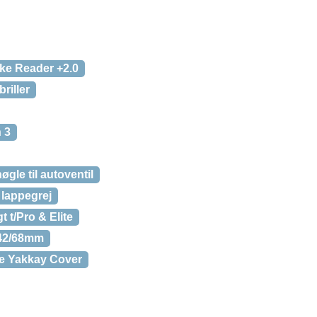
oke Reader +2.0
riller
 3
gle til autoventil
lappegrej
 t/Pro & Elite
 42/68mm
e Yakkay Cover