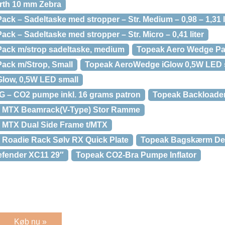
rth 10 mm Zebra
k – Sadeltaske med stropper – Str. Medium – 0,98 – 1,31 l
k – Sadeltaske med stropper – Str. Micro – 0,41 liter
ack m/strop sadeltaske, medium
Topeak Aero Wedge Pa
ack m/Strop, Small
Topeak AeroWedge iGlow 0,5W LED 
low, 0,5W LED small
G – CO2 pumpe inkl. 16 grams patron
Topeak Backloader
 MTX Beamrack(V-Type) Stor Ramme
MTX Dual Side Frame t/MTX
Roadie Rack Sølv RX Quick Plate
Topeak Bagskærm Defe
fender XC11 29″
Topeak CO2-Bra Pumpe Inflator
Køb nu »