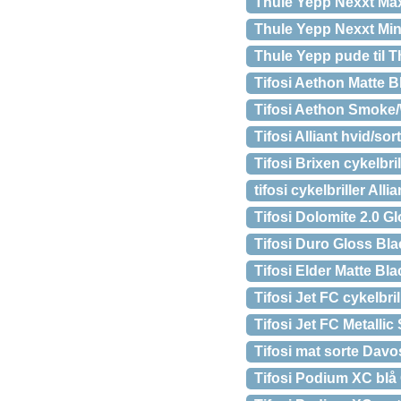
Thule Yepp Nexxt Max
Thule Yepp Nexxt Min
Thule Yepp pude til T
Tifosi Aethon Matte B
Tifosi Aethon Smoke/W
Tifosi Alliant hvid/so
Tifosi Brixen cykelbri
tifosi cykelbriller Al
Tifosi Dolomite 2.0 G
Tifosi Duro Gloss Bl
Tifosi Elder Matte B
Tifosi Jet FC cykelbr
Tifosi Jet FC Metallic
Tifosi mat sorte Davo
Tifosi Podium XC blå C