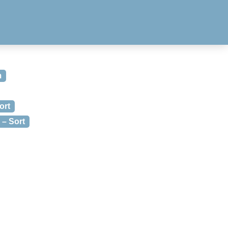
m
ort
 – Sort