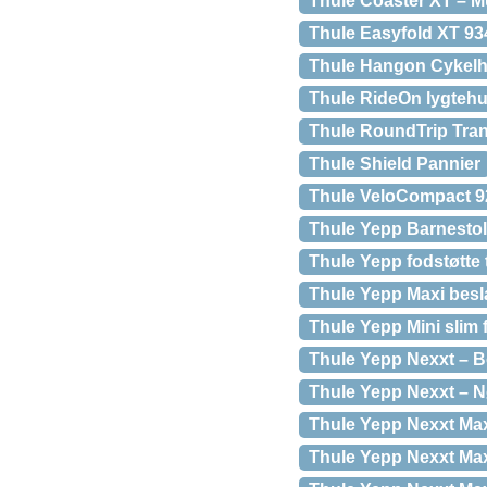
Thule Coaster XT – Mul
Thule Easyfold XT 934 
Thule Hangon Cykelh
Thule RideOn lygtehu
Thule RoundTrip Trans
Thule Shield Pannier
Thule VeloCompact 9
Thule Yepp Barnestol
Thule Yepp fodstøtte t
Thule Yepp Maxi besl
Thule Yepp Mini slim f
Thule Yepp Nexxt – Bo
Thule Yepp Nexxt – Nø
Thule Yepp Nexxt Max
Thule Yepp Nexxt Maxi