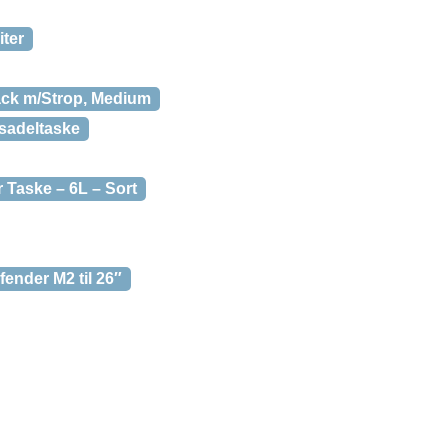
iter
ck m/Strop, Medium
sadeltaske
 Taske – 6L – Sort
nder M2 til 26″