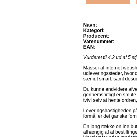
Navn:
Kategori:
Producent:
Varenummer:
EAN:
Vurderet til
4.2
ud af 5 st
Masser af internet websh
udleveringssteder, hvor d
særligt smart, samt desud
Du kunne endvidere afveje 
gennemsnitligt en smule 
tvivl selv at hente ordre
Leveringshastigheden på e
formål er det ganske for
En lang række online but
afhængig af at bestilling