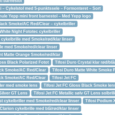
i barnestol
i – Cykelstol med 5-punktssele – Formonteret – Sort
hule Yepp mini front barnestol – Med Yepp logo
lack Smoke/AC Red/Clear – cykelbriller
hite Night Fototec cykelbriller
rt cykelbrille med Smoke/rød/klar linser
lle med Smoke/red/clear linser
liant Matte Orange Smoke/rød/klar
loss Black Polarized Fotot
Tifosi Duro Crystal klar rød/blå/
ack Smoke/AC Red/Clear
Tifosi Duro Matte White Smoke 
lack Smoke/AC Red/Clear
Tifosi Jet FC
iller med smoke lens
Tifosi Jet FC Gloss Black Smoke len
 Silver GT Lens
Tifosi Jet FC Metallic sølv GT Lens solbrill
st cykelbriller med Smoke/red/clear linser
Tifosi Podium 
larion cykelbrille med blå/rød/klar linser