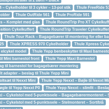
tisportstrailer til 2 børn – Black
– Cykelholder til 3 cykler – 13-pol stik
Thule FreeRide 5
older
Thule OutRide 561
Thule ProRide 591
s – Komplet med glas
Thule RoundTrip Pro XT Cykelkuff
ition Cykelkuffert
Thule RoundTrip Traveler Cykelkuffer
Thule Tour Rack – Bagagebærer til montering for eller b
25
Thule XPRESS 970 Cykelholder
Thule Xpress Cyke
 elcykel model
Thule Yepp benbeskytter til Maxi barnest
il Mini barnestol front
Thule Yepp Maxi Barnestol
ag til barnestol for bagagebærer montering
it adapter – beslag til Thule Yepp Mini
ltsæt til Nexxt Mini
Thule Yepp Nexxt – Bøjle til Nexxt Mi
gle til Yepp Nexxt P0
Thule Yepp Nexxt – slimfit – Beslag
i – Cykelstol med 5-punktssele – Bagagebærermonteret – 
 – Cykelstol med 5-punktssele – Stelmonteret – Sort/blå