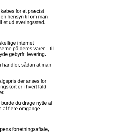
dkøbes for et præcist
 uden hensyn til om man
il et udleveringssted.
skellige internet
serne på deres varer – til
yde gebyrfri levering.
 du handler, sådan at man
salgspris der anses for
gskort er i hvert fald
r.
v burde du drage nytte af
en af flere omgange.
pens forretningsaftale,