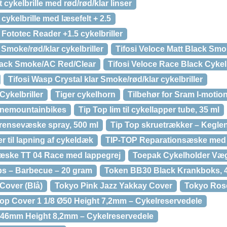
t cykelbrille med rød/rød/klar linser
 cykelbrille med læsefelt + 2.5
 Fototec Reader +1.5 cykelbriller
 Smoke/rød/klar cykelbriller
Tifosi Veloce Matt Black Sm
Black Smoke/AC Red/Clear
Tifosi Veloce Race Black Cykelb
Tifosi Wasp Crystal klar Smoke/rød/klar cykelbriller
Cykelbriller
Tiger cykelhorn
Tilbehør for Sram I-motion
rnemountainbikes
Tip Top lim til cykellapper tube, 35 ml
 rensevæske spray, 500 ml
Tip Top skruetrækker – Keglenø
 til lapning af cykeldæk
TIP-TOP Reparationsæske med 
æske TT 04 Race med lappegrej
Toepak Cykelholder Vægt
ips – Barbecue – 20 gram
Token BB30 Black Krankboks,
Cover (Blå)
Tokyo Pink Jazz Yakkay Cover
Tokyo Ros
op Cover 1 1/8 Ø50 Height 7,2mm – Cykelreservedele
Ø46mm Height 8,2mm – Cykelreservedele