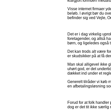
klargjort forinden medar
Visse internet firmaer yd
beløb. I øvrigt bør du ov
befinder sig ved Vejle, Od
Det er i dag virkelig upro
foretagender, og altså har
børn, og ligeledes også t
Det kan trods alt være for
er skudsikker på at få de
Man skal alligevel ikke gl
uhørt god, er det underti
dækket ind under et regl
Generelt tilråder vi køb 
en afbetalingsløsning som
Forud for at folk handler
dog er det tit ikke særli