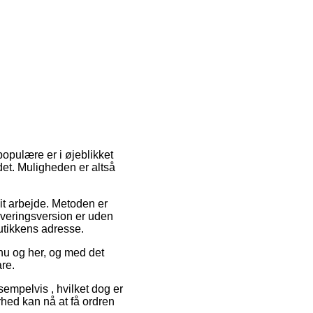
opulære er i øjeblikket
 det. Muligheden er altså
dit arbejde. Metoden er
everingsversion er uden
butikkens adresse.
 nu og her, og med det
re.
empelvis , hvilket dog er
rhed kan nå at få ordren