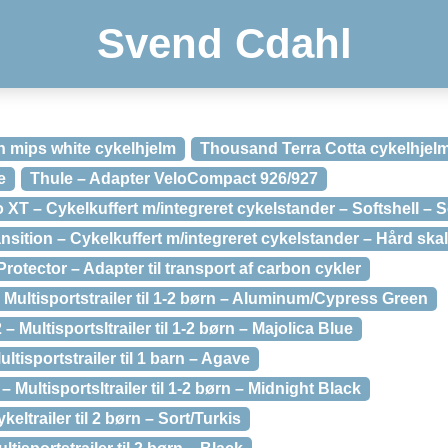
Svend Cdahl
mips white cykelhjelm
Thousand Terra Cotta cykelhjel
e
Thule – Adapter VeloCompact 926/927
 XT – Cykelkuffert m/integreret cykelstander – Softshell – S
nsition – Cykelkuffert m/integreret cykelstander – Hård skal
otector – Adapter til transport af carbon cykler
 Multisportstrailer til 1-2 børn – Aluminum/Cypress Green
– Multisportsltrailer til 1-2 børn – Majolica Blue
ultisportstrailer til 1 barn – Agave
– Multisportsltrailer til 1-2 børn – Midnight Black
eltrailer til 2 børn – Sort/Turkis