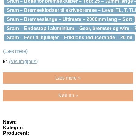
Sram – Bolte for bremsekaliber – Torx 25 – 32mm lange –
Sram – Bremseklodser til skrivebremse – Level TL, T, T
Sram – Bremseslange – Ultimate – 2000mm lang – Sort
Sram – Endestop i aluminium – Gear, bremser og wire –
Sram – Fedt til hjullejer – Friktions reducerende – 20 ml
(Læs mere)
kr.
(Vis fragtpris)
Læs mere »
Køb nu »
Navn:
Kategori:
Producent: