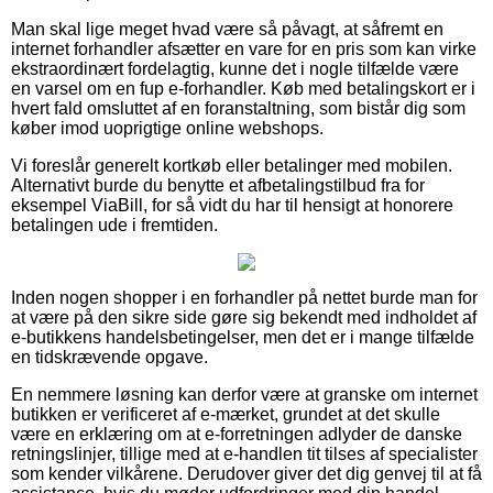
Man skal lige meget hvad være så påvagt, at såfremt en
internet forhandler afsætter en vare for en pris som kan virke
ekstraordinært fordelagtig, kunne det i nogle tilfælde være
en varsel om en fup e-forhandler. Køb med betalingskort er i
hvert fald omsluttet af en foranstaltning, som bistår dig som
køber imod uoprigtige online webshops.
Vi foreslår generelt kortkøb eller betalinger med mobilen.
Alternativt burde du benytte et afbetalingstilbud fra for
eksempel ViaBill, for så vidt du har til hensigt at honorere
betalingen ude i fremtiden.
Inden nogen shopper i en forhandler på nettet burde man for
at være på den sikre side gøre sig bekendt med indholdet af
e-butikkens handelsbetingelser, men det er i mange tilfælde
en tidskrævende opgave.
En nemmere løsning kan derfor være at granske om internet
butikken er verificeret af e-mærket, grundet at det skulle
være en erklæring om at e-forretningen adlyder de danske
retningslinjer, tillige med at e-handlen tit tilses af specialister
som kender vilkårene. Derudover giver det dig genvej til at få