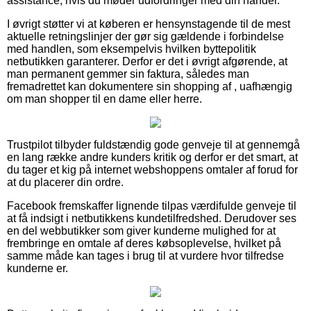
assistance, hvis du møder udfordringer med din handel.
I øvrigt støtter vi at køberen er hensynstagende til de mest
aktuelle retningslinjer der gør sig gældende i forbindelse
med handlen, som eksempelvis hvilken byttepolitik
netbutikken garanterer. Derfor er det i øvrigt afgørende, at
man permanent gemmer sin faktura, således man
fremadrettet kan dokumentere sin shopping af , uafhængig
om man shopper til en dame eller herre.
Trustpilot tilbyder fuldstændig gode genveje til at gennemgå
en lang række andre kunders kritik og derfor er det smart, at
du tager et kig på internet webshoppens omtaler af forud for
at du placerer din ordre.
Facebook fremskaffer lignende tilpas værdifulde genveje til
at få indsigt i netbutikkens kundetilfredshed. Derudover ses
en del webbutikker som giver kunderne mulighed for at
frembringe en omtale af deres købsoplevelse, hvilket på
samme måde kan tages i brug til at vurdere hvor tilfredse
kunderne er.