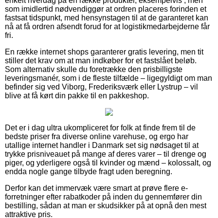
enkelt hverdag på en række produkter, eksempelvis , men
som imidlertid nødvendiggør at ordren placeres forinden et
fastsat tidspunkt, med hensynstagen til at de garanteret kan
nå at få ordren afsendt forud for at logistikmedarbejderne får
fri.
En række internet shops garanterer gratis levering, men tit
stiller det krav om at man indkøber for et fastslået beløb.
Som alternativ skulle du foretrække den prisbilligste
leveringsmanér, som i de fleste tilfælde – ligegyldigt om man
befinder sig ved Viborg, Frederiksværk eller Lystrup – vil
blive at få kørt din pakke til en pakkeshop.
Det er i dag ultra ukompliceret for folk at finde frem til de
bedste priser fra diverse online varehuse, og ergo har
utallige internet handler i Danmark set sig nødsaget til at
trykke prisniveauet på mange af deres varer – til drenge og
piger, og yderligere også til kvinder og mænd – kolossalt, og
endda nogle gange tilbyde fragt uden beregning.
Derfor kan det immervæk være smart at prøve flere e-
forretninger efter rabatkoder på inden du gennemfører din
bestilling, sådan at man er skudsikker på at opnå den mest
attraktive pris.