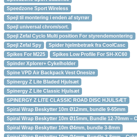
Speedzone Sport Wireless
Spejl til montering i enden af styrrør
Spejl universal chrom/sort.
Spejl Zefal Cyclo Multi position For styrendemontering
Spejl Zefal Spy
Spider hjelmbetræk fra CoolCasc
Spikes For M225
Spikes Low Profile For SH-XC60
Spinder Xplorer+ Cykelholder
Spine VPD Air Backpack Vest Onesize
Spinergy Z Lite Bladed Hjulsæt
Spinergy Z Lite Classic Hjulsæt
SPINERGY Z LITE CLASSIC ROAD DISC HJULSÆT
Spiral Wrap Beskytter 10m Ø12mm, bundle 9-65mm
Spiral Wrap Beskytter 10m Ø15mm, Bundle 12-70mm – C
Spiral Wrap Beskytter 10m Ø4mm, bundle 3-8mm
Spiral Wrap Beskytter 10m Ø4mm, Bundle 3-8mm – Cyke