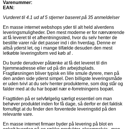
Varenummer:
EAN:
Vurderet til
4.1
ud af 5 stjerner baseret på
35
anmeldelser
En masse internet webshops yder til alt held alverdens
leveringsmuligheder. Den mest moderne er for nærværende
at få leveret til et afhentningssted, hvor du selv henter de
bestilte varer når det passer ind i din hverdag. Denne er
altså yderst let, og i mange tilfælde desuden den mest
letkøbte leveringsform ved køb af .
Du burde derudover påtænke at få det leveret til din
hjemmeadresse eller ud på din arbejdsplads.
Fragtløsningen bliver typisk en lille smule dyrere, men på
den anden side yderst simpel. Den billigste leveringsmåde
er uden tvivl at du selv henter produkterne, som dog står og
falder med at du har bopæl nær e-forretningens bopæl.
Fragttiden på er selvfølgelig særligt essentiel om man
behøver produktet inden for få dage, så derfor er det faktisk
fornuftigt at du finder den forventede leveringstid på den
relevante vare.
En masse internet firmaer byder på levering på blot en