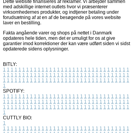
Dette website finansieres af reklamer. Vi arbejder sammen
med adskillige internet outlets hvor vi præsenterer
virksomhedernes produkter, og indtjener betaling under
forudsætning af at en af de besøgende på vores website
laver en bestilling.
Fakta angående varer og shops på nettet i Danmark
opdateres hele tiden, men det er umuligt for os at give
garantier imod korrektioner der kan være udført siden vi sidst
opdaterede sidens oplysninger.
BITLY:
1
1
1
1
1
1
1
1
1
1
1
1
1
1
1
1
1
1
1
1
1
1
1
1
1
1
1
1
1
1
1
1
1
1
1
1
1
1
1
1
1
1
1
1
1
1
1
1
1
1
1
1
1
1
1
1
1
1
1
1
1
1
1
1
1
1
1
1
1
1
1
1
1
1
1
1
1
1
1
1
1
1
1
1
1
1
1
1
1
1
1
1
1
1
1
1
1
1
1
1
SPOTIFY:
1
1
1
1
1
1
1
1
1
1
1
1
1
1
1
1
1
1
1
1
1
1
1
1
1
1
1
1
1
1
1
1
1
1
1
1
1
1
1
1
1
1
1
1
1
1
1
1
1
1
1
1
1
1
1
1
1
1
1
1
1
1
1
1
1
1
1
1
1
1
1
1
1
1
1
1
1
1
1
1
1
1
1
1
1
1
1
1
1
1
1
1
1
1
1
1
1
1
1
1
CUTTLY BIO:
1
1
1
1
1
1
1
1
1
1
1
1
1
1
1
1
1
1
1
1
1
1
1
1
1
1
1
1
1
1
1
1
1
1