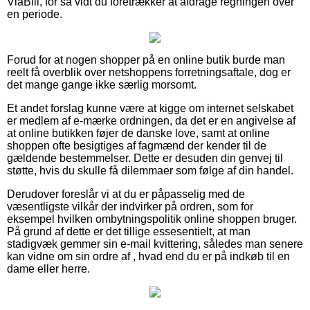
ViaBill, for så vidt du foretrækker at afdrage regningen over
en periode.
Forud for at nogen shopper på en online butik burde man
reelt få overblik over netshoppens forretningsaftale, dog er
det mange gange ikke særlig morsomt.
Et andet forslag kunne være at kigge om internet selskabet
er medlem af e-mærke ordningen, da det er en angivelse af
at online butikken føjer de danske love, samt at online
shoppen ofte besigtiges af fagmænd der kender til de
gældende bestemmelser. Dette er desuden din genvej til
støtte, hvis du skulle få dilemmaer som følge af din handel.
Derudover foreslår vi at du er påpasselig med de
væsentligste vilkår der indvirker på ordren, som for
eksempel hvilken ombytningspolitik online shoppen bruger.
På grund af dette er det tillige essesentielt, at man
stadigvæk gemmer sin e-mail kvittering, således man senere
kan vidne om sin ordre af , hvad end du er på indkøb til en
dame eller herre.