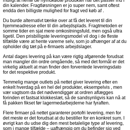
muligt at hente de nyindkøbte produkter når det passer ind i
din kalender. Fragtløsningen er jo super nem, samt oftest
endda den billigste mulighed for fragt ved køb af .
Du burde alternativt tænke over at få det leveret til din
hjemmeadresse eller til din arbejdsplads. Fragtmetoden er
somme tider en sjat mere omkostningsfuld, men også ultra
ligetil. Den prisbilligste leveringsmodel vil dog i de fleste
tilfælde være at hente varerne selv, som jo afhænger af at du
opholder dig tæt på e-firmaets arbejdslager.
Antal dages levering på kan være rigtig afgørende forudsat
man mangler din ordre omgående, så med det formål er det
virkelig aktuelt at man finder den forventede leveringsdato
for det respektive produkt.
Temmelig mange outlets på nettet giver levering efter en
enkelt hverdag på en hel del produkter, eksempelvis , men
vær vagtsom da det nødvendiggør at ordren aflægges
forinden et fastsat klokkeslæt, så de sandsynligvis kan nå at
få pakken fikset før lagermedarbejderne har fyraften.
Flere firmaer på nettet garanterer portofri levering, men for
det meste er det forudsat at du bestiller for en konkret sum. I
øvrigt kan du udse dig den mest betalelige type af levering,
som i mange tilfælde – uafhængig om du befinder sig ved