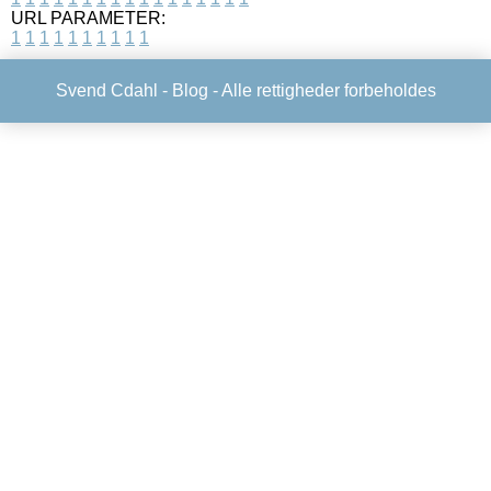
URL PARAMETER:
1
1
1
1
1
1
1
1
1
1
Svend Cdahl -
Blog
- Alle rettigheder forbeholdes