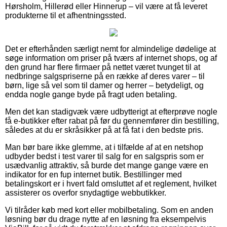
Hørsholm, Hillerød eller Hinnerup – vil være at få leveret
produkterne til et afhentningssted.
Det er efterhånden særligt nemt for almindelige dødelige at
søge information om priser på tværs af internet shops, og af
den grund har flere firmaer på nettet været tvunget til at
nedbringe salgspriserne på en række af deres varer – til
børn, lige så vel som til damer og herrer – betydeligt, og
endda nogle gange byde på fragt uden betaling.
Men det kan stadigvæk være udbytterigt at efterprøve nogle
få e-butikker efter rabat på før du gennemfører din bestilling,
således at du er skråsikker på at få fat i den bedste pris.
Man bør bare ikke glemme, at i tilfælde af at en netshop
udbyder bedst i test varer til salg for en salgspris som er
usædvanlig attraktiv, så burde det mange gange være en
indikator for en fup internet butik. Bestillinger med
betalingskort er i hvert fald omsluttet af et reglement, hvilket
assisterer os overfor snydagtige webbutikker.
Vi tilråder køb med kort eller mobilbetaling. Som en anden
løsning bør du drage nytte af en løsning fra eksempelvis