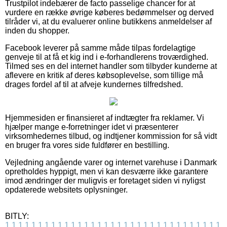
Trustpilot indebærer de facto passelige chancer for at
vurdere en række øvrige køberes bedømmelser og derved
tilråder vi, at du evaluerer online butikkens anmeldelser af
inden du shopper.
Facebook leverer på samme måde tilpas fordelagtige
genveje til at få et kig ind i e-forhandlerens troværdighed.
Tilmed ses en del internet handler som tilbyder kunderne at
aflevere en kritik af deres købsoplevelse, som tillige må
drages fordel af til at afveje kundernes tilfredshed.
Hjemmesiden er finansieret af indtægter fra reklamer. Vi
hjælper mange e-forretninger idet vi præsenterer
virksomhedernes tilbud, og indtjener kommission for så vidt
en bruger fra vores side fuldfører en bestilling.
Vejledning angående varer og internet varehuse i Danmark
opretholdes hyppigt, men vi kan desværre ikke garantere
imod ændringer der muligvis er foretaget siden vi nyligst
opdaterede websitets oplysninger.
BITLY:
1
1
1
1
1
1
1
1
1
1
1
1
1
1
1
1
1
1
1
1
1
1
1
1
1
1
1
1
1
1
1
1
1