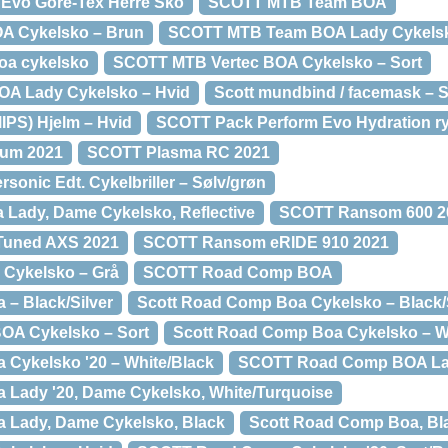
l Evo Gore-Tex Herre Sko
SCOTT MTB Team BOA
 Cykelsko – Brun
SCOTT MTB Team BOA Lady Cykelsko
oa cykelsko
SCOTT MTB Vertec BOA Cykelsko – Sort
OA Lady Cykelsko – Hvid
Scott mundbind / facemask – S
PS) Hjelm – Hvid
SCOTT Pack Perform Evo Hydration r
um 2021
SCOTT Plasma RC 2021
rsonic Edt. Cykelbriller – Sølv/grøn
 Lady, Dame Cykelsko, Reflective
SCOTT Ransom 600 2
Tuned AXS 2021
SCOTT Ransom eRIDE 910 2021
Cykelsko – Grå
SCOTT Road Comp BOA
– Black/Silver
Scott Road Comp Boa Cykelsko – Black/
A Cykelsko – Sort
Scott Road Comp Boa Cykelsko – W
 Cykelsko '20 – White/Black
SCOTT Road Comp BOA L
 Lady '20, Dame Cykelsko, White/Turquoise
 Lady, Dame Cykelsko, Black
Scott Road Comp Boa, Bl