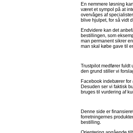
En nemmere løsning kan v
været et sympol på at int
overvåges af specialister
blive hjulpet, for så vidt
Endvidere kan det anbef
bestillingen, som eksempe
man permanent sikrer ens
man skal købe gave til e
Trustpilot medfører fuldt
den grund stiller vi forsl
Facebook indebærer for ø
Desuden ser vi faktisk but
bruges til vurdering af k
Denne side er finansieret
forretningernes produkte
bestilling.
Orientering angående til