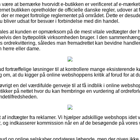
ære at bemærke hvorvidt e-butikken er verificeret af e-mærket,
ernet butikken opretholder de officielle danske regler, udover at 
 der er meget fortrolige reglementet på området. Dette er desude
 du bliver udsat for besvær i forbindelse med din handel.
ales at kunden er opmærksom på de mest vitale vedtægter der h
lvis den byttepolitik virksomheden bruger. I den sammenhæng er 
 ordrekvittering, således man fremadrettet kan bevidne handlen
n herre eller dame.
 ud fortræffelige løsninger til at kontrollere mange eksisterende 
ag om, at du kigger på online webshoppens kritik af forud for at du
vrigt en del værdifulde genveje til at få indblik i online websh
ikker på nettet hvor du kan frembringe en vurdering af ordreforløb
undetilfredsheden.
 af indtægter fra reklamer. Vi hjælper adskillige webshops idet 
r, og indkasserer kommission når en af de besøgende på vores 
bud og online selskaber opdateres løbende, men der gives ikke