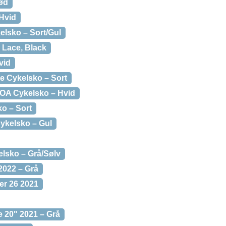
ød
Hvid
lsko – Sort/Gul
 Lace, Black
vid
 Cykelsko – Sort
A Cykelsko – Hvid
o – Sort
ykelsko – Gul
lsko – Grå/Sølv
2022 – Grå
r 26 2021
 20" 2021 – Grå