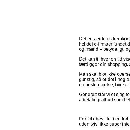
Det er særdeles fremkomme
hel del e-firmaer fundet 
og mænd – betydeligt, og
Det kan til hver en tid vi
færdiggør din shopping, s
Man skal blot ikke overs
gunstig, så er det i nogle
en bestemmelse, hvilket b
Generelt slår vi et slag 
afbetalingstilbud som f.e
Før folk bestiller i en f
uden tvivl ikke super int