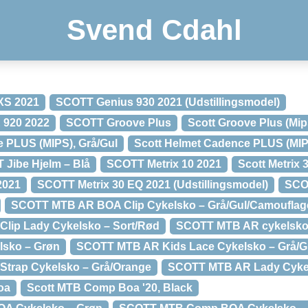
Svend Cdahl
XS 2021
SCOTT Genius 930 2021 (Udstillingsmodel)
 920 2022
SCOTT Groove Plus
Scott Groove Plus (Mip
 PLUS (MIPS), Grå/Gul
Scott Helmet Cadence PLUS (MIP
 Jibe Hjelm – Blå
SCOTT Metrix 10 2021
Scott Metrix 
2021
SCOTT Metrix 30 EQ 2021 (Udstillingsmodel)
SCO
SCOTT MTB AR BOA Clip Cykelsko – Grå/Gul/Camouflag
ip Lady Cykelsko – Sort/Rød
SCOTT MTB AR cykelsk
sko – Grøn
SCOTT MTB AR Kids Lace Cykelsko – Grå/G
trap Cykelsko – Grå/Orange
SCOTT MTB AR Lady Cykel
oa
Scott MTB Comp Boa '20, Black