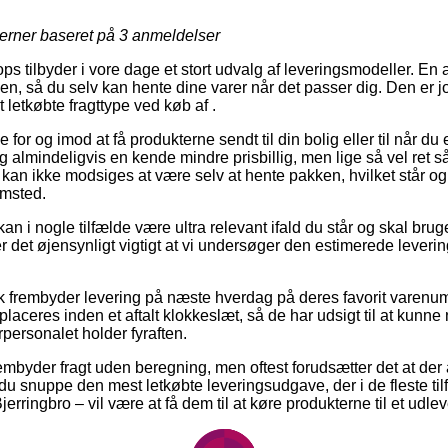
jerner baseret på
3
anmeldelser
ps tilbyder i vore dage et stort udvalg af leveringsmodeller. En af
, så du selv kan hente dine varer når det passer dig. Den er jo
etkøbte fragttype ved køb af .
for og imod at få produkterne sendt til din bolig eller til når du 
g almindeligvis en kende mindre prisbillig, men lige så vel ret
 kan ikke modsiges at være selv at hente pakken, hvilket står og
emsted.
an i nogle tilfælde være ultra relevant ifald du står og skal br
 er det øjensynligt vigtigt at vi undersøger den estimerede leveri
k frembyder levering på næste hverdag på deres favorit varenu
 placeres inden et aftalt klokkeslæt, så de har udsigt til at kunne
erpersonalet holder fyraften.
rembyder fragt uden beregning, men oftest forudsætter det at der 
du snuppe den mest letkøbte leveringsudgave, der i de fleste ti
jerringbro – vil være at få dem til at køre produkterne til et udle