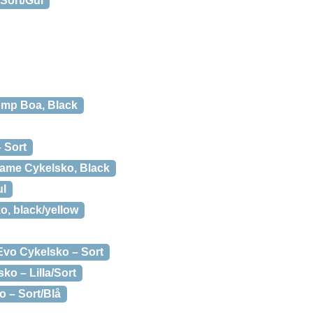
ort/Gul
mp Boa, Black
 Sort
ame Cykelsko, Black
ul
o, black/yellow
o Cykelsko – Sort
o – Lilla/Sort
 – Sort/Blå