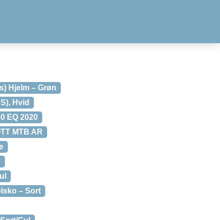
s) Hjelm – Grøn
S), Hvid
30 EQ 2020
TT MTB AR
e
o
ul
sko – Sort