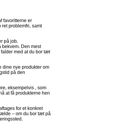
 favoritterne er
 ret problemfri, samt
er på job.
 så bekvem. Den mest
 falder med at du bor tæt
uge dine nye produkter om
ngstid på den
mre, eksempelvis , som
 nå at få produkterne hen
aftages for et konkret
lfælde – om du bor tæt på
veringssted.