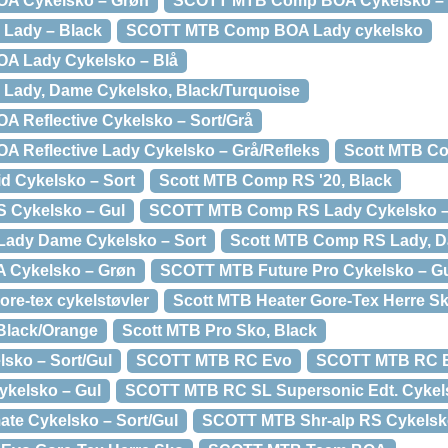
A Cykelsko – Grøn
SCOTT MTB Comp BOA Cykelsko – S
Lady – Black
SCOTT MTB Comp BOA Lady cykelsko
 Lady Cykelsko – Blå
Lady, Dame Cykelsko, Black/Turquoise
Reflective Cykelsko – Sort/Grå
Reflective Lady Cykelsko – Grå/Refleks
Scott MTB Co
 Cykelsko – Sort
Scott MTB Comp RS '20, Black
Cykelsko – Gul
SCOTT MTB Comp RS Lady Cykelsko –
ady Dame Cykelsko – Sort
Scott MTB Comp RS Lady, D
 Cykelsko – Grøn
SCOTT MTB Future Pro Cykelsko – G
re-tex cykelstøvler
Scott MTB Heater Gore-Tex Herre Sk
Black/Orange
Scott MTB Pro Sko, Black
ko – Sort/Gul
SCOTT MTB RC Evo
SCOTT MTB RC Ev
kelsko – Gul
SCOTT MTB RC SL Supersonic Edt. Cykelsk
te Cykelsko – Sort/Gul
SCOTT MTB Shr-alp RS Cykelsko