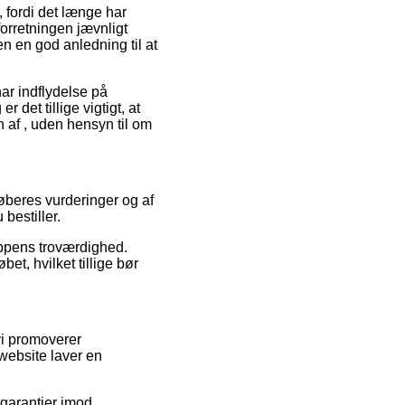
 fordi det længe har
forretningen jævnligt
n en god anledning til at
ar indflydelse på
det tillige vigtigt, at
 af , uden hensyn til om
køberes vurderinger og af
 bestiller.
oppens troværdighed.
et, hvilket tillige bør
vi promoverer
website laver en
 garantier imod