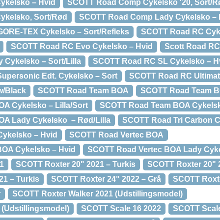
kelsko – Hvid
SCOTT Road Comp Cykelsko '20, Sort/R
kelsko, Sort/Rød
SCOTT Road Comp Lady Cykelsko – 
ORE-TEX Cykelsko – Sort/Refleks
SCOTT Road RC Cyke
SCOTT Road RC Evo Cykelsko – Hvid
Scott Road RC
Cykelsko – Sort/Lilla
SCOTT Road RC SL Cykelsko – H
personic Edt. Cykelsko – Sort
SCOTT Road RC Ultimate
w/Black
SCOTT Road Team BOA
SCOTT Road Team BO
 Cykelsko – Lilla/Sort
SCOTT Road Team BOA Cykelsk
A Lady Cykelsko – Rød/Lilla
SCOTT Road Tri Carbon C
Cykelsko – Hvid
SCOTT Road Vertec BOA
OA Cykelsko – Hvid
SCOTT Road Vertec BOA Lady Cyke
1
SCOTT Roxter 20" 2021 – Turkis
SCOTT Roxter 20" 
1 – Turkis
SCOTT Roxter 24" 2022 – Grå
SCOTT Roxte
r
SCOTT Roxter Walker 2021 (Udstillingsmodel)
(Udstillingsmodel)
SCOTT Scale 16 2022
SCOTT Scale