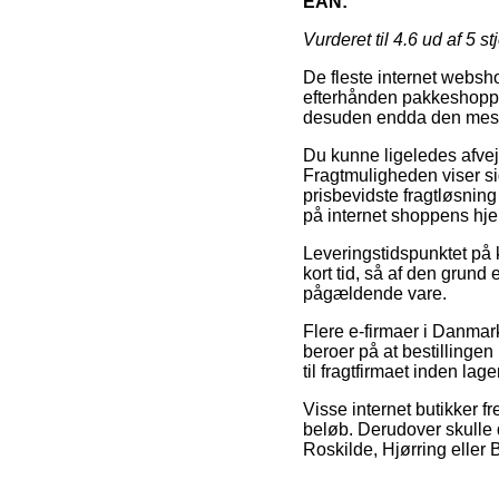
EAN:
Vurderet til
4.6
ud af 5 st
De fleste internet websho
efterhånden pakkeshoppen
desuden endda den mest l
Du kunne ligeledes afveje 
Fragtmuligheden viser si
prisbevidste fragtløsning
på internet shoppens hj
Leveringstidspunktet på k
kort tid, så af den grund
pågældende vare.
Flere e-firmaer i Danmar
beroer på at bestillingen
til fragtfirmaet inden lag
Visse internet butikker f
beløb. Derudover skulle 
Roskilde, Hjørring eller B