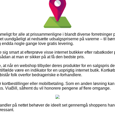
ligt for alle at prissammenligne i blandt diverse forretninger p
det uundgåeligt at nedsætte udsalgspriserne på varerne – til børn,
 endda nogle gange love gratis levering.
se sig smart at efterprøve visse internet butikker efter rabatkoder 
ådan at man er sikker på at få den bedste pris.
e, at når en webshop tilbyder deres produkter for en salgspris d
 tilfælde være en indikator for en uoprigtig internet butik. Kortkøb
istår folk overfor bedrageriske e-forhandlere.
for kortbestillinger eller mobilbetaling. Som en anden løsning kan
ks. ViaBill, såfremt du vil honorere pengene af flere omgange.
orhandler på nettet behøver de ideelt set gennemgå shoppens hand
eressant.