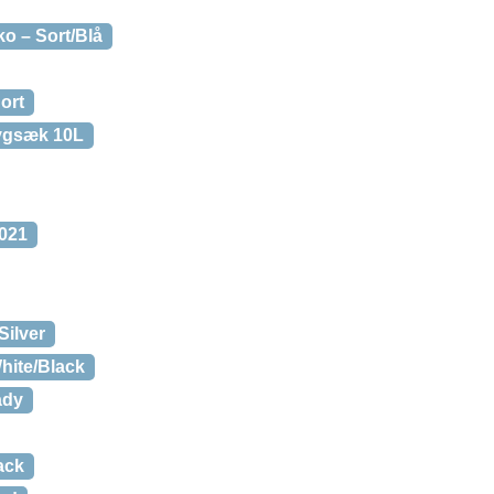
 – Sort/Blå
ort
ygsæk 10L
021
Silver
hite/Black
ady
ack