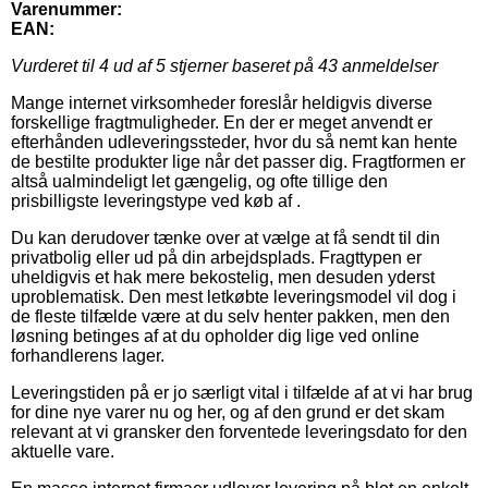
Varenummer:
EAN:
Vurderet til
4
ud af 5 stjerner baseret på
43
anmeldelser
Mange internet virksomheder foreslår heldigvis diverse
forskellige fragtmuligheder. En der er meget anvendt er
efterhånden udleveringssteder, hvor du så nemt kan hente
de bestilte produkter lige når det passer dig. Fragtformen er
altså ualmindeligt let gængelig, og ofte tillige den
prisbilligste leveringstype ved køb af .
Du kan derudover tænke over at vælge at få sendt til din
privatbolig eller ud på din arbejdsplads. Fragttypen er
uheldigvis et hak mere bekostelig, men desuden yderst
uproblematisk. Den mest letkøbte leveringsmodel vil dog i
de fleste tilfælde være at du selv henter pakken, men den
løsning betinges af at du opholder dig lige ved online
forhandlerens lager.
Leveringstiden på er jo særligt vital i tilfælde af at vi har brug
for dine nye varer nu og her, og af den grund er det skam
relevant at vi gransker den forventede leveringsdato for den
aktuelle vare.