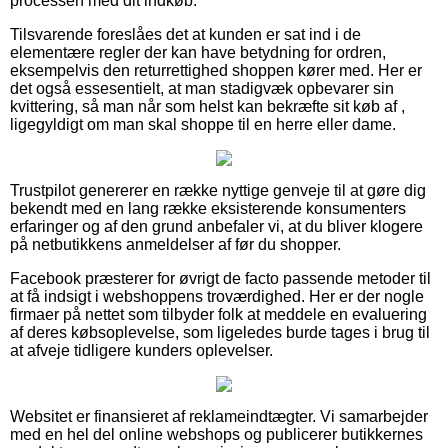
processen med dit indkøb.
Tilsvarende foreslåes det at kunden er sat ind i de
elementære regler der kan have betydning for ordren,
eksempelvis den returrettighed shoppen kører med. Her er
det også essesentielt, at man stadigvæk opbevarer sin
kvittering, så man når som helst kan bekræfte sit køb af ,
ligegyldigt om man skal shoppe til en herre eller dame.
Trustpilot genererer en række nyttige genveje til at gøre dig
bekendt med en lang række eksisterende konsumenters
erfaringer og af den grund anbefaler vi, at du bliver klogere
på netbutikkens anmeldelser af før du shopper.
Facebook præsterer for øvrigt de facto passende metoder til
at få indsigt i webshoppens troværdighed. Her er der nogle
firmaer på nettet som tilbyder folk at meddele en evaluering
af deres købsoplevelse, som ligeledes burde tages i brug til
at afveje tidligere kunders oplevelser.
Websitet er finansieret af reklameindtægter. Vi samarbejder
med en hel del online webshops og publicerer butikkernes