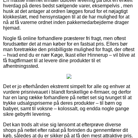
En masse internet firmaer udlover levering på blot en enkelt
hverdag på deres bedst sælgende varer, eksempelvis , men
husk at det antager at ordren lægges forud for et nøjagtigt
klokkeslæt, med hensynstagen til at de har mulighed for at
nå at få varerne ordnet inden pakkemedarbejderne drager
hjemad.
Nogle få online forhandlere præsterer fri fragt, men oftest
forudsætter det at man køber for en fastsat pris. Ellers bør
man foretrække den prisbilligste mulighed for fragt, der oftest
– hvad end du er nær Køge, Ikast eller Hinnerup – vil blive at
få fragtfirmaet til at levere dine produkter til et
afhentningssted.
Det er jo efterhånden ekstremt simpelt for alle og enhver at
vurdere prisniveauet i blandt forskellige e-firmaer, og derfor
har en lang række forhandlere på nettet set sig tvunget til at
trykke udsalgspriserne på deres produkter – til børn og
babyer, samt til voksne – kolossalt, og endda nogle gange
sikre gebyrfri levering.
Det kan trods alt vise sig lønsomt at efterprøve diverse
shops på nettet efter rabat på forinden du gennemfører dit
køb, således at du er sikker på at få den mest attraktive pris.