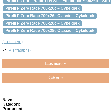
Pirelli P Zero – Race TLR SL – Foldedæk 700x26c – Sort
Pirelli P Zero Race 700x26c – Cykeldæk
Pirelli P Zero Race 700x26c Classic – Cykeldæk
Pirelli P Zero Race 700x28c – Cykeldæk
Pirelli P Zero Race 700x28c Classic – Cykeldæk
(Læs mere)
kr.
(Vis fragtpris)
Læs mere »
Køb nu »
Navn:
Kategori:
Producent: