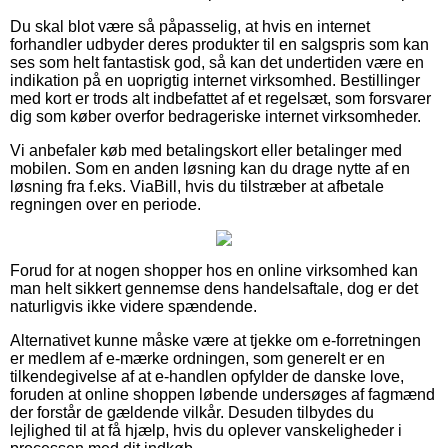
Du skal blot være så påpasselig, at hvis en internet
forhandler udbyder deres produkter til en salgspris som kan
ses som helt fantastisk god, så kan det undertiden være en
indikation på en uoprigtig internet virksomhed. Bestillinger
med kort er trods alt indbefattet af et regelsæt, som forsvarer
dig som køber overfor bedrageriske internet virksomheder.
Vi anbefaler køb med betalingskort eller betalinger med
mobilen. Som en anden løsning kan du drage nytte af en
løsning fra f.eks. ViaBill, hvis du tilstræber at afbetale
regningen over en periode.
Forud for at nogen shopper hos en online virksomhed kan
man helt sikkert gennemse dens handelsaftale, dog er det
naturligvis ikke videre spændende.
Alternativet kunne måske være at tjekke om e-forretningen
er medlem af e-mærke ordningen, som generelt er en
tilkendegivelse af at e-handlen opfylder de danske love,
foruden at online shoppen løbende undersøges af fagmænd
der forstår de gældende vilkår. Desuden tilbydes du
lejlighed til at få hjælp, hvis du oplever vanskeligheder i