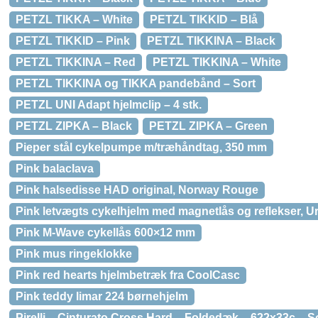
PETZL TIKKA – White
PETZL TIKKID – Blå
PETZL TIKKID – Pink
PETZL TIKKINA – Black
PETZL TIKKINA – Red
PETZL TIKKINA – White
PETZL TIKKINA og TIKKA pandebånd – Sort
PETZL UNI Adapt hjelmclip – 4 stk.
PETZL ZIPKA – Black
PETZL ZIPKA – Green
Pieper stål cykelpumpe m/træhåndtag, 350 mm
Pink balaclava
Pink halsedisse HAD original, Norway Rouge
Pink letvægts cykelhjelm med magnetlås og reflekser, U
Pink M-Wave cykellås 600×12 mm
Pink mus ringeklokke
Pink red hearts hjelmbetræk fra CoolCasc
Pink teddy limar 224 børnehjelm
Pirelli – Cinturato Cross Hard – Foldedæk – 622x33c – S