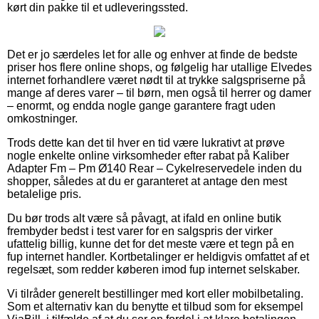
kørt din pakke til et udleveringssted.
Det er jo særdeles let for alle og enhver at finde de bedste
priser hos flere online shops, og følgelig har utallige Elvedes
internet forhandlere været nødt til at trykke salgspriserne på
mange af deres varer – til børn, men også til herrer og damer
– enormt, og endda nogle gange garantere fragt uden
omkostninger.
Trods dette kan det til hver en tid være lukrativt at prøve
nogle enkelte online virksomheder efter rabat på Kaliber
Adapter Fm – Pm Ø140 Rear – Cykelreservedele inden du
shopper, således at du er garanteret at antage den mest
betalelige pris.
Du bør trods alt være så påvagt, at ifald en online butik
frembyder bedst i test varer for en salgspris der virker
ufattelig billig, kunne det for det meste være et tegn på en
fup internet handler. Kortbetalinger er heldigvis omfattet af et
regelsæt, som redder køberen imod fup internet selskaber.
Vi tilråder generelt bestillinger med kort eller mobilbetaling.
Som et alternativ kan du benytte et tilbud som for eksempel