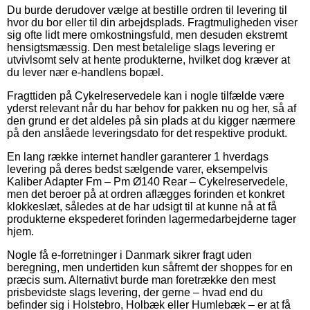
Du burde derudover vælge at bestille ordren til levering til
hvor du bor eller til din arbejdsplads. Fragtmuligheden viser
sig ofte lidt mere omkostningsfuld, men desuden ekstremt
hensigtsmæssig. Den mest betalelige slags levering er
utvivlsomt selv at hente produkterne, hvilket dog kræver at
du lever nær e-handlens bopæl.
Fragttiden på Cykelreservedele kan i nogle tilfælde være
yderst relevant når du har behov for pakken nu og her, så af
den grund er det aldeles på sin plads at du kigger nærmere
på den anslåede leveringsdato for det respektive produkt.
En lang række internet handler garanterer 1 hverdags
levering på deres bedst sælgende varer, eksempelvis
Kaliber Adapter Fm – Pm Ø140 Rear – Cykelreservedele,
men det beroer på at ordren aflægges forinden et konkret
klokkeslæt, således at de har udsigt til at kunne nå at få
produkterne ekspederet forinden lagermedarbejderne tager
hjem.
Nogle få e-forretninger i Danmark sikrer fragt uden
beregning, men undertiden kun såfremt der shoppes for en
præcis sum. Alternativt burde man foretrække den mest
prisbevidste slags levering, der gerne – hvad end du
befinder sig i Holstebro, Holbæk eller Humlebæk – er at få