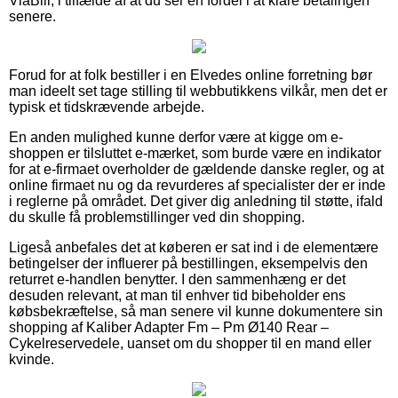
ViaBill, i tilfælde af at du ser en fordel i at klare betalingen
senere.
Forud for at folk bestiller i en Elvedes online forretning bør
man ideelt set tage stilling til webbutikkens vilkår, men det er
typisk et tidskrævende arbejde.
En anden mulighed kunne derfor være at kigge om e-
shoppen er tilsluttet e-mærket, som burde være en indikator
for at e-firmaet overholder de gældende danske regler, og at
online firmaet nu og da revurderes af specialister der er inde
i reglerne på området. Det giver dig anledning til støtte, ifald
du skulle få problemstillinger ved din shopping.
Ligeså anbefales det at køberen er sat ind i de elementære
betingelser der influerer på bestillingen, eksempelvis den
returret e-handlen benytter. I den sammenhæng er det
desuden relevant, at man til enhver tid bibeholder ens
købsbekræftelse, så man senere vil kunne dokumentere sin
shopping af Kaliber Adapter Fm – Pm Ø140 Rear –
Cykelreservedele, uanset om du shopper til en mand eller
kvinde.