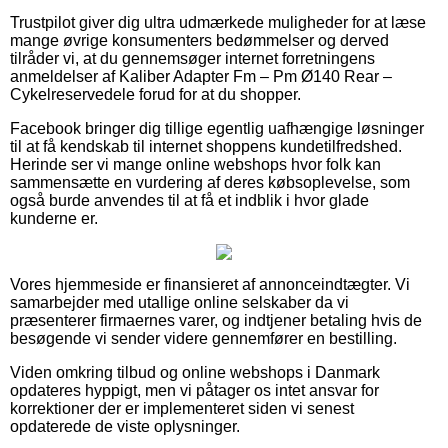
Trustpilot giver dig ultra udmærkede muligheder for at læse
mange øvrige konsumenters bedømmelser og derved
tilråder vi, at du gennemsøger internet forretningens
anmeldelser af Kaliber Adapter Fm – Pm Ø140 Rear –
Cykelreservedele forud for at du shopper.
Facebook bringer dig tillige egentlig uafhængige løsninger
til at få kendskab til internet shoppens kundetilfredshed.
Herinde ser vi mange online webshops hvor folk kan
sammensætte en vurdering af deres købsoplevelse, som
også burde anvendes til at få et indblik i hvor glade
kunderne er.
Vores hjemmeside er finansieret af annonceindtægter. Vi
samarbejder med utallige online selskaber da vi
præsenterer firmaernes varer, og indtjener betaling hvis de
besøgende vi sender videre gennemfører en bestilling.
Viden omkring tilbud og online webshops i Danmark
opdateres hyppigt, men vi påtager os intet ansvar for
korrektioner der er implementeret siden vi senest
opdaterede de viste oplysninger.