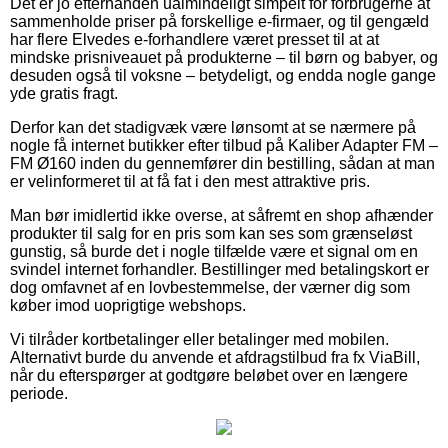
Det er jo efterhånden ualmindeligt simpelt for forbrugerne at
sammenholde priser på forskellige e-firmaer, og til gengæld
har flere Elvedes e-forhandlere været presset til at at
mindske prisniveauet på produkterne – til børn og babyer, og
desuden også til voksne – betydeligt, og endda nogle gange
yde gratis fragt.
Derfor kan det stadigvæk være lønsomt at se nærmere på
nogle få internet butikker efter tilbud på Kaliber Adapter FM –
FM Ø160 inden du gennemfører din bestilling, sådan at man
er velinformeret til at få fat i den mest attraktive pris.
Man bør imidlertid ikke overse, at såfremt en shop afhænder
produkter til salg for en pris som kan ses som grænseløst
gunstig, så burde det i nogle tilfælde være et signal om en
svindel internet forhandler. Bestillinger med betalingskort er
dog omfavnet af en lovbestemmelse, der værner dig som
køber imod uoprigtige webshops.
Vi tilråder kortbetalinger eller betalinger med mobilen.
Alternativt burde du anvende et afdragstilbud fra fx ViaBill,
når du efterspørger at godtgøre beløbet over en længere
periode.