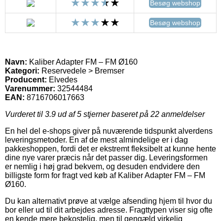
Besøg webshop
Besøg webshop
Navn:
Kaliber Adapter FM – FM Ø160
Kategori:
Reservedele > Bremser
Producent:
Elvedes
Varenummer:
32544484
EAN:
8716706017663
Vurderet til
3.9
ud af 5 stjerner baseret på
22
anmeldelser
En hel del e-shops giver på nuværende tidspunkt alverdens
leveringsmetoder. En af de mest almindelige er i dag
pakkeshoppen, fordi det er ekstremt fleksibelt at kunne hente
dine nye varer præcis når det passer dig. Leveringsformen
er nemlig i høj grad bekvem, og desuden endvidere den
billigste form for fragt ved køb af Kaliber Adapter FM – FM
Ø160.
Du kan alternativt prøve at vælge afsending hjem til hvor du
bor eller ud til dit arbejdes adresse. Fragttypen viser sig ofte
en kende mere bekostelig, men til gengæld virkelig