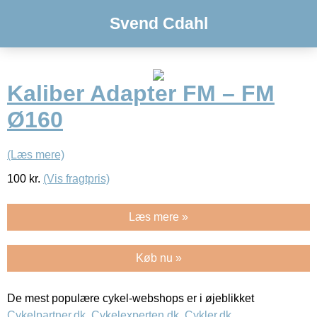
Svend Cdahl
Kaliber Adapter FM – FM
Ø160
(Læs mere)
100
kr.
(Vis fragtpris)
Læs mere »
Køb nu »
De mest populære cykel-webshops er i øjeblikket
Cykelpartner.dk
,
Cykelexperten.dk
,
Cykler.dk
,