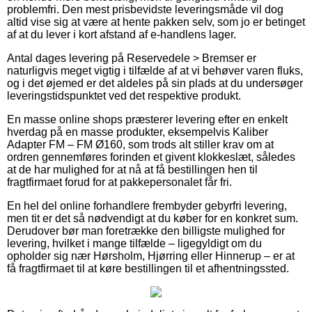
problemfri. Den mest prisbevidste leveringsmåde vil dog
altid vise sig at være at hente pakken selv, som jo er betinget
af at du lever i kort afstand af e-handlens lager.
Antal dages levering på Reservedele > Bremser er
naturligvis meget vigtig i tilfælde af at vi behøver varen fluks,
og i det øjemed er det aldeles på sin plads at du undersøger
leveringstidspunktet ved det respektive produkt.
En masse online shops præsterer levering efter en enkelt
hverdag på en masse produkter, eksempelvis Kaliber
Adapter FM – FM Ø160, som trods alt stiller krav om at
ordren gennemføres forinden et givent klokkeslæt, således
at de har mulighed for at nå at få bestillingen hen til
fragtfirmaet forud for at pakkepersonalet får fri.
En hel del online forhandlere frembyder gebyrfri levering,
men tit er det så nødvendigt at du køber for en konkret sum.
Derudover bør man foretrække den billigste mulighed for
levering, hvilket i mange tilfælde – ligegyldigt om du
opholder sig nær Hørsholm, Hjørring eller Hinnerup – er at
få fragtfirmaet til at køre bestillingen til et afhentningssted.