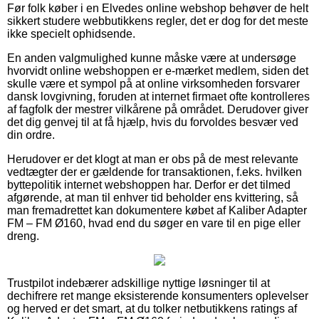
Før folk køber i en Elvedes online webshop behøver de helt
sikkert studere webbutikkens regler, det er dog for det meste
ikke specielt ophidsende.
En anden valgmulighed kunne måske være at undersøge
hvorvidt online webshoppen er e-mærket medlem, siden det
skulle være et sympol på at online virksomheden forsvarer
dansk lovgivning, foruden at internet firmaet ofte kontrolleres
af fagfolk der mestrer vilkårene på området. Derudover giver
det dig genvej til at få hjælp, hvis du forvoldes besvær ved
din ordre.
Herudover er det klogt at man er obs på de mest relevante
vedtægter der er gældende for transaktionen, f.eks. hvilken
byttepolitik internet webshoppen har. Derfor er det tilmed
afgørende, at man til enhver tid beholder ens kvittering, så
man fremadrettet kan dokumentere købet af Kaliber Adapter
FM – FM Ø160, hvad end du søger en vare til en pige eller
dreng.
Trustpilot indebærer adskillige nyttige løsninger til at
dechifrere ret mange eksisterende konsumenters oplevelser
og herved er det smart, at du tolker netbutikkens ratings af