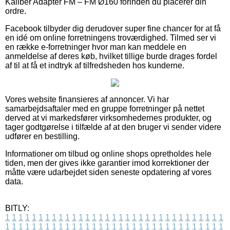
Kaliber Adapter FM – FM Ø160 forinden du placerer din
ordre.
Facebook tilbyder dig derudover super fine chancer for at få
en idé om online forretningens troværdighed. Tilmed ser vi
en række e-forretninger hvor man kan meddele en
anmeldelse af deres køb, hvilket tillige burde drages fordel
af til at få et indtryk af tilfredsheden hos kunderne.
Vores website finansieres af annoncer. Vi har
samarbejdsaftaler med en gruppe forretninger på nettet
derved at vi markedsfører virksomhedernes produkter, og
tager godtgørelse i tilfælde af at den bruger vi sender videre
udfører en bestilling.
Informationer om tilbud og online shops opretholdes hele
tiden, men der gives ikke garantier imod korrektioner der
måtte være udarbejdet siden seneste opdatering af vores
data.
BITLY:
1
1
1
1
1
1
1
1
1
1
1
1
1
1
1
1
1
1
1
1
1
1
1
1
1
1
1
1
1
1
1
1
1
1
1
1
1
1
1
1
1
1
1
1
1
1
1
1
1
1
1
1
1
1
1
1
1
1
1
1
1
1
1
1
1
1