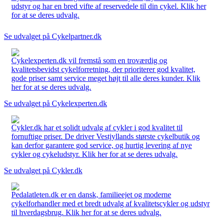
udstyr og har en bred vifte af reservedele til din cykel. Klik her
for at se deres udvalg.
Se udvalget på Cykelpartner.dk
Cykelexperten.dk vil fremstå som en troværdig og
kvalitetsbevidst cykelforretning, der prioriterer god kvalitet,
gode priser samt service meget højt til alle deres kunder. Klik
her for at se deres udvalg.
Se udvalget på Cykelexperten.dk
Cykler.dk har et solidt udvalg af cykler i god kvalitet til
fornuftige priser. De driver Vestjyllands største cykelbutik og
kan derfor garantere god service, og hurtig levering af nye
cykler og cykeludstyr. Klik her for at se deres udvalg.
Se udvalget på Cykler.dk
Pedalatleten.dk er en dansk, familieejet og moderne
cykelforhandler med et bredt udvalg af kvalitetscykler og udstyr
til hverdagsbrug. Klik her for at se deres udvalg.