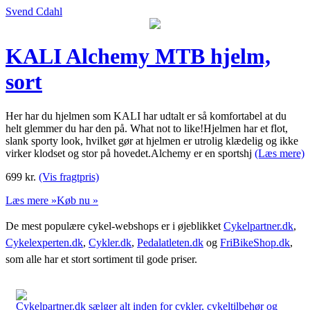
Svend Cdahl
KALI Alchemy MTB hjelm,
sort
Her har du hjelmen som KALI har udtalt er så komfortabel at du
helt glemmer du har den på. What not to like!Hjelmen har et flot,
slank sporty look, hvilket gør at hjelmen er utrolig klædelig og ikke
virker klodset og stor på hovedet.Alchemy er en sportshj
(Læs mere)
699
kr.
(Vis fragtpris)
Læs mere »
Køb nu »
De mest populære cykel-webshops er i øjeblikket
Cykelpartner.dk
,
Cykelexperten.dk
,
Cykler.dk
,
Pedalatleten.dk
og
FriBikeShop.dk
,
som alle har et stort sortiment til gode priser.
Cykelpartner.dk sælger alt inden for cykler, cykeltilbehør og