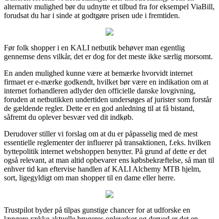
alternativ mulighed bør du udnytte et tilbud fra for eksempel ViaBill,
forudsat du har i sinde at godtgøre prisen ude i fremtiden.
Før folk shopper i en KALI netbutik behøver man egentlig
gennemse dens vilkår, det er dog for det meste ikke særlig morsomt.
En anden mulighed kunne være at bemærke hvorvidt internet
firmaet er e-mærke godkendt, hvilket bør være en indikation om at
internet forhandleren adlyder den officielle danske lovgivning,
foruden at netbutikken undertiden undersøges af jurister som forstår
de gældende regler. Dette er en god anledning til at få bistand,
såfremt du oplever besvær ved dit indkøb.
Derudover stiller vi forslag om at du er påpasselig med de mest
essentielle reglementer der influerer på transaktionen, f.eks. hvilken
byttepolitik internet webshoppen benytter. På grund af dette er det
også relevant, at man altid opbevarer ens købsbekræftelse, så man til
enhver tid kan eftervise handlen af KALI Alchemy MTB hjelm,
sort, ligegyldigt om man shopper til en dame eller herre.
Trustpilot byder på tilpas gunstige chancer for at udforske en
længere række aktuelle brugeres oplevelser og derved er det en