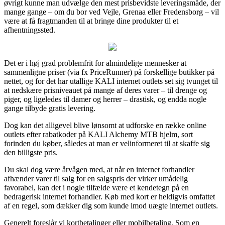
øvrigt kunne man udvælge den mest prisbevidste leveringsmåde, der
mange gange – om du bor ved Vejle, Grenaa eller Fredensborg – vil
være at få fragtmanden til at bringe dine produkter til et
afhentningssted.
Det er i høj grad problemfrit for almindelige mennesker at
sammenligne priser (via fx PriceRunner) på forskellige butikker på
nettet, og for det har utallige KALI internet outlets set sig tvunget til
at nedskære prisniveauet på mange af deres varer – til drenge og
piger, og ligeledes til damer og herrer – drastisk, og endda nogle
gange tilbyde gratis levering.
Dog kan det alligevel blive lønsomt at udforske en række online
outlets efter rabatkoder på KALI Alchemy MTB hjelm, sort
forinden du køber, således at man er velinformeret til at skaffe sig
den billigste pris.
Du skal dog være årvågen med, at når en internet forhandler
afhænder varer til salg for en salgspris der virker umådelig
favorabel, kan det i nogle tilfælde være et kendetegn på en
bedragerisk internet forhandler. Køb med kort er heldigvis omfattet
af en regel, som dækker dig som kunde imod uægte internet outlets.
Generelt foreslår vi kortbetalinger eller mobilbetaling. Som en