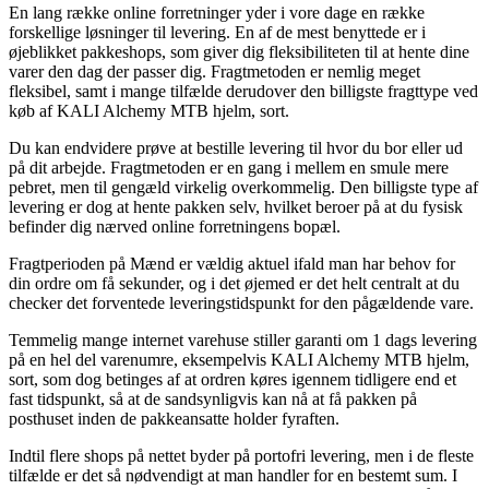
En lang række online forretninger yder i vore dage en række
forskellige løsninger til levering. En af de mest benyttede er i
øjeblikket pakkeshops, som giver dig fleksibiliteten til at hente dine
varer den dag der passer dig. Fragtmetoden er nemlig meget
fleksibel, samt i mange tilfælde derudover den billigste fragttype ved
køb af KALI Alchemy MTB hjelm, sort.
Du kan endvidere prøve at bestille levering til hvor du bor eller ud
på dit arbejde. Fragtmetoden er en gang i mellem en smule mere
pebret, men til gengæld virkelig overkommelig. Den billigste type af
levering er dog at hente pakken selv, hvilket beroer på at du fysisk
befinder dig nærved online forretningens bopæl.
Fragtperioden på Mænd er vældig aktuel ifald man har behov for
din ordre om få sekunder, og i det øjemed er det helt centralt at du
checker det forventede leveringstidspunkt for den pågældende vare.
Temmelig mange internet varehuse stiller garanti om 1 dags levering
på en hel del varenumre, eksempelvis KALI Alchemy MTB hjelm,
sort, som dog betinges af at ordren køres igennem tidligere end et
fast tidspunkt, så at de sandsynligvis kan nå at få pakken på
posthuset inden de pakkeansatte holder fyraften.
Indtil flere shops på nettet byder på portofri levering, men i de fleste
tilfælde er det så nødvendigt at man handler for en bestemt sum. I