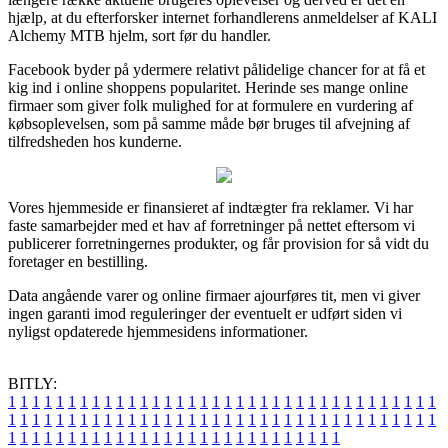
hjælp, at du efterforsker internet forhandlerens anmeldelser af KALI
Alchemy MTB hjelm, sort før du handler.
Facebook byder på ydermere relativt pålidelige chancer for at få et
kig ind i online shoppens popularitet. Herinde ses mange online
firmaer som giver folk mulighed for at formulere en vurdering af
købsoplevelsen, som på samme måde bør bruges til afvejning af
tilfredsheden hos kunderne.
Vores hjemmeside er finansieret af indtægter fra reklamer. Vi har
faste samarbejder med et hav af forretninger på nettet eftersom vi
publicerer forretningernes produkter, og får provision for så vidt du
foretager en bestilling.
Data angående varer og online firmaer ajourføres tit, men vi giver
ingen garanti imod reguleringer der eventuelt er udført siden vi
nyligst opdaterede hjemmesidens informationer.
BITLY:
1
1
1
1
1
1
1
1
1
1
1
1
1
1
1
1
1
1
1
1
1
1
1
1
1
1
1
1
1
1
1
1
1
1
1
1
1
1
1
1
1
1
1
1
1
1
1
1
1
1
1
1
1
1
1
1
1
1
1
1
1
1
1
1
1
1
1
1
1
1
1
1
1
1
1
1
1
1
1
1
1
1
1
1
1
1
1
1
1
1
1
1
1
1
1
1
1
1
1
1