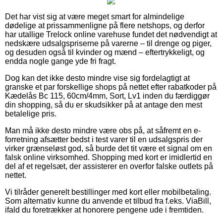
Det har vist sig at være meget smart for almindelige
dødelige at prissammenligne på flere netshops, og derfor
har utallige Trelock online varehuse fundet det nødvendigt at
nedskære udsalgspriserne på varerne – til drenge og piger,
og desuden også til kvinder og mænd – eftertrykkeligt, og
endda nogle gange yde fri fragt.
Dog kan det ikke desto mindre vise sig fordelagtigt at
granske et par forskellige shops på nettet efter rabatkoder på
Kædelås Bc 115, 60cm/4mm, Sort, Lv1 inden du færdiggør
din shopping, så du er skudsikker på at antage den mest
betalelige pris.
Man må ikke desto mindre være obs på, at såfremt en e-
forretning afsætter bedst i test varer til en udsalgspris der
virker grænseløst god, så burde det tit være et signal om en
falsk online virksomhed. Shopping med kort er imidlertid en
del af et regelsæt, der assisterer en overfor falske outlets på
nettet.
Vi tilråder generelt bestillinger med kort eller mobilbetaling.
Som alternativ kunne du anvende et tilbud fra f.eks. ViaBill,
ifald du foretrækker at honorere pengene ude i fremtiden.