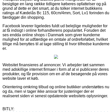
besigtige en lang række tidligere køberes opfattelser og på
grund af dette er det smart, at du tolker internet butikkens
ratings af Kædelås Bc 115, 60cm/4mm, Sort, Lv1 forinden du
færdiggør din shopping.
Facebook leverer ligeledes fuldt ud belejlige muligheder for
at få indsigt i online forhandlerens popularitet. Foruden det
ses endda online shops i Danmark som giver kunderne
mulighed for at udfærdige en omtale af ordreforløbet, hvilket
tillige må benyttes til at tage stilling til hvor tilfredse kunderne
er.
Websitet finansieres af annoncer. Vi arbejder tæt sammen
med adskillige internet firmaer i form af at vi publicerer deres
produkter, og får provision om en af de besøgende på vores
website laver et køb.
Orientering omkring tilbud og online butikker understøttes nu
og da, men vi tager ikke ansvar for justeringer der er
realiseret siden vi senest opdaterede websitets oplysninger.
BITLY: