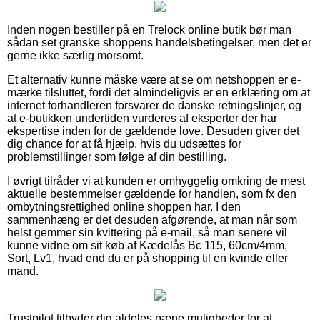
Inden nogen bestiller på en Trelock online butik bør man
sådan set granske shoppens handelsbetingelser, men det er
gerne ikke særlig morsomt.
Et alternativ kunne måske være at se om netshoppen er e-
mærke tilsluttet, fordi det almindeligvis er en erklæring om at
internet forhandleren forsvarer de danske retningslinjer, og
at e-butikken undertiden vurderes af eksperter der har
ekspertise inden for de gældende love. Desuden giver det
dig chance for at få hjælp, hvis du udsættes for
problemstillinger som følge af din bestilling.
I øvrigt tilråder vi at kunden er omhyggelig omkring de mest
aktuelle bestemmelser gældende for handlen, som fx den
ombytningsrettighed online shoppen har. I den
sammenhæng er det desuden afgørende, at man når som
helst gemmer sin kvittering på e-mail, så man senere vil
kunne vidne om sit køb af Kædelås Bc 115, 60cm/4mm,
Sort, Lv1, hvad end du er på shopping til en kvinde eller
mand.
Trustpilot tilbyder dig aldeles pæne muligheder for at