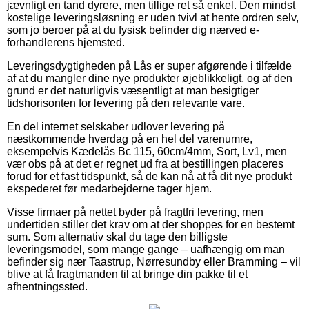
jævnligt en tand dyrere, men tillige ret så enkel. Den mindst
kostelige leveringsløsning er uden tvivl at hente ordren selv,
som jo beroer på at du fysisk befinder dig nærved e-
forhandlerens hjemsted.
Leveringsdygtigheden på Lås er super afgørende i tilfælde
af at du mangler dine nye produkter øjeblikkeligt, og af den
grund er det naturligvis væsentligt at man besigtiger
tidshorisonten for levering på den relevante vare.
En del internet selskaber udlover levering på
næstkommende hverdag på en hel del varenumre,
eksempelvis Kædelås Bc 115, 60cm/4mm, Sort, Lv1, men
vær obs på at det er regnet ud fra at bestillingen placeres
forud for et fast tidspunkt, så de kan nå at få dit nye produkt
ekspederet før medarbejderne tager hjem.
Visse firmaer på nettet byder på fragtfri levering, men
undertiden stiller det krav om at der shoppes for en bestemt
sum. Som alternativ skal du tage den billigste
leveringsmodel, som mange gange – uafhængig om man
befinder sig nær Taastrup, Nørresundby eller Bramming – vil
blive at få fragtmanden til at bringe din pakke til et
afhentningssted.