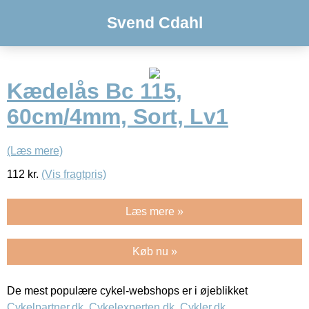
Svend Cdahl
Kædelås Bc 115,
60cm/4mm, Sort, Lv1
(Læs mere)
112
kr.
(Vis fragtpris)
Læs mere »
Køb nu »
De mest populære cykel-webshops er i øjeblikket
Cykelpartner.dk
,
Cykelexperten.dk
,
Cykler.dk
,