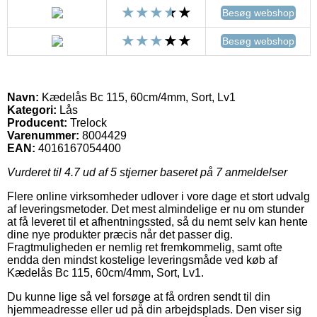
Besøg webshop
Besøg webshop
Navn:
Kædelås Bc 115, 60cm/4mm, Sort, Lv1
Kategori:
Lås
Producent:
Trelock
Varenummer:
8004429
EAN:
4016167054400
Vurderet til
4.7
ud af 5 stjerner baseret på
7
anmeldelser
Flere online virksomheder udlover i vore dage et stort udvalg
af leveringsmetoder. Det mest almindelige er nu om stunder
at få leveret til et afhentningssted, så du nemt selv kan hente
dine nye produkter præcis når det passer dig.
Fragtmuligheden er nemlig ret fremkommelig, samt ofte
endda den mindst kostelige leveringsmåde ved køb af
Kædelås Bc 115, 60cm/4mm, Sort, Lv1.
Du kunne lige så vel forsøge at få ordren sendt til din
hjemmeadresse eller ud på din arbejdsplads. Den viser sig