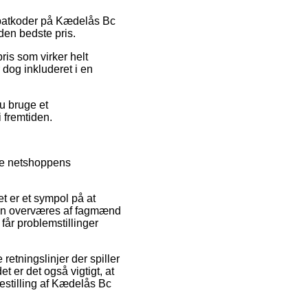
rabatkoder på Kædelås Bc
den bedste pris.
ris som virker helt
 dog inkluderet i en
u bruge et
i fremtiden.
eje netshoppens
t er et sympol på at
anden overværes af fagmænd
får problemstillinger
etningslinjer der spiller
det er det også vigtigt, at
bestilling af Kædelås Bc