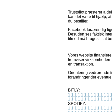
Trustpilot præsterer ald
kan det være til hjælp, 
du bestiller.
Facebook forærer dig lige
Desuden ses faktisk inter
tilmed må bruges til at 
Vores website finansieres
fremviser virksomhedernes
en transaktion.
Orientering vedrørende t
forandringer der eventuel
BITLY:
1
1
1
1
1
1
1
1
1
1
1
1
1
1
1
1
1
1
1
1
1
1
1
1
1
1
SPOTIFY:
1
1
1
1
1
1
1
1
1
1
1
1
1