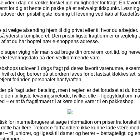
 yder i dag en række forskellige muligheder for fragt. En favorit 
mt for dig at hente din pakke på et selvvalgt tidspunkt. Løsninge
rudover den prisbilligste løsning til levering ved køb af Kædel
t vælge afsending hjem til dig privat eller til hvor du arbejder. 
å yderst ukompliceret. Den prisbilligste fragtform er unægtelig 
t af at du har bopæl nær e-shoppens adresse.
o super vigtig når man skal bruge din ordre om kort tid, og herve
åede leveringsdato på den vedkommende vare.
ebshops udlover 1 dags fragt på deres favorit varenumre, ekse
ilket dog beroer på at ordren laves før et fastsat klokkeslæt, s
etjent forinden personalet har fyraften.
er på fragt uden betaling, men i reglen er det forudsat at du købe
ge den billigste leveringsmetode, hvilket ofte – ligegyldigt om 
 – er at få fragtfirmaet til at køre dine varer til en pakkeshop.
isk for internetbrugere at søge information om priser fra forskell
dette har flere Trelock e-forhandlere ikke kunne lade være med
r – til juniorer, og ligeså til damer og herrer – betragteligt, og
stninger.