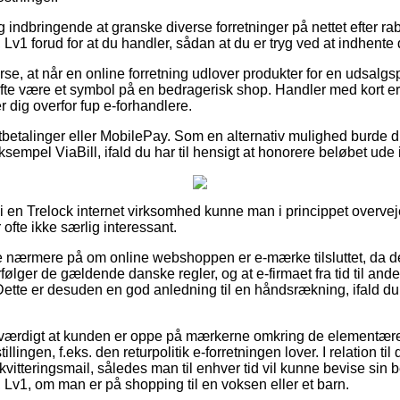
ig indbringende at granske diverse forretninger på nettet efter 
v1 forud for at du handler, sådan at du er tryg ved at indhente 
rse, at når en online forretning udlover produkter for en udsalgsp
ofte være et symbol på en bedragerisk shop. Handler med kort er
 dig overfor fup e-forhandlere.
rtbetalinger eller MobilePay. Som en alternativ mulighed burde d
eksempel ViaBill, ifald du har til hensigt at honorere beløbet ude 
r i en Trelock internet virksomhed kunne man i princippet overv
 ofte ikke særlig interessant.
 se nærmere på om online webshoppen er e-mærke tilsluttet, da de
erfølger de gældende danske regler, og at e-firmaet fra tid til 
. Dette er desuden en god anledning til en håndsrækning, ifald du 
sværdigt at kunden er oppe på mærkerne omkring de elementære r
llingen, f.eks. den returpolitik e-forretningen lover. I relation til 
vitteringsmail, således man til enhver tid vil kunne bevise sin 
v1, om man er på shopping til en voksen eller et barn.