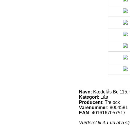
Navn:
Kædelås Bc 115, 
Kategori:
Lås
Producent:
Trelock
Varenummer:
8004581
EAN:
4016167057517
Vurderet til
4.1
ud af 5 st