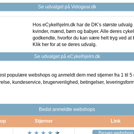
Se udvalget på Velogear.dk
Hos eCykelhjelm.dk har de DK's største udvalg a
kvinder, mænd, børn og babyer. Alle deres cyke
godkendte, hvorfor du kan være helt tryg ved at
Klik her for at se deres udvalg.
Se udvalget på eCykelhjelm.dk
t populære webshops og anmeldt dem med stjerner fra 1 til 5 ud
rrelse, kundeservice, brugervenlighed, betingelser, leveringsfor
Bedst anmeldte webshops
op
Stjerner
Link
Besøg webshop