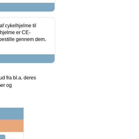
f cykelhjelme til
lhjelme er CE-
 bestille gennem dem.
 fra bl.a. deres
mer og