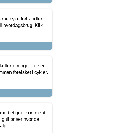
erne cykelforhandler
til hverdagsbrug. Klik
lforretninger - de er
mmen forelsket i cykler.
 med et godt sortiment
g til priser hvor de
alg.