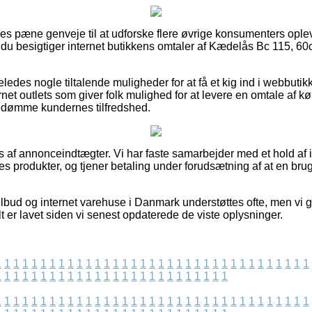
eles pæne genveje til at udforske flere øvrige konsumenters ople
at du besigtiger internet butikkens omtaler af Kædelås Bc 115, 
ledes nogle tiltalende muligheder for at få et kig ind i webbutik
net outlets som giver folk mulighed for at levere en omtale af k
bedømme kundernes tilfredshed.
 af annonceindtægter. Vi har faste samarbejder med et hold af i
 produkter, og tjener betaling under forudsætning af at en brug
ilbud og internet varehuse i Danmark understøttes ofte, men vi g
t er lavet siden vi senest opdaterede de viste oplysninger.
1
1
1
1
1
1
1
1
1
1
1
1
1
1
1
1
1
1
1
1
1
1
1
1
1
1
1
1
1
1
1
1
1
1
1
1
1
1
1
1
1
1
1
1
1
1
1
1
1
1
1
1
1
1
1
1
1
1
1
1
1
1
1
1
1
1
1
1
1
1
1
1
1
1
1
1
1
1
1
1
1
1
1
1
1
1
1
1
1
1
1
1
1
1
1
1