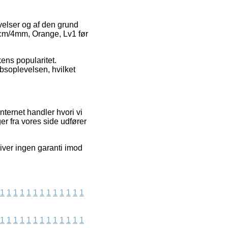
velser og af den grund
60cm/4mm, Orange, Lv1 før
kens popularitet.
øbsoplevelsen, hvilket
nternet handler hvori vi
er fra vores side udfører
iver ingen garanti imod
1
1
1
1
1
1
1
1
1
1
1
1
1
1
1
1
1
1
1
1
1
1
1
1
1
1