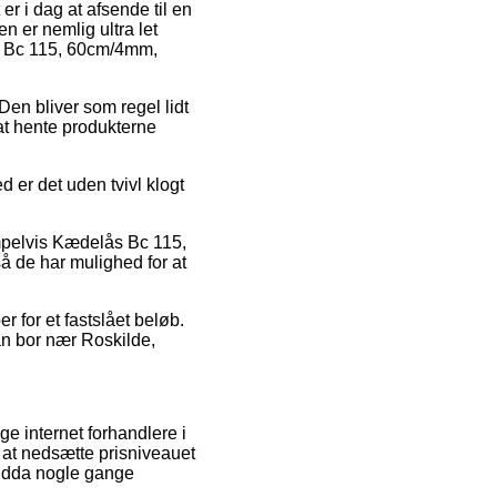
er i dag at afsende til en
n er nemlig ultra let
ås Bc 115, 60cm/4mm,
Den bliver som regel lidt
at hente produkterne
d er det uden tvivl klogt
mpelvis Kædelås Bc 115,
å de har mulighed for at
r for et fastslået beløb.
man bor nær Roskilde,
ige internet forhandlere i
 at nedsætte prisniveauet
 endda nogle gange