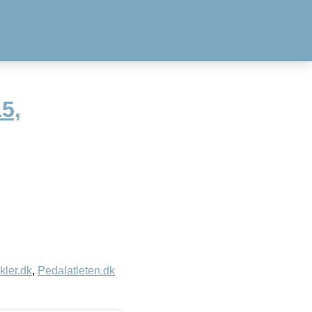
5,
kler.dk
,
Pedalatleten.dk