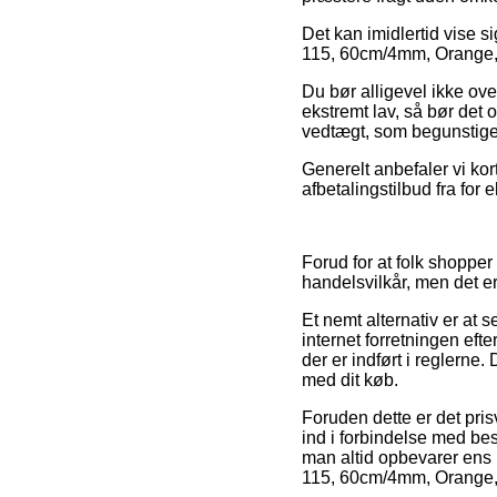
Det kan imidlertid vise s
115, 60cm/4mm, Orange, L
Du bør alligevel ikke ove
ekstremt lav, så bør det 
vedtægt, som begunstiger
Generelt anbefaler vi ko
afbetalingstilbud fra for 
Forud for at folk shoppe
handelsvilkår, men det er
Et nemt alternativ er at
internet forretningen eft
der er indført i reglerne
med dit køb.
Foruden dette er det pri
ind i forbindelse med besti
man altid opbevarer ens k
115, 60cm/4mm, Orange, L