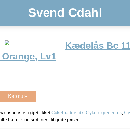
Svend Cdahl
Kædelås Bc 11
 Orange, Lv1
Køb nu »
webshops er i øjeblikket
Cykelpartner.dk
,
Cykelexperten.dk
,
Cy
alle har et stort sortiment til gode priser.