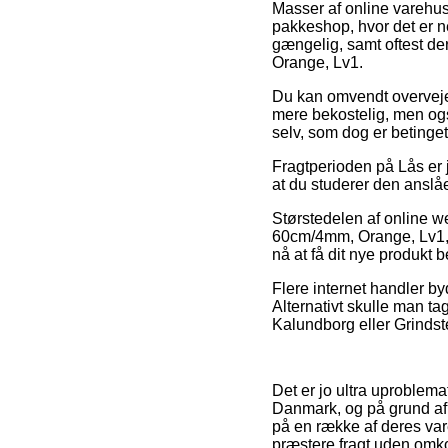
Masser af online varehuse
pakkeshop, hvor det er ne
gængelig, samt oftest de
Orange, Lv1.
Du kan omvendt overveje a
mere bekostelig, men ogs
selv, som dog er betinge
Fragtperioden på Lås er j
at du studerer den ansl
Størstedelen af online w
60cm/4mm, Orange, Lv1, hv
nå at få dit nye produkt b
Flere internet handler byd
Alternativt skulle man ta
Kalundborg eller Grindsted
Det er jo ultra uproblemat
Danmark, og på grund af 
på en række af deres vare
præstere fragt uden omko