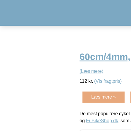
60cm/4mm,
(Læs mere)
112
kr.
(Vis fragtpris)
Læs mere »
De mest populære cykel-
og
FriBikeShop.dk
, som 