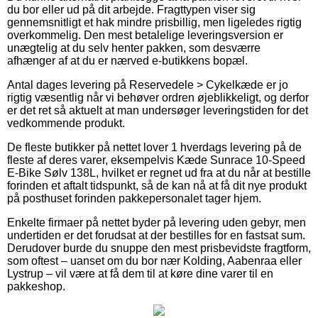
du bor eller ud på dit arbejde. Fragttypen viser sig
gennemsnitligt et hak mindre prisbillig, men ligeledes rigtig
overkommelig. Den mest betalelige leveringsversion er
unægtelig at du selv henter pakken, som desværre
afhænger af at du er nærved e-butikkens bopæl.
Antal dages levering på Reservedele > Cykelkæde er jo
rigtig væsentlig når vi behøver ordren øjeblikkeligt, og derfor
er det ret så aktuelt at man undersøger leveringstiden for det
vedkommende produkt.
De fleste butikker på nettet lover 1 hverdags levering på de
fleste af deres varer, eksempelvis Kæde Sunrace 10-Speed
E-Bike Sølv 138L, hvilket er regnet ud fra at du når at bestille
forinden et aftalt tidspunkt, så de kan nå at få dit nye produkt
på posthuset forinden pakkepersonalet tager hjem.
Enkelte firmaer på nettet byder på levering uden gebyr, men
undertiden er det forudsat at der bestilles for en fastsat sum.
Derudover burde du snuppe den mest prisbevidste fragtform,
som oftest – uanset om du bor nær Kolding, Aabenraa eller
Lystrup – vil være at få dem til at køre dine varer til en
pakkeshop.