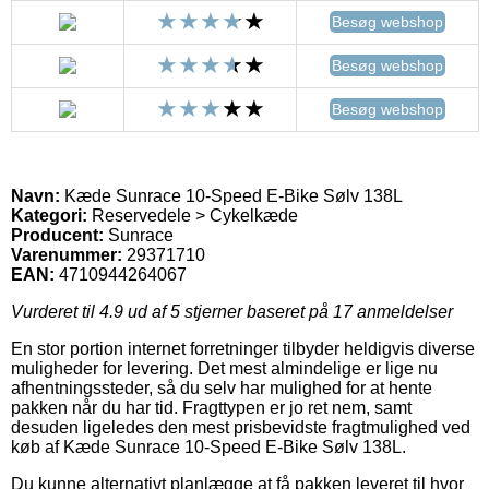
Besøg webshop
Besøg webshop
Besøg webshop
Navn:
Kæde Sunrace 10-Speed E-Bike Sølv 138L
Kategori:
Reservedele > Cykelkæde
Producent:
Sunrace
Varenummer:
29371710
EAN:
4710944264067
Vurderet til
4.9
ud af 5 stjerner baseret på
17
anmeldelser
En stor portion internet forretninger tilbyder heldigvis diverse
muligheder for levering. Det mest almindelige er lige nu
afhentningssteder, så du selv har mulighed for at hente
pakken når du har tid. Fragttypen er jo ret nem, samt
desuden ligeledes den mest prisbevidste fragtmulighed ved
køb af Kæde Sunrace 10-Speed E-Bike Sølv 138L.
Du kunne alternativt planlægge at få pakken leveret til hvor