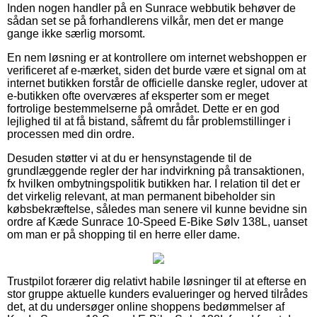
Inden nogen handler på en Sunrace webbutik behøver de
sådan set se på forhandlerens vilkår, men det er mange
gange ikke særlig morsomt.
En nem løsning er at kontrollere om internet webshoppen er
verificeret af e-mærket, siden det burde være et signal om at
internet butikken forstår de officielle danske regler, udover at
e-butikken ofte overværes af eksperter som er meget
fortrolige bestemmelserne på området. Dette er en god
lejlighed til at få bistand, såfremt du får problemstillinger i
processen med din ordre.
Desuden støtter vi at du er hensynstagende til de
grundlæggende regler der har indvirkning på transaktionen,
fx hvilken ombytningspolitik butikken har. I relation til det er
det virkelig relevant, at man permanent bibeholder sin
købsbekræftelse, således man senere vil kunne bevidne sin
ordre af Kæde Sunrace 10-Speed E-Bike Sølv 138L, uanset
om man er på shopping til en herre eller dame.
Trustpilot forærer dig relativt habile løsninger til at efterse en
stor gruppe aktuelle kunders evalueringer og herved tilrådes
det, at du undersøger online shoppens bedømmelser af