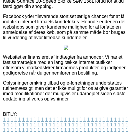
Kæde Sunrace 10-Speed E-Bike Sølv 138L forud for at du
færdiggør din shopping.
Facebook yder tilsvarende stort set ærlige chancer for at få
indblik i internet firmaets kundefokus. Herinde er der en del
webshops som giver kunderne mulighed for at forfatte en
anmeldelse af deres køb, som på samme måde bør bruges
til vurdering af hvor tilfredse kunderne er.
Websitet er finansieret af indtægter fra annoncer. Vi har et
fast samarbejde med en lang række internet butikker
eftersom vi markedsfører firmaernes produkter, og indtjener
godtgørelse når du gennemfører en bestilling.
Oplysninger omkring tilbud og e-forretninger understøttes
rutinemæssigt, men det er ikke muligt for os at give garantier
imod modifikationer der muligvis er udarbejdet siden sidste
opdatering af vores oplysninger.
BITLY:
1
1
1
1
1
1
1
1
1
1
1
1
1
1
1
1
1
1
1
1
1
1
1
1
1
1
1
1
1
1
1
1
1
1
1
1
1
1
1
1
1
1
1
1
1
1
1
1
1
1
1
1
1
1
1
1
1
1
1
1
1
1
1
1
1
1
1
1
1
1
1
1
1
1
1
1
1
1
1
1
1
1
1
1
1
1
1
1
1
1
1
1
1
1
1
1
1
1
1