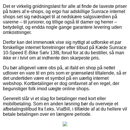
Det er virkelig gnidningsløst for alle at finde de laveste priser
på tværs af e-shops, og ergo har adskillige Sunrace internet
shops set sig nødsaget til at nedskære salgsværdien på
varerne – til juniorer, og tillige også til damer og herrer –
betydeligt, og endda nogle gange garantere levering uden
omkostninger.
Derfor kan det immervæk vise sig nyttigt at udforske et par
forskellige internet forretninger efter tilbud på Kæde Sunrace
10-Speed E-Bike Sølv 138L forud for at du bestiller, så man
ikke er i tvivl om at indhente den skarpeste pris.
Du bør alligevel være obs på, at ifald en shop på nettet
udlover en vare til en pris som er grænseløst tiltalende, så er
det undertiden være et symbol på en uærlig internet
webshop. Kortbetalinger er dog omfavnet af en regel, der
begunstiger folk imod uægte online shops.
Generelt slår vi et slag for betalinger med kort eller
mobilbetaling. Som en anden løsning bør du overveje et
afbetalingstilbud fra f.eks. ViaBill, i tilfælde af at du hellere vil
betale betalingen over en længere periode.