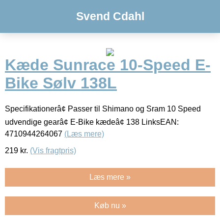
Svend Cdahl
Kæde Sunrace 10-Speed E-
Bike Sølv 138L
Specifikationerâ¢ Passer til Shimano og Sram 10 Speed
udvendige gearâ¢ E-Bike kædeâ¢ 138 LinksEAN:
4710944264067
(Læs mere)
219
kr.
(Vis fragtpris)
Læs mere »
Køb nu »