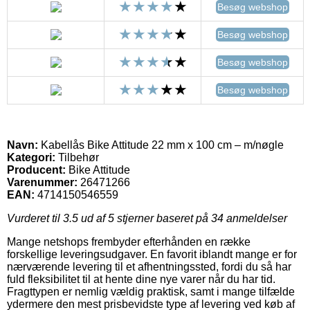
Besøg webshop
Besøg webshop
Besøg webshop
Besøg webshop
Navn:
Kabellås Bike Attitude 22 mm x 100 cm – m/nøgle
Kategori:
Tilbehør
Producent:
Bike Attitude
Varenummer:
26471266
EAN:
4714150546559
Vurderet til
3.5
ud af 5 stjerner baseret på
34
anmeldelser
Mange netshops frembyder efterhånden en række
forskellige leveringsudgaver. En favorit iblandt mange er for
nærværende levering til et afhentningssted, fordi du så har
fuld fleksibilitet til at hente dine nye varer når du har tid.
Fragttypen er nemlig vældig praktisk, samt i mange tilfælde
ydermere den mest prisbevidste type af levering ved køb af