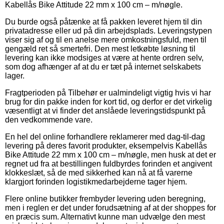
Kabellås Bike Attitude 22 mm x 100 cm – m/nøgle.
Du burde også påtænke at få pakken leveret hjem til din
privatadresse eller ud på din arbejdsplads. Leveringstypen
viser sig af og til en anelse mere omkostningsfuld, men til
gengæld ret så smertefri. Den mest letkøbte løsning til
levering kan ikke modsiges at være at hente ordren selv,
som dog afhænger af at du er tæt på internet selskabets
lager.
Fragtperioden på Tilbehør er ualmindeligt vigtig hvis vi har
brug for din pakke inden for kort tid, og derfor er det virkelig
væsentligt at vi finder det anslåede leveringstidspunkt på
den vedkommende vare.
En hel del online forhandlere reklamerer med dag-til-dag
levering på deres favorit produkter, eksempelvis Kabellås
Bike Attitude 22 mm x 100 cm – m/nøgle, men husk at det er
regnet ud fra at bestillingen fuldbyrdes forinden et angivent
klokkeslæt, så de med sikkerhed kan nå at få varerne
klargjort forinden logistikmedarbejderne tager hjem.
Flere online butikker frembyder levering uden beregning,
men i reglen er det under forudsætning af at der shoppes for
en præcis sum. Alternativt kunne man udvælge den mest