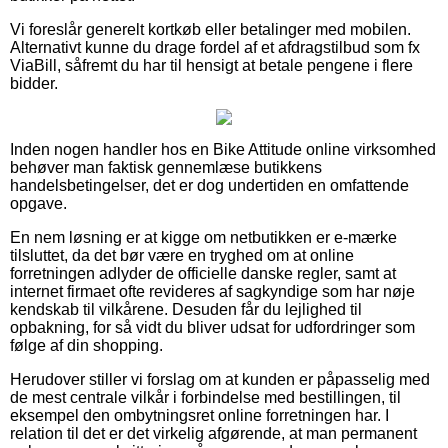
Vi foreslår generelt kortkøb eller betalinger med mobilen.
Alternativt kunne du drage fordel af et afdragstilbud som fx
ViaBill, såfremt du har til hensigt at betale pengene i flere
bidder.
Inden nogen handler hos en Bike Attitude online virksomhed
behøver man faktisk gennemlæse butikkens
handelsbetingelser, det er dog undertiden en omfattende
opgave.
En nem løsning er at kigge om netbutikken er e-mærke
tilsluttet, da det bør være en tryghed om at online
forretningen adlyder de officielle danske regler, samt at
internet firmaet ofte revideres af sagkyndige som har nøje
kendskab til vilkårene. Desuden får du lejlighed til
opbakning, for så vidt du bliver udsat for udfordringer som
følge af din shopping.
Herudover stiller vi forslag om at kunden er påpasselig med
de mest centrale vilkår i forbindelse med bestillingen, til
eksempel den ombytningsret online forretningen har. I
relation til det er det virkelig afgørende, at man permanent