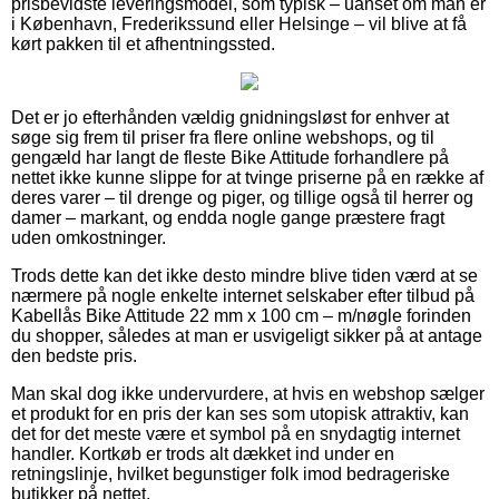
prisbevidste leveringsmodel, som typisk – uanset om man er
i København, Frederikssund eller Helsinge – vil blive at få
kørt pakken til et afhentningssted.
Det er jo efterhånden vældig gnidningsløst for enhver at
søge sig frem til priser fra flere online webshops, og til
gengæld har langt de fleste Bike Attitude forhandlere på
nettet ikke kunne slippe for at tvinge priserne på en række af
deres varer – til drenge og piger, og tillige også til herrer og
damer – markant, og endda nogle gange præstere fragt
uden omkostninger.
Trods dette kan det ikke desto mindre blive tiden værd at se
nærmere på nogle enkelte internet selskaber efter tilbud på
Kabellås Bike Attitude 22 mm x 100 cm – m/nøgle forinden
du shopper, således at man er usvigeligt sikker på at antage
den bedste pris.
Man skal dog ikke undervurdere, at hvis en webshop sælger
et produkt for en pris der kan ses som utopisk attraktiv, kan
det for det meste være et symbol på en snydagtig internet
handler. Kortkøb er trods alt dækket ind under en
retningslinje, hvilket begunstiger folk imod bedrageriske
butikker på nettet.