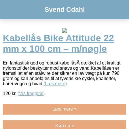
Svend Cdahl
Kabellås Bike Attitude 22
mm x 100 cm – m/nøgle
En fantastisk god og robust kabellåsÂ dækket af et kraftigt
nylonstof der beskytter mod snavs og vand.Kabellåsen er
fremstillet af en stålwire der sikrer en lav vægt på kun 790
gram og kan anbefales til at tyverisikre cykler, knallerter,
barenvogn og hvad
(Læs mere)
120
kr.
(Vis fragtpris)
Læs mere »
Køb nu »