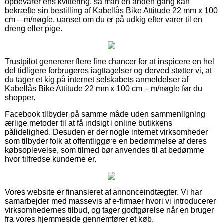
opbevarer ens kvittering, så man en anden gang kan
bekræfte sin bestilling af Kabellås Bike Attitude 22 mm x 100
cm – m/nøgle, uanset om du er på udkig efter varer til en
dreng eller pige.
Trustpilot genererer flere fine chancer for at inspicere en hel
del tidligere forbrugeres iagttagelser og derved støtter vi, at
du tager et kig på internet selskabets anmeldelser af
Kabellås Bike Attitude 22 mm x 100 cm – m/nøgle før du
shopper.
Facebook tilbyder på samme måde uden sammenligning
ærlige metoder til at få indsigt i online butikkens
pålidelighed. Desuden er der nogle internet virksomheder
som tilbyder folk at offentliggøre en bedømmelse af deres
købsoplevelse, som tilmed bør anvendes til at bedømme
hvor tilfredse kunderne er.
Vores website er finansieret af annonceindtægter. Vi har
samarbejder med massevis af e-firmaer hvori vi introducerer
virksomhedernes tilbud, og tager godtgørelse når en bruger
fra vores hjemmeside gennemfører et køb.