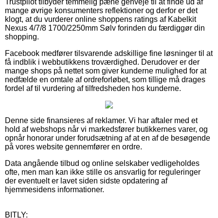
Trustpilot tilbyder temmelig pæne genveje til at finde ud af
mange øvrige konsumenters reflektioner og derfor er det
klogt, at du vurderer online shoppens ratings af Kabelkit
Nexus 4/7/8 1700/2250mm Sølv forinden du færdiggør din
shopping.
Facebook medfører tilsvarende adskillige fine løsninger til at
få indblik i webbutikkens troværdighed. Derudover er der
mange shops på nettet som giver kunderne mulighed for at
nedfælde en omtale af ordreforløbet, som tillige må drages
fordel af til vurdering af tilfredsheden hos kunderne.
Denne side finansieres af reklamer. Vi har aftaler med et
hold af webshops når vi markedsfører butikkernes varer, og
opnår honorar under forudsætning af at en af de besøgende
på vores website gennemfører en ordre.
Data angående tilbud og online selskaber vedligeholdes
ofte, men man kan ikke stille os ansvarlig for reguleringer
der eventuelt er lavet siden sidste opdatering af
hjemmesidens informationer.
BITLY: