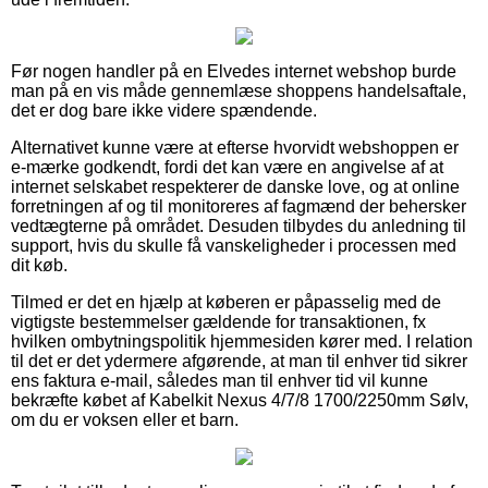
Før nogen handler på en Elvedes internet webshop burde
man på en vis måde gennemlæse shoppens handelsaftale,
det er dog bare ikke videre spændende.
Alternativet kunne være at efterse hvorvidt webshoppen er
e-mærke godkendt, fordi det kan være en angivelse af at
internet selskabet respekterer de danske love, og at online
forretningen af og til monitoreres af fagmænd der behersker
vedtægterne på området. Desuden tilbydes du anledning til
support, hvis du skulle få vanskeligheder i processen med
dit køb.
Tilmed er det en hjælp at køberen er påpasselig med de
vigtigste bestemmelser gældende for transaktionen, fx
hvilken ombytningspolitik hjemmesiden kører med. I relation
til det er det ydermere afgørende, at man til enhver tid sikrer
ens faktura e-mail, således man til enhver tid vil kunne
bekræfte købet af Kabelkit Nexus 4/7/8 1700/2250mm Sølv,
om du er voksen eller et barn.