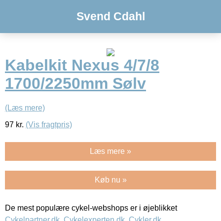
Svend Cdahl
Kabelkit Nexus 4/7/8
1700/2250mm Sølv
(Læs mere)
97
kr.
(Vis fragtpris)
Læs mere »
Køb nu »
De mest populære cykel-webshops er i øjeblikket
Cykelpartner.dk
,
Cykelexperten.dk
,
Cykler.dk
,