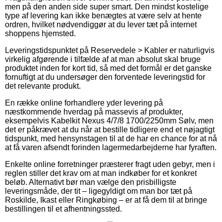
men på den anden side super smart. Den mindst kostelige
type af levering kan ikke benægtes at være selv at hente
ordren, hvilket nødvendiggør at du lever tæt på internet
shoppens hjemsted.
Leveringstidspunktet på Reservedele > Kabler er naturligvis
virkelig afgørende i tilfælde af at man absolut skal bruge
produktet inden for kort tid, så med det formål er det ganske
fornuftigt at du undersøger den forventede leveringstid for
det relevante produkt.
En række online forhandlere yder levering på
næstkommende hverdag på massevis af produkter,
eksempelvis Kabelkit Nexus 4/7/8 1700/2250mm Sølv, men
det er påkrævet at du når at bestille tidligere end et nøjagtigt
tidspunkt, med hensynstagen til at de har en chance for at nå
at få varen afsendt forinden lagermedarbejderne har fyraften.
Enkelte online forretninger præsterer fragt uden gebyr, men i
reglen stiller det krav om at man indkøber for et konkret
beløb. Alternativt bør man vælge den prisbilligste
leveringsmåde, der tit – ligegyldigt om man bor tæt på
Roskilde, Ikast eller Ringkøbing – er at få dem til at bringe
bestillingen til et afhentningssted.