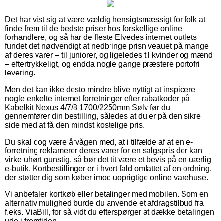
Det har vist sig at være vældig hensigtsmæssigt for folk at
finde frem til de bedste priser hos forskellige online
forhandlere, og så har de fleste Elvedes internet outlets
fundet det nødvendigt at nedbringe prisniveauet på mange
af deres varer – til juniorer, og ligeledes til kvinder og mænd
– eftertrykkeligt, og endda nogle gange præstere portofri
levering.
Men det kan ikke desto mindre blive nyttigt at inspicere
nogle enkelte internet forretninger efter rabatkoder på
Kabelkit Nexus 4/7/8 1700/2250mm Sølv før du
gennemfører din bestilling, således at du er på den sikre
side med at få den mindst kostelige pris.
Du skal dog være årvågen med, at i tilfælde af at en e-
forretning reklamerer deres varer for en salgspris der kan
virke uhørt gunstig, så bør det tit være et bevis på en uærlig
e-butik. Kortbestillinger er i hvert fald omfattet af en ordning,
der støtter dig som køber imod uoprigtige online varehuse.
Vi anbefaler kortkøb eller betalinger med mobilen. Som en
alternativ mulighed burde du anvende et afdragstilbud fra
f.eks. ViaBill, for så vidt du efterspørger at dække betalingen
ude i fremtiden.