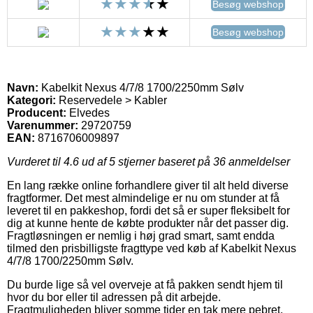
Besøg webshop
Besøg webshop
Navn:
Kabelkit Nexus 4/7/8 1700/2250mm Sølv
Kategori:
Reservedele > Kabler
Producent:
Elvedes
Varenummer:
29720759
EAN:
8716706009897
Vurderet til
4.6
ud af 5 stjerner baseret på
36
anmeldelser
En lang række online forhandlere giver til alt held diverse
fragtformer. Det mest almindelige er nu om stunder at få
leveret til en pakkeshop, fordi det så er super fleksibelt for
dig at kunne hente de købte produkter når det passer dig.
Fragtløsningen er nemlig i høj grad smart, samt endda
tilmed den prisbilligste fragttype ved køb af Kabelkit Nexus
4/7/8 1700/2250mm Sølv.
Du burde lige så vel overveje at få pakken sendt hjem til
hvor du bor eller til adressen på dit arbejde.
Fragtmuligheden bliver somme tider en tak mere pebret,