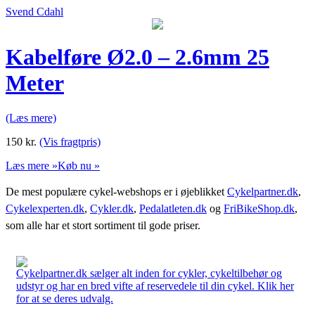
Svend Cdahl
Kabelføre Ø2.0 – 2.6mm 25
Meter
(Læs mere)
150
kr.
(Vis fragtpris)
Læs mere »
Køb nu »
De mest populære cykel-webshops er i øjeblikket
Cykelpartner.dk
,
Cykelexperten.dk
,
Cykler.dk
,
Pedalatleten.dk
og
FriBikeShop.dk
,
som alle har et stort sortiment til gode priser.
Cykelpartner.dk sælger alt inden for cykler, cykeltilbehør og
udstyr og har en bred vifte af reservedele til din cykel. Klik her
for at se deres udvalg.