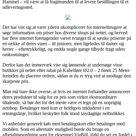
Hammel – vil være at få fragtmanden til at levere bestillingen til et
udleveringssted.
Det har vist sig at være yderst ukompliceret for internetbrugere at
søge information om priser hos diverse shops på nettet, og herved
har flere internet foretagender været tvunget til at sænke priserne på
en række af deres varer – til juniorer, men ligeledes til damer og
herrer – eftertrykkeligt, og endda nogle gange tilbyde fragt uden
omkostninger.
Derfor kan det immervæk vise sig lønnende at undersøge visse
butikker på nettet efter rabat på Kabelføre Ø2.0 – 2.6mm 25 Meter
forinden du placerer ordren, sådan at du er tryg ved at modtage den
skarpeste pris.
Man må bare ikke overse, at hvis en internet forhandler annoncerer
deres produkter til salg for en pris som virker ekstraordinært
tiltalende, så bør det for det meste være et tegn på en uoprigtig
netshop. Betalinger med kort er heldigvis inkluderet i en
retningslinje, hvilket beskytter folk imod snydagtige netbutikker.
Vi anbefaler generelt køb med betalingskort eller betalinger med
mobilen. Som en alternativ mulighed burde du bruge en
afbetalingsordning som for eksempel ViaBill, ifald du ser en fordel i