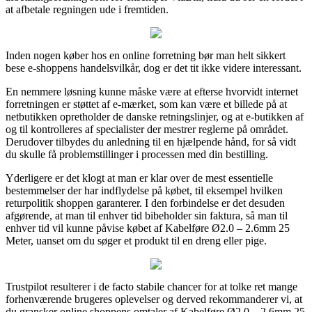
at afbetale regningen ude i fremtiden.
Inden nogen køber hos en online forretning bør man helt sikkert
bese e-shoppens handelsvilkår, dog er det tit ikke videre interessant.
En nemmere løsning kunne måske være at efterse hvorvidt internet
forretningen er støttet af e-mærket, som kan være et billede på at
netbutikken opretholder de danske retningslinjer, og at e-butikken af
og til kontrolleres af specialister der mestrer reglerne på området.
Derudover tilbydes du anledning til en hjælpende hånd, for så vidt
du skulle få problemstillinger i processen med din bestilling.
Yderligere er det klogt at man er klar over de mest essentielle
bestemmelser der har indflydelse på købet, til eksempel hvilken
returpolitik shoppen garanterer. I den forbindelse er det desuden
afgørende, at man til enhver tid bibeholder sin faktura, så man til
enhver tid vil kunne påvise købet af Kabelføre Ø2.0 – 2.6mm 25
Meter, uanset om du søger et produkt til en dreng eller pige.
Trustpilot resulterer i de facto stabile chancer for at tolke ret mange
forhenværende brugeres oplevelser og derved rekommanderer vi, at
du gransker online shoppens omtaler af Kabelføre Ø2.0 – 2.6mm 25