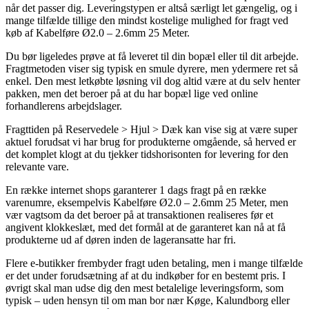
når det passer dig. Leveringstypen er altså særligt let gængelig, og i
mange tilfælde tillige den mindst kostelige mulighed for fragt ved
køb af Kabelføre Ø2.0 – 2.6mm 25 Meter.
Du bør ligeledes prøve at få leveret til din bopæl eller til dit arbejde.
Fragtmetoden viser sig typisk en smule dyrere, men ydermere ret så
enkel. Den mest letkøbte løsning vil dog altid være at du selv henter
pakken, men det beroer på at du har bopæl lige ved online
forhandlerens arbejdslager.
Fragttiden på Reservedele > Hjul > Dæk kan vise sig at være super
aktuel forudsat vi har brug for produkterne omgående, så herved er
det komplet klogt at du tjekker tidshorisonten for levering for den
relevante vare.
En række internet shops garanterer 1 dags fragt på en række
varenumre, eksempelvis Kabelføre Ø2.0 – 2.6mm 25 Meter, men
vær vagtsom da det beroer på at transaktionen realiseres før et
angivent klokkeslæt, med det formål at de garanteret kan nå at få
produkterne ud af døren inden de lageransatte har fri.
Flere e-butikker frembyder fragt uden betaling, men i mange tilfælde
er det under forudsætning af at du indkøber for en bestemt pris. I
øvrigt skal man udse dig den mest betalelige leveringsform, som
typisk – uden hensyn til om man bor nær Køge, Kalundborg eller