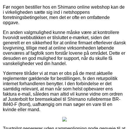
Før nogen bestiller hos en Shimano online webshop kan de
i virkeligheden sætte sig ind i netshoppens
forretningsbetingelser, men det er ofte en omfattende
opgave.
En anden valgmulighed kunne måske være at kontrollere
hvorvidt webbutikken er tilsluttet e-mærket, siden det
generelt er en sikkerhed for at online firmaet efterlever dansk
lovgivning, tillige med at online virksomheden løbende
overværes af fagfolk som forstår lovene på området. Dette er
desuden en god mulighed for support, når du skulle få
vanskeligheder ved din handel.
Ydermere tilråder vi at man er obs på de mest aktuelle
reglementer gældende for bestillingen, fx den returpolitik
internet forhandleren benytter. I den forbindelse er det
samtidig relevant, at man når som helst opbevarer ens
faktura e-mail, således man altid vil kunne vidne om ordren
af Justerbolt for bremsekabel til Shimano rullebremse BR-
IM40-F (front), uafhængig om man søger en vare til en
kvinde eller mand.
Trustpilot genererer uden sammenligning gode genveje til at