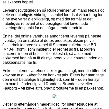
selskabets bopæl.
Leveringsdygtigheden på Rullebremser Shimano Nexus og
dele er naturligvis virkelig essentiel forudsat vi har brug for
dine nye varer øjeblikkeligt, og med det formål er det
naturligvis relevant at du besigtiger det forventede
leveringstidspunkt for det pågældende produkt.
En hel del online varehuse annoncerer levering på næste
hverdag på en række af deres produkter, eksempelvis
Justerbolt for bremsekabel til Shimano rullebremse BR-
IM40-F (front), som imidlertid er regnet ud fra at ordren
placeres inden et besluttet klokkeslæt, så at de med
sikkerhed kan nå at få dit nye produkt distribueret inden de
pakkeansatte har fri.
Enkelte internet varehuse sikrer gratis fragt, men tit stiller det
krav om at du køber for en konkret pris. Ellers bør man tage
den mest betalelige fragtmulighed, som tit – uden hensyn til
om man befinder sig ved Randers, Brønderslev eller
Faaborg – vil blive at få bragt produkterne til en pakkeshop.
Det er jo efterhånden meget ligetil for internetbrugere at
sammenligne priser (via fx PriceRunner) i blandt diverse e-