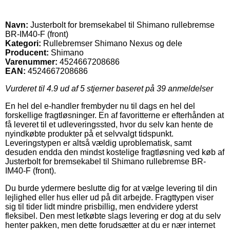
Navn:
Justerbolt for bremsekabel til Shimano rullebremse
BR-IM40-F (front)
Kategori:
Rullebremser Shimano Nexus og dele
Producent:
Shimano
Varenummer:
4524667208686
EAN:
4524667208686
Vurderet til
4.9
ud af 5 stjerner baseret på
39
anmeldelser
En hel del e-handler frembyder nu til dags en hel del
forskellige fragtløsninger. En af favoritterne er efterhånden at
få leveret til et udleveringssted, hvor du selv kan hente de
nyindkøbte produkter på et selvvalgt tidspunkt.
Leveringstypen er altså vældig uproblematisk, samt
desuden endda den mindst kostelige fragtløsning ved køb af
Justerbolt for bremsekabel til Shimano rullebremse BR-
IM40-F (front).
Du burde ydermere beslutte dig for at vælge levering til din
lejlighed eller hus eller ud på dit arbejde. Fragttypen viser
sig til tider lidt mindre prisbillig, men endvidere yderst
fleksibel. Den mest letkøbte slags levering er dog at du selv
henter pakken, men dette forudsætter at du er nær internet