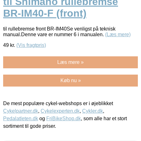
til Shimano rullebremse
BR-IM40-F (front)
til rullebremse front BR-IM40Se venligst på teknisk
manual.Denne vare er nummer 6 i manualen.
(Læs mere)
49
kr.
(Vis fragtpris)
Læs mere »
Køb nu »
De mest populære cykel-webshops er i øjeblikket
Cykelpartner.dk
,
Cykelexperten.dk
,
Cykler.dk
,
Pedalatleten.dk
og
FriBikeShop.dk
, som alle har et stort
sortiment til gode priser.