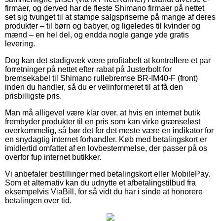
firmaer, og derved har de fleste Shimano firmaer på nettet
set sig tvunget til at stampe salgspriserne på mange af deres
produkter – til børn og babyer, og ligeledes til kvinder og
mænd – en hel del, og endda nogle gange yde gratis
levering.
Dog kan det stadigvæk være profitabelt at kontrollere et par
forretninger på nettet efter rabat på Justerbolt for
bremsekabel til Shimano rullebremse BR-IM40-F (front)
inden du handler, så du er velinformeret til at få den
prisbilligste pris.
Man må alligevel være klar over, at hvis en internet butik
frembyder produkter til en pris som kan virke grænseløst
overkommelig, så bør det for det meste være en indikator for
en snydagtig internet forhandler. Køb med betalingskort er
imidlertid omfattet af en lovbestemmelse, der passer på os
overfor fup internet butikker.
Vi anbefaler bestillinger med betalingskort eller MobilePay.
Som et alternativ kan du udnytte et afbetalingstilbud fra
eksempelvis ViaBill, for så vidt du har i sinde at honorere
betalingen over tid.