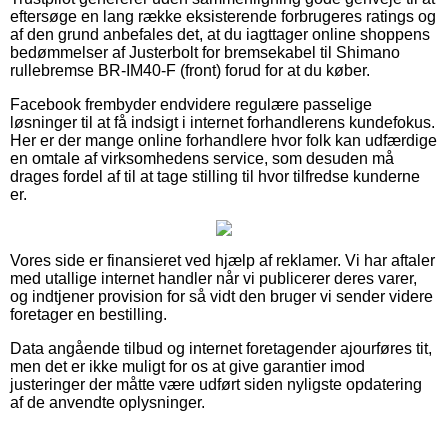
eftersøge en lang række eksisterende forbrugeres ratings og
af den grund anbefales det, at du iagttager online shoppens
bedømmelser af Justerbolt for bremsekabel til Shimano
rullebremse BR-IM40-F (front) forud for at du køber.
Facebook frembyder endvidere regulære passelige
løsninger til at få indsigt i internet forhandlerens kundefokus.
Her er der mange online forhandlere hvor folk kan udfærdige
en omtale af virksomhedens service, som desuden må
drages fordel af til at tage stilling til hvor tilfredse kunderne
er.
Vores side er finansieret ved hjælp af reklamer. Vi har aftaler
med utallige internet handler når vi publicerer deres varer,
og indtjener provision for så vidt den bruger vi sender videre
foretager en bestilling.
Data angående tilbud og internet foretagender ajourføres tit,
men det er ikke muligt for os at give garantier imod
justeringer der måtte være udført siden nyligste opdatering
af de anvendte oplysninger.