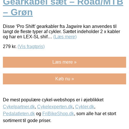
Gearkabel sæt – Road/MTB
– Grøn
Disse ‘Pro Shift’ gearkabler fra Jagwire kan anvendes til
langt de fleste typer af cykler. Sættet indeholder 2 x kabler
og har en LEX-SL shif…
(Læs mere)
279
kr.
(Vis fragtpris)
Læs mere »
Køb nu »
De mest populære cykel-webshops er i øjeblikket
Cykelpartner.dk
,
Cykelexperten.dk
,
Cykler.dk
,
Pedalatleten.dk
og
FriBikeShop.dk
, som alle har et stort
sortiment til gode priser.