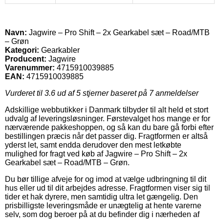
Navn:
Jagwire – Pro Shift – 2x Gearkabel sæt – Road/MTB
– Grøn
Kategori:
Gearkabler
Producent:
Jagwire
Varenummer:
4715910039885
EAN:
4715910039885
Vurderet til
3.6
ud af 5 stjerner baseret på
7
anmeldelser
Adskillige webbutikker i Danmark tilbyder til alt held et stort
udvalg af leveringsløsninger. Førstevalget hos mange er for
nærværende pakkeshoppen, og så kan du bare gå forbi efter
bestillingen præcis når det passer dig. Fragtformen er altså
yderst let, samt endda derudover den mest letkøbte
mulighed for fragt ved køb af Jagwire – Pro Shift – 2x
Gearkabel sæt – Road/MTB – Grøn.
Du bør tillige afveje for og imod at vælge udbringning til dit
hus eller ud til dit arbejdes adresse. Fragtformen viser sig til
tider et hak dyrere, men samtidig ultra let gængelig. Den
prisbilligste leveringsmåde er unægtelig at hente varerne
selv, som dog beroer på at du befinder dig i nærheden af