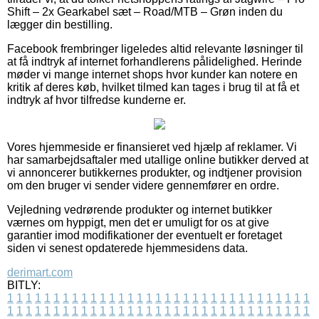
Shift – 2x Gearkabel sæt – Road/MTB – Grøn inden du
lægger din bestilling.
Facebook frembringer ligeledes altid relevante løsninger til
at få indtryk af internet forhandlerens pålidelighed. Herinde
møder vi mange internet shops hvor kunder kan notere en
kritik af deres køb, hvilket tilmed kan tages i brug til at få et
indtryk af hvor tilfredse kunderne er.
Vores hjemmeside er finansieret ved hjælp af reklamer. Vi
har samarbejdsaftaler med utallige online butikker derved at
vi annoncerer butikkernes produkter, og indtjener provision
om den bruger vi sender videre gennemfører en ordre.
Vejledning vedrørende produkter og internet butikker
værnes om hyppigt, men det er umuligt for os at give
garantier imod modifikationer der eventuelt er foretaget
siden vi senest opdaterede hjemmesidens data.
derimart.com
BITLY:
1
1
1
1
1
1
1
1
1
1
1
1
1
1
1
1
1
1
1
1
1
1
1
1
1
1
1
1
1
1
1
1
1
1
1
1
1
1
1
1
1
1
1
1
1
1
1
1
1
1
1
1
1
1
1
1
1
1
1
1
1
1
1
1
1
1