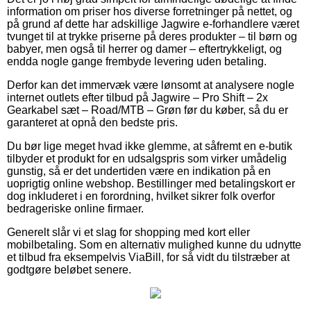
information om priser hos diverse forretninger på nettet, og
på grund af dette har adskillige Jagwire e-forhandlere været
tvunget til at trykke priserne på deres produkter – til børn og
babyer, men også til herrer og damer – eftertrykkeligt, og
endda nogle gange frembyde levering uden betaling.
Derfor kan det immervæk være lønsomt at analysere nogle
internet outlets efter tilbud på Jagwire – Pro Shift – 2x
Gearkabel sæt – Road/MTB – Grøn før du køber, så du er
garanteret at opnå den bedste pris.
Du bør lige meget hvad ikke glemme, at såfremt en e-butik
tilbyder et produkt for en udsalgspris som virker umådelig
gunstig, så er det undertiden være en indikation på en
uoprigtig online webshop. Bestillinger med betalingskort er
dog inkluderet i en forordning, hvilket sikrer folk overfor
bedrageriske online firmaer.
Generelt slår vi et slag for shopping med kort eller
mobilbetaling. Som en alternativ mulighed kunne du udnytte
et tilbud fra eksempelvis ViaBill, for så vidt du tilstræber at
godtgøre beløbet senere.