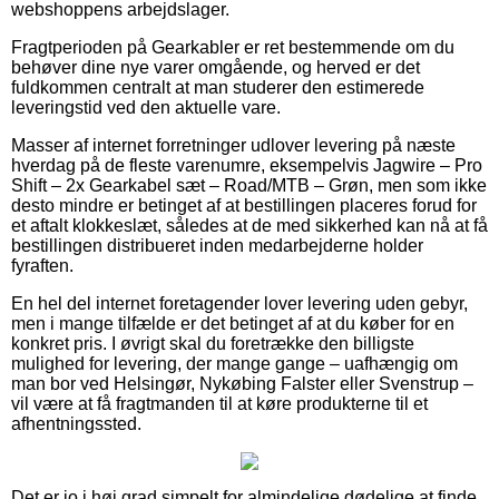
webshoppens arbejdslager.
Fragtperioden på Gearkabler er ret bestemmende om du
behøver dine nye varer omgående, og herved er det
fuldkommen centralt at man studerer den estimerede
leveringstid ved den aktuelle vare.
Masser af internet forretninger udlover levering på næste
hverdag på de fleste varenumre, eksempelvis Jagwire – Pro
Shift – 2x Gearkabel sæt – Road/MTB – Grøn, men som ikke
desto mindre er betinget af at bestillingen placeres forud for
et aftalt klokkeslæt, således at de med sikkerhed kan nå at få
bestillingen distribueret inden medarbejderne holder
fyraften.
En hel del internet foretagender lover levering uden gebyr,
men i mange tilfælde er det betinget af at du køber for en
konkret pris. I øvrigt skal du foretrække den billigste
mulighed for levering, der mange gange – uafhængig om
man bor ved Helsingør, Nykøbing Falster eller Svenstrup –
vil være at få fragtmanden til at køre produkterne til et
afhentningssted.
Det er jo i høj grad simpelt for almindelige dødelige at finde