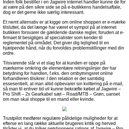
Inden folk bestiller i en Jagwire internet handler kunne de for
at være på den sikre side se på e-butikkens handelsaftale,
dog er det gerne ikke særlig interessant.
Et nemt alternativ er at kigge om online shoppen er e-mærke
tilsluttet, da det længe har været et sympol på at internet
butikken forsvarer de gældende danske regler, foruden at e-
firmaet tit besigtiges af specialister som kender til
reglementet på området. Det giver dig lejlighed til en
hjælpende hånd, når du forvoldes problemstillinger med din
ordre.
Tilsvarende slår vi et slag for at kunden er oppe på
mærkerne omkring de elementære retningslinjer der har
betydning for handlen, f.eks. den ombytningsret online
forhandleren tilsikrer. I den relation er det samtidig
essesentielt, at man altid opbevarer sin kvittering på e-mail,
så man til enhver tid vil kunne bekræfte købet af Jagwire –
Pro Shift – 2x Gearkabel sæt – Road/MTB – Grøn, uanset
om man skal shoppe til en mand eller kvinde.
Trustpilot medfører regulære pålidelige muligheder for at
efterse en lang række aktuelle brugeres kritik og herved
tilråder vi, at du tolker netshoppens ratings af Jagwire – Pro