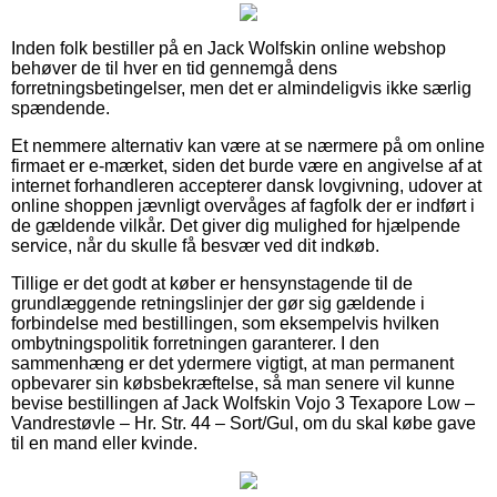
Inden folk bestiller på en Jack Wolfskin online webshop
behøver de til hver en tid gennemgå dens
forretningsbetingelser, men det er almindeligvis ikke særlig
spændende.
Et nemmere alternativ kan være at se nærmere på om online
firmaet er e-mærket, siden det burde være en angivelse af at
internet forhandleren accepterer dansk lovgivning, udover at
online shoppen jævnligt overvåges af fagfolk der er indført i
de gældende vilkår. Det giver dig mulighed for hjælpende
service, når du skulle få besvær ved dit indkøb.
Tillige er det godt at køber er hensynstagende til de
grundlæggende retningslinjer der gør sig gældende i
forbindelse med bestillingen, som eksempelvis hvilken
ombytningspolitik forretningen garanterer. I den
sammenhæng er det ydermere vigtigt, at man permanent
opbevarer sin købsbekræftelse, så man senere vil kunne
bevise bestillingen af Jack Wolfskin Vojo 3 Texapore Low –
Vandrestøvle – Hr. Str. 44 – Sort/Gul, om du skal købe gave
til en mand eller kvinde.