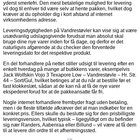
yderst smertefri. Den mest betalelige mulighed for levering
vil dog til enhver tid være selv at hente pakken, hvilket dog
kræver at du opholder dig i kort afstand af internet
virksomhedens adresse.
Leveringsdygtigheden på Vandrestøvler kan vise sig at være
usædvanlig udslagsgivende forudsat man absolut skal
bruge dine nye varer inden for få dage, og derfor er det
naturligvis afgørende at du checker den forventede
leveringsdato for det respektive produkt.
En del forhandlere på nettet stiller udsigt til levering efter en
enkelt hverdag på mange af butikkens varer, eksempelvis
Jack Wolfskin Vojo 3 Texapore Low – Vandrestøvle – Hr. Str.
44 – Sort/Gul, hvilket betinges af at du når at bestille før et
fast klokkeslæt, sådan at de kan nå at få de nye varer
ekspederet forud for at de pakkeansatte får fri.
Nogle internet forhandlere frembyder fragt uden betaling,
men i de fleste tilfælde afkræver det at man indkøber for en
konkret pris. Ellers skulle du beslutte sig for den prisbilligste
leveringsversion, hvilket typisk – ligegyldigt om du befinder
sig nær Randers, Aabenraa eller Billund – vil være at få dem
til at levere din ordre til et afhentningssted.