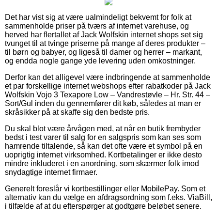
Det har vist sig at være ualmindeligt bekvemt for folk at
sammenholde priser på tværs af internet varehuse, og
herved har flertallet af Jack Wolfskin internet shops set sig
tvunget til at tvinge priserne på mange af deres produkter –
til børn og babyer, og ligeså til damer og herrer – markant,
og endda nogle gange yde levering uden omkostninger.
Derfor kan det alligevel være indbringende at sammenholde
et par forskellige internet webshops efter rabatkoder på Jack
Wolfskin Vojo 3 Texapore Low – Vandrestøvle – Hr. Str. 44 –
Sort/Gul inden du gennemfører dit køb, således at man er
skråsikker på at skaffe sig den bedste pris.
Du skal blot være årvågen med, at når en butik frembyder
bedst i test varer til salg for en salgspris som kan ses som
hamrende tiltalende, så kan det ofte være et symbol på en
uoprigtig internet virksomhed. Kortbetalinger er ikke desto
mindre inkluderet i en anordning, som skærmer folk imod
snydagtige internet firmaer.
Generelt foreslår vi kortbestillinger eller MobilePay. Som et
alternativ kan du vælge en afdragsordning som f.eks. ViaBill,
i tilfælde af at du efterspørger at godtgøre beløbet senere.