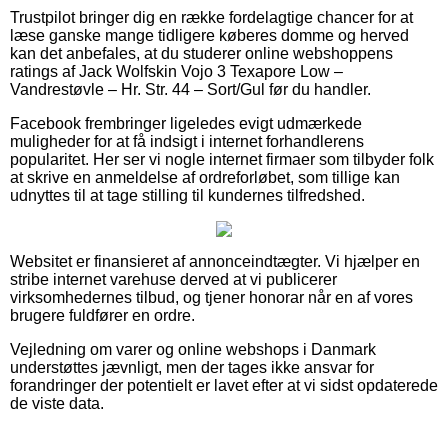
Trustpilot bringer dig en række fordelagtige chancer for at
læse ganske mange tidligere køberes domme og herved
kan det anbefales, at du studerer online webshoppens
ratings af Jack Wolfskin Vojo 3 Texapore Low –
Vandrestøvle – Hr. Str. 44 – Sort/Gul før du handler.
Facebook frembringer ligeledes evigt udmærkede
muligheder for at få indsigt i internet forhandlerens
popularitet. Her ser vi nogle internet firmaer som tilbyder folk
at skrive en anmeldelse af ordreforløbet, som tillige kan
udnyttes til at tage stilling til kundernes tilfredshed.
Websitet er finansieret af annonceindtægter. Vi hjælper en
stribe internet varehuse derved at vi publicerer
virksomhedernes tilbud, og tjener honorar når en af vores
brugere fuldfører en ordre.
Vejledning om varer og online webshops i Danmark
understøttes jævnligt, men der tages ikke ansvar for
forandringer der potentielt er lavet efter at vi sidst opdaterede
de viste data.