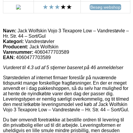
Besøg webshop
Navn:
Jack Wolfskin Vojo 3 Texapore Low – Vandrestøvle –
Hr. Str. 44 – Sort/Gul
Kategori:
Vandrestøvler
Producent:
Jack Wolfskin
Varenummer:
4060477703589
EAN:
4060477703589
Vurderet til
4.3
ud af 5 stjerner baseret på
46
anmeldelser
Størstedelen af internet firmaer foreslår på nuværende
tidspunkt mange forskellige fragtløsninger. En der er meget
anvendt er i dag pakkeshoppen, så du selv har mulighed for
at hente de nyindkøbte varer den dag der passer dig.
Leveringstypen er nemlig særligt overkommelig, og tit tilmed
den mest letkøbte leveringsmodel ved køb af Jack Wolfskin
Vojo 3 Texapore Low – Vandrestøvle – Hr. Str. 44 – Sort/Gul.
Du bør omvendt foretrække at bestille ordren til levering til
din privatbolig eller ud til dit arbejde. Leveringsformen er
uheldigvis en lille smule mindre prisbillig, men desuden