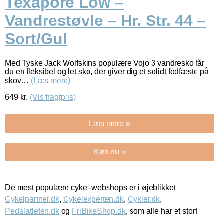
Texapore Low –
Vandrestøvle – Hr. Str. 44 –
Sort/Gul
Med Tyske Jack Wolfskins populære Vojo 3 vandresko får
du en fleksibel og let sko, der giver dig et solidt fodfæste på
skov…
(Læs mere)
649
kr.
(Vis fragtpris)
Læs mere »
Køb nu »
De mest populære cykel-webshops er i øjeblikket
Cykelpartner.dk
,
Cykelexperten.dk
,
Cykler.dk
,
Pedalatleten.dk
og
FriBikeShop.dk
, som alle har et stort