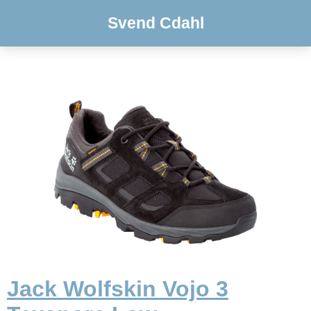
Svend Cdahl
Jack Wolfskin Vojo 3