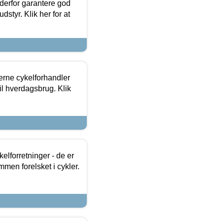
 derfor garantere god
dstyr. Klik her for at
erne cykelforhandler
til hverdagsbrug. Klik
lforretninger - de er
mmen forelsket i cykler.