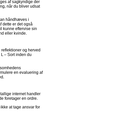
tiges af sagkyndige der
ng, når du bliver udsat
r kan håndhæves i
f dette er det også
 kunne eftervise sin
nd eller kvinde.
s reflektioner og herved
 L – Sort inden du
irksomhedens
ormulere en evaluering af
ed.
allige internet handler
de foretager en ordre.
kke at tage ansvar for