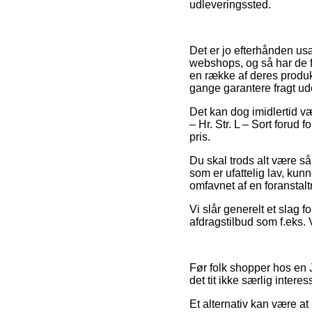
udleveringssted.
Det er jo efterhånden usæ
webshops, og så har de fl
en række af deres produkt
gange garantere fragt u
Det kan dog imidlertid væ
– Hr. Str. L – Sort forud 
pris.
Du skal trods alt være så 
som er ufattelig lav, kun
omfavnet af en foranstalt
Vi slår generelt et slag
afdragstilbud som f.eks. V
Før folk shopper hos en 
det tit ikke særlig interes
Et alternativ kan være at