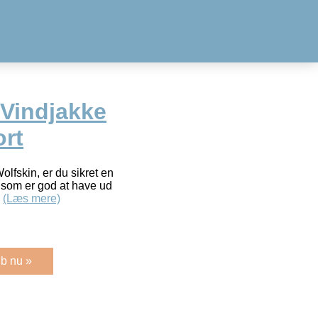
 Vindjakke
ort
lfskin, er du sikret en
, som er god at have ud
…
(Læs mere)
b nu »