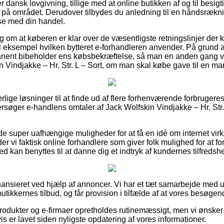
er dansk lovgivning, tillige med at online butikken af og til besig
e på området. Derudover tilbydes du anledning til en håndsrækni
lse med din handel.
slag om at køberen er klar over de væsentligste retningslinjer de
l eksempel hvilken bytteret e-forhandleren anvender. På grund a
nent bibeholder ens købsbekræftelse, så man en anden gang vil
in Vindjakke – Hr. Str. L – Sort, om man skal købe gave til en ma
 ærlige løsninger til at finde ud af flere forhenværende forbrugere
ersøger e-handlens omtaler af Jack Wolfskin Vindjakke – Hr. Str.
nde super uafhængige muligheder for at få en idé om internet v
der vi faktisk online forhandlere som giver folk mulighed for at f
med kan benyttes til at danne dig et indtryk af kundernes tilfredsh
nsieret ved hjælp af annoncer. Vi har et tæt samarbejde med ut
butikkernes tilbud, og får provision i tilfælde af at vores besøgen
dukter og e-firmaer opretholdes rutinemæssigt, men vi ønsker i
is er lavet siden nyligste opdatering af vores informationer.