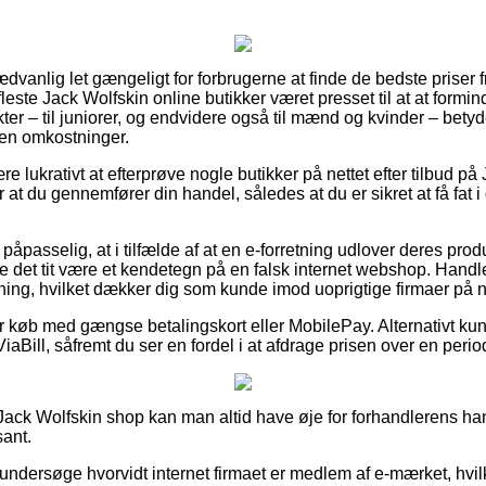
dvanlig let gængeligt for forbrugerne at finde de bedste priser f
este Jack Wolfskin online butikker været presset til at at form
er – til juniorer, og endvidere også til mænd og kvinder – bety
den omkostninger.
re lukrativt at efterprøve nogle butikker på nettet efter tilbud p
for at du gennemfører din handel, således at du er sikret at få fat 
påpasselig, at i tilfælde af at en e-forretning udlover deres prod
ne det tit være et kendetegn på en falsk internet webshop. Handle
ning, hvilket dækker dig som kunde imod uoprigtige firmaer på ne
 for køb med gængse betalingskort eller MobilePay. Alternativt k
iaBill, såfremt du ser en fordel i at afdrage prisen over en perio
Jack Wolfskin shop kan man altid have øje for forhandlerens ha
sant.
 undersøge hvorvidt internet firmaet er medlem af e-mærket, hvilk