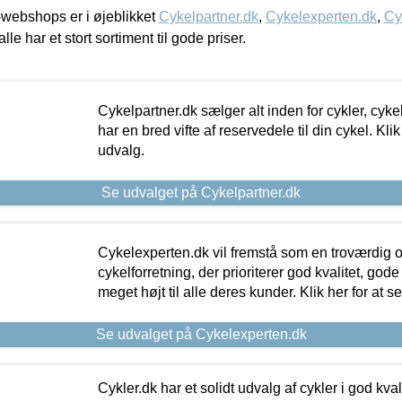
webshops er i øjeblikket
Cykelpartner.dk
,
Cykelexperten.dk
,
Cy
alle har et stort sortiment til gode priser.
Cykelpartner.dk sælger alt inden for cykler, cyke
har en bred vifte af reservedele til din cykel. Klik
udvalg.
Se udvalget på Cykelpartner.dk
Cykelexperten.dk vil fremstå som en troværdig o
cykelforretning, der prioriterer god kvalitet, god
meget højt til alle deres kunder. Klik her for at s
Se udvalget på Cykelexperten.dk
Cykler.dk har et solidt udvalg af cykler i god kvalit