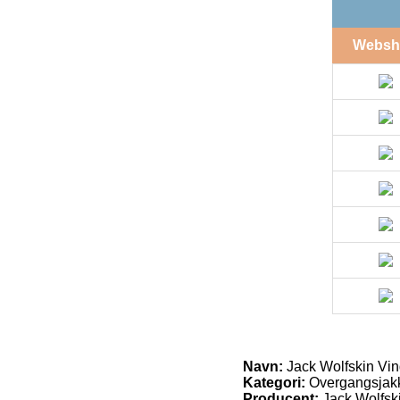
Websh
Navn:
Jack Wolfskin Vind
Kategori:
Overgangsjak
Producent:
Jack Wolfsk