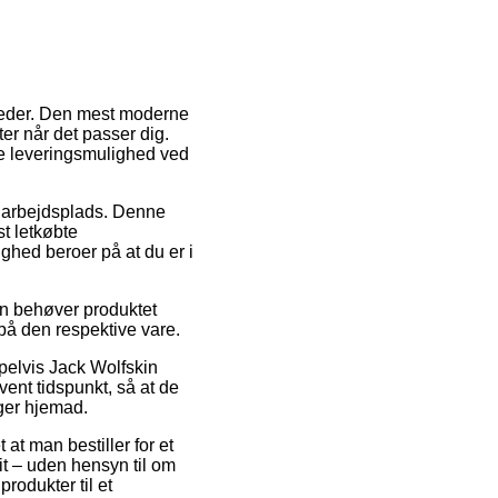
igheder. Den mest moderne
ter når det passer dig.
te leveringsmulighed ved
din arbejdsplads. Denne
t letkøbte
ghed beroer på at du er i
man behøver produktet
 på den respektive vare.
pelvis Jack Wolfskin
vent tidspunkt, så at de
ager hjemad.
 at man bestiller for et
it – uden hensyn til om
rodukter til et