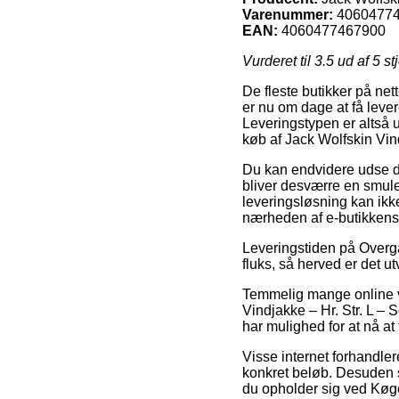
Varenummer:
4060477
EAN:
4060477467900
Vurderet til
3.5
ud af 5 st
De fleste butikker på net
er nu om dage at få lever
Leveringstypen er altså 
køb af Jack Wolfskin Vind
Du kan endvidere udse dig 
bliver desværre en smule
leveringsløsning kan ikk
nærheden af e-butikkens
Leveringstiden på Overgan
fluks, så herved er det u
Temmelig mange online va
Vindjakke – Hr. Str. L – S
har mulighed for at nå at
Visse internet forhandlere
konkret beløb. Desuden s
du opholder sig ved Køge,