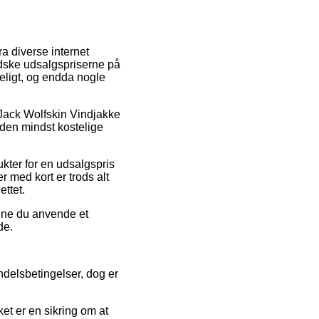
ra diverse internet
indske udsalgspriserne på
deligt, og endda nogle
å Jack Wolfskin Vindjakke
i den mindst kostelige
ukter for en udsalgspris
r med kort er trods alt
ttet.
unne du anvende et
de.
ndelsbetingelser, dog er
et er en sikring om at