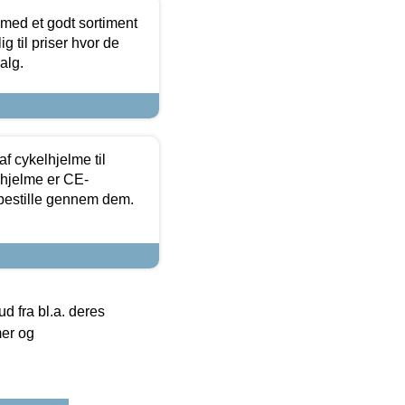
 med et godt sortiment
g til priser hvor de
alg.
f cykelhjelme til
lhjelme er CE-
 bestille gennem dem.
 fra bl.a. deres
mer og