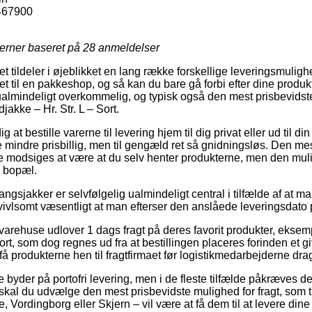
467900
jerner baseret på
28
anmeldelser
tet tildeler i øjeblikket en lang række forskellige leveringsmul
et til en pakkeshop, og så kan du bare gå forbi efter dine produk
ualmindeligt overkommelig, og typisk også den mest prisbevids
jakke – Hr. Str. L – Sort.
at bestille varerne til levering hjem til dig privat eller ud til 
 mindre prisbillig, men til gengæld ret så gnidningsløs. Den mes
e modsiges at være at du selv henter produkterne, men den muli
 bopæl.
gsjakker er selvfølgelig ualmindeligt central i tilfælde af at 
tvivlsomt væsentligt at man efterser den anslåede leveringsdato
rehuse udlover 1 dags fragt på deres favorit produkter, eksem
ort, som dog regnes ud fra at bestillingen placeres forinden et gi
 få produkterne hen til fragtfirmaet før logistikmedarbejderne dr
 byder på portofri levering, men i de fleste tilfælde påkræves det
kal du udvælge den mest prisbevidste mulighed for fragt, som t
 Vordingborg eller Skjern – vil være at få dem til at levere dine p