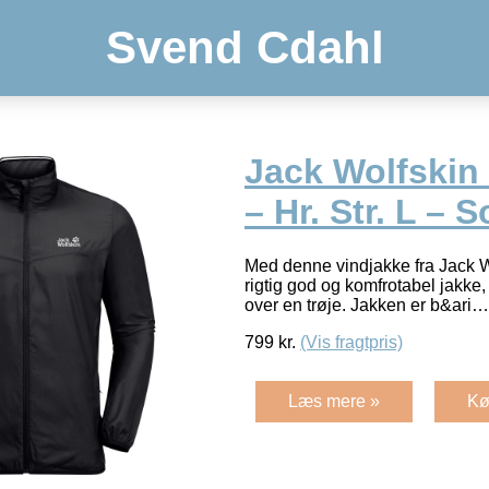
Svend Cdahl
Jack Wolfskin
– Hr. Str. L – S
Med denne vindjakke fra Jack Wo
rigtig god og komfrotabel jakke
over en trøje. Jakken er b&ari
799
kr.
(Vis fragtpris)
Læs mere »
Kø