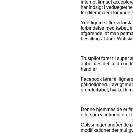
internet firmaet accepter
har indsigt i vedtægtern
for dilemmaer i forbinde
Yderligere stiller vi for
forbindelse med købet, ti
afgørende, at man perma
bestilling af Jack Wolfsk
Trustpilot fører til super
anbefales det, at du und
handler.
Facebook fører til ligne
pålidelighed. I øvrigt mø
ordreforløbet, hvilket til
Denne hjemmeside er fina
eftersom vi introducerer 
Oplysninger angående pro
modifikationer der muligv