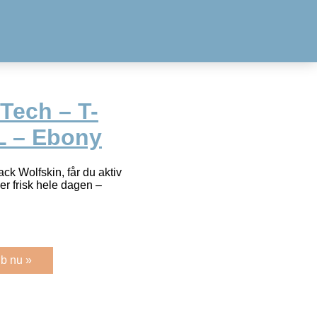
Tech – T-
XL – Ebony
ack Wolfskin, får du aktiv
ver frisk hele dagen –
b nu »