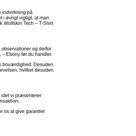
 indvirkning på
 i øvrigt vigtigt, at man
k Wolfskin Tech – T-Shirt
s observationer og derfor
XL – Ebony før du handler.
ens troværdighed. Desuden
levelsen, hvilket desuden
 idet vi præsenterer
ansaktion.
r os at give garantier