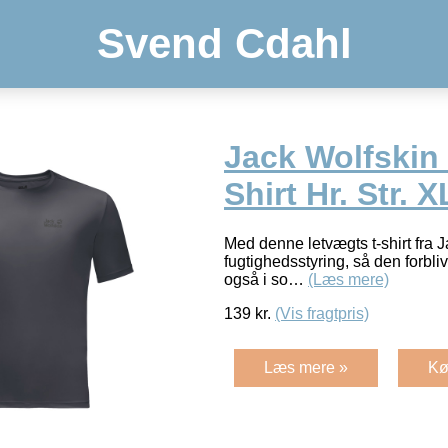
Svend Cdahl
Jack Wolfskin 
Shirt Hr. Str. 
Med denne letvægts t-shirt fra J
fugtighedsstyring, så den forbli
også i so…
(Læs mere)
139
kr.
(Vis fragtpris)
Læs mere »
Kø