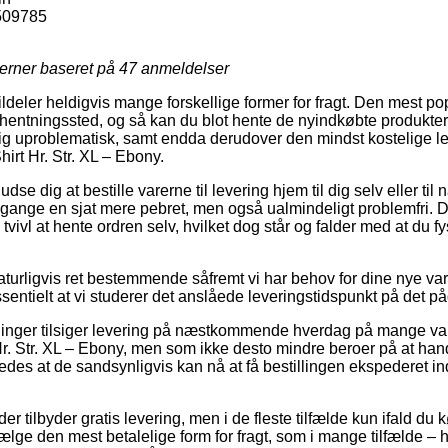
509785
jerner baseret på
47
anmeldelser
tildeler heldigvis mange forskellige former for fragt. Den mest
 afhentningssted, og så kan du blot hente de nyindkøbte produkter p
lig uproblematisk, samt endda derudover den mindst kostelige 
irt Hr. Str. XL – Ebony.
dig at bestille varerne til levering hjem til dig selv eller til n
gange en sjat mere pebret, men også ualmindeligt problemfri. 
vivl at hente ordren selv, hvilket dog står og falder med at du f
naturligvis ret bestemmende såfremt vi har behov for dine nye va
ssentielt at vi studerer det anslåede leveringstidspunkt på det 
tninger tilsiger levering på næstkommende hverdag på mange va
Hr. Str. XL – Ebony, men som ikke desto mindre beroer på at h
åledes at de sandsynligvis kan nå at få bestillingen ekspederet i
r tilbyder gratis levering, men i de fleste tilfælde kun ifald du 
ge den mest betalelige form for fragt, som i mange tilfælde – 