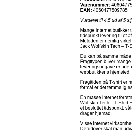
Varenummer:
4060477
EAN:
4060477509785
Vurderet til
4.5
ud af 5 st
Mange internet butikker 
tidspunkt levering til et
Metoden er nemlig virke
Jack Wolfskin Tech – T-Sh
Du kan på samme måde udse 
Fragttypen bliver mange 
leveringsudgave er uden t
webbutikkens hjemsted.
Fragttiden på T-shirt er 
formål er det temmelig e
En masse internet forre
Wolfskin Tech – T-Shirt 
et besluttet tidspunkt, s
drager hjemad.
Visse internet virksomhede
Derudover skal man udvæl