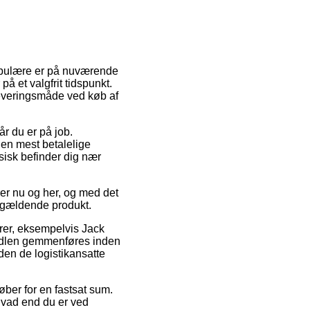
 populære er på nuværende
å et valgfrit tidspunkt.
leveringsmåde ved køb af
år du er på job.
Den mest betalelige
ysisk befinder dig nær
rer nu og her, og med det
pågældende produkt.
rer, eksempelvis Jack
andlen gemmenføres inden
nden de logistikansatte
køber for en fastsat sum.
hvad end du er ved