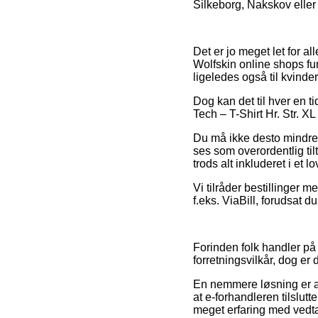
Silkeborg, Nakskov eller F
Det er jo meget let for a
Wolfskin online shops fu
ligeledes også til kvinde
Dog kan det til hver en t
Tech – T-Shirt Hr. Str. XL
Du må ikke desto mindre 
ses som overordentlig til
trods alt inkluderet i et 
Vi tilråder bestillinger 
f.eks. ViaBill, forudsat 
Forinden folk handler på
forretningsvilkår, dog er
En nemmere løsning er a
at e-forhandleren tilslutt
meget erfaring med vedtæg