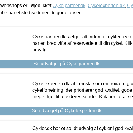
webshops er i øjeblikket
Cykelpartner.dk
,
Cykelexperten.dk
,
Cy
alle har et stort sortiment til gode priser.
Cykelpartner.dk sælger alt inden for cykler, cyke
har en bred vifte af reservedele til din cykel. Klik
udvalg.
Se udvalget på Cykelpartner.dk
Cykelexperten.dk vil fremstå som en troværdig o
cykelforretning, der prioriterer god kvalitet, god
meget højt til alle deres kunder. Klik her for at s
Se udvalget på Cykelexperten.dk
Cykler.dk har et solidt udvalg af cykler i god kvalit