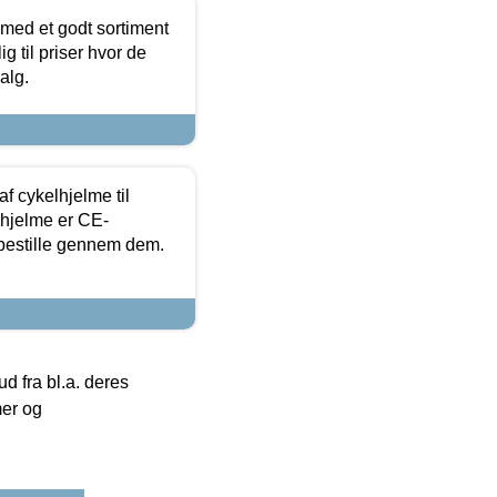
 med et godt sortiment
g til priser hvor de
alg.
f cykelhjelme til
lhjelme er CE-
 bestille gennem dem.
 fra bl.a. deres
mer og