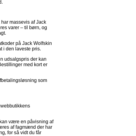
d.
et har massevis af Jack
s varer – til børn, og
gt.
abatkoder på Jack Wolfskin
t i den laveste pris.
n udsalgspris der kan
estillinger med kort er
 afbetalingsløsning som
i webbutikkens
kan være en påvisning af
olleres af fagmænd der har
, for så vidt du får