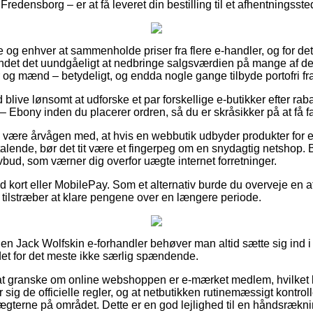
redensborg – er at få leveret din bestilling til et afhentningsste
lle og enhver at sammenholde priser fra flere e-handler, og for d
ndet det uundgåeligt at nedbringe salgsværdien på mange af dere
r og mænd – betydeligt, og endda nogle gange tilbyde portofri fra
id blive lønsomt at udforske et par forskellige e-butikker efter r
 – Ebony inden du placerer ordren, så du er skråsikker på at få fa
være årvågen med, at hvis en webbutik udbyder produkter for e
talende, bør det tit være et fingerpeg om en snydagtig netshop. B
lovbud, som værner dig overfor uægte internet forretninger.
med kort eller MobilePay. Som et alternativ burde du overveje en
du tilstræber at klare pengene over en længere periode.
 en Jack Wolfskin e-forhandler behøver man altid sætte sig ind 
 det for det meste ikke særlig spændende.
t granske om online webshoppen er e-mærket medlem, hvilket 
er sig de officielle regler, og at netbutikken rutinemæssigt kontr
terne på området. Dette er en god lejlighed til en håndsrækning