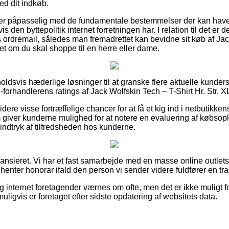
d dit indkøb.
du er påpasselig med de fundamentale bestemmelser der kan have
den byttepolitik internet forretningen har. I relation til det er det
s ordremail, således man fremadrettet kan bevidne sit køb af Jac
et om du skal shoppe til en herre eller dame.
rholdsvis hæderlige løsninger til at granske flere aktuelle kunder
 e-forhandlerens ratings af Jack Wolfskin Tech – T-Shirt Hr. Str. 
ere visse fortræffelige chancer for at få et kig ind i netbutikk
 giver kunderne mulighed for at notere en evaluering af købsop
t indtryk af tilfredsheden hos kunderne.
ansieret. Vi har et fast samarbejde med en masse online outlets
dhenter honorar ifald den person vi sender videre fuldfører en tr
g internet foretagender værnes om ofte, men det er ikke muligt fo
uligvis er foretaget efter sidste opdatering af websitets data.