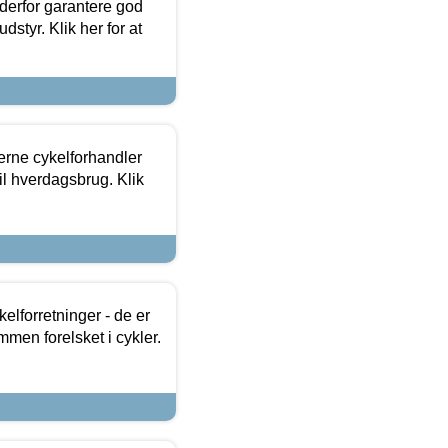
 derfor garantere god
dstyr. Klik her for at
erne cykelforhandler
til hverdagsbrug. Klik
lforretninger - de er
mmen forelsket i cykler.