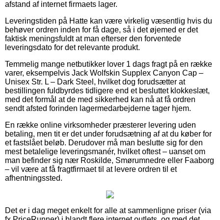
afstand af internet firmaets lager.
Leveringstiden på Hatte kan være virkelig væsentlig hvis du
behøver ordren inden for få dage, så i det øjemed er det
faktisk meningsfuldt at man efterser den forventede
leveringsdato for det relevante produkt.
Temmelig mange netbutikker lover 1 dags fragt på en række
varer, eksempelvis Jack Wolfskin Supplex Canyon Cap –
Unisex Str. L – Dark Steel, hvilket dog forudsætter at
bestillingen fuldbyrdes tidligere end et besluttet klokkeslæt,
med det formål at de med sikkerhed kan nå at få ordren
sendt afsted forinden lagermedarbejderne tager hjem.
En række online virksomheder præsterer levering uden
betaling, men tit er det under forudsætning af at du køber for
et fastslået beløb. Derudover må man beslutte sig for den
mest betalelige leveringsmanér, hvilket oftest – uanset om
man befinder sig nær Roskilde, Smørumnedre eller Faaborg
– vil være at få fragtfirmaet til at levere ordren til et
afhentningssted.
Det er i dag meget enkelt for alle at sammenligne priser (via
fx PriceRunner) i blandt flere internet outlets, og med det