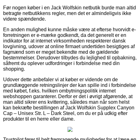
Før nogen køber i en Jack Wolfskin netbutik burde man altid
betragte netbutikkens regler, men det er almindeligvis ikke
videre spændende.
En anden mulighed kunne måske være at efterse hvorvidt e-
forretningen er e-mærke godkendt, da det generelt er en
indikator for at internet virksomheden respekterer dansk
lovgivning, udover at online firmaet undertiden besigtiges af
fagmænd som er meget bekendte med de gældende
bestemmelser. Derudover tilbydes du lejlighed til opbakning,
såfremt du oplever udfordringer i forbindelse med din
shopping.
Udover dette anbefaler vi at køber er vidende om de
grundlæggende retningslinjer der kan spille ind i forbindelse
med købet, f.eks. hvilken ombytningspolitik internet
webshoppen garanterer. Derfor er det i øvrigt afgørende, at
man altid sikrer ens kvittering, således man når som helst
kan bekræfte bestillingen af Jack Wolfskin Supplex Canyon
Cap – Unisex Str. L – Dark Steel, om du er på udkig efter
produkter til en herre eller dame.
Trustpilot fører til helt fremragende muligheder for at læse en