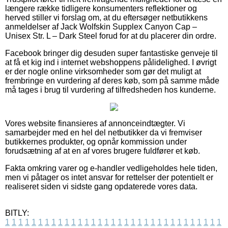
længere række tidligere konsumenters reflektioner og
herved stiller vi forslag om, at du eftersøger netbutikkens
anmeldelser af Jack Wolfskin Supplex Canyon Cap –
Unisex Str. L – Dark Steel forud for at du placerer din ordre.
Facebook bringer dig desuden super fantastiske genveje til
at få et kig ind i internet webshoppens pålidelighed. I øvrigt
er der nogle online virksomheder som gør det muligt at
frembringe en vurdering af deres køb, som på samme måde
må tages i brug til vurdering af tilfredsheden hos kunderne.
Vores website finansieres af annonceindtægter. Vi
samarbejder med en hel del netbutikker da vi fremviser
butikkernes produkter, og opnår kommission under
forudsætning af at en af vores brugere fuldfører et køb.
Fakta omkring varer og e-handler vedligeholdes hele tiden,
men vi påtager os intet ansvar for rettelser der potentielt er
realiseret siden vi sidste gang opdaterede vores data.
BITLY:
1
1
1
1
1
1
1
1
1
1
1
1
1
1
1
1
1
1
1
1
1
1
1
1
1
1
1
1
1
1
1
1
1