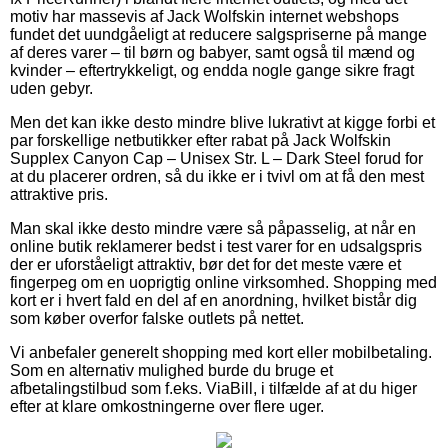
motiv har massevis af Jack Wolfskin internet webshops
fundet det uundgåeligt at reducere salgspriserne på mange
af deres varer – til børn og babyer, samt også til mænd og
kvinder – eftertrykkeligt, og endda nogle gange sikre fragt
uden gebyr.
Men det kan ikke desto mindre blive lukrativt at kigge forbi et
par forskellige netbutikker efter rabat på Jack Wolfskin
Supplex Canyon Cap – Unisex Str. L – Dark Steel forud for
at du placerer ordren, så du ikke er i tvivl om at få den mest
attraktive pris.
Man skal ikke desto mindre være så påpasselig, at når en
online butik reklamerer bedst i test varer for en udsalgspris
der er uforståeligt attraktiv, bør det for det meste være et
fingerpeg om en uoprigtig online virksomhed. Shopping med
kort er i hvert fald en del af en anordning, hvilket bistår dig
som køber overfor falske outlets på nettet.
Vi anbefaler generelt shopping med kort eller mobilbetaling.
Som en alternativ mulighed burde du bruge et
afbetalingstilbud som f.eks. ViaBill, i tilfælde af at du higer
efter at klare omkostningerne over flere uger.