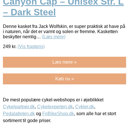
Canyon Cap – Unisex Str. L
– Dark Steel
Denne kasket fra Jack Wolfskin, er super praktisk at have på
i naturen, når det er varmt og solen er fremme. Kasketten
beskytter nemlig…
(Læs mere)
249
kr.
(Vis fragtpris)
Læs mere »
Køb nu »
De mest populære cykel-webshops er i øjeblikket
Cykelpartner.dk
,
Cykelexperten.dk
,
Cykler.dk
,
Pedalatleten.dk
og
FriBikeShop.dk
, som alle har et stort
sortiment til gode priser.