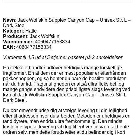
Navn:
Jack Wolfskin Supplex Canyon Cap – Unisex Str. L –
Dark Steel
Kategori:
Hatte
Producent:
Jack Wolfskin
Varenummer:
4060477153834
EAN:
4060477153834
Vurderet til
4.5
ud af 5 stjerner baseret på
2
anmeldelser
En række e-handler udlover heldigvis mange forskellige
fragtformer. En af dem der er mest populær er efterhånden
pakkeshoppen, og så henter du bare de bestilte produkter
når du har tid. Fragtmuligheden er altså ultra fleksibel, og
mange gange endvidere den prisbilligste slags levering ved
køb af Jack Wolfskin Supplex Canyon Cap – Unisex Str. L –
Dark Steel.
Du bør omvendt udse dig at vælge levering til din lejlighed
eller til adressen hvor du arbejder. Metoden er uheldigvis en
tand dyrere, men endda ultra fremkommelig. Den mindst
kostelige type af levering vil dog til enhver tid være at hente
ordren selv, men dette forudsætter at du befinder dig i kort