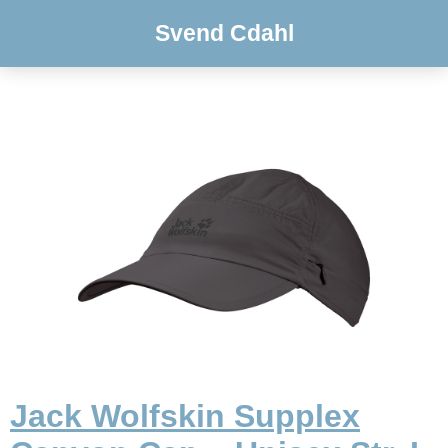
Svend Cdahl
Jack Wolfskin Supplex