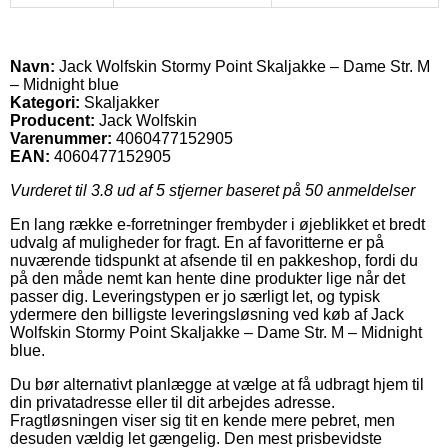
Navn:
Jack Wolfskin Stormy Point Skaljakke – Dame Str. M
– Midnight blue
Kategori:
Skaljakker
Producent:
Jack Wolfskin
Varenummer:
4060477152905
EAN:
4060477152905
Vurderet til
3.8
ud af 5 stjerner baseret på
50
anmeldelser
En lang række e-forretninger frembyder i øjeblikket et bredt
udvalg af muligheder for fragt. En af favoritterne er på
nuværende tidspunkt at afsende til en pakkeshop, fordi du
på den måde nemt kan hente dine produkter lige når det
passer dig. Leveringstypen er jo særligt let, og typisk
ydermere den billigste leveringsløsning ved køb af Jack
Wolfskin Stormy Point Skaljakke – Dame Str. M – Midnight
blue.
Du bør alternativt planlægge at vælge at få udbragt hjem til
din privatadresse eller til dit arbejdes adresse.
Fragtløsningen viser sig tit en kende mere pebret, men
desuden vældig let gængelig. Den mest prisbevidste