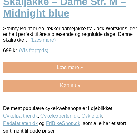
Skaljakke – Dame Str. M –
Midnight blue
Stormy Point er en lækker damejakke fra Jack Wolfskins, der
er helt perfekt til årets blæsende og regnfulde dage. Denne
skaljakke…
(Læs mere)
699
kr.
(Vis fragtpris)
Læs mere »
Køb nu »
De mest populære cykel-webshops er i øjeblikket
Cykelpartner.dk
,
Cykelexperten.dk
,
Cykler.dk
,
Pedalatleten.dk
og
FriBikeShop.dk
, som alle har et stort
sortiment til gode priser.