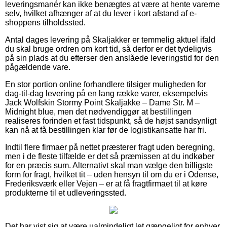
leveringsmanér kan ikke benægtes at være at hente varerne
selv, hvilket afhænger af at du lever i kort afstand af e-
shoppens tilholdssted.
Antal dages levering på Skaljakker er temmelig aktuel ifald
du skal bruge ordren om kort tid, så derfor er det tydeligvis
på sin plads at du efterser den anslåede leveringstid for den
pågældende vare.
En stor portion online forhandlere tilsiger muligheden for
dag-til-dag levering på en lang række varer, eksempelvis
Jack Wolfskin Stormy Point Skaljakke – Dame Str. M –
Midnight blue, men det nødvendiggør at bestillingen
realiseres forinden et fast tidspunkt, så de højst sandsynligt
kan nå at få bestillingen klar før de logistikansatte har fri.
Indtil flere firmaer på nettet præsterer fragt uden beregning,
men i de fleste tilfælde er det så præmissen at du indkøber
for en præcis sum. Alternativt skal man vælge den billigste
form for fragt, hvilket tit – uden hensyn til om du er i Odense,
Frederiksværk eller Vejen – er at få fragtfirmaet til at køre
produkterne til et udleveringssted.
Det har vist sig at være ualmindeligt let gængeligt for enhver