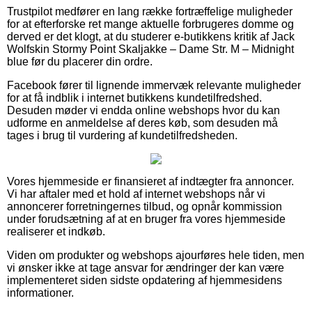
Trustpilot medfører en lang række fortræffelige muligheder
for at efterforske ret mange aktuelle forbrugeres domme og
derved er det klogt, at du studerer e-butikkens kritik af Jack
Wolfskin Stormy Point Skaljakke – Dame Str. M – Midnight
blue før du placerer din ordre.
Facebook fører til lignende immervæk relevante muligheder
for at få indblik i internet butikkens kundetilfredshed.
Desuden møder vi endda online webshops hvor du kan
udforme en anmeldelse af deres køb, som desuden må
tages i brug til vurdering af kundetilfredsheden.
Vores hjemmeside er finansieret af indtægter fra annoncer.
Vi har aftaler med et hold af internet webshops når vi
annoncerer forretningernes tilbud, og opnår kommission
under forudsætning af at en bruger fra vores hjemmeside
realiserer et indkøb.
Viden om produkter og webshops ajourføres hele tiden, men
vi ønsker ikke at tage ansvar for ændringer der kan være
implementeret siden sidste opdatering af hjemmesidens
informationer.