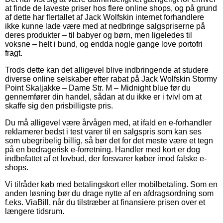
at finde de laveste priser hos flere online shops, og på grund
af dette har flertallet af Jack Wolfskin internet forhandlere
ikke kunne lade være med at nedbringe salgspriserne på
deres produkter – til babyer og børn, men ligeledes til
voksne – helt i bund, og endda nogle gange love portofri
fragt.
Trods dette kan det alligevel blive indbringende at studere
diverse online selskaber efter rabat på Jack Wolfskin Stormy
Point Skaljakke – Dame Str. M – Midnight blue før du
gennemfører din handel, sådan at du ikke er i tvivl om at
skaffe sig den prisbilligste pris.
Du må alligevel være årvågen med, at ifald en e-forhandler
reklamerer bedst i test varer til en salgspris som kan ses
som ubegribelig billig, så bør det for det meste være et tegn
på en bedragerisk e-forretning. Handler med kort er dog
indbefattet af et lovbud, der forsvarer køber imod falske e-
shops.
Vi tilråder køb med betalingskort eller mobilbetaling. Som en
anden løsning bør du drage nytte af en afdragsordning som
f.eks. ViaBill, når du tilstræber at finansiere prisen over et
længere tidsrum.