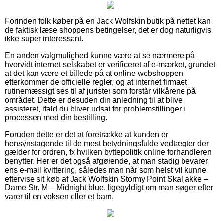
Forinden folk køber på en Jack Wolfskin butik på nettet kan
de faktisk læse shoppens betingelser, det er dog naturligvis
ikke super interessant.
En anden valgmulighed kunne være at se nærmere på
hvorvidt internet selskabet er verificeret af e-mærket, grundet
at det kan være et billede på at online webshoppen
efterkommer de officielle regler, og at internet firmaet
rutinemæssigt ses til af jurister som forstår vilkårene på
området. Dette er desuden din anledning til at blive
assisteret, ifald du bliver udsat for problemstillinger i
processen med din bestilling.
Foruden dette er det at foretrække at kunden er
hensynstagende til de mest betydningsfulde vedtægter der
gælder for ordren, fx hvilken byttepolitik online forhandleren
benytter. Her er det også afgørende, at man stadig bevarer
ens e-mail kvittering, således man når som helst vil kunne
eftervise sit køb af Jack Wolfskin Stormy Point Skaljakke –
Dame Str. M – Midnight blue, ligegyldigt om man søger efter
varer til en voksen eller et barn.