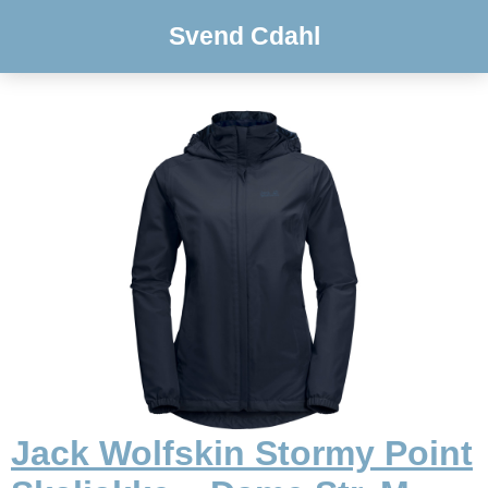
Svend Cdahl
Jack Wolfskin Stormy Point