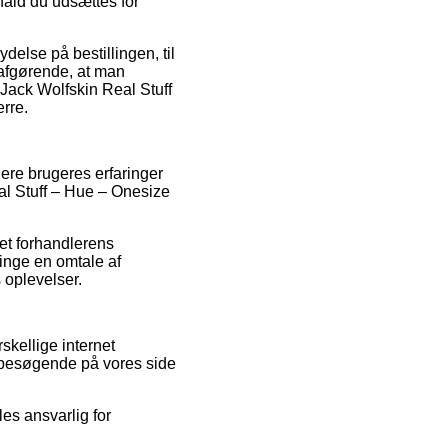
ifald du udsættes for
else på bestillingen, til
e afgørende, at man
Jack Wolfskin Real Stuff
rre.
gere brugeres erfaringer
eal Stuff – Hue – Onesize
et forhandlerens
ringe en omtale af
 oplevelser.
skellige internet
 besøgende på vores side
les ansvarlig for