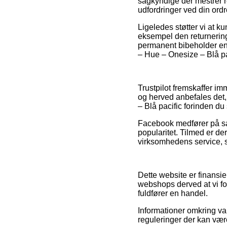
sagkyndige der mestrer re
udfordringer ved din ordr
Ligeledes støtter vi at k
eksempel den returnerings
permanent bibeholder ens
– Hue – Onesize – Blå pac
Trustpilot fremskaffer im
og herved anbefales det, 
– Blå pacific forinden du
Facebook medfører på sam
popularitet. Tilmed er de
virksomhedens service, s
Dette website er finansie
webshops derved at vi f
fuldfører en handel.
Informationer omkring var
reguleringer der kan være