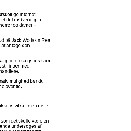
rskellige internet
det det nødvendigt at
 herrer og damer –
lbud på Jack Wolfskin Real
å at antage den
alg for en salgspris som
estillinger med
rhandlere.
rnativ mulighed bør du
ne over tid.
ikkens vilkår, men det er
ersom det skulle være en
øbende undersøges af