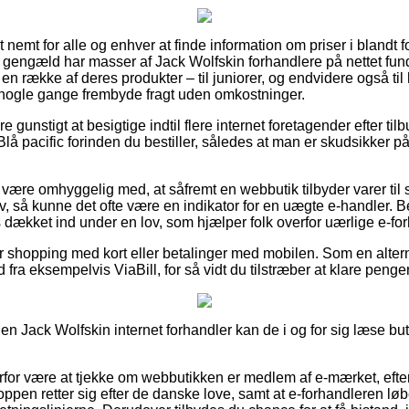
nemt for alle og enhver at finde information om priser i blandt fo
il gengæld har masser af Jack Wolfskin forhandlere på nettet fun
n række af deres produkter – til juniorer, og endvidere også til
a nogle gange frembyde fragt uden omkostninger.
e gunstigt at besigtige indtil flere internet foretagender efter ti
lå pacific forinden du bestiller, således at man er skudsikker p
ære omhyggelig med, at såfremt en webbutik tilbyder varer til s
ktiv, så kunne det ofte være en indikator for en uægte e-handler. B
s dækket ind under en lov, som hjælper folk overfor uærlige e-fo
for shopping med kort eller betalinger med mobilen. Som en alte
 fra eksempelvis ViaBill, for så vidt du tilstræber at klare penge
 Jack Wolfskin internet forhandler kan de i og for sig læse but
erfor være at tjekke om webbutikken er medlem af e-mærket, eft
hoppen retter sig efter de danske love, samt at e-forhandleren l