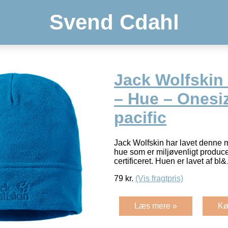
Svend Cdahl
Jack Wolfskin 
– Hue – Onesiz
pacific
Jack Wolfskin har lavet denne 
hue som er miljøvenligt produc
certificeret. Huen er lavet af b
79
kr.
(Vis fragtpris)
Læs mere »
Kø