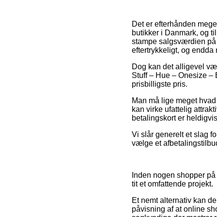
Det er efterhånden meget 
butikker i Danmark, og t
stampe salgsværdien på e
eftertrykkeligt, og endd
Dog kan det alligevel vær
Stuff – Hue – Onesize – B
prisbilligste pris.
Man må lige meget hvad v
kan virke ufattelig attra
betalingskort er heldigvi
Vi slår generelt et slag 
vælge et afbetalingstilbud
Inden nogen shopper på en
tit et omfattende projekt.
Et nemt alternativ kan d
påvisning af at online s