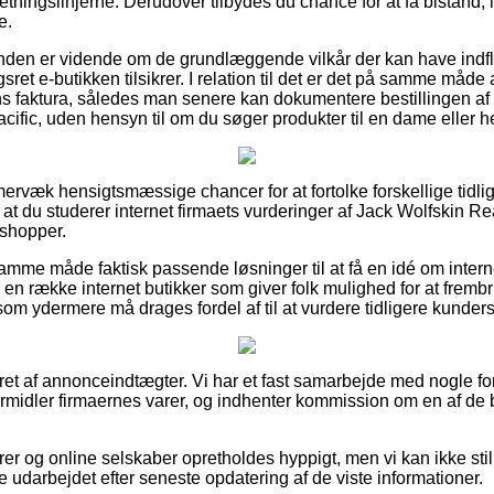
tningslinjerne. Derudover tilbydes du chance for at få bistand, 
e.
unden er vidende om de grundlæggende vilkår der kan have indflyd
ret e-butikken tilsikrer. I relation til det er det på samme måd
 faktura, således man senere kan dokumentere bestillingen af 
ific, uden hensyn til om du søger produkter til en dame eller he
mervæk hensigtsmæssige chancer for at fortolke forskellige tidli
at du studerer internet firmaets vurderinger af Jack Wolfskin R
 shopper.
me måde faktisk passende løsninger til at få en idé om intern
r en række internet butikker som giver folk mulighed for at fremb
om ydermere må drages fordel af til at vurdere tidligere kunders
ret af annonceindtægter. Vi har et fast samarbejde med nogle for
ormidler firmaernes varer, og indhenter kommission om en af de
er og online selskaber opretholdes hyppigt, men vi kan ikke stil
 udarbejdet efter seneste opdatering af de viste informationer.