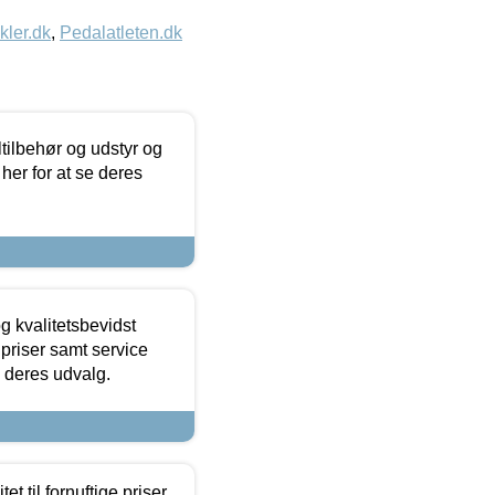
kler.dk
,
Pedalatleten.dk
ltilbehør og udstyr og
 her for at se deres
g kvalitetsbevidst
e priser samt service
e deres udvalg.
et til fornuftige priser.