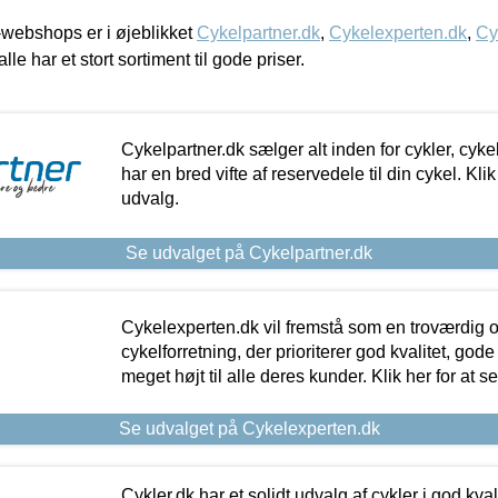
webshops er i øjeblikket
Cykelpartner.dk
,
Cykelexperten.dk
,
Cy
alle har et stort sortiment til gode priser.
Cykelpartner.dk sælger alt inden for cykler, cyke
har en bred vifte af reservedele til din cykel. Klik
udvalg.
Se udvalget på Cykelpartner.dk
Cykelexperten.dk vil fremstå som en troværdig o
cykelforretning, der prioriterer god kvalitet, god
meget højt til alle deres kunder. Klik her for at s
Se udvalget på Cykelexperten.dk
Cykler.dk har et solidt udvalg af cykler i god kvalit