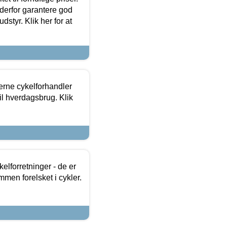
 derfor garantere god
dstyr. Klik her for at
erne cykelforhandler
til hverdagsbrug. Klik
lforretninger - de er
mmen forelsket i cykler.