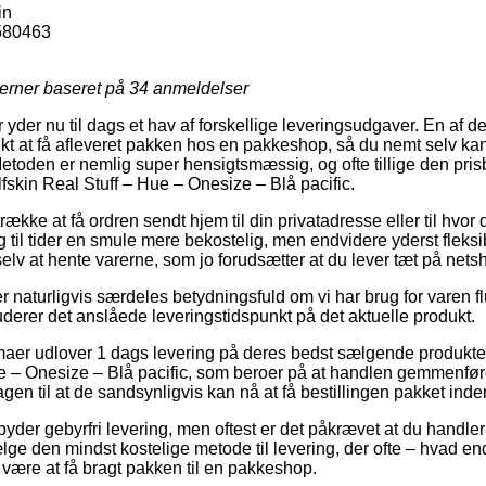
in
580463
jerner baseret på
34
anmeldelser
 yder nu til dags et hav af forskellige leveringsudgaver. En af 
t at få afleveret pakken hos en pakkeshop, så du nemt selv kan
Metoden er nemlig super hensigtsmæssig, og ofte tillige den prisb
fskin Real Stuff – Hue – Onesize – Blå pacific.
ække at få ordren sendt hjem til din privatadresse eller til hvor 
 til tider en smule mere bekostelig, men endvidere yderst fleksi
t selv at hente varerne, som jo forudsætter at du lever tæt på ne
 naturligvis særdeles betydningsfuld om vi har brug for varen fl
studerer det anslåede leveringstidspunkt på det aktuelle produkt.
irmaer udlover 1 dags levering på deres bedst sælgende produkt
e – Onesize – Blå pacific, som beroer på at handlen gemmenføre
en til at de sandsynligvis kan nå at få bestillingen pakket inde
yder gebyrfri levering, men oftest er det påkrævet at du handler
 den mindst kostelige metode til levering, der ofte – hvad end
 være at få bragt pakken til en pakkeshop.