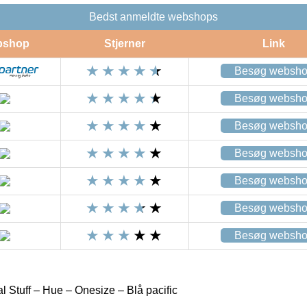
Bedst anmeldte webshops
bshop
Stjerner
Link
Besøg websh
Besøg websh
Besøg websh
Besøg websh
Besøg websh
Besøg websh
Besøg websh
 Stuff – Hue – Onesize – Blå pacific