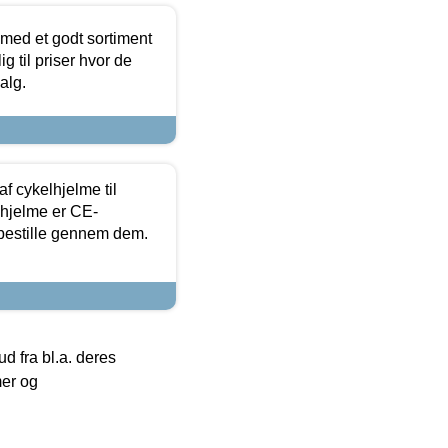
 med et godt sortiment
g til priser hvor de
alg.
f cykelhjelme til
lhjelme er CE-
 bestille gennem dem.
 fra bl.a. deres
mer og