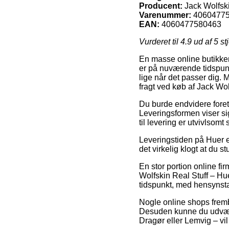
Producent:
Jack Wolfsk
Varenummer:
4060477
EAN:
4060477580463
Vurderet til
4.9
ud af 5 st
En masse online butikker
er på nuværende tidspunk
lige når det passer dig. 
fragt ved køb af Jack Wol
Du burde endvidere foretr
Leveringsformen viser sig
til levering er utvivlsom
Leveringstiden på Huer er
det virkelig klogt at du 
En stor portion online f
Wolfskin Real Stuff – Hu
tidspunkt, med hensynstag
Nogle online shops fremb
Desuden kunne du udvælge
Dragør eller Lemvig – vil