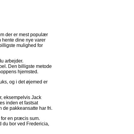
dem der er mest populær
 hente dine nye varer
illigste mulighed for
du arbejder.
bel. Den billigste metode
tshoppens hjemsted.
uks, og i det øjemed er
er, eksempelvis Jack
s inden et fastsat
n de pakkeansatte har fri.
 for en præcis sum.
 du bor ved Fredericia,