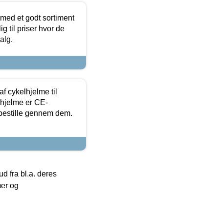
 med et godt sortiment
g til priser hvor de
alg.
f cykelhjelme til
lhjelme er CE-
 bestille gennem dem.
 fra bl.a. deres
mer og