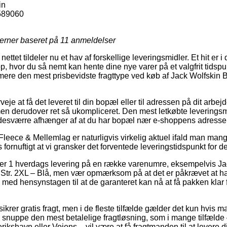
in
589060
jerner baseret på
11
anmeldelser
ettet tildeler nu et hav af forskellige leveringsmidler. Et hit er i 
 hvor du så nemt kan hente dine nye varer på et valgfrit tidspun
dermere den mest prisbevidste fragttype ved køb af Jack Wolfski
eje at få det leveret til din bopæl eller til adressen på dit arbejd
n derudover ret så ukompliceret. Den mest letkøbte leveringsm
desværre afhænger af at du har bopæl nær e-shoppens adresse
leece & Mellemlag er naturligvis virkelig aktuel ifald man mangl
fornuftigt at vi gransker det forventede leveringstidspunkt for de
yder 1 hverdags levering på en række varenumre, eksempelvis J
. Str. 2XL – Blå, men vær opmærksom på at det er påkrævet at
t, med hensynstagen til at de garanteret kan nå at få pakken klar
sikrer gratis fragt, men i de fleste tilfælde gælder det kun hvis 
n snuppe den mest betalelige fragtløsning, som i mange tilfælde
ikshavn eller Vojens – vil være at få fragtmanden til at levere di