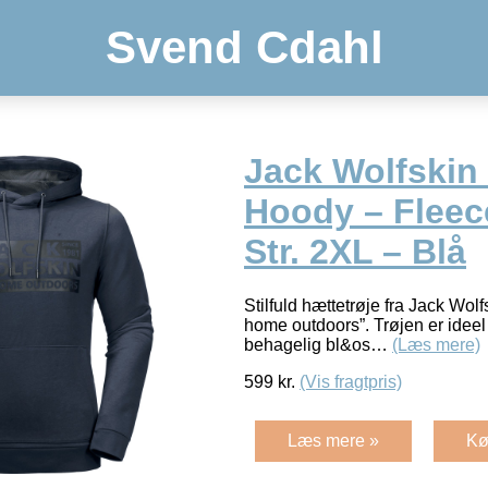
Svend Cdahl
Jack Wolfskin
Hoody – Fleece
Str. 2XL – Blå
Stilfuld hættetrøje fra Jack Wolf
home outdoors”. Trøjen er ideel
behagelig bl&os…
(Læs mere)
599
kr.
(Vis fragtpris)
Læs mere »
Kø