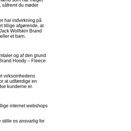
e, såfremt du møder
er har indvirkning på
t tillige afgørende, at
f Jack Wolfskin Brand
ller et barn.
omtaler og af den grund
in Brand Hoody – Fleece
net virksomhedens
or at udfærdige en
dse kunderne er.
llige internet webshops
tille os ansvarlig for