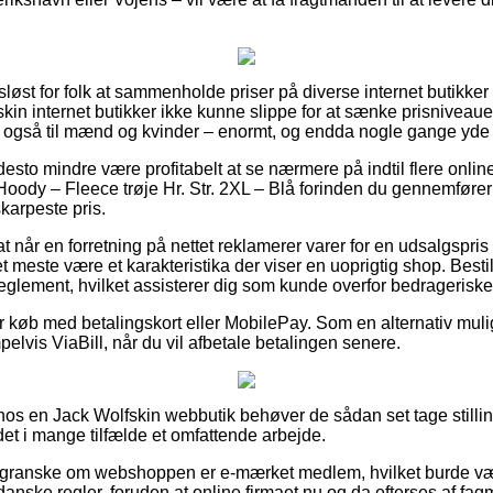
løst for folk at sammenholde priser på diverse internet butikker 
skin internet butikker ikke kunne slippe for at sænke prisniveauet
e også til mænd og kvinder – enormt, og endda nogle gange yde fr
desto mindre være profitabelt at se nærmere på indtil flere online
oody – Fleece trøje Hr. Str. 2XL – Blå forinden du gennemfører
karpeste pris.
 når en forretning på nettet reklamerer varer for en udsalgspris
et meste være et karakteristika der viser en uoprigtig shop. Besti
t reglement, hvilket assisterer dig som kunde overfor bedragerisk
for køb med betalingskort eller MobilePay. Som en alternativ mul
lvis ViaBill, når du vil afbetale betalingen senere.
 hos en Jack Wolfskin webbutik behøver de sådan set tage stilling
 det i mange tilfælde et omfattende arbejde.
t granske om webshoppen er e-mærket medlem, hvilket burde vær
anske regler, foruden at online firmaet nu og da efterses af 