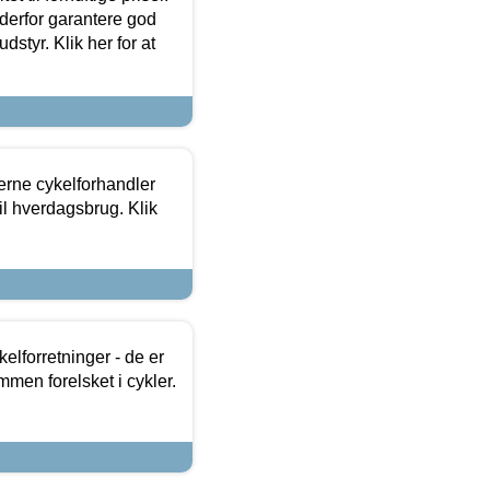
 derfor garantere god
dstyr. Klik her for at
erne cykelforhandler
til hverdagsbrug. Klik
lforretninger - de er
mmen forelsket i cykler.