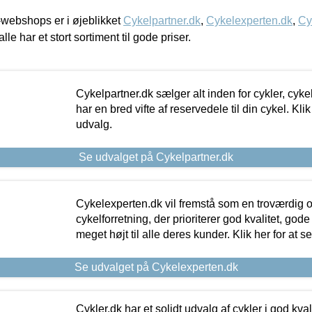
webshops er i øjeblikket
Cykelpartner.dk
,
Cykelexperten.dk
,
Cy
alle har et stort sortiment til gode priser.
Cykelpartner.dk sælger alt inden for cykler, cyke
har en bred vifte af reservedele til din cykel. Klik
udvalg.
Se udvalget på Cykelpartner.dk
Cykelexperten.dk vil fremstå som en troværdig o
cykelforretning, der prioriterer god kvalitet, god
meget højt til alle deres kunder. Klik her for at s
Se udvalget på Cykelexperten.dk
Cykler.dk har et solidt udvalg af cykler i god kvalit