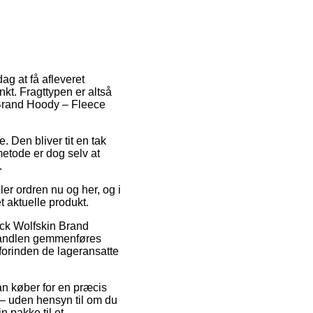
dag at få afleveret
kt. Fragttypen er altså
n Brand Hoody – Fleece
e. Den bliver tit en tak
etode er dog selv at
.
er ordren nu og her, og i
t aktuelle produkt.
ack Wolfskin Brand
 handlen gemmenføres
 forinden de lageransatte
man køber for en præcis
 – uden hensyn til om du
n pakke til et