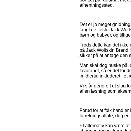
afhentningssted.
Det er jo meget gnidnings
langt de fleste Jack Wolf
børn og babyer, og tillig
Trods dette kan det ikke 
på Jack Wolfskin Brand H
sikker på at antage den s
Man skal dog huske på, at
favorabel, så er det for d
imidlertid inkluderet i e
Vi slår generelt et slag 
af en løsning som eksempe
Forud for at folk handler
forretningsaftale, dog er
Et alternativ kan være a
shoppen respekterer de d