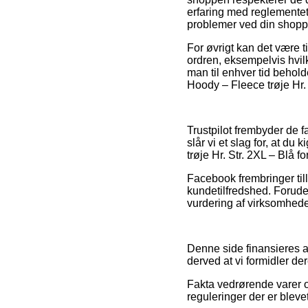
erfaring med reglementet
problemer ved din shopp
For øvrigt kan det være 
ordren, eksempelvis hvilke
man til enhver tid behold
Hoody – Fleece trøje Hr. 
Trustpilot frembyder de 
slår vi et slag for, at d
trøje Hr. Str. 2XL – Blå f
Facebook frembringer til
kundetilfredshed. Forude
vurdering af virksomheden
Denne side finansieres a
derved at vi formidler de
Fakta vedrørende varer o
reguleringer der er bleve