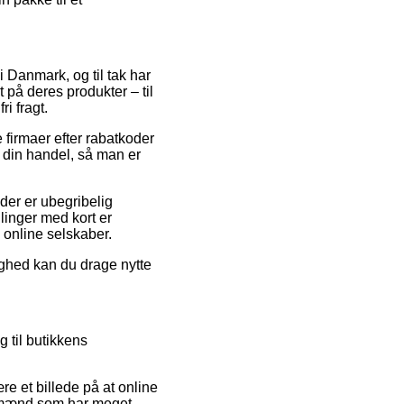
i Danmark, og til tak har
 på deres produkter – til
i fragt.
 firmaer efter rabatkoder
 din handel, så man er
 der er ubegribelig
llinger med kort er
e online selskaber.
ighed kan du drage nytte
 til butikkens
e et billede på at online
fagmænd som har meget