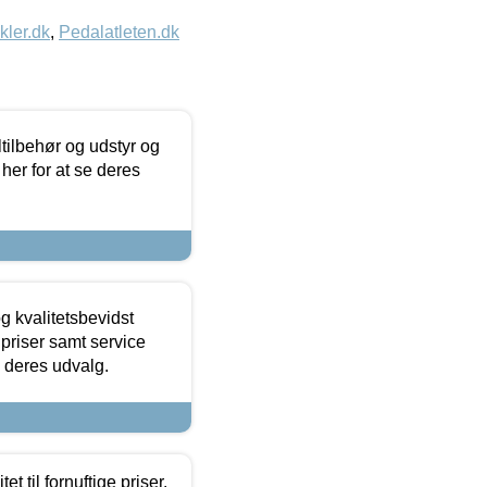
kler.dk
,
Pedalatleten.dk
ltilbehør og udstyr og
 her for at se deres
g kvalitetsbevidst
e priser samt service
e deres udvalg.
et til fornuftige priser.