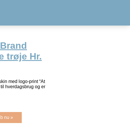
 Brand
 trøje Hr.
skin med logo-print “At
 til hverdagsbrug og er
b nu »