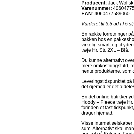
Producent:
Jack Wolfsk
Varenummer:
4060477
EAN:
4060477589060
Vurderet til
3.5
ud af 5 st
En række forretninger på n
pakken hos en pakkeshop,
virkelig smart, og tit y
trøje Hr. Str. 2XL – Blå.
Du kunne alternativt overv
mere omkostningsfuld, me
hente produkterne, som 
Leveringstidspunktet på F
det øjemed er det aldeles 
En del online butikker 
Hoody – Fleece trøje Hr
forinden et fast tidspunk
drager hjemad.
Visse internet selskaber 
sum. Alternativt skal ma
bor tæt på Kolding, Freder