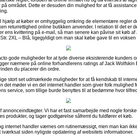
 på området. Dette er desuden din mulighed for at få assistanc
ing.
til hjælp at køber er omhyggelig omkring de elementære regler d
n returrettighed online butikken anvender. I relation til det er de
er ens kvittering på e-mail, så man senere kan påvise sit køb a
Str. 2XL – Blå, ligegyldigt om man skal købe gave til en voksen e
facto gode muligheder for at tyde diverse eksisterende kunders 
u kigger nærmere på online forhandlerens ratings af Jack Wolfsk
orinden du placerer din ordre.
lige stort set udmærkede muligheder for at få kendskab til inter
n det møder vi en del internet handler som giver folk mulighed f
s service, som tillige burde benyttes til at bedømme hvor tilfre
f annonceindtægter. Vi har et fast samarbejde med nogle forske
res produkter, og tager godtgørelse såfremt du fuldfører et køb.
g internet handler værnes om rutinemæssigt, men man kan ikke s
t iværksat siden nyligste opdatering af websitets informationer.