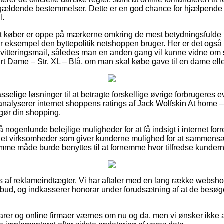
ældende bestemmelser. Dette er en god chance for hjælpende se
l.
i at køber er oppe på mærkerne omkring de mest betydningsfuld
or eksempel den byttepolitik netshoppen bruger. Her er det også 
itteringsmail, således man en anden gang vil kunne vidne om s
rt Dame – Str. XL – Blå, om man skal købe gave til en dame elle
passelige løsninger til at betragte forskellige øvrige forbrugeres
du analyserer internet shoppens ratings af Jack Wolfskin At home 
ggør din shopping.
ogenlunde belejlige muligheder for at få indsigt i internet for
rnet virksomheder som giver kunderne mulighed for at sammensætt
mme måde burde benyttes til at fornemme hvor tilfredse kundern
s af reklameindtægter. Vi har aftaler med en lang række webshops
lbud, og indkasserer honorar under forudsætning af at de besøg
er og online firmaer værnes om nu og da, men vi ønsker ikke a