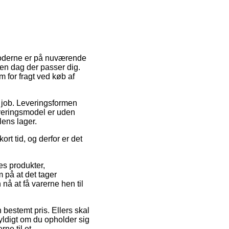
moderne er på nuværende
den dag der passer dig.
m for fragt ved køb af
på job. Leveringsformen
everingsmodel er uden
lens lager.
rt tid, og derfor er det
es produkter,
på at det tager
nå at få varerne hen til
n bestemt pris. Ellers skal
gyldigt om du opholder sig
ne til et