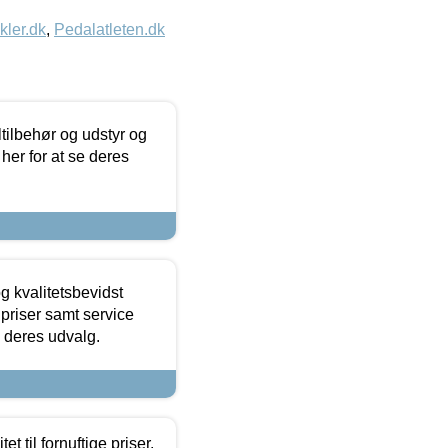
kler.dk
,
Pedalatleten.dk
ltilbehør og udstyr og
 her for at se deres
g kvalitetsbevidst
e priser samt service
e deres udvalg.
et til fornuftige priser.