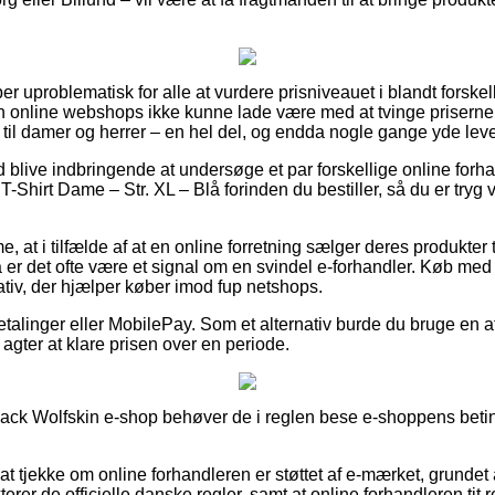
r uproblematisk for alle at vurdere prisniveauet i blandt forskelli
in online webshops ikke kunne lade være med at tvinge priserne
så til damer og herrer – en hel del, og endda nogle gange yde lev
id blive indbringende at undersøge et par forskellige online forha
-Shirt Dame – Str. XL – Blå forinden du bestiller, så du er tryg 
 at i tilfælde af at en online forretning sælger deres produkter t
er det ofte være et signal om en svindel e-forhandler. Køb med
lativ, der hjælper køber imod fup netshops.
betalinger eller MobilePay. Som et alternativ burde du bruge en a
u agter at klare prisen over en periode.
Jack Wolfskin e-shop behøver de i reglen bese e-shoppens betinge
at tjekke om online forhandleren er støttet af e-mærket, grundet 
erer de officielle danske regler, samt at online forhandleren tit 