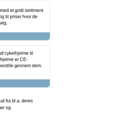
 med et godt sortiment
g til priser hvor de
alg.
f cykelhjelme til
lhjelme er CE-
 bestille gennem dem.
 fra bl.a. deres
mer og