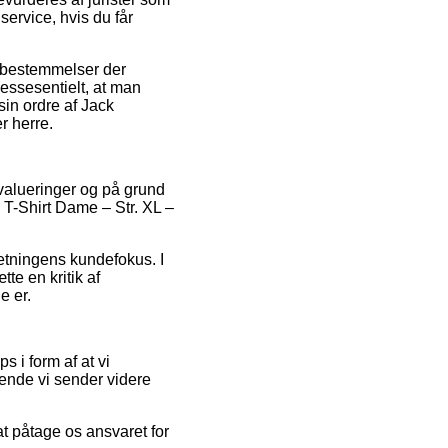
rvice, hvis du får
e bestemmelser der
essesentielt, at man
in ordre af Jack
r herre.
 evalueringer og på grund
– T-Shirt Dame – Str. XL –
retningens kundefokus. I
e en kritik af
e er.
 i form af at vi
ende vi sender videre
t påtage os ansvaret for