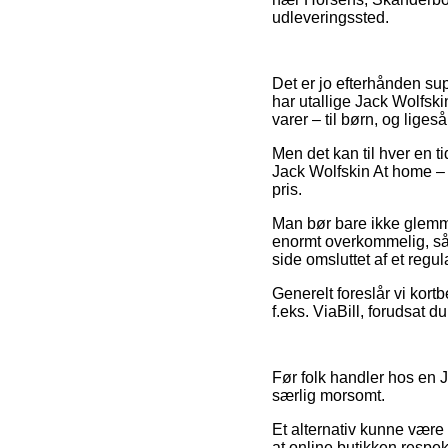
udleveringssted.
Det er jo efterhånden supe
har utallige Jack Wolfsk
varer – til børn, og lige
Men det kan til hver en t
Jack Wolfskin At home – T
pris.
Man bør bare ikke glemme,
enormt overkommelig, så 
side omsluttet af et regu
Generelt foreslår vi kort
f.eks. ViaBill, forudsat d
Før folk handler hos en 
særlig morsomt.
Et alternativ kunne være 
at online butikken respekt