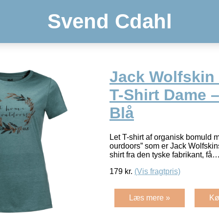
Svend Cdahl
Jack Wolfskin
T-Shirt Dame –
Blå
Let T-shirt af organisk bomuld m
ourdoors” som er Jack Wolfskin
shirt fra den tyske fabrikant, få
179
kr.
(Vis fragtpris)
Læs mere »
Kø