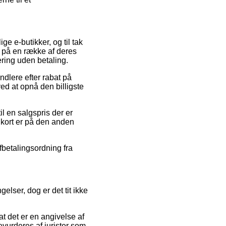
ge e-butikker, og til tak
 på en række af deres
ering uden betaling.
ndlere efter rabat på
ved at opnå den billigste
il en salgspris der er
 kort er på den anden
fbetalingsordning fra
lser, dog er det tit ikke
at det er en angivelse af
revurderes af jurister som