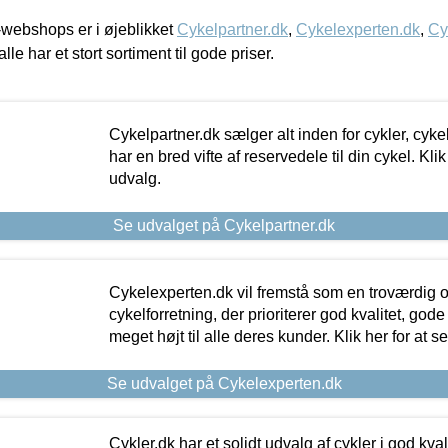
webshops er i øjeblikket
Cykelpartner.dk
,
Cykelexperten.dk
,
Cy
alle har et stort sortiment til gode priser.
Cykelpartner.dk sælger alt inden for cykler, cyke
har en bred vifte af reservedele til din cykel. Klik
udvalg.
Se udvalget på Cykelpartner.dk
Cykelexperten.dk vil fremstå som en troværdig o
cykelforretning, der prioriterer god kvalitet, god
meget højt til alle deres kunder. Klik her for at s
Se udvalget på Cykelexperten.dk
Cykler.dk har et solidt udvalg af cykler i god kvalit