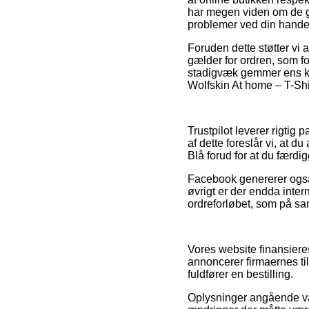
har megen viden om de g
problemer ved din hande
Foruden dette støtter v
gælder for ordren, som f
stadigvæk gemmer ens kv
Wolfskin At home – T-Shi
Trustpilot leverer rigtig 
af dette foreslår vi, at 
Blå forud for at du færdi
Facebook genererer også n
øvrigt er der endda inte
ordreforløbet, som på sa
Vores website finansiere
annoncerer firmaernes ti
fuldfører en bestilling.
Oplysninger angående var