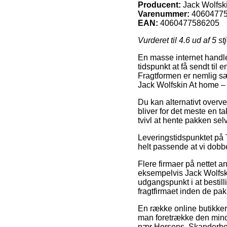
Producent:
Jack Wolfsk
Varenummer:
4060477
EAN:
4060477586205
Vurderet til
4.6
ud af 5 st
En masse internet handl
tidspunkt at få sendt til
Fragtformen er nemlig sær
Jack Wolfskin At home – 
Du kan alternativt overvej
bliver for det meste en 
tvivl at hente pakken sel
Leveringstidspunktet på T-
helt passende at vi dobb
Flere firmaer på nettet a
eksempelvis Jack Wolfsk
udgangspunkt i at bestill
fragtfirmaet inden de pakk
En række online butikker y
man foretrække den mindst
nær Horsens, Skanderborg 