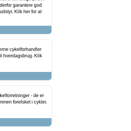
 derfor garantere god
dstyr. Klik her for at
erne cykelforhandler
til hverdagsbrug. Klik
lforretninger - de er
mmen forelsket i cykler.