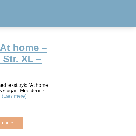
 At home –
 Str. XL –
ed tekst tryk: “At home
s slogan. Med denne t-
…
(Læs mere)
b nu »