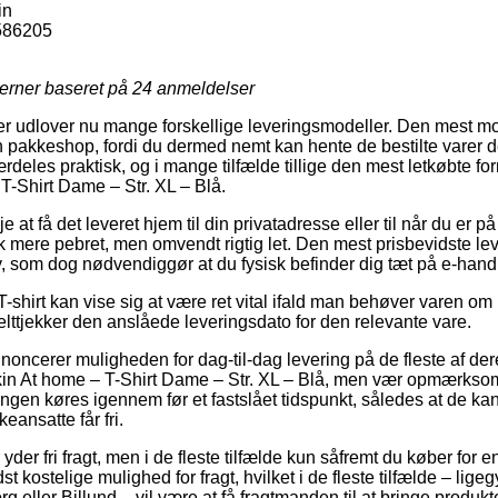
in
586205
jerner baseret på
24
anmeldelser
er udlover nu mange forskellige leveringsmodeller. Den mest 
 en pakkeshop, fordi du dermed nemt kan hente de bestilte varer 
deles praktisk, og i mange tilfælde tillige den mest letkøbte for
T-Shirt Dame – Str. XL – Blå.
e at få det leveret hjem til din privatadresse eller til når du er 
tak mere pebret, men omvendt rigtig let. Den mest prisbevidste l
v, som dog nødvendiggør at du fysisk befinder dig tæt på e-hand
shirt kan vise sig at være ret vital ifald man behøver varen om ko
elttjekker den anslåede leveringsdato for den relevante vare.
nnoncerer muligheden for dag-til-dag levering på de fleste af der
in At home – T-Shirt Dame – Str. XL – Blå, men vær opmærksom 
ingen køres igennem før et fastslået tidspunkt, således at de kan 
eansatte får fri.
der fri fragt, men i de fleste tilfælde kun såfremt du køber for e
 kostelige mulighed for fragt, hvilket i de fleste tilfælde – lige
eller Billund – vil være at få fragtmanden til at bringe produkter