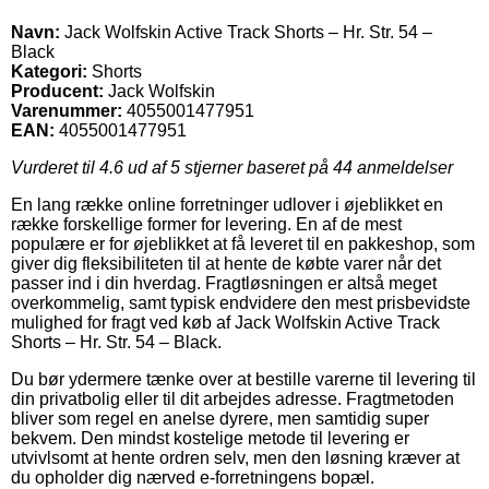
Navn:
Jack Wolfskin Active Track Shorts – Hr. Str. 54 –
Black
Kategori:
Shorts
Producent:
Jack Wolfskin
Varenummer:
4055001477951
EAN:
4055001477951
Vurderet til
4.6
ud af 5 stjerner baseret på
44
anmeldelser
En lang række online forretninger udlover i øjeblikket en
række forskellige former for levering. En af de mest
populære er for øjeblikket at få leveret til en pakkeshop, som
giver dig fleksibiliteten til at hente de købte varer når det
passer ind i din hverdag. Fragtløsningen er altså meget
overkommelig, samt typisk endvidere den mest prisbevidste
mulighed for fragt ved køb af Jack Wolfskin Active Track
Shorts – Hr. Str. 54 – Black.
Du bør ydermere tænke over at bestille varerne til levering til
din privatbolig eller til dit arbejdes adresse. Fragtmetoden
bliver som regel en anelse dyrere, men samtidig super
bekvem. Den mindst kostelige metode til levering er
utvivlsomt at hente ordren selv, men den løsning kræver at
du opholder dig nærved e-forretningens bopæl.