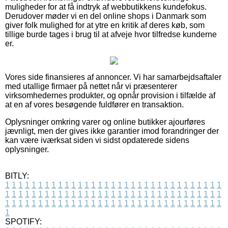
muligheder for at få indtryk af webbutikkens kundefokus.
Derudover møder vi en del online shops i Danmark som
giver folk mulighed for at ytre en kritik af deres køb, som
tillige burde tages i brug til at afveje hvor tilfredse kunderne
er.
Vores side finansieres af annoncer. Vi har samarbejdsaftaler
med utallige firmaer på nettet når vi præsenterer
virksomhedernes produkter, og opnår provision i tilfælde af
at en af vores besøgende fuldfører en transaktion.
Oplysninger omkring varer og online butikker ajourføres
jævnligt, men der gives ikke garantier imod forandringer der
kan være iværksat siden vi sidst opdaterede sidens
oplysninger.
BITLY:
1
1
1
1
1
1
1
1
1
1
1
1
1
1
1
1
1
1
1
1
1
1
1
1
1
1
1
1
1
1
1
1
1
1
1
1
1
1
1
1
1
1
1
1
1
1
1
1
1
1
1
1
1
1
1
1
1
1
1
1
1
1
1
1
1
1
1
1
1
1
1
1
1
1
1
1
1
1
1
1
1
1
1
1
1
1
1
1
1
1
1
1
1
1
1
1
1
1
1
1
SPOTIFY: