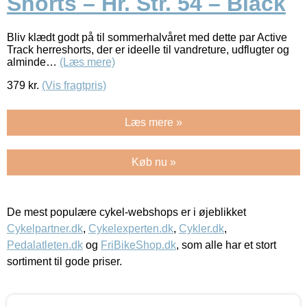
Shorts – Hr. Str. 54 – Black
Bliv klædt godt på til sommerhalvåret med dette par Active
Track herreshorts, der er ideelle til vandreture, udflugter og
alminde…
(Læs mere)
379
kr.
(Vis fragtpris)
Læs mere »
Køb nu »
De mest populære cykel-webshops er i øjeblikket
Cykelpartner.dk
,
Cykelexperten.dk
,
Cykler.dk
,
Pedalatleten.dk
og
FriBikeShop.dk
, som alle har et stort
sortiment til gode priser.