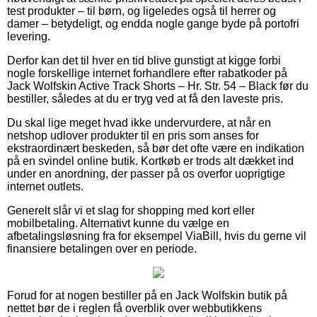
test produkter – til børn, og ligeledes også til herrer og
damer – betydeligt, og endda nogle gange byde på portofri
levering.
Derfor kan det til hver en tid blive gunstigt at kigge forbi
nogle forskellige internet forhandlere efter rabatkoder på
Jack Wolfskin Active Track Shorts – Hr. Str. 54 – Black før du
bestiller, således at du er tryg ved at få den laveste pris.
Du skal lige meget hvad ikke undervurdere, at når en
netshop udlover produkter til en pris som anses for
ekstraordinært beskeden, så bør det ofte være en indikation
på en svindel online butik. Kortkøb er trods alt dækket ind
under en anordning, der passer på os overfor uoprigtige
internet outlets.
Generelt slår vi et slag for shopping med kort eller
mobilbetaling. Alternativt kunne du vælge en
afbetalingsløsning fra for eksempel ViaBill, hvis du gerne vil
finansiere betalingen over en periode.
Forud for at nogen bestiller på en Jack Wolfskin butik på
nettet bør de i reglen få overblik over webbutikkens