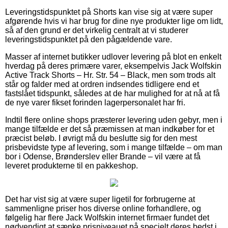
Leveringstidspunktet på Shorts kan vise sig at være super
afgørende hvis vi har brug for dine nye produkter lige om lidt,
så af den grund er det virkelig centralt at vi studerer
leveringstidspunktet på den pågældende vare.
Masser af internet butikker udlover levering på blot en enkelt
hverdag på deres primære varer, eksempelvis Jack Wolfskin
Active Track Shorts – Hr. Str. 54 – Black, men som trods alt
står og falder med at ordren indsendes tidligere end et
fastslået tidspunkt, således at de har mulighed for at nå at få
de nye varer fikset forinden lagerpersonalet har fri.
Indtil flere online shops præsterer levering uden gebyr, men i
mange tilfælde er det så præmissen at man indkøber for et
præcist beløb. I øvrigt må du beslutte sig for den mest
prisbevidste type af levering, som i mange tilfælde – om man
bor i Odense, Brønderslev eller Brande – vil være at få
leveret produkterne til en pakkeshop.
Det har vist sig at være super ligetil for forbrugerne at
sammenligne priser hos diverse online forhandlere, og
følgelig har flere Jack Wolfskin internet firmaer fundet det
nødvendigt at sænke prisniveauet på specielt deres bedst i