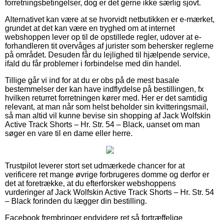
forretningsbetingelser, dog er det gerne ikke særlig sjovt.
Alternativet kan være at se hvorvidt netbutikken er e-mærket,
grundet at det kan være en tryghed om at internet
webshoppen lever op til de opstillede regler, udover at e-
forhandleren tit overvåges af jurister som behersker reglerne
på området. Desuden får du lejlighed til hjælpende service,
ifald du får problemer i forbindelse med din handel.
Tillige går vi ind for at du er obs på de mest basale
bestemmelser der kan have indflydelse på bestillingen, fx
hvilken returret forretningen kører med. Her er det samtidig
relevant, at man når som helst beholder sin kvitteringsmail,
så man altid vil kunne bevise sin shopping af Jack Wolfskin
Active Track Shorts – Hr. Str. 54 – Black, uanset om man
søger en vare til en dame eller herre.
Trustpilot leverer stort set udmærkede chancer for at
verificere ret mange øvrige forbrugeres domme og derfor er
det at foretrække, at du efterforsker webshoppens
vurderinger af Jack Wolfskin Active Track Shorts – Hr. Str. 54
– Black forinden du lægger din bestilling.
Facebook frembringer endvidere ret så fortræffelige