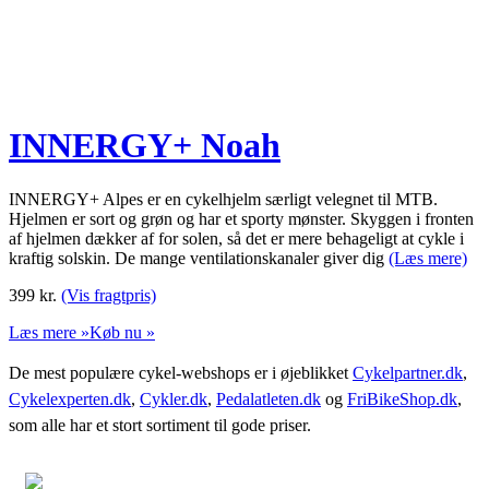
INNERGY+ Noah
INNERGY+ Alpes er en cykelhjelm særligt velegnet til MTB.
Hjelmen er sort og grøn og har et sporty mønster. Skyggen i fronten
af hjelmen dækker af for solen, så det er mere behageligt at cykle i
kraftig solskin. De mange ventilationskanaler giver dig
(Læs mere)
399
kr.
(Vis fragtpris)
Læs mere »
Køb nu »
De mest populære cykel-webshops er i øjeblikket
Cykelpartner.dk
,
Cykelexperten.dk
,
Cykler.dk
,
Pedalatleten.dk
og
FriBikeShop.dk
,
som alle har et stort sortiment til gode priser.