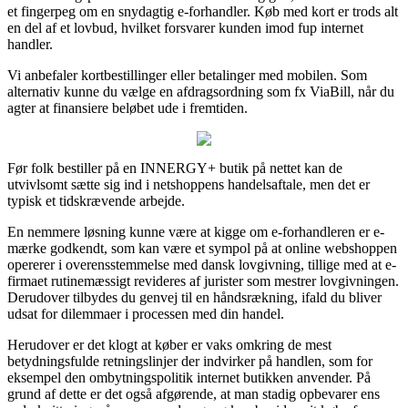
et fingerpeg om en snydagtig e-forhandler. Køb med kort er trods alt
en del af et lovbud, hvilket forsvarer kunden imod fup internet
handler.
Vi anbefaler kortbestillinger eller betalinger med mobilen. Som
alternativ kunne du vælge en afdragsordning som fx ViaBill, når du
agter at finansiere beløbet ude i fremtiden.
Før folk bestiller på en INNERGY+ butik på nettet kan de
utvivlsomt sætte sig ind i netshoppens handelsaftale, men det er
typisk et tidskrævende arbejde.
En nemmere løsning kunne være at kigge om e-forhandleren er e-
mærke godkendt, som kan være et sympol på at online webshoppen
opererer i overensstemmelse med dansk lovgivning, tillige med at e-
firmaet rutinemæssigt revideres af jurister som mestrer lovgivningen.
Derudover tilbydes du genvej til en håndsrækning, ifald du bliver
udsat for dilemmaer i processen med din handel.
Herudover er det klogt at køber er vaks omkring de mest
betydningsfulde retningslinjer der indvirker på handlen, som for
eksempel den ombytningspolitik internet butikken anvender. På
grund af dette er det også afgørende, at man stadig opbevarer ens