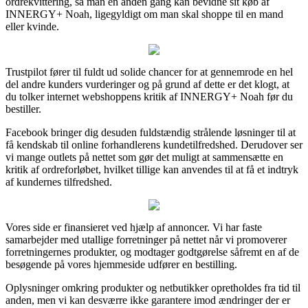
ordrekvittering, så man en anden gang kan bevidne sit køb af
INNERGY+ Noah, ligegyldigt om man skal shoppe til en mand
eller kvinde.
Trustpilot fører til fuldt ud solide chancer for at gennemrode en hel
del andre kunders vurderinger og på grund af dette er det klogt, at
du tolker internet webshoppens kritik af INNERGY+ Noah før du
bestiller.
Facebook bringer dig desuden fuldstændig strålende løsninger til at
få kendskab til online forhandlerens kundetilfredshed. Derudover ser
vi mange outlets på nettet som gør det muligt at sammensætte en
kritik af ordreforløbet, hvilket tillige kan anvendes til at få et indtryk
af kundernes tilfredshed.
Vores side er finansieret ved hjælp af annoncer. Vi har faste
samarbejder med utallige forretninger på nettet når vi promoverer
forretningernes produkter, og modtager godtgørelse såfremt en af de
besøgende på vores hjemmeside udfører en bestilling.
Oplysninger omkring produkter og netbutikker opretholdes fra tid til
anden, men vi kan desværre ikke garantere imod ændringer der er