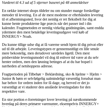
Vurderet til
4.3
ud af 5 stjerner baseret på
48
anmeldelser
En række internet shops tildeler nu om stunder mange forskellige
metoder til levering. En af de mest moderne er efterhånden levering
til et afhentningssted, hvor det nemlig er ret fleksibelt for dig at
kunne hente produkterne lige præcis når det passer ind i din
kalender. Fragtmetoden er nemlig virkelig gnidningsløs, samt endda
ydermere den mest betalelige leveringsudgave ved køb af
INNERGY+ Noah.
Du kunne tillige udse dig at få varerne sendt hjem til dig privat eller
ud til dit arbejde. Leveringstypen er gennemsnitligt en lille smule
mere bekostelig, men derudover særdeles ligetil. Den mest
prisbevidste leveringsmodel vil dog til enhver tid være at du selv
henter ordren, men den løsning betinges af at du har bopæl i
nærheden af netshoppens adresse.
Fragtperioden på Tilbehør > Beklædning, sko & hjelme > Hjelm >
Junior & børn er selvfølgelig ualmindeligt væsentlig forudsat man
har behov for ordren inden for få dage, og herved er det jo
væsentligt at vi studerer den anslåede leveringsdato for den
respektive vare.
En stor portion e-forretninger lover levering på næstkommende
hverdag på deres primære varenumre, eksempelvis INNERGY+