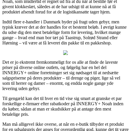
Noah, som imidlertid er regnet ud fra at du når at bestille før et
givent klokkeslæt, således at de har udsigt til at kunne nå at få
produktet afsendt forud for at de logistikansatte tager hjem.
Indtil flere e-handler i Danmark byder på fragt uden gebyr, men
typisk kræver det at der handles for et bestemt beløb. I øvrigt kunne
du udse dig den mest betalelige form for levering, hvilket mange
gange – hvad end man bor tæt på Taastrup, Solrød Strand eller
Hørning – vil være at få leveret din pakke til en pakkeshop.
Det er jo ekstremt fremkommeligt for os alle at finde de laveste
priser på diverse online outlets, og følgelig har en hel del
INNERGY+ online forretninger set sig nødsaget til at nedsætte
salgspriserne på deres produkter – til drenge og piger, lige så vel
som til herrer og damer – enormt, og endda nogle gange yde
levering uden gebyr.
Til gengæld kan det til hver en tid vise sig smart at granske et par
forskellige e-firmaer efter rabatkoder på INNERGY+ Noah inden
du køber, sådan at man er skudsikker på at antage den mest
betalelige pris.
Man må alligevel ikke overse, at når en e-butik tilbyder et produkt
for en udsalgspris der anses for overordentlig god, kunne det tit være