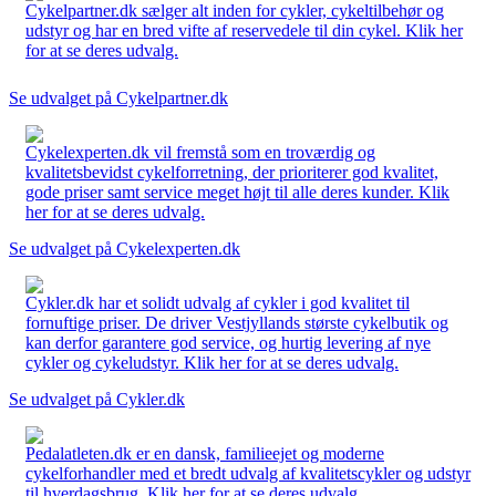
Cykelpartner.dk sælger alt inden for cykler, cykeltilbehør og
udstyr og har en bred vifte af reservedele til din cykel. Klik her
for at se deres udvalg.
Se udvalget på Cykelpartner.dk
Cykelexperten.dk vil fremstå som en troværdig og
kvalitetsbevidst cykelforretning, der prioriterer god kvalitet,
gode priser samt service meget højt til alle deres kunder. Klik
her for at se deres udvalg.
Se udvalget på Cykelexperten.dk
Cykler.dk har et solidt udvalg af cykler i god kvalitet til
fornuftige priser. De driver Vestjyllands største cykelbutik og
kan derfor garantere god service, og hurtig levering af nye
cykler og cykeludstyr. Klik her for at se deres udvalg.
Se udvalget på Cykler.dk
Pedalatleten.dk er en dansk, familieejet og moderne
cykelforhandler med et bredt udvalg af kvalitetscykler og udstyr
til hverdagsbrug. Klik her for at se deres udvalg.