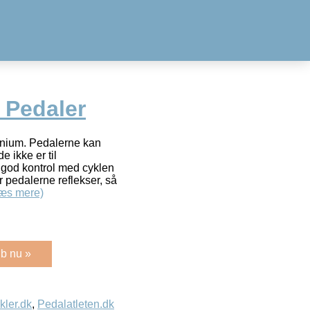
Pedaler
nium. Pedalerne kan
e ikke er til
 god kontrol med cyklen
r pedalerne reflekser, så
æs mere)
b nu »
kler.dk
,
Pedalatleten.dk