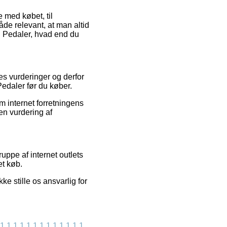
e med købet, til
de relevant, at man altid
B Pedaler, hvad end du
res vurderinger og derfor
edaler før du køber.
 internet forretningens
en vurdering af
uppe af internet outlets
et køb.
e stille os ansvarlig for
1
1
1
1
1
1
1
1
1
1
1
1
1