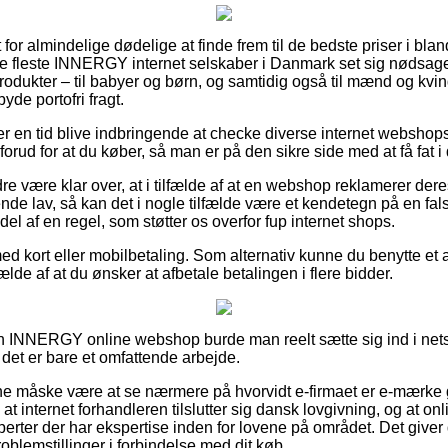
 for almindelige dødelige at finde frem til de bedste priser i blan
 fleste INNERGY internet selskaber i Danmark set sig nødsaget 
odukter – til babyer og børn, og samtidig også til mænd og kvin
de portofri fragt.
ver en tid blive indbringende at checke diverse internet webshop
d for at du køber, så man er på den sikre side med at få fat i d
e være klar over, at i tilfælde af at en webshop reklamerer dere
e lav, så kan det i nogle tilfælde være et kendetegn på en fal
el af en regel, som støtter os overfor fup internet shops.
med kort eller mobilbetaling. Som alternativ kunne du benytte et a
fælde af at du ønsker at afbetale betalingen i flere bidder.
 en INNERGY online webshop burde man reelt sætte sig ind i ne
det er bare et omfattende arbejde.
unne måske være at se nærmere på hvorvidt e-firmaet er e-mærke
at internet forhandleren tilslutter sig dansk lovgivning, og at on
erter der har ekspertise inden for lovene på området. Det giver 
roblemstillinger i forbindelse med dit køb.