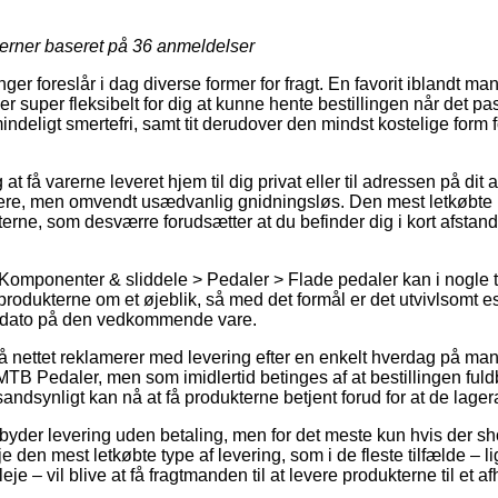
jerner baseret på
36
anmeldelser
inger foreslår i dag diverse former for fragt. En favorit iblandt 
er super fleksibelt for dig at kunne hente bestillingen når det pa
ndeligt smertefri, samt tit derudover den mindst kostelige form f
t få varerne leveret hjem til dig privat eller til adressen på dit
yrere, men omvendt usædvanlig gnidningsløs. Den mest letkøbte 
erne, som desværre forudsætter at du befinder dig i kort afstand
 Komponenter & sliddele > Pedaler > Flade pedaler kan i nogle t
 produkterne om et øjeblik, så med det formål er det utvivlsomt es
gsdato på den vedkommende vare.
på nettet reklamerer med levering efter en enkelt hverdag på ma
Pedaler, men som imidlertid betinges af at bestillingen fuldb
sandsynligt kan nå at få produkterne betjent forud for at de lager
ilbyder levering uden betaling, men for det meste kun hvis der sho
e den mest letkøbte type af levering, som i de fleste tilfælde – 
eje – vil blive at få fragtmanden til at levere produkterne til et a