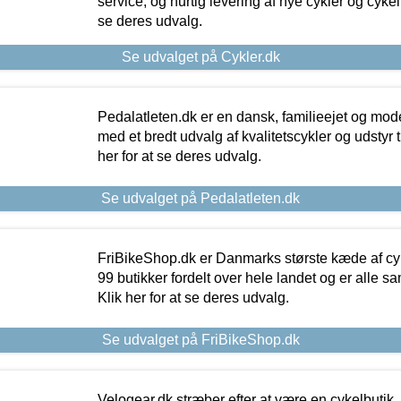
service, og hurtig levering af nye cykler og cykelu
se deres udvalg.
Se udvalget på Cykler.dk
Pedalatleten.dk er en dansk, familieejet og mod
med et bredt udvalg af kvalitetscykler og udstyr 
her for at se deres udvalg.
Se udvalget på Pedalatleten.dk
FriBikeShop.dk er Danmarks største kæde af cyke
99 butikker fordelt over hele landet og er alle sa
Klik her for at se deres udvalg.
Se udvalget på FriBikeShop.dk
Velogear.dk stræber efter at være en cykelbutik,