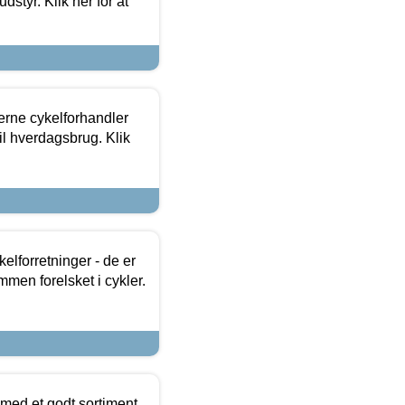
dstyr. Klik her for at
erne cykelforhandler
til hverdagsbrug. Klik
lforretninger - de er
mmen forelsket i cykler.
 med et godt sortiment