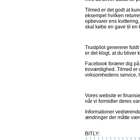
Tilmed er det godt at kund
eksempel hvilken returre
opbevarer ens kvitterin
skal købe en gave til en 
Trustpilot genererer fuld
er det klogt, at du bliv
Facebook forærer dig på 
troværdighed. Tilmed er d
virksomhedens service, hv
Vores website er finansie
når vi formidler deres va
Informationer vedrørende
ændringer der måtte være
BITLY:
1
1
1
1
1
1
1
1
1
1
1
1
1