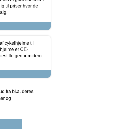
g til priser hvor de
alg.
f cykelhjelme til
lhjelme er CE-
 bestille gennem dem.
 fra bl.a. deres
mer og