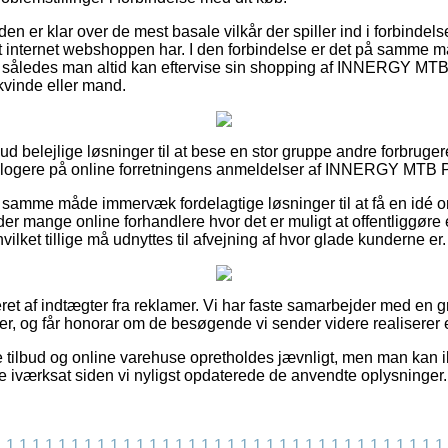
en er klar over de mest basale vilkår der spiller ind i forbindels
t internet webshoppen har. I den forbindelse er det på samme må
g, således man altid kan eftervise sin shopping af INNERGY MT
kvinde eller mand.
t ud belejlige løsninger til at bese en stor gruppe andre forbruge
er klogere på online forretningens anmeldelser af INNERGY MTB P
samme måde immervæk fordelagtige løsninger til at få en idé om
er mange online forhandlere hvor det er muligt at offentliggøre 
ilket tillige må udnyttes til afvejning af hvor glade kunderne er.
ret af indtægter fra reklamer. Vi har faste samarbejder med en gr
rer, og får honorar om de besøgende vi sender videre realiserer 
 tilbud og online varehuse opretholdes jævnligt, men man kan ikk
 iværksat siden vi nyligst opdaterede de anvendte oplysninger.
1
1
1
1
1
1
1
1
1
1
1
1
1
1
1
1
1
1
1
1
1
1
1
1
1
1
1
1
1
1
1
1
1
1
1