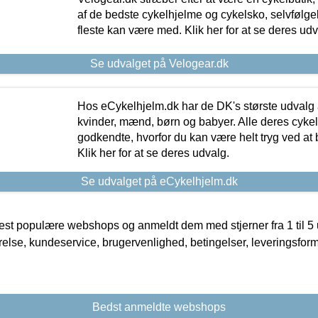
af de bedste cykelhjelme og cykelsko, selvfølgeli
fleste kan være med. Klik her for at se deres udv
Se udvalget på Velogear.dk
Hos eCykelhjelm.dk har de DK's største udvalg a
kvinder, mænd, børn og babyer. Alle deres cyke
godkendte, hvorfor du kan være helt tryg ved at
Klik her for at se deres udvalg.
Se udvalget på eCykelhjelm.dk
t populære webshops og anmeldt dem med stjerner fra 1 til 5 ud
rrelse, kundeservice, brugervenlighed, betingelser, leveringsfor
Bedst anmeldte webshops