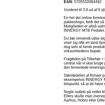
EAN:
5705532084492
Vurderet til
3.9
ud af 5 st
En hel del online forretn
pakkeshops, fordi det så 
Muligheden er altså ualmi
INNERGY MTB Pedaler.
Du bør omvendt udse dig a
viser sig ofte en tand d
dog selv at hente produkt
virksomhedens bopæl.
Fragttiden på Tilbehør >
central når vi skal bruge
den forventede leverin
Størstedelen af firmaer 
eksempelvis INNERGY MTB 
tidspunkt, så at de højst 
Nogle outlets på nettet t
Ellers skulle man overvej
Aarhus, Hobro eller Gillel