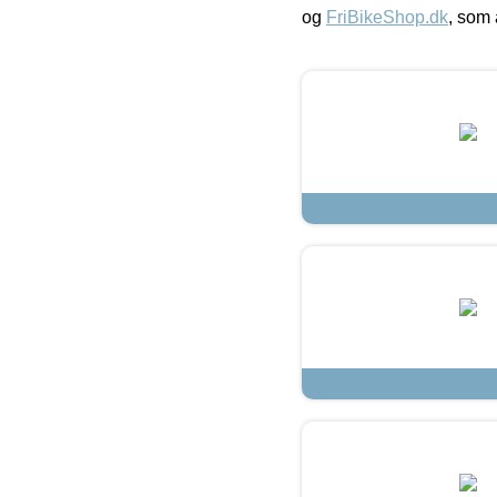
og
FriBikeShop.dk
, som 