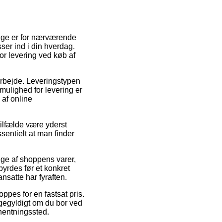
mange er for nærværende
sser ind i din hverdag.
or levering ved køb af
 arbejde. Leveringstypen
mulighed for levering er
 af online
ilfælde være yderst
sentielt at man finder
nge af shoppens varer,
yrdes før et konkret
ansatte har fyraften.
ppes for en fastsat pris.
ligegyldigt om du bor ved
fhentningssted.