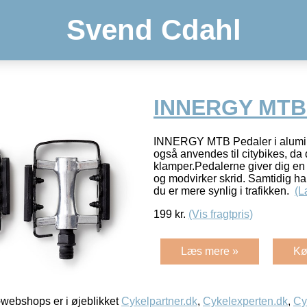
Svend Cdahl
INNERGY MTB 
INNERGY MTB Pedaler i alumi
også anvendes til citybikes, da d
klamper.Pedalerne giver dig en
og modvirker skrid. Samtidig ha
du er mere synlig i trafikken.
(L
199
kr.
(Vis fragtpris)
Læs mere »
Kø
webshops er i øjeblikket
Cykelpartner.dk
,
Cykelexperten.dk
,
Cy