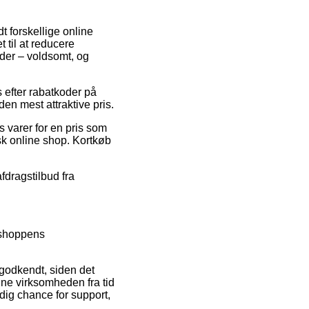
dt forskellige online
til at reducere
der – voldsomt, og
s efter rabatkoder på
en mest attraktive pris.
s varer for en pris som
sk online shop. Kortkøb
fdragstilbud fra
tshoppens
 godkendt, siden det
line virksomheden fra tid
dig chance for support,