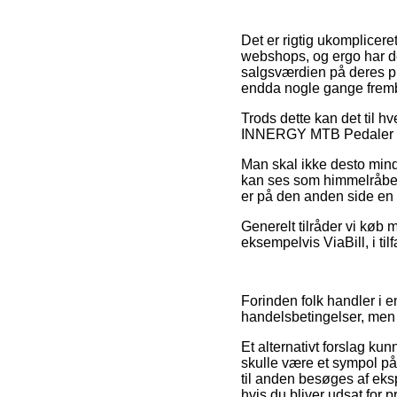
Det er rigtig ukompliceret
webshops, og ergo har de
salgsværdien på deres pr
endda nogle gange fremby
Trods dette kan det til h
INNERGY MTB Pedaler foru
Man skal ikke desto mindr
kan ses som himmelråbend
er på den anden side en d
Generelt tilråder vi køb 
eksempelvis ViaBill, i til
Forinden folk handler i
handelsbetingelser, men 
Et alternativt forslag k
skulle være et sympol på 
til anden besøges af eksp
hvis du bliver udsat for p