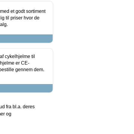
 med et godt sortiment
g til priser hvor de
alg.
f cykelhjelme til
lhjelme er CE-
 bestille gennem dem.
 fra bl.a. deres
mer og