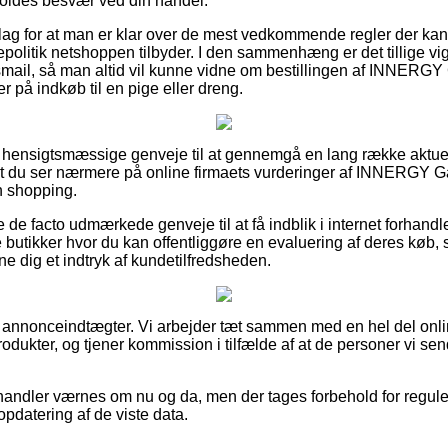
rvoldes besvær ved din handel.
 slag for at man er klar over de mest vedkommende regler der ka
politik netshoppen tilbyder. I den sammenhæng er det tillige vig
gsmail, så man altid vil kunne vidne om bestillingen af INNERGY
 på indkøb til en pige eller dreng.
e hensigtsmæssige genveje til at gennemgå en lang række aktue
r, at du ser nærmere på online firmaets vurderinger af INNERGY G
n shopping.
 de facto udmærkede genveje til at få indblik i internet forhand
 butikker hvor du kan offentliggøre en evaluering af deres køb, 
nne dig et indtryk af kundetilfredsheden.
f annonceindtægter. Vi arbejder tæt sammen med en hel del onlin
dukter, og tjener kommission i tilfælde af at de personer vi sen
andler værnes om nu og da, men der tages forbehold for reguler
opdatering af de viste data.