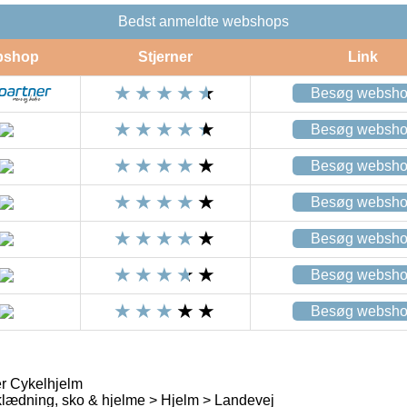
Bedst anmeldte webshops
bshop
Stjerner
Link
Besøg websh
Besøg websh
Besøg websh
Besøg websh
Besøg websh
Besøg websh
Besøg websh
r Cykelhjelm
lædning, sko & hjelme > Hjelm > Landevej