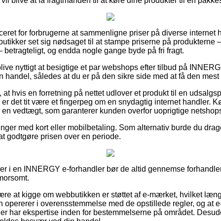
vil blive at få fragtmanden til at køre dine produkter til en pakk
ceret for forbrugerne at sammenligne priser på diverse internet ha
ikker set sig nødsaget til at stampe priserne på produkterne – 
– betragteligt, og endda nogle gange byde på fri fragt.
ve nyttigt at besigtige et par webshops efter tilbud på INNER
 handel, således at du er på den sikre side med at få den mest b
t hvis en forretning på nettet udlover et produkt til en udsalgspr
, er det tit være et fingerpeg om en snydagtig internet handler. 
 en vedtægt, som garanterer kunden overfor uoprigtige netshop
inger med kort eller mobilbetaling. Som alternativ burde du drage n
 at godtgøre prisen over en periode.
ller i en INNERGY e-forhandler bør de altid gennemse forhandle
 morsomt.
ære at kigge om webbutikken er støttet af e-mærket, hvilket læn
en opererer i overensstemmelse med de opstillede regler, og at 
 der har ekspertise inden for bestemmelserne på området. Desude