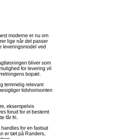
 mest moderne er nu om
rer lige når det passer
te leveringsmodel ved
ragtløsningen bliver som
ulighed for levering vil
orretningens bopæl.
ig temmelig relevant
 besigtiger tidshorisonten
re, eksempelvis
s forud for et bestemt
 får fri.
 handles for en fastsat
n er tæt på Randers,