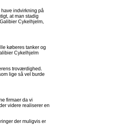
n have indvirkning på
tigt, at man stadig
 Galibier Cykelhjelm,
lle køberes tanker og
alibier Cykelhjelm
lerens troværdighed.
som lige så vel burde
e firmaer da vi
der videre realiserer en
inger der muligvis er