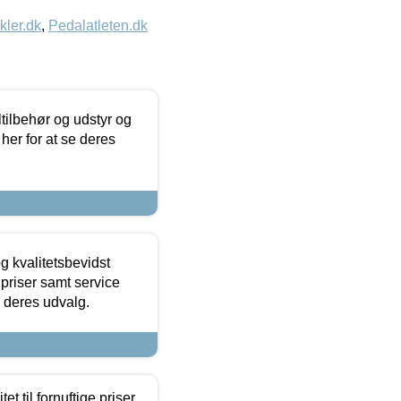
kler.dk
,
Pedalatleten.dk
ltilbehør og udstyr og
 her for at se deres
g kvalitetsbevidst
e priser samt service
e deres udvalg.
et til fornuftige priser.