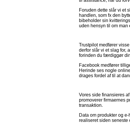
til assistance, når du fo
Foruden dette slår vi et
handlen, som fx den bytte
bibeholder sin kvitterin
uden hensyn til om man er
Trustpilot medfører viss
derfor slår vi et slag fo
forinden du færdiggør di
Facebook medfører tillige
Herinde ses nogle online
drages fordel af til at da
Vores side finansieres a
promoverer firmaernes pro
transaktion.
Data om produkter og e-h
realiseret siden seneste 