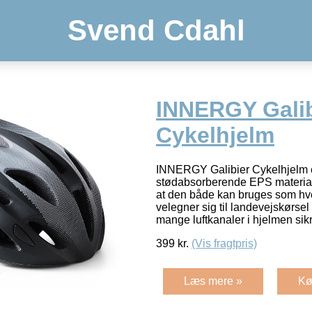
Svend Cdahl
INNERGY Galib
Cykelhjelm
INNERGY Galibier Cykelhjelm e
stødabsorberende EPS material
at den både kan bruges som h
velegner sig til landevejskørsel
mange luftkanaler i hjelmen sik
399
kr.
(Vis fragtpris)
Læs mere »
Kø