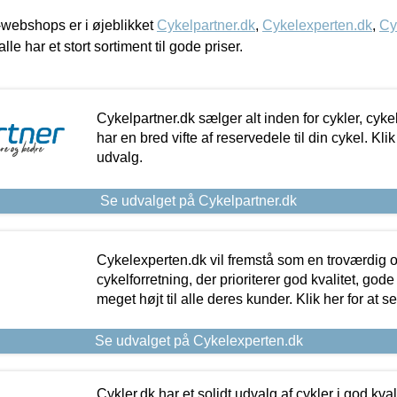
webshops er i øjeblikket
Cykelpartner.dk
,
Cykelexperten.dk
,
Cy
alle har et stort sortiment til gode priser.
Cykelpartner.dk sælger alt inden for cykler, cyke
har en bred vifte af reservedele til din cykel. Klik
udvalg.
Se udvalget på Cykelpartner.dk
Cykelexperten.dk vil fremstå som en troværdig o
cykelforretning, der prioriterer god kvalitet, god
meget højt til alle deres kunder. Klik her for at s
Se udvalget på Cykelexperten.dk
Cykler.dk har et solidt udvalg af cykler i god kvalit