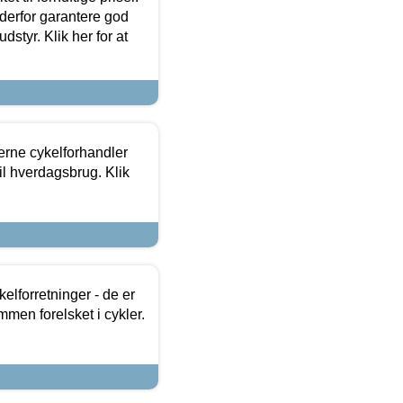
 derfor garantere god
dstyr. Klik her for at
erne cykelforhandler
til hverdagsbrug. Klik
lforretninger - de er
mmen forelsket i cykler.