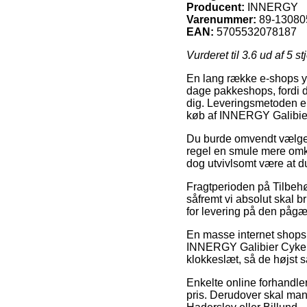
Producent:
INNERGY
Varenummer:
89-13080
EAN:
5705532078187
Vurderet til
3.6
ud af 5 st
En lang række e-shops y
dage pakkeshops, fordi de
dig. Leveringsmetoden er
køb af INNERGY Galibie
Du burde omvendt vælge at
regel en smule mere omko
dog utvivlsomt være at d
Fragtperioden på Tilbehø
såfremt vi absolut skal br
for levering på den påg
En masse internet shops
INNERGY Galibier Cykelh
klokkeslæt, så de højst s
Enkelte online forhandler
pris. Derudover skal man