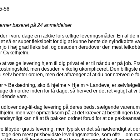
5-56
jerner baseret på
24
anmeldelser
der i vore dage en række forskellige leveringsmåder. En af de
t så er super fleksibelt for dig at kunne hente de nyindkøbte va
 jo i høj grad fleksibel, og desuden derudover den mest letkøb
r Cykelhjelm.
 vælge levering hjem til dig privat eller til når du er på job. F
stningsfuld, men desuden virkelig ukompliceret. Den billigste m
u selv henter ordren, men det afhænger af at du bor nærved e-f
r > Beklædning, sko & hjelme > Hjelm > Landevej er selvfølgel
uge din ordre inden for få dage, så herved er det ret vigtigt at vi
ældende vare.
 udlover dag-til-dag levering på deres bedst sælgende varenum
jelm, men vær opmærksom på at det kræver at bestillingen lave
andsynligt kan nå at få pakken ordnet forud for at de pakkeansatte
e tilbyder gratis levering, men typisk er det så nødvendigt at der
 tage den mest prisbevidste leveringsmetode, som ofte – om ma