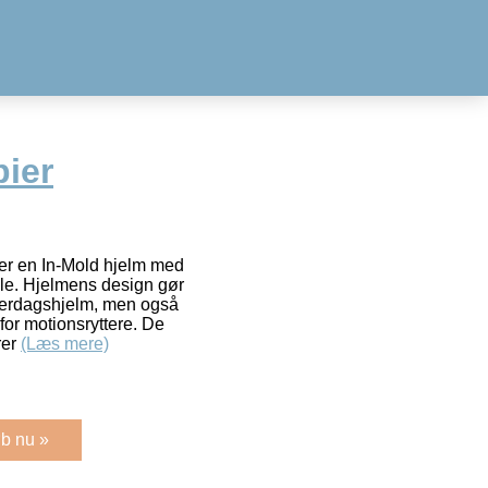
ier
r en In-Mold hjelm med
e. Hjelmens design gør
verdagshjelm, men også
 for motionsryttere. De
rer
(Læs mere)
b nu »