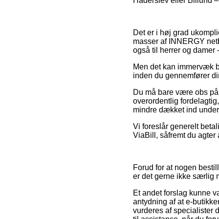
Haderslev eller Billund – 
Det er i høj grad ukompli
masser af INNERGY netbut
også til herrer og damer 
Men det kan immervæk bli
inden du gennemfører din
Du må bare være obs på, a
overordentlig fordelagtig
mindre dækket ind under
Vi foreslår generelt betal
ViaBill, såfremt du agter
Forud for at nogen besti
er det gerne ikke særlig
Et andet forslag kunne v
antydning af at e-butikk
vurderes af specialister