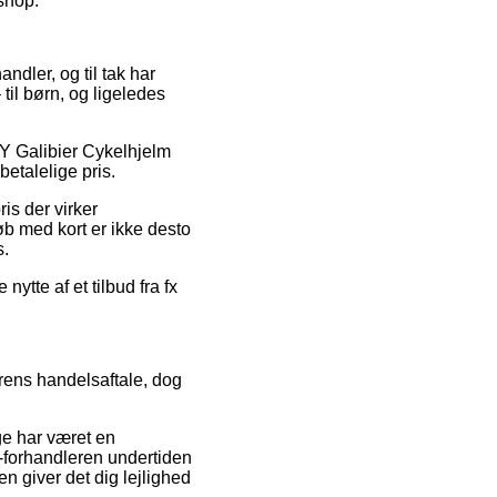
eshop.
ndler, og til tak har
til børn, og ligeledes
GY Galibier Cykelhjelm
etalelige pris.
is der virker
Køb med kort er ikke desto
s.
ytte af et tilbud fra fx
rens handelsaftale, dog
ge har været en
e-forhandleren undertiden
n giver det dig lejlighed