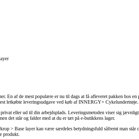
layer
er. En af de mest populære er nu til dags at få afleveret pakken hos en
en mest letkøbte leveringsudgave ved køb af INNERGY+ Cykelundertrøje.
ig privat eller ud til din arbejdsplads. Leveringsmetoden viser sig jævnl
men det står og falder med at du er tæt på e-butikkens lager.
op > Base layer kan være særdeles betydningsfuld såfremt man står og 
e produkt.