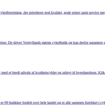
elforretning, der prioriterer god kvalitet, gode priser samt service mege
 priser. De driver Vestjyllands største cykelbutik og kan derfor garantere
med et bredt udvalg af kvalitetscykler og udstyr til hverdagsbrug. Klik 
 99 butikker fordelt over hele landet og er alle sammen forelsket i cykl