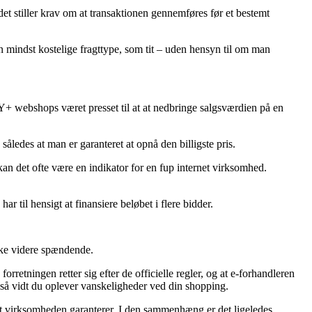
 stiller krav om at transaktionen gennemføres før et bestemt
en mindst kostelige fragttype, som tit – uden hensyn til om man
RGY+ webshops været presset til at at nedbringe salgsværdien på en
ledes at man er garanteret at opnå den billigste pris.
 kan det ofte være en indikator for en fup internet virksomhed.
r til hensigt at finansiere beløbet i flere bidder.
ke videre spændende.
retningen retter sig efter de officielle regler, og at e-forhandleren
så vidt du oplever vanskeligheder ved din shopping.
rnet virksomheden garanterer. I den sammenhæng er det ligeledes