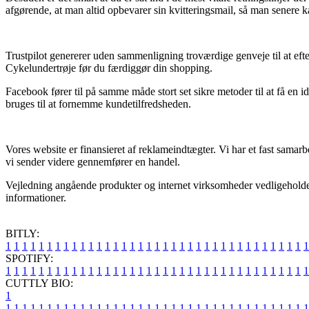
afgørende, at man altid opbevarer sin kvitteringsmail, så man sener
Trustpilot genererer uden sammenligning troværdige genveje til at eft
Cykelundertrøje før du færdiggør din shopping.
Facebook fører til på samme måde stort set sikre metoder til at få en 
bruges til at fornemme kundetilfredsheden.
Vores website er finansieret af reklameindtægter. Vi har et fast sama
vi sender videre gennemfører en handel.
Vejledning angående produkter og internet virksomheder vedligeholdes 
informationer.
BITLY:
1
1
1
1
1
1
1
1
1
1
1
1
1
1
1
1
1
1
1
1
1
1
1
1
1
1
1
1
1
1
1
1
1
1
1
1
1
SPOTIFY:
1
1
1
1
1
1
1
1
1
1
1
1
1
1
1
1
1
1
1
1
1
1
1
1
1
1
1
1
1
1
1
1
1
1
1
1
1
CUTTLY BIO:
1
1
1
1
1
1
1
1
1
1
1
1
1
1
1
1
1
1
1
1
1
1
1
1
1
1
1
1
1
1
1
1
1
1
1
1
1
1