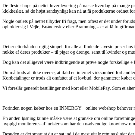
De fleste shops på nettet lover levering på næste hverdag på mange 
klokkeslæt, så de højst sandsynligt kan nå at få produkterne ordnet f
Nogle outlets på nettet tilbyder fri fragt, men oftest er det under for
opholder sig i Vejle, Brønderslev eller Bramming – er at få fragtfirmaet 
Det er efterhånden rigtig simpelt for alle at finde de laveste priser h
række af deres produkter – til piger og drenge, samt til kvinder og mæ
Dog kan det alligevel være indbringende at prøve nogle forskellige e-
Du må trods alt ikke overse, at ifald en internet virksomhed forhandler
Kortbetalinger er trods alt omfattet af et lovbud, der garanterer køber 
Vi foreslår generelt bestillinger med kort eller MobilePay. Som et altern
Forinden nogen køber hos en INNERGY+ online webshop behøver man 
En anden løsning kunne måske være at granske om online forretningen er 
hyppigt monitoreres af jurister som har den nødvendige knowhow om vi
Desuden er det smart at du er sat ind i de mest vitale retningslinjer 