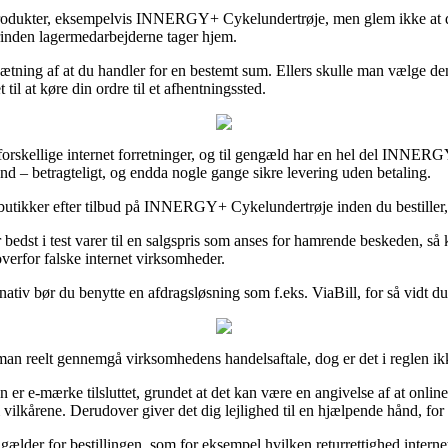
produkter, eksempelvis INNERGY+ Cykelundertrøje, men glem ikke at det
orinden lagermedarbejderne tager hjem.
udsætning af at du handler for en bestemt sum. Ellers skulle man vælge d
til at køre din ordre til et afhentningssted.
os forskellige internet forretninger, og til gengæld har en hel del INNE
nd – betragteligt, og endda nogle gange sikre levering uden betaling.
butikker efter tilbud på INNERGY+ Cykelundertrøje inden du bestiller, så
 bedst i test varer til en salgspris som anses for hamrende beskeden, så
overfor falske internet virksomheder.
ativ bør du benytte en afdragsløsning som f.eks. ViaBill, for så vidt du ha
reelt gennemgå virksomhedens handelsaftale, dog er det i reglen ik
e-mærke tilsluttet, grundet at det kan være en angivelse af at online for
lkårene. Derudover giver det dig lejlighed til en hjælpende hånd, for 
der gælder for bestillingen, som for eksempel hvilken returrettighed inte