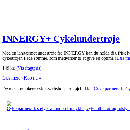
INNERGY+ Cykelundertrøje
Med en langærmet undertrøje fra INNERGY kan du holde dig frisk hele
cykeltrøjen flade sømme, som medvirker til at give en optima
(Læs me
149
kr.
(Vis fragtpris)
Læs mere »
Køb nu »
De mest populære cykel-webshops er i øjeblikket
Cykelpartner.dk
,
Cy
Cykelpartner.dk sælger alt inden for cykler, cykeltilbehør og udstyr o