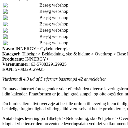
Besøg webshop
Besøg webshop
Besøg webshop
Besøg webshop
Besøg webshop
Besøg webshop
Besøg webshop
Navn:
INNERGY+ Cykelundertrøje
Kategori:
Tilbehør > Beklædning, sko & hjelme > Overkrop > Base 
Producent:
INNERGY+
Varenummer:
63-5708329129925
EAN:
5708329129925
Vurderet til
4.3
ud af 5 stjerner baseret på
42
anmeldelser
En masse internet foretagender yder efterhånden diverse leveringsform
i din kalender. Fragtformen er jo i høj grad simpel, og ofte også d
Du burde alternativt overveje at bestille ordren til levering hjem til d
betalelige fragtmulighed vil dog altid være selv at hente produkterne, 
Antal dages levering på Tilbehør > Beklædning, sko & hjelme > Overkr
klogt at vi efterser den forventede leveringsdato ved det vedkommend