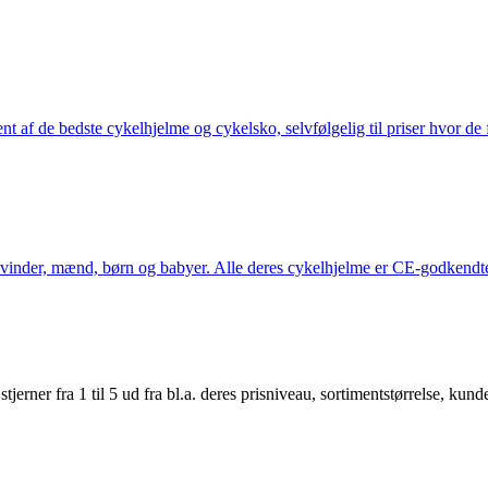
nt af de bedste cykelhjelme og cykelsko, selvfølgelig til priser hvor de 
kvinder, mænd, børn og babyer. Alle deres cykelhjelme er CE-godkendte
er fra 1 til 5 ud fra bl.a. deres prisniveau, sortimentstørrelse, kunde