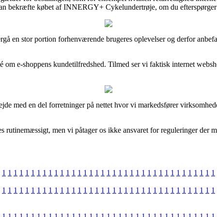
e kan bekræfte købet af INNERGY+ Cykelundertrøje, om du efterspørger p
ergå en stor portion forhenværende brugeres oplevelser og derfor anbef
idé om e-shoppens kundetilfredshed. Tilmed ser vi faktisk internet websh
rbejde med en del forretninger på nettet hvor vi markedsfører virksomhe
rutinemæssigt, men vi påtager os ikke ansvaret for reguleringer der må
1
1
1
1
1
1
1
1
1
1
1
1
1
1
1
1
1
1
1
1
1
1
1
1
1
1
1
1
1
1
1
1
1
1
1
1
1
1
1
1
1
1
1
1
1
1
1
1
1
1
1
1
1
1
1
1
1
1
1
1
1
1
1
1
1
1
1
1
1
1
1
1
1
1
1
1
1
1
1
1
1
1
1
1
1
1
1
1
1
1
1
1
1
1
1
1
1
1
1
1
1
1
1
1
1
1
1
1
1
1
1