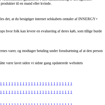
rodukter til en mand eller kvinde.
ales det, at du besigtiger internet selskabets omtaler af INNERGY+
ops hvor folk kan levere en evaluering af deres køb, som tillige burde
dernes varer, og modtager betaling under forudsætning af at den person
tte være lavet siden vi sidste gang opdaterede websitets
1
1
1
1
1
1
1
1
1
1
1
1
1
1
1
1
1
1
1
1
1
1
1
1
1
1
1
1
1
1
1
1
1
1
1
1
1
1
1
1
1
1
1
1
1
1
1
1
1
1
1
1
1
1
1
1
1
1
1
1
1
1
1
1
1
1
1
1
1
1
1
1
1
1
1
1
1
1