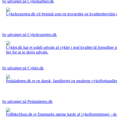
Se udvalget på Cykelpartner.dk
Cykelexperten.dk vil fremstå som en troværdig og kvalitetsbevidst cyk
Se udvalget på Cykelexperten.dk
Cykler.dk har et solidt udvalg af cykler i god kvalitet til fornuftige
her for at se deres udvalg.
Se udvalget på Cykler.dk
Pedalatleten.dk er en dansk, familieejet og moderne cykelforhandler 
Se udvalget på Pedalatleten.dk
FriBikeShop.dk er Danmarks største kæde af cykelforretninger - de er