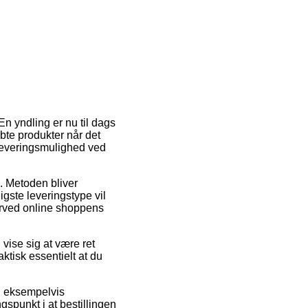
En yndling er nu til dags
øbte produkter når det
 leveringsmulighed ved
s. Metoden bliver
gste leveringstype vil
nærved online shoppens
ise sig at være ret
ktisk essentielt at du
r, eksempelvis
spunkt i at bestillingen