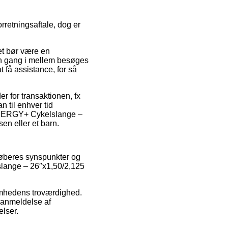
rretningsaftale, dog er
et bør være en
 en gang i mellem besøges
 få assistance, for så
er for transaktionen, fx
n til enhver tid
INNERGY+ Cykelslange –
en eller et barn.
 køberes synspunkter og
slange – 26″x1,50/2,125
somhedens troværdighed.
n anmeldelse af
elser.