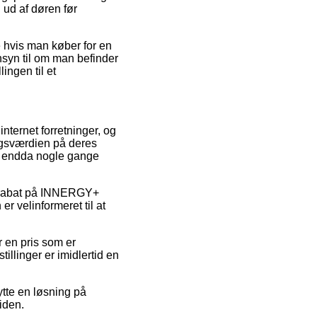
 ud af døren før
de hvis man køber for en
nsyn til om man befinder
ingen til et
nternet forretninger, og
lgsværdien på deres
 og endda nogle gange
er rabat på INNERGY+
r velinformeret til at
r en pris som er
illinger er imidlertid en
ytte en løsning på
iden.