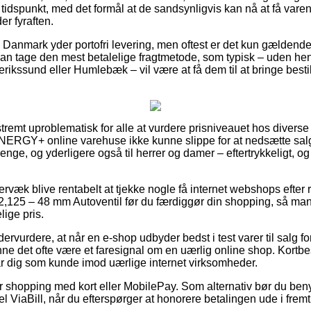
t tidspunkt, med det formål at de sandsynligvis kan nå at få varen
r fyraften.
er i Danmark yder portofri levering, men oftest er det kun gælden
an tage den mest betalelige fragtmetode, som typisk – uden he
rikssund eller Humlebæk – vil være at få dem til at bringe bestill
tremt uproblematisk for alle at vurdere prisniveauet hos diverse i
 INNERGY+ online varehuse ikke kunne slippe for at nedsætte sa
drenge, og yderligere også til herrer og damer – eftertrykkeligt,
rvæk blive rentabelt at tjekke nogle få internet webshops eft
,125 – 48 mm Autoventil før du færdiggør din shopping, så man e
ige pris.
ervurdere, at når en e-shop udbyder bedst i test varer til salg fo
nne det ofte være et faresignal om en uærlig online shop. Kortbest
står dig som kunde imod uærlige internet virksomheder.
for shopping med kort eller MobilePay. Som alternativ bør du ben
el ViaBill, når du efterspørger at honorere betalingen ude i fremt