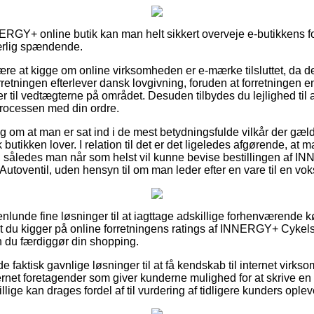
NERGY+ online butik kan man helt sikkert overveje e-butikkens fo
særlig spændende.
ære at kigge om online virksomheden er e-mærke tilsluttet, da d
orretningen efterlever dansk lovgivning, foruden at forretningen
til vedtægterne på området. Desuden tilbydes du lejlighed til at
processen med din ordre.
lag om at man er sat ind i de mest betydningsfulde vilkår der gæld
butikken lover. I relation til det er det ligeledes afgørende, at ma
, således man når som helst vil kunne bevise bestillingen af 
toventil, uden hensyn til om man leder efter en vare til en voks
enlunde fine løsninger til at iagttage adskillige forhenværende
at du kigger på online forretningens ratings af INNERGY+ Cykel
 du færdiggør din shopping.
 faktisk gavnlige løsninger til at få kendskab til internet virk
ternet foretagender som giver kunderne mulighed for at skrive e
llige kan drages fordel af til vurdering af tidligere kunders oplev