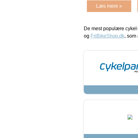
Læs mere »
De mest populære cykel-
og
FriBikeShop.dk
, som 