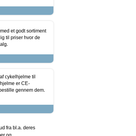
 med et godt sortiment
g til priser hvor de
alg.
f cykelhjelme til
lhjelme er CE-
 bestille gennem dem.
 fra bl.a. deres
mer og