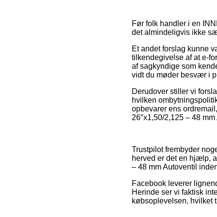
Før folk handler i en IN
det almindeligvis ikke 
Et andet forslag kunne v
tilkendegivelse af at e-f
af sagkyndige som kender 
vidt du møder besvær i 
Derudover stiller vi fors
hvilken ombytningspolitik 
opbevarer ens ordremail
26″x1,50/2,125 – 48 mm Au
Trustpilot frembyder nog
herved er det en hjælp, 
– 48 mm Autoventil inden
Facebook leverer lignende
Herinde ser vi faktisk in
købsoplevelsen, hvilket ti