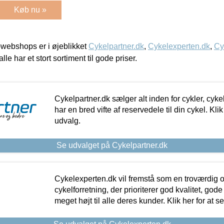
Køb nu »
webshops er i øjeblikket
Cykelpartner.dk
,
Cykelexperten.dk
,
Cy
alle har et stort sortiment til gode priser.
Cykelpartner.dk sælger alt inden for cykler, cyke
har en bred vifte af reservedele til din cykel. Klik
udvalg.
Se udvalget på Cykelpartner.dk
Cykelexperten.dk vil fremstå som en troværdig o
cykelforretning, der prioriterer god kvalitet, god
meget højt til alle deres kunder. Klik her for at s