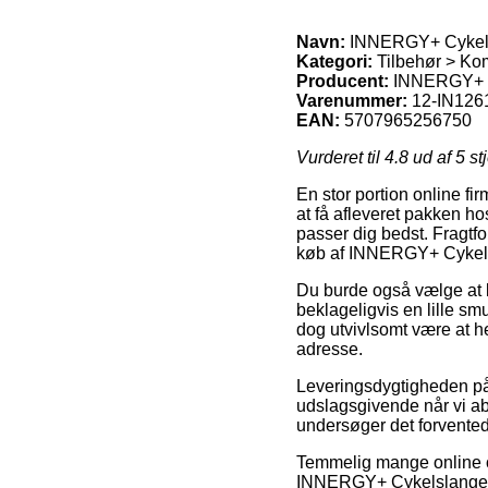
Navn:
INNERGY+ Cykelsl
Kategori:
Tilbehør > Kom
Producent:
INNERGY+
Varenummer:
12-IN126
EAN:
5707965256750
Vurderet til
4.8
ud af 5 st
En stor portion online fi
at få afleveret pakken hos
passer dig bedst. Fragtf
køb af INNERGY+ Cykels
Du burde også vælge at be
beklageligvis en lille sm
dog utvivlsomt være at h
adresse.
Leveringsdygtigheden på 
udslagsgivende når vi abs
undersøger det forvented
Temmelig mange online ou
INNERGY+ Cykelslange – 