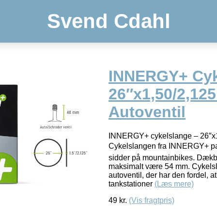
Svend Cdahl
INNERGY+ Cyk
26″x1,50/2,12
Autoventil
INNERGY+ cykelslange – 26″x1
Cykelslangen fra INNERGY+ pass
sidder på mountainbikes. Dæk
maksimalt være 54 mm. Cykels
autoventil, der har den fordel,
tankstationer
(Læs mere)
49
kr.
(Vis fragtpris)