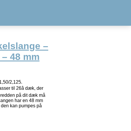
elslange –
5 – 48 mm
,50/2,125.
er til 26â dæk, der
bredden på dit dæk må
langen har en 48 mm
 at den kan pumpes på