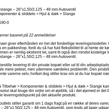
ange – 26″x1,50/2,125 – 48 mm Autoventil
ponenter & sliddele > Hjul & dæk > Slange
190-0
jerner baseret på
22
anmeldelser
rmaer giver efterhånden en hel del forskellige leveringsmodeller. 
 en pakkeshop, fordi du så har fuld fleksibilitet til at hente de k
ormen er nemlig ekstremt let, samt tit også den mindst kostelige
lange – 26″x1,50/2,125 – 48 mm Autoventil.
stille levering til din private bopæl eller ud til din arbejdsplad
ule mere pebret, men ydermere særdeles problemfri. Den prisbilli
ente varerne selv, hvilket dog stiller krav om at du har bopæl 
Tilbehør > Komponenter & sliddele > Hjul & dæk > Slange kan v
olut skal bruge din ordre om et øjeblik, så i det øjemed er det fa
e leveringstidspunkt på det aktuelle produkt.
tlets stiller garanti om 1 dags fragt på en række af deres vare
26″x1,50/2,125 – 48 mm Autoventil, som trods alt tager udgang