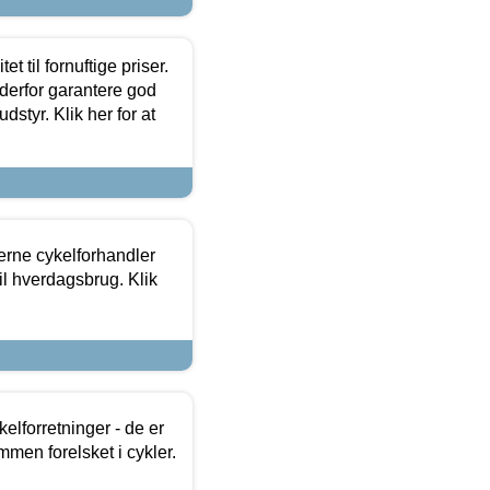
et til fornuftige priser.
 derfor garantere god
dstyr. Klik her for at
erne cykelforhandler
til hverdagsbrug. Klik
lforretninger - de er
mmen forelsket i cykler.