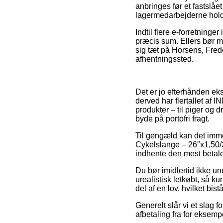
anbringes før et fastslåe
lagermedarbejderne holde
Indtil flere e-forretning
præcis sum. Ellers bør m
sig tæt på Horsens, Frede
afhentningssted.
Det er jo efterhånden eks
derved har flertallet af
produkter – til piger og 
byde på portofri fragt.
Til gengæld kan det imme
Cykelslange – 26″x1,50/2
indhente den mest betalel
Du bør imidlertid ikke und
urealistisk letkøbt, så ku
del af en lov, hvilket bi
Generelt slår vi et slag 
afbetaling fra for eksemp