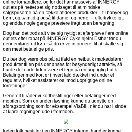
online forhandlere, og for det har massevis af INNERGY
outlets på nettet set sig nødsaget til at mindske
salgspriserne på en række af deres produkter – til babyer og
børn, og samtidig også til damer og herrer – eftertrykkeligt,
og endda nogle gange præstere fragt uden beregning.
Dog kan det trods alt vise sig nyttigt at efterprøve flere online
outlets efter rabat på INNERGY Cykelhjelm Esther før du
gennemfører dit køb, så du er velinformeret til at skaffe sig
den mest betalelige pris.
Du bør dog være obs på, at ifald en netbutik markedsfører
produkter til en pris der anses for besynderligt attraktiv, så
burde det undertiden være et tegn på en uoprigtig butik.
Betalinger med kort er i hvert fald dækket ind under et
regulativ, hvilket assisterer os imod uoprigtige online
forretninger.
Generelt tilråder vi kortbestillinger eller betalinger med
mobilen. Som en anden løsning kunne du udnytte en
afdragsordning som for eksempel ViaBill, når du har i sinde
at klare regningen ude i fremtiden.
Inden folk bestiller i en INNERGY internet handler kunne