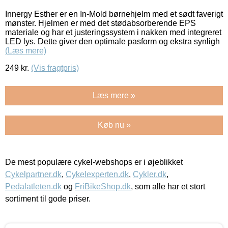
Innergy Esther er en In-Mold børnehjelm med et sødt faverigt
mønster. Hjelmen er med det stødabsorberende EPS
materiale og har et justeringssystem i nakken med integreret
LED lys. Dette giver den optimale pasform og ekstra synligh
(Læs mere)
249
kr.
(Vis fragtpris)
Læs mere »
Køb nu »
De mest populære cykel-webshops er i øjeblikket
Cykelpartner.dk
,
Cykelexperten.dk
,
Cykler.dk
,
Pedalatleten.dk
og
FriBikeShop.dk
, som alle har et stort
sortiment til gode priser.