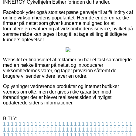
INNERGY Cykelhjelm Esther forinden du handler.
Facebook yder også stort set pæne genveje til at få indtryk af
online virksomhedens popularitet. Herinde er der en række
firmaer på nettet som giver kunderne mulighed for at
formulere en evaluering af virksomhedens service, hvilket på
samme måde kan tages i brug til at tage stilling til tidligere
kunders oplevelser.
Websitet er finansieret af reklamer. Vi har et fast samarbejde
med en række firmaer på nettet og introducerer
virksomhedernes varer, og tager provision såfremt de
brugere vi sender videre laver en ordre.
Oplysninger vedrørende produkter og internet butikker
værnes om ofte, men der gives ikke garantier imod
forandringer der er blevet realiseret siden vi nyligst
opdaterede sidens informationer.
BITLY:
1
1
1
1
1
1
1
1
1
1
1
1
1
1
1
1
1
1
1
1
1
1
1
1
1
1
1
1
1
1
1
1
1
1
1
1
1
1
1
1
1
1
1
1
1
1
1
1
1
1
1
1
1
1
1
1
1
1
1
1
1
1
1
1
1
1
1
1
1
1
1
1
1
1
1
1
1
1
1
1
1
1
1
1
1
1
1
1
1
1
1
1
1
1
1
1
1
1
1