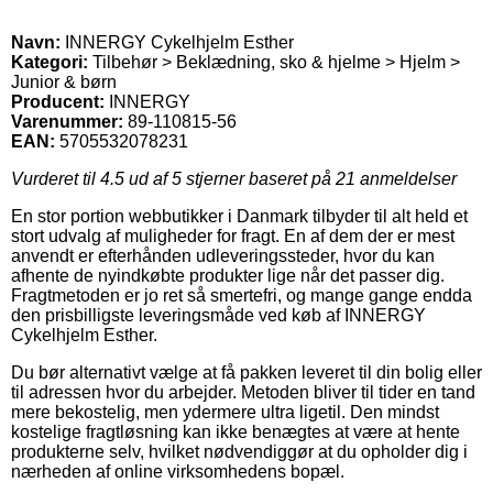
Navn:
INNERGY Cykelhjelm Esther
Kategori:
Tilbehør > Beklædning, sko & hjelme > Hjelm >
Junior & børn
Producent:
INNERGY
Varenummer:
89-110815-56
EAN:
5705532078231
Vurderet til
4.5
ud af 5 stjerner baseret på
21
anmeldelser
En stor portion webbutikker i Danmark tilbyder til alt held et
stort udvalg af muligheder for fragt. En af dem der er mest
anvendt er efterhånden udleveringssteder, hvor du kan
afhente de nyindkøbte produkter lige når det passer dig.
Fragtmetoden er jo ret så smertefri, og mange gange endda
den prisbilligste leveringsmåde ved køb af INNERGY
Cykelhjelm Esther.
Du bør alternativt vælge at få pakken leveret til din bolig eller
til adressen hvor du arbejder. Metoden bliver til tider en tand
mere bekostelig, men ydermere ultra ligetil. Den mindst
kostelige fragtløsning kan ikke benægtes at være at hente
produkterne selv, hvilket nødvendiggør at du opholder dig i
nærheden af online virksomhedens bopæl.