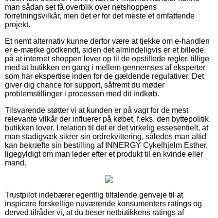
man sådan set få overblik over netshoppens
forretningsvilkår, men det er for det meste et omfattende
projekt.
Et nemt alternativ kunne derfor være at tjekke om e-handlen
er e-mærke godkendt, siden det almindeligvis er et billede
på at internet shoppen lever op til de opstillede regler, tillige
med at butikken en gang i mellem gennemses af eksperter
som har ekspertise inden for de gældende regulativer. Det
giver dig chance for support, såfremt du møder
problemstillinger i processen med dit indkøb.
Tilsvarende støtter vi at kunden er på vagt for de mest
relevante vilkår der influerer på købet, f.eks. den byttepolitik
butikken lover. I relation til det er det virkelig essesentielt, at
man stadigvæk sikrer sin ordrekvittering, således man altid
kan bekræfte sin bestilling af INNERGY Cykelhjelm Esther,
ligegyldigt om man leder efter et produkt til en kvinde eller
mand.
Trustpilot indebærer egentlig tiltalende genveje til at
inspicere forskellige nuværende konsumenters ratings og
derved tilråder vi, at du beser netbutikkens ratings af