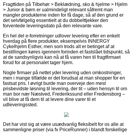
Fragttiden på Tilbehør > Beklædning, sko & hjelme > Hjelm
> Junior & børn er ualmindeligt relevant såfremt man
mangler produkterne inden for få dage, så af den grund er
det selvfølgelig essentielt at du dobbelttjekker den
forventede leveringsdato på den relevante vare.
En hel del e-forretninger udlover levering efter en enkelt
hverdag på flere produkter, eksempelvis INNERGY
Cykelhjelm Esther, men som trods alt er betinget af at
bestillingen køres igennem forinden et fastslået tidspunkt, så
at de sandsynligvis kan nå at få varen hen til fragtfirmaet
forud for at personalet tager hjem.
Nogle firmaer på nettet yder levering uden omkostninger,
men i mange tilfælde er det forudsat at man shopper for en
fastsat pris. I øvrigt burde man overveje den mest
prisbevidste løsning til levering, der tit – uden hensyn til om
man bor nær Næstved, Frederikssund eller Fredensborg –
vil blive at få dem til at levere dine varer til et
udleveringssted.
Det har vist sig at være usædvanlig fleksibelt for os alle at
sammenligne priser (via fx PriceRunner) i blandt forskellige